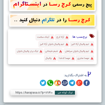
برچسب ها:
آرکا کرج
آیتک سلامت
تیم والیبال آرکا البرز
تیم والیبال بانوان آرکا البرز
تیم والیبال بانوان سپاهان
شبنم علیخانی
لیگ‌ برتر والیبال بانوان
مهسا صابری
مهسا کدخدا
والیبال
به اشتراک بگذارید:
https://karajrasa.ir/?p=121410
لینک کوتاه خبر: