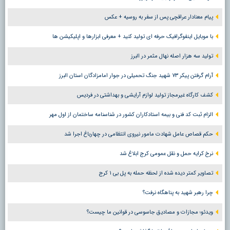
پیام معنادار عراقچی پس از سفر به روسیه + عکس
با موبایل اینفوگرافیک حرفه ای تولید کنید + معرفی ابزارها و اپلیکیشن ها
تولید سه هزار اصله نهال مثمر در البرز
آرام گرفتن پیکر ۷۳ شهید جنگ تحمیلی در جوار امامزادگان استان البرز
کشف کارگاه غیرمجاز تولید لوازم آرایشی و بهداشتی در فردیس
الزام ثبت کد فنی و بیمه استادکاران کشور در شناسنامه ساختمان از اول مهر
حکم قصاص عامل شهادت مامور نیروی انتظامی در چهارباغ اجرا شد
نرخ کرایه حمل و نقل عمومی کرج ابلاغ شد
تصاویر کمتر دیده شده از لحظه حمله به پل بی ۱ کرج
چرا رهبر شهید به پناهگاه نرفت؟
ویدئو؛ مجازات و مصادیق جاسوسی در قوانین ما چیست؟