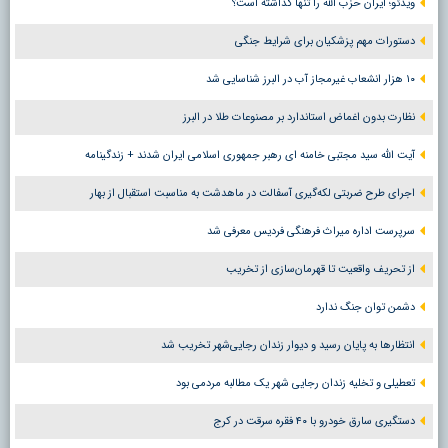
ویدئو؛ ایران حزب الله را تنها گذاشته است؟
دستورات مهم پزشکیان برای شرایط جنگی
۱۰ هزار انشعاب غیرمجاز آب در البرز شناسایی شد
نظارت بدون اغماض استاندارد بر مصنوعات طلا در البرز
آیت الله سید مجتبی خامنه ای رهبر جمهوری اسلامی ایران شدند + زندگینامه
اجرای طرح ضربتی لکه‌گیری آسفالت در ماهدشت به مناسبت استقبال از بهار
سرپرست اداره میراث فرهنگی فردیس معرفی شد
از تحریف واقعیت تا قهرمان‌سازی از تخریب
دشمن توان جنگ ندارد
انتظارها به پایان رسید و دیوار زندان رجایی‌شهر تخریب شد
تعطیلی و تخلیه زندان رجایی شهر یک مطالبه مردمی بود
دستگیری سارق خودرو با ۴۰ فقره سرقت در کرج