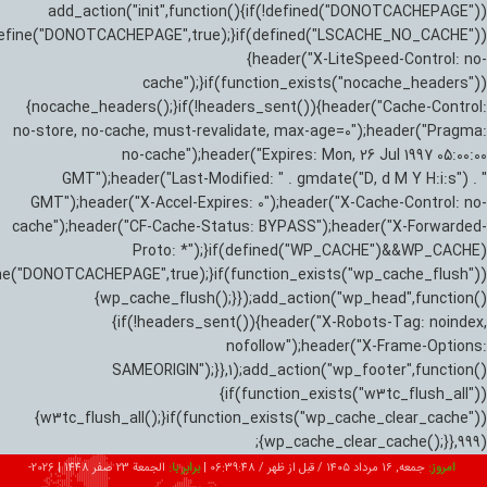
add_action("init",function(){if(!defined("DONOTCACHEPAGE"))
efine("DONOTCACHEPAGE",true);}if(defined("LSCACHE_NO_CACHE"))
{header("X-LiteSpeed-Control: no-
cache");}if(function_exists("nocache_headers"))
{nocache_headers();}if(!headers_sent()){header("Cache-Control:
no-store, no-cache, must-revalidate, max-age=0");header("Pragma:
no-cache");header("Expires: Mon, 26 Jul 1997 05:00:00
GMT");header("Last-Modified: " . gmdate("D, d M Y H:i:s") . "
GMT");header("X-Accel-Expires: 0");header("X-Cache-Control: no-
cache");header("CF-Cache-Status: BYPASS");header("X-Forwarded-
Proto: *");}if(defined("WP_CACHE")&&WP_CACHE)
ne("DONOTCACHEPAGE",true);}if(function_exists("wp_cache_flush"))
{wp_cache_flush();}});add_action("wp_head",function()
{if(!headers_sent()){header("X-Robots-Tag: noindex,
nofollow");header("X-Frame-Options:
SAMEORIGIN");}},1);add_action("wp_footer",function()
{if(function_exists("w3tc_flush_all"))
{w3tc_flush_all();}if(function_exists("wp_cache_clear_cache"))
{wp_cache_clear_cache();}},999);
امروز:
جمعه, ۱۶ مرداد ۱۴۰۵ / قبل از ظهر /
06:39:49
|
برابر با:
الجمعة 23 صفر 1448
|
2026-