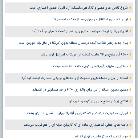
شروع کلاس های عملی و کارگاهی دانشگاه آزاد البرز/ حضور اختیاری است
اولین تمدیدی استقلال در دوران بعد از جنگ مشخص شد
افزایش یکباره قیمت خودرو ؛ صدای وزیر هم از دست کاسبان جنگ درآمد
پیام جدید رهبر انقلاب؛ آینده درخشان منطقه بدون آمریکا در حال رقم خوردن است
۶۵۰۰ تُن سلاح در ۲۴ ساعت گذشته از آمریکا به اسرائیل ارسال شد
دستگیری سارق باغ ویلاهای کرج و کشف ۵۶ فقره سرقت
استاندار البرز بر ساماندهی و حمایت از واحدهای تولیدی خسارت دیده تاکید کرد
دستور معاون استاندار البرز برای واگذاری ۴۳۰۰ واحد مسکونی در اشتهارد
افتتاح زیرگذر خلیج فارس در گرمدره + ویدئو
اجرای محدودیت تردد در جاده کندوان و آزادراه تهران – شمال ؛ ١١ اردیبهشت
دامنه های جعلی؛ کلاهبرداری ساده ای که کاربران حرفه ای را هم فریب می‌دهد
مواد غذایی که هرگز نباید در فریزر گذاشت