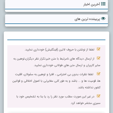
آخرین اخبار
پربیننده ترین های
لطفا از نوشتن با حروف لاتین (فینگلیش) خودداری نمایید.
از ارسال دیدگاه های نامرتبط با متن خبر،تکرار نظر دیگران،توهین به
سایر کاربران و ارسال متن های طولانی خودداری نمایید.
لطفا نظرات بدون بی احترامی ، افترا و توهین به مسٔولان، اقلیت
ها، قومیت ها و ... باشد و به طور کلی مغایرتی با اصول اخلاقی و قوانین
کشور نداشته باشد.
در غیر این صورت مطلب مورد نظر را رد یا بنا به تشخیص خود با
ممیزی منتشر خواهد کرد.