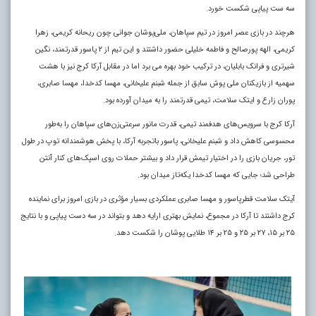
سه ست پیاپی شکست خورد.
هرچند در بازی عصر امروز در تیم سپاهان، ملی‌پوشان جوانی چون ریحانه کریمی، زهرا
کریمی، الهه پورصالح و فاطمه خلیلی حضور داشتند و این تیم از ۲ پاسور قدرتمند، نگین
شیرتری و فرانک بابلیان، در ترکیب خود بهره می برد اما در مقابل آرکا کرج نیز با هشت
سهمیه از بازیکنان ملی پوش سابق از جمله شبنم علیخانی، مهسا کدخدا، مهسا صابری،
پوران زارع و ایتک سلامت، تیمی قدرتمند را به میدان آورده بود.
آرکا کرج با سرویس‌های هدفمند تیمی، قدرت مانور سرعتی‌زن‌های سپاهان را به‌طور
محسوسی کاهش داد و شبنم علیخانی، پاسور باتجربه آرکا، با پخش هوشمندانه توپ در طول
تور، جریان بازی را در اختیار تیمش قرار داد و بیشتر حملات روی اسپک‌های کنار آنتن
طراحی شد؛ جایی که مهسا کدخدا یکه‌تاز میدان بود.
آیتک سلامت قطرپاسور و مهسا صابری عملکردی بسیار مؤثری در بازی امروز برای نماینده
کرج داشتند تا آرکا در مجموع، نمایش بهتری ارایه دهد و بتواند در سه دست پیاپی و با نتایج
۲۵ بر ۱۵، ۲۷ بر ۲۵ و ۲۵ بر ۱۴ طلایی پوشان را شکست دهد
.