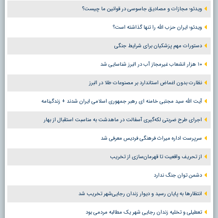
ویدئو؛ مجازات و مصادیق جاسوسی در قوانین ما چیست؟
ویدئو؛ ایران حزب الله را تنها گذاشته است؟
دستورات مهم پزشکیان برای شرایط جنگی
۱۰ هزار انشعاب غیرمجاز آب در البرز شناسایی شد
نظارت بدون اغماض استاندارد بر مصنوعات طلا در البرز
آیت الله سید مجتبی خامنه ای رهبر جمهوری اسلامی ایران شدند + زندگینامه
اجرای طرح ضربتی لکه‌گیری آسفالت در ماهدشت به مناسبت استقبال از بهار
سرپرست اداره میراث فرهنگی فردیس معرفی شد
از تحریف واقعیت تا قهرمان‌سازی از تخریب
دشمن توان جنگ ندارد
انتظارها به پایان رسید و دیوار زندان رجایی‌شهر تخریب شد
تعطیلی و تخلیه زندان رجایی شهر یک مطالبه مردمی بود