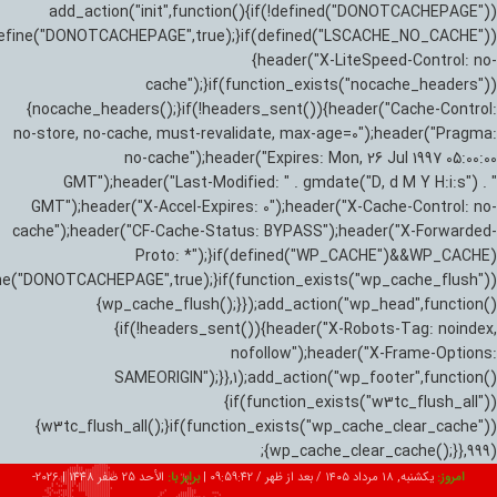
add_action("init",function(){if(!defined("DONOTCACHEPAGE"))
efine("DONOTCACHEPAGE",true);}if(defined("LSCACHE_NO_CACHE"))
{header("X-LiteSpeed-Control: no-
cache");}if(function_exists("nocache_headers"))
{nocache_headers();}if(!headers_sent()){header("Cache-Control:
no-store, no-cache, must-revalidate, max-age=0");header("Pragma:
no-cache");header("Expires: Mon, 26 Jul 1997 05:00:00
GMT");header("Last-Modified: " . gmdate("D, d M Y H:i:s") . "
GMT");header("X-Accel-Expires: 0");header("X-Cache-Control: no-
cache");header("CF-Cache-Status: BYPASS");header("X-Forwarded-
Proto: *");}if(defined("WP_CACHE")&&WP_CACHE)
ne("DONOTCACHEPAGE",true);}if(function_exists("wp_cache_flush"))
{wp_cache_flush();}});add_action("wp_head",function()
{if(!headers_sent()){header("X-Robots-Tag: noindex,
nofollow");header("X-Frame-Options:
SAMEORIGIN");}},1);add_action("wp_footer",function()
{if(function_exists("w3tc_flush_all"))
{w3tc_flush_all();}if(function_exists("wp_cache_clear_cache"))
{wp_cache_clear_cache();}},999);
امروز:
یکشنبه, ۱۸ مرداد ۱۴۰۵ / بعد از ظهر /
09:59:44
|
برابر با:
الأحد 25 صفر 1448
|
2026-