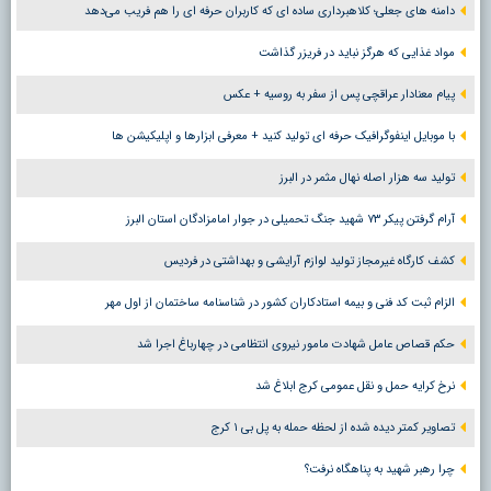
دامنه های جعلی؛ کلاهبرداری ساده ای که کاربران حرفه ای را هم فریب می‌دهد
مواد غذایی که هرگز نباید در فریزر گذاشت
پیام معنادار عراقچی پس از سفر به روسیه + عکس
با موبایل اینفوگرافیک حرفه ای تولید کنید + معرفی ابزارها و اپلیکیشن ها
تولید سه هزار اصله نهال مثمر در البرز
آرام گرفتن پیکر ۷۳ شهید جنگ تحمیلی در جوار امامزادگان استان البرز
کشف کارگاه غیرمجاز تولید لوازم آرایشی و بهداشتی در فردیس
الزام ثبت کد فنی و بیمه استادکاران کشور در شناسنامه ساختمان از اول مهر
حکم قصاص عامل شهادت مامور نیروی انتظامی در چهارباغ اجرا شد
نرخ کرایه حمل و نقل عمومی کرج ابلاغ شد
تصاویر کمتر دیده شده از لحظه حمله به پل بی ۱ کرج
چرا رهبر شهید به پناهگاه نرفت؟