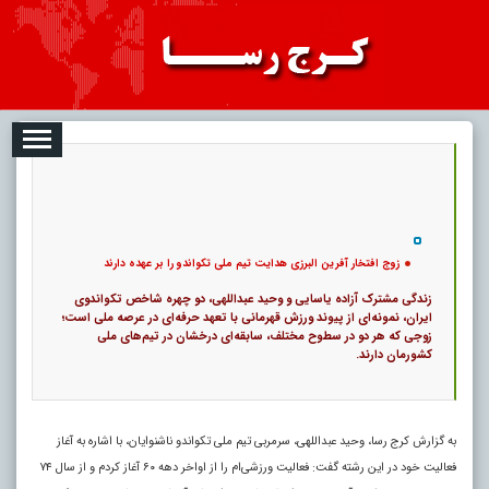
08-09
تبلیغات
درباره ما
ارتباط با ما
RSS
|
کد خبر:
121857 |
زوج افتخار آفرین البرزی هدایت تیم ملی تکواندو را بر عهده دارند
|
32
۰
پ
زوج افتخار آفرین البرزی هدایت تیم ملی تکواندو را بر عهده دارند
زندگی مشترک آزاده یاسایی و وحید عبداللهی، دو چهره شاخص تکواندوی
ایران، نمونه‌ای از پیوند ورزش قهرمانی با تعهد حرفه‌ای در عرصه ملی است؛
زوجی که هر دو در سطوح مختلف، سابقه‌ای درخشان در تیم‌های ملی
کشورمان دارند.
به گزارش کرج رسا، وحید عبداللهی، سرمربی تیم ملی تکواندو ناشنوایان، با اشاره به آغاز
فعالیت خود در این رشته گفت: فعالیت ورزشی‌ام را از اواخر دهه ۶۰ آغاز کردم و از سال ۷۴