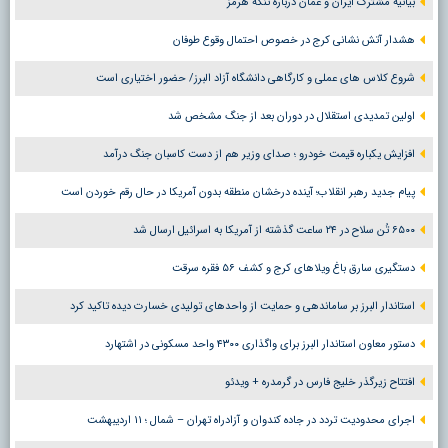
بیانیه مشترک ایران و عمان درباره تنگه هرمز
هشدار آتش نشانی کرج در خصوص احتمال وقوع طوفان
شروع کلاس های عملی و کارگاهی دانشگاه آزاد البرز/ حضور اختیاری است
اولین تمدیدی استقلال در دوران بعد از جنگ مشخص شد
افزایش یکباره قیمت خودرو ؛ صدای وزیر هم از دست کاسبان جنگ درآمد
پیام جدید رهبر انقلاب؛ آینده درخشان منطقه بدون آمریکا در حال رقم خوردن است
۶۵۰۰ تُن سلاح در ۲۴ ساعت گذشته از آمریکا به اسرائیل ارسال شد
دستگیری سارق باغ ویلاهای کرج و کشف ۵۶ فقره سرقت
استاندار البرز بر ساماندهی و حمایت از واحدهای تولیدی خسارت دیده تاکید کرد
دستور معاون استاندار البرز برای واگذاری ۴۳۰۰ واحد مسکونی در اشتهارد
افتتاح زیرگذر خلیج فارس در گرمدره + ویدئو
اجرای محدودیت تردد در جاده کندوان و آزادراه تهران – شمال ؛ ١١ اردیبهشت