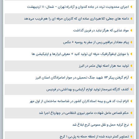
اجرای محدودیت تردد در جاده کندوان و آزادراه تهران – شمال ؛ ١١ اردیبهشت
دامنه های جعلی؛ کلاهبرداری ساده ای که کاربران حرفه ای را هم فریب می‌دهد
مواد غذایی که هرگز نباید در فریزر گذاشت
پیام معنادار عراقچی پس از سفر به روسیه + عکس
با موبایل اینفوگرافیک حرفه ای تولید کنید + معرفی ابزارها و اپلیکیشن ها
تولید سه هزار اصله نهال مثمر در البرز
آرام گرفتن پیکر ۷۳ شهید جنگ تحمیلی در جوار امامزادگان استان البرز
کشف کارگاه غیرمجاز تولید لوازم آرایشی و بهداشتی در فردیس
الزام ثبت کد فنی و بیمه استادکاران کشور در شناسنامه ساختمان از اول مهر
حکم قصاص عامل شهادت مامور نیروی انتظامی در چهارباغ اجرا شد
نرخ کرایه حمل و نقل عمومی کرج ابلاغ شد
تصاویر کمتر دیده شده از لحظه حمله به پل بی ۱ کرج