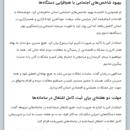
بهبود شاخص‌های اجتماعی با هم‌افزایی دستگاه‌ها
او همچنین با اشاره به بهبود شاخص‌های اجتماعی استان خاطرنشان کرد: خوشبختانه با
اقدامات انجام‌شده، آمار جرایمی مانند سرقت، خودکشی، کودک‌آزاری و همسرآزاری در
استان کاهش یافته، اما این روند باید با تقویت سرمایه اجتماعی و پاسخگویی بهتر
دستگاه‌ها تداوم یابد.
استاندار البرز با تأکید بر ضرورت تکریم ارباب‌رجوع بیان کرد: هیچ مدیری حق ندارد به بهانه
فشار کاری یا مشکلات اقتصادی، از رسیدگی به مطالبات مردم شانه خالی کند. همه ما
موظفیم با مردم، کارمندان و مراجعان با احترام رفتار کنیم و مشکلات آنان را با جدیت
پیگیری نماییم.
عبداللهی در پایان گفت: جلسات ملاقات مردمی نباید به هیچ بهانه‌ای تعطیل شود و همه
مدیران مکلف هستند با حضور مستمر، شنیدن مستقیم مطالبات مردم و اقدام به‌موقع، در
جهت حل مشکلات معیشتی و اقتصادی استان گام بردارند.
مهلت دو هفته‌ای برای ثبت کامل اشتغال در سامانه‌ها
استاندار البرز با اشاره به ضرورت ثبت دقیق اشتغال ایجادشده در سامانه‌های مربوطه، گفت:
همه دستگاه‌های اجرایی مکلف‌اند حداکثر ظرف مدت دو هفته، نسبت به ثبت و به‌روزرسانی
کامل اطلاعات اشتغال ایجادشده در سامانه‌های تعیین‌شده اقدام کنند.