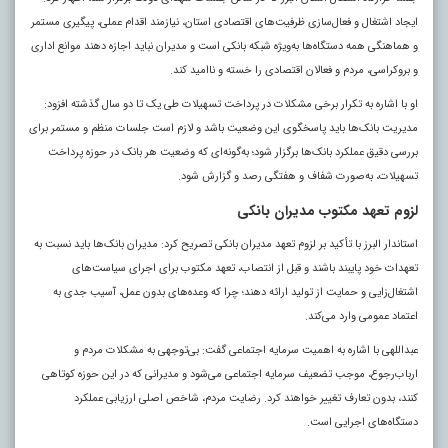
ایجاد اشتغال و فعال‌سازی ظرفیت‌های اقتصادی استان، نیازمند اقدام عملی، پیگیری مستمر
و هماهنگی همه دستگاه‌ها به‌ویژه شبکه بانکی است و مدیران نباید اجازه دهند موانع اداری
و بروکراسی، مردم و فعالان اقتصادی را خسته و ناامید کند.
او با اشاره به تکرار برخی مشکلات در پرداخت تسهیلات طی یک تا دو سال گذشته افزود:
مدیریت بانک‌ها باید پاسخگوی این وضعیت باشد و لازم است جلسات منظم و مستمر برای
بررسی دقیق عملکرد بانک‌ها برگزار شود؛ به‌گونه‌ای که وضعیت هر بانک در حوزه پرداخت
تسهیلات، به‌صورت شفاف و هفتگی رصد و گزارش شود.
لزوم تعهد مکتوب مدیران بانکی
استاندار البرز با تأکید بر لزوم تعهد مدیران بانکی تصریح کرد: مدیران بانک‌ها باید نسبت به
تعهدات خود پایبند باشند و قبل از انتصاب، تعهد مکتوب برای اجرای سیاست‌های
اشتغال‌زایی و حمایت از تولید ارائه دهند؛ چرا که وعده‌های بدون عمل، آسیب جدی به
اعتماد عمومی وارد می‌کند.
عبداللهی با اشاره به اهمیت سرمایه اجتماعی گفت: بی‌توجهی به مشکلات مردم و
ارباب‌رجوع، موجب تضعیف سرمایه اجتماعی می‌شود و مدیرانی که در این حوزه کوتاهی
کنند، بدون تعارف تغییر خواهند کرد. رضایت مردم، شاخص اصلی ارزیابی عملکرد
دستگاه‌های اجرایی است.