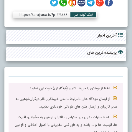
https://karajrasa.ir/?p=121888
لینک کوتاه خبر:
آخرین اخبار
پربیننده ترین های
لطفا از نوشتن با حروف لاتین (فینگلیش) خودداری نمایید.
از ارسال دیدگاه های نامرتبط با متن خبر،تکرار نظر دیگران،توهین به
سایر کاربران و ارسال متن های طولانی خودداری نمایید.
لطفا نظرات بدون بی احترامی ، افترا و توهین به مسٔولان، اقلیت
ها، قومیت ها و ... باشد و به طور کلی مغایرتی با اصول اخلاقی و قوانین