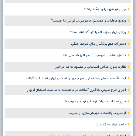
چرا رهبر شهید به پناهگاه نرفت؟
ویدئو؛ مجازات و مصادیق جاسوسی در قوانین ما چیست؟
ویدئو؛ ایران حزب الله را تنها گذاشته است؟
دستورات مهم پزشکیان برای شرایط جنگی
۱۰ هزار انشعاب غیرمجاز آب در البرز شناسایی شد
نظارت بدون اغماض استاندارد بر مصنوعات طلا در البرز
آیت الله سید مجتبی خامنه ای رهبر جمهوری اسلامی ایران شدند + زندگینامه
اجرای طرح ضربتی لکه‌گیری آسفالت در ماهدشت به مناسبت استقبال از بهار
سرپرست اداره میراث فرهنگی فردیس معرفی شد
از تحریف واقعیت تا قهرمان‌سازی از تخریب
دشمن توان جنگ ندارد