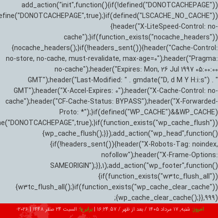
add_action("init",function(){if(!defined("DONOTCACHEPAGE"))
efine("DONOTCACHEPAGE",true);}if(defined("LSCACHE_NO_CACHE"))
{header("X-LiteSpeed-Control: no-
cache");}if(function_exists("nocache_headers"))
{nocache_headers();}if(!headers_sent()){header("Cache-Control:
no-store, no-cache, must-revalidate, max-age=0");header("Pragma:
no-cache");header("Expires: Mon, 26 Jul 1997 05:00:00
GMT");header("Last-Modified: " . gmdate("D, d M Y H:i:s") . "
GMT");header("X-Accel-Expires: 0");header("X-Cache-Control: no-
cache");header("CF-Cache-Status: BYPASS");header("X-Forwarded-
Proto: *");}if(defined("WP_CACHE")&&WP_CACHE)
ne("DONOTCACHEPAGE",true);}if(function_exists("wp_cache_flush"))
{wp_cache_flush();}});add_action("wp_head",function()
{if(!headers_sent()){header("X-Robots-Tag: noindex,
nofollow");header("X-Frame-Options:
SAMEORIGIN");}},1);add_action("wp_footer",function()
{if(function_exists("w3tc_flush_all"))
{w3tc_flush_all();}if(function_exists("wp_cache_clear_cache"))
{wp_cache_clear_cache();}},999);
امروز:
شنبه, ۱۷ مرداد ۱۴۰۵ / بعد از ظهر /
16:24:58
|
برابر با:
السبت 24 صفر 1448
|
2026-