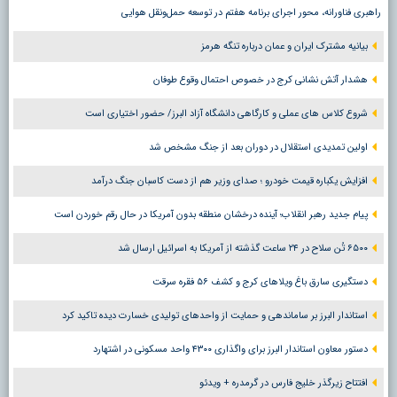
راهبری فناورانه، محور اجرای برنامه هفتم در توسعه حمل‌ونقل هوایی
بیانیه مشترک ایران و عمان درباره تنگه هرمز
هشدار آتش نشانی کرج در خصوص احتمال وقوع طوفان
شروع کلاس های عملی و کارگاهی دانشگاه آزاد البرز/ حضور اختیاری است
اولین تمدیدی استقلال در دوران بعد از جنگ مشخص شد
افزایش یکباره قیمت خودرو ؛ صدای وزیر هم از دست کاسبان جنگ درآمد
پیام جدید رهبر انقلاب؛ آینده درخشان منطقه بدون آمریکا در حال رقم خوردن است
۶۵۰۰ تُن سلاح در ۲۴ ساعت گذشته از آمریکا به اسرائیل ارسال شد
دستگیری سارق باغ ویلاهای کرج و کشف ۵۶ فقره سرقت
استاندار البرز بر ساماندهی و حمایت از واحدهای تولیدی خسارت دیده تاکید کرد
دستور معاون استاندار البرز برای واگذاری ۴۳۰۰ واحد مسکونی در اشتهارد
افتتاح زیرگذر خلیج فارس در گرمدره + ویدئو