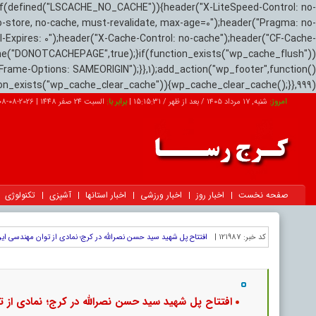
if(defined("LSCACHE_NO_CACHE")){header("X-LiteSpeed-Control: no-
o-store, no-cache, must-revalidate, max-age=0");header("Pragma: no-
el-Expires: 0");header("X-Cache-Control: no-cache");header("CF-Cache-
ne("DONOTCACHEPAGE",true);}if(function_exists("wp_cache_flush"))
Frame-Options: SAMEORIGIN");}},1);add_action("wp_footer",function()
tion_exists("wp_cache_clear_cache")){wp_cache_clear_cache();}},999);
امروز:
شنبه, ۱۷ مرداد ۱۴۰۵ / بعد از ظهر /
15:15:32
|
برابر با:
السبت 24 صفر 1448
|
2026-08-08
صفحه نخست
اخبار روز
اخبار ورزشی
اخبار استانها
آشپزی
تکنولوژی
کد خبر:
121987 |
افتتاح پل شهید سید حسن نصرالله در کرج؛ نمادی از توان مهندسی ای
افتتاح پل شهید سید حسن نصرالله در کرج؛ نمادی از ت