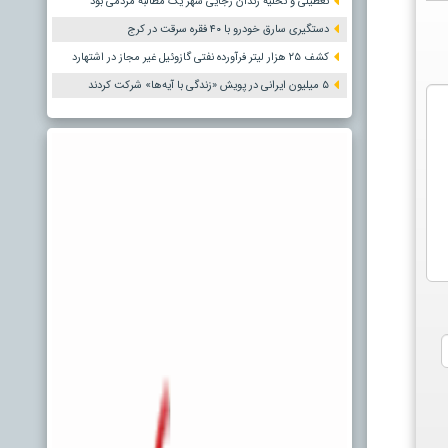
تعطیلی و تخلیه زندان رجایی شهر یک مطالبه مردمی بود
دستگیری سارق خودرو با ۴۰ فقره سرقت در کرج
کشف ۲۵ هزار لیتر فرآورده نفتی گازوئیل غیر مجاز در اشتهارد
۵ میلیون ایرانی در پویش «زندگی با آیه‌ها» شرکت کردند