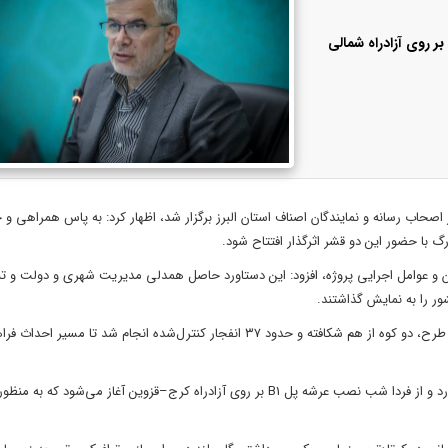
ندار البرز با اشاره به افتتاح پل شهید سید حسن نصرالله (B0) بر روی آزادراه شمالی
 اصحاب رسانه و نمایندگان اصناف استان البرز برگزار شد، اظهار کرد: به پاس همراهی و
 با حضور این دو قشر اثرگذار افتتاح شود.
ان و عوامل اجرایی پروژه، افزود: این دستاورد حاصل همدلی مدیریت شهری و دولت و ت
ور را به نمایش گذاشتند.
استاندار البرز با اشاره به سختی‌های اجرایی این پل، گفت: برای اجرای این طرح، دو کوه از هم شکافته و حدود ۳۷ انفجار کنترل‌شده انجام 
عبداللهی در ادامه افزود: عملیات اجرایی سایر پل‌های این محور نیز ادامه دارد و از فردا شب نصب عرشه پل B1 بر روی آزادراه کرج–قزوین آغاز می‌ش