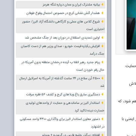
بیانیه مشترک ایران و عمان درباره تنگه هرمز
هشدار آتش نشانی کرج در خصوص احتمال وقوع طوفان
شروع کلاس های عملی و کارگاهی دانشگاه آزاد البرز/ حضور
اختیاری است
اولین تمدیدی استقلال در دوران بعد از جنگ مشخص شد
افزایش یکباره قیمت خودرو ؛ صدای وزیر هم از دست کاسبان
جنگ درآمد
پیام جدید رهبر انقلاب؛ آینده درخشان منطقه بدون آمریکا در
 حمایت
حال رقم خوردن است
۶۵۰۰ تُن سلاح در ۲۴ ساعت گذشته از آمریکا به اسرائیل ارسال
لاش
شد
دستگیری سارق باغ ویلاهای کرج و کشف ۵۶ فقره سرقت
شد تا مسیر احداث فراهم شود، که
استاندار البرز بر ساماندهی و حمایت از واحدهای تولیدی
خسارت دیده تاکید کرد
ود که به منظور ایمنی با
دستور معاون استاندار البرز برای واگذاری ۴۳۰۰ واحد مسکونی
در اشتهارد
افتتاح زیرگذر خلیج فارس در گرمدره + ویدئو