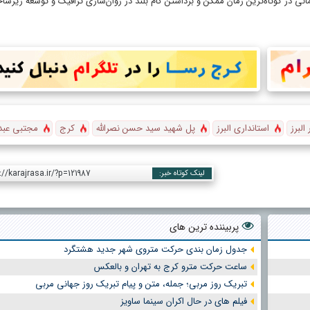
مانی در کوتاه‌ترین زمان ممکن و برداشتن گام بلند در روان‌سازی ترافیک و توسعه زیرس
 البرز
استانداری البرز
پل شهید سید حسن نصرالله
کرج
مجتبی عبد
://karajrasa.ir/?p=121987
لینک کوتاه خبر:
پربیننده ترین های
جدول زمان بندی حرکت متروی شهر جدید هشتگرد
ساعت حرکت مترو کرج به تهران و بالعکس
تبریک روز مربی؛ جمله، متن و پیام تبریک روز جهانی مربی
فیلم های در حال اکران سینما ساویز