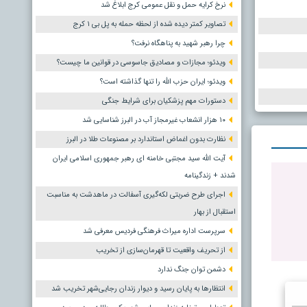
نرخ کرایه حمل و نقل عمومی کرج ابلاغ شد
تصاویر کمتر دیده شده از لحظه حمله به پل بی ۱ کرج
چرا رهبر شهید به پناهگاه نرفت؟
ویدئو؛ مجازات و مصادیق جاسوسی در قوانین ما چیست؟
ویدئو؛ ایران حزب الله را تنها گذاشته است؟
دستورات مهم پزشکیان برای شرایط جنگی
۱۰ هزار انشعاب غیرمجاز آب در البرز شناسایی شد
نظارت بدون اغماض استاندارد بر مصنوعات طلا در البرز
آیت الله سید مجتبی خامنه ای رهبر جمهوری اسلامی ایران
شدند + زندگینامه
اجرای طرح ضربتی لکه‌گیری آسفالت در ماهدشت به مناسبت
استقبال از بهار
سرپرست اداره میراث فرهنگی فردیس معرفی شد
از تحریف واقعیت تا قهرمان‌سازی از تخریب
دشمن توان جنگ ندارد
انتظارها به پایان رسید و دیوار زندان رجایی‌شهر تخریب شد