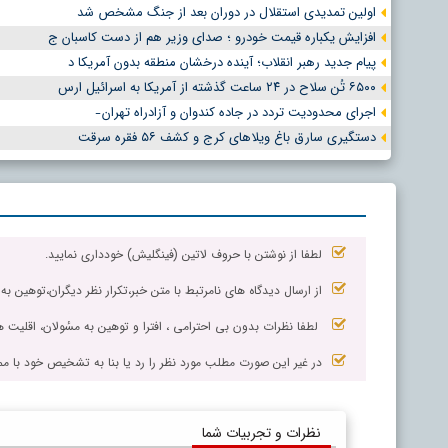
اولین تمدیدی استقلال در دوران بعد از جنگ مشخص شد
افزایش یکباره قیمت خودرو ؛ صدای وزیر هم از دست کاسبان ج
پیام جدید رهبر انقلاب؛ آینده درخشان منطقه بدون آمریکا د
۶۵۰۰ تُن سلاح در ۲۴ ساعت گذشته از آمریکا به اسرائیل ارس
اجرای محدودیت تردد در جاده کندوان و آزادراه تهران ̵
دستگیری سارق باغ ویلاهای کرج و کشف ۵۶ فقره سرقت
لطفا از نوشتن با حروف لاتین (فینگلیش) خودداری نمایید.
از ارسال دیدگاه های نامرتبط با متن خبر،تکرار نظر دیگران،توهین به
لطفا نظرات بدون بی احترامی ، افترا و توهین به مسٔولان، اقلیت ها
در غیر این صورت مطلب مورد نظر را رد یا بنا به تشخیص خود با مم
نظرات و تجربیات شما