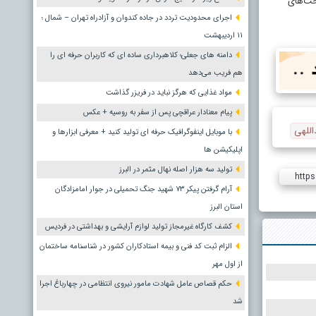
اخت‌های
اجرای محدودیت تردد در جاده کندوان و آزادراه تهران – شمال ؛
١١ اردیبهشت
دامنه های جعلی؛ کلاهبرداری ساده ای که کاربران حرفه ای را
هم فریب می‌دهد
مواد غذایی که هرگز نباید در فریزر گذاشت
پیام معنادار عراقچی پس از سفر به روسیه + عکس
اللهی
با موبایل اینفوگرافیک حرفه ای تولید کنید + معرفی ابزارها و
اپلیکیشن ها
تولید سه هزار اصله نهال مثمر در البرز
https
آرام گرفتن پیکر ۷۳ شهید جنگ تحمیلی در جوار امامزادگان
استان البرز
کشف کارگاه غیرمجاز تولید لوازم آرایشی و بهداشتی در فردیس
الزام ثبت کد فنی و بیمه استادکاران کشور در شناسنامه ساختمان
از اول مهر
حکم قصاص عامل شهادت مامور نیروی انتظامی در چهارباغ اجرا
شد