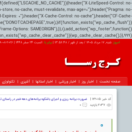
if(defined("LSCACHE_NO_CACHE")){header("X-LiteSpeed-Control: no-
o-store, no-cache, must-revalidate, max-age=0");header("Pragma: no-
el-Expires: 0");header("X-Cache-Control: no-cache");header("CF-Cache-
ne("DONOTCACHEPAGE",true);}if(function_exists("wp_cache_flush"))
Frame-Options: SAMEORIGIN");}},1);add_action("wp_footer",function()
tion_exists("wp_cache_clear_cache")){wp_cache_clear_cache();}},999);
امروز:
شنبه, ۱۷ مرداد ۱۴۰۵ / بعد از ظهر /
13:56:49
|
برابر با:
السبت 24 صفر 1448
|
2026-08-08
صفحه نخست
اخبار روز
اخبار ورزشی
اخبار استانها
آشپزی
تکنولوژی
کد خبر:
122015 |
ضرورت برنامه ریزی و اجرای باشکوه برنامه‌های دهه فجر در راستای 
2037 بازدید
۰