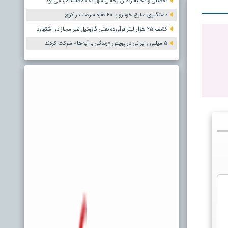
تعطیلی و تخلیه زندان رجایی شهر یک مطالبه مردمی بود
دستگیری سارق خودرو با ۴۰ فقره سرقت در کرج
کشف ۲۵ هزار لیتر فرآورده نفتی گازوئیل غیر مجاز در اشتهارد
۵ میلیون ایرانی در پویش «زندگی با آیه‌ها» شرکت کردند