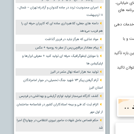
ای خیابانی،
اجرای محدودیت تردد در جاده کندوان و آزادراه تهران – شمال ؛
رنامه های
١١ اردیبهشت
دامنه های جعلی؛ کلاهبرداری ساده ای که کاربران حرفه ای را
ه خدمات دهی
هم فریب می‌دهد
ت و با
مواد غذایی که هرگز نباید در فریزر گذاشت
پیام معنادار عراقچی پس از سفر به روسیه + عکس
ن بازه تأکید
با موبایل اینفوگرافیک حرفه ای تولید کنید + معرفی ابزارها و
اپلیکیشن ها
ولان تاکید
تولید سه هزار اصله نهال مثمر در البرز
آرام گرفتن پیکر ۷۳ شهید جنگ تحمیلی در جوار امامزادگان
استان البرز
کشف کارگاه غیرمجاز تولید لوازم آرایشی و بهداشتی در فردیس
الزام ثبت کد فنی و بیمه استادکاران کشور در شناسنامه ساختمان
از اول مهر
حکم قصاص عامل شهادت مامور نیروی انتظامی در چهارباغ اجرا
شد