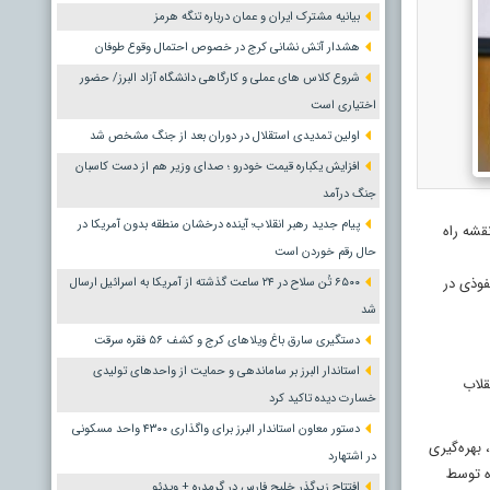
بیانیه مشترک ایران و عمان درباره تنگه هرمز
هشدار آتش نشانی کرج در خصوص احتمال وقوع طوفان
شروع کلاس های عملی و کارگاهی دانشگاه آزاد البرز/ حضور
اختیاری است
اولین تمدیدی استقلال در دوران بعد از جنگ مشخص شد
افزایش یکباره قیمت خودرو ؛ صدای وزیر هم از دست کاسبان
جنگ درآمد
پیام جدید رهبر انقلاب؛ آینده درخشان منطقه بدون آمریکا در
قشه راه
حال رقم خوردن است
فوذی در
۶۵۰۰ تُن سلاح در ۲۴ ساعت گذشته از آمریکا به اسرائیل ارسال
شد
دستگیری سارق باغ ویلاهای کرج و کشف ۵۶ فقره سرقت
استاندار البرز بر ساماندهی و حمایت از واحدهای تولیدی
قلاب
خسارت دیده تاکید کرد
دستور معاون استاندار البرز برای واگذاری ۴۳۰۰ واحد مسکونی
بهره‌گیری
در اشتهارد
ه توسط
افتتاح زیرگذر خلیج فارس در گرمدره + ویدئو