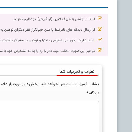
لطفا از نوشتن با حروف لاتین (فینگلیش) خودداری نمایید.
از ارسال دیدگاه های نامرتبط با متن خبر،تکرار نظر دیگران،توهین به
لطفا نظرات بدون بی احترامی ، افترا و توهین به مسٔولان، اقلیت ها
در غیر این صورت مطلب مورد نظر را رد یا بنا به تشخیص خود با مم
نظرات و تجربیات شما
نشانی ایمیل شما منتشر نخواهد شد.
بخش‌های موردنیاز علام
دیدگاه
*