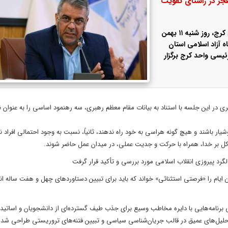
فجر در راستای تقویت
بیست و هشتمین جلسه هیات رئیسه دانشگاه آزاد اسلامی واحد کرج، روز شنبه ۱۱ بهمن
گاه آزاد اسلامی استان
ئیسی واحد کرج برگزار
 در این جلسه با استناد به بیانات مقام معظم رهبری، سه رهنمود اساسی را به عنوان ن
ار باشند و هیچ گونه هراسی به خود راه ندهند، ثانیاً، نسبت به وجود احتمالی افراد ن
توکل بر خدا، همراه با حرکت و جدیت عملی، در میدان عمل حاضر شوند.
گرد پیروزی انقلاب اسلامی مورد بررسی و تأکید قرار گرفت
و این ایام را «فرصتی استثنائی» خواند که باید برای تبیین دستاوردهای چهل و هفت ساله ان
نامه‌هایی با دایره مخاطب وسیع برای جذب طیف گسترده‌ای از دانشجویان و اساتید، 
 تحلیل‌های عمیق در قالب جریان‌شناسی سیاسی و تبیین فتنه‌های تروریستی طراحی شد