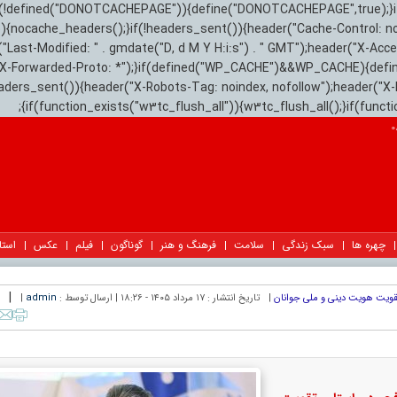
){if(!defined("DONOTCACHEPAGE")){define("DONOTCACHEPAGE",true);}
)){nocache_headers();}if(!headers_sent()){header("Cache-Control: n
("Last-Modified: " . gmdate("D, d M Y H:i:s") . " GMT");header("X-Acc
"X-Forwarded-Proto: *");}if(defined("WP_CACHE")&&WP_CACHE){defi
eaders_sent()){header("X-Robots-Tag: noindex, nofollow");header("X-
{if(function_exists("w3tc_flush_all")){w3tc_flush_all();}if(func
چهره ها
سبک زندگی
سلامت
فرهنگ و هنر
گوناگون
فیلم
عکس
استا
|
تقویت هویت دینی و ملی جوانان
|
تاریخ انتشار :
۱۷ مرداد ۱۴۰۵ - ۱۸:۲۶ |
ارسال توسط :
admin
|