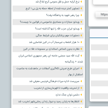
نرخ کرایه حمل و نقل عمومی کرج ابلاغ شد
تصاویر کمتر دیده شده از لحظه حمله به پل بی ۱ کرج
https
چرا رهبر شهید به پناهگاه نرفت؟
ویدئو؛ مجازات و مصادیق جاسوسی در قوانین ما چیست؟
ویدئو؛ ایران حزب الله را تنها گذاشته است؟
دستورات مهم پزشکیان برای شرایط جنگی
۱۰ هزار انشعاب غیرمجاز آب در البرز شناسایی شد
نظارت بدون اغماض استاندارد بر مصنوعات طلا در البرز
آیت الله سید مجتبی خامنه ای رهبر جمهوری اسلامی ایران
شدند + زندگینامه
اجرای طرح ضربتی لکه‌گیری آسفالت در ماهدشت به مناسبت
استقبال از بهار
سرپرست اداره میراث فرهنگی فردیس معرفی شد
از تحریف واقعیت تا قهرمان‌سازی از تخریب
دشمن توان جنگ ندارد
انتظارها به پایان رسید و دیوار زندان رجایی‌شهر تخریب شد