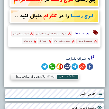
برچسب ها:
اداره کل بنیاد مسکن استان البرز
بنیاد مسکن البرز
تسهیلات بانکی
جنگ دوازده روزه
خسارت
دیو سالار
به اشتراک بگذارید:
https://karajrasa.ir/?p=122091
لینک کوتاه خبر:
آخرین اخبار
پربیننده ترین های