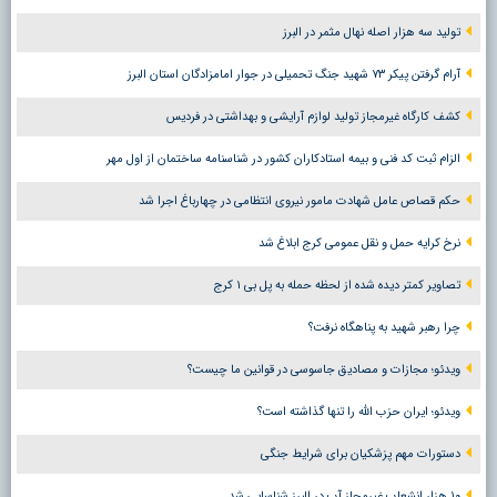
تولید سه هزار اصله نهال مثمر در البرز
آرام گرفتن پیکر ۷۳ شهید جنگ تحمیلی در جوار امامزادگان استان البرز
کشف کارگاه غیرمجاز تولید لوازم آرایشی و بهداشتی در فردیس
الزام ثبت کد فنی و بیمه استادکاران کشور در شناسنامه ساختمان از اول مهر
حکم قصاص عامل شهادت مامور نیروی انتظامی در چهارباغ اجرا شد
نرخ کرایه حمل و نقل عمومی کرج ابلاغ شد
تصاویر کمتر دیده شده از لحظه حمله به پل بی ۱ کرج
چرا رهبر شهید به پناهگاه نرفت؟
ویدئو؛ مجازات و مصادیق جاسوسی در قوانین ما چیست؟
ویدئو؛ ایران حزب الله را تنها گذاشته است؟
دستورات مهم پزشکیان برای شرایط جنگی
۱۰ هزار انشعاب غیرمجاز آب در البرز شناسایی شد