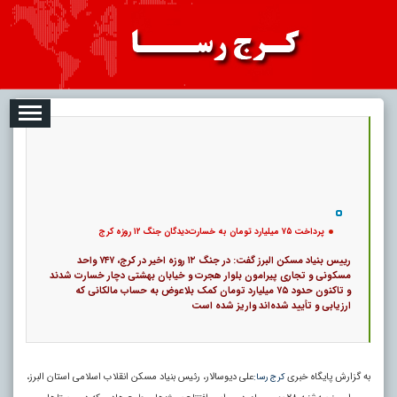
08
تبلیغات
درباره ما
ارتباط با ما
RSS
|
کد خبر:
122091 |
پرداخت ۷۵ میلیارد تومان به خسارت‌دیدگان جنگ ۱۲ روزه کرج
|
تاریخ انتشار :
۱۷ مرداد ۱۴۰۵ - ۱۰:۵۶ |
ارسال توسط :
admin
|
1130 بازدید
36
۰
پ
پرداخت ۷۵ میلیارد تومان به خسارت‌دیدگان جنگ ۱۲ روزه کرج
رییس بنیاد مسکن البرز گفت: در جنگ ۱۲ روزه اخیر در کرج، ۷۴۷ واحد
مسکونی و تجاری پیرامون بلوار هجرت و خیابان بهشتی دچار خسارت شدند
و تاکنون حدود ۷۵ میلیارد تومان کمک بلاعوض به حساب مالکانی که
ارزیابی و تأیید شده‌اند واریز شده است
به گزارش پایگاه خبری
علی دیوسالار، رئیس بنیاد مسکن انقلاب اسلامی استان البرز،
کرج رسا: