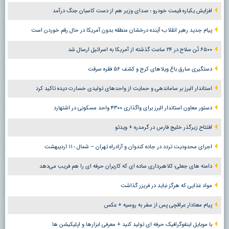
افزایش یکباره قیمت خودرو ؛ صدای وزیر هم از دست کاسبان جنگ درآمد
پیام جدید رهبر انقلاب؛ آینده درخشان منطقه بدون آمریکا در حال رقم خوردن است
۶۵۰۰ تُن سلاح در ۲۴ ساعت گذشته از آمریکا به اسرائیل ارسال شد
دستگیری سارق باغ ویلاهای کرج و کشف ۵۶ فقره سرقت
استاندار البرز بر ساماندهی و حمایت از واحدهای تولیدی خسارت دیده تاکید کرد
دستور معاون استاندار البرز برای واگذاری ۴۳۰۰ واحد مسکونی در اشتهارد
افتتاح زیرگذر خلیج فارس در گرمدره + ویدئو
اجرای محدودیت تردد در جاده کندوان و آزادراه تهران – شمال ؛ ١١ اردیبهشت
دامنه های جعلی؛ کلاهبرداری ساده ای که کاربران حرفه ای را هم فریب می‌دهد
مواد غذایی که هرگز نباید در فریزر گذاشت
پیام معنادار عراقچی پس از سفر به روسیه + عکس
با موبایل اینفوگرافیک حرفه ای تولید کنید + معرفی ابزارها و اپلیکیشن ها