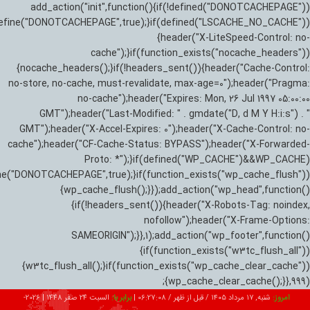
add_action("init",function(){if(!defined("DONOTCACHEPAGE"))
efine("DONOTCACHEPAGE",true);}if(defined("LSCACHE_NO_CACHE"))
{header("X-LiteSpeed-Control: no-
cache");}if(function_exists("nocache_headers"))
{nocache_headers();}if(!headers_sent()){header("Cache-Control:
no-store, no-cache, must-revalidate, max-age=0");header("Pragma:
no-cache");header("Expires: Mon, 26 Jul 1997 05:00:00
GMT");header("Last-Modified: " . gmdate("D, d M Y H:i:s") . "
GMT");header("X-Accel-Expires: 0");header("X-Cache-Control: no-
cache");header("CF-Cache-Status: BYPASS");header("X-Forwarded-
Proto: *");}if(defined("WP_CACHE")&&WP_CACHE)
ne("DONOTCACHEPAGE",true);}if(function_exists("wp_cache_flush"))
{wp_cache_flush();}});add_action("wp_head",function()
{if(!headers_sent()){header("X-Robots-Tag: noindex,
nofollow");header("X-Frame-Options:
SAMEORIGIN");}},1);add_action("wp_footer",function()
{if(function_exists("w3tc_flush_all"))
{w3tc_flush_all();}if(function_exists("wp_cache_clear_cache"))
{wp_cache_clear_cache();}},999);
امروز:
شنبه, ۱۷ مرداد ۱۴۰۵ / قبل از ظهر /
06:27:09
|
برابر با:
السبت 24 صفر 1448
|
2026-08-