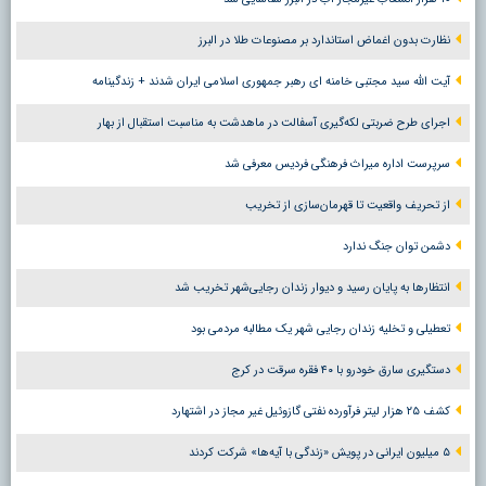
نظارت بدون اغماض استاندارد بر مصنوعات طلا در البرز
آیت الله سید مجتبی خامنه ای رهبر جمهوری اسلامی ایران شدند + زندگینامه
اجرای طرح ضربتی لکه‌گیری آسفالت در ماهدشت به مناسبت استقبال از بهار
سرپرست اداره میراث فرهنگی فردیس معرفی شد
از تحریف واقعیت تا قهرمان‌سازی از تخریب
دشمن توان جنگ ندارد
انتظارها به پایان رسید و دیوار زندان رجایی‌شهر تخریب شد
تعطیلی و تخلیه زندان رجایی شهر یک مطالبه مردمی بود
دستگیری سارق خودرو با ۴۰ فقره سرقت در کرج
کشف ۲۵ هزار لیتر فرآورده نفتی گازوئیل غیر مجاز در اشتهارد
۵ میلیون ایرانی در پویش «زندگی با آیه‌ها» شرکت کردند