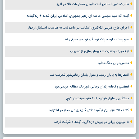
نظارت بدون اغماض استاندارد بر مصنوعات طلا در البرز
آیت الله سید مجتبی خامنه ای رهبر جمهوری اسلامی ایران شدند + زندگینامه
اجرای طرح ضربتی لکه‌گیری آسفالت در ماهدشت به مناسبت استقبال از بهار
سرپرست اداره میراث فرهنگی فردیس معرفی شد
از تحریف واقعیت تا قهرمان‌سازی از تخریب
دشمن توان جنگ ندارد
انتظارها به پایان رسید و دیوار زندان رجایی‌شهر تخریب شد
تعطیلی و تخلیه زندان رجایی شهر یک مطالبه مردمی بود
دستگیری سارق خودرو با ۴۰ فقره سرقت در کرج
کشف ۲۵ هزار لیتر فرآورده نفتی گازوئیل غیر مجاز در اشتهارد
۵ میلیون ایرانی در پویش «زندگی با آیه‌ها» شرکت کردند