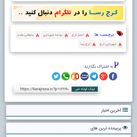
برچسب ها:
اخبار کرج
بودجه شهرداری
سلطانی مقدم
شهرداری کرج
کرج رسا
به اشتراک بگذارید:
https://karajrasa.ir/?p=122190
لینک کوتاه خبر:
آخرین اخبار
پربیننده ترین های