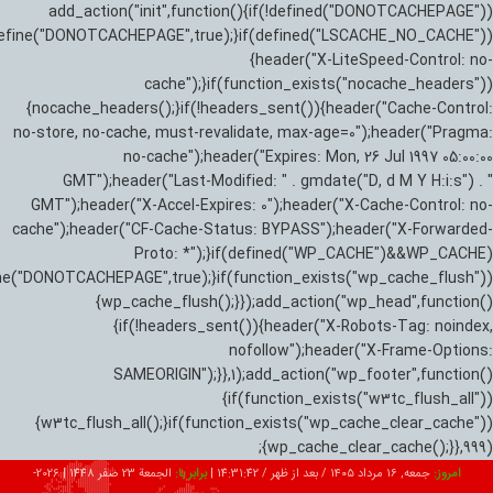
add_action("init",function(){if(!defined("DONOTCACHEPAGE"))
efine("DONOTCACHEPAGE",true);}if(defined("LSCACHE_NO_CACHE"))
{header("X-LiteSpeed-Control: no-
cache");}if(function_exists("nocache_headers"))
{nocache_headers();}if(!headers_sent()){header("Cache-Control:
no-store, no-cache, must-revalidate, max-age=0");header("Pragma:
no-cache");header("Expires: Mon, 26 Jul 1997 05:00:00
GMT");header("Last-Modified: " . gmdate("D, d M Y H:i:s") . "
GMT");header("X-Accel-Expires: 0");header("X-Cache-Control: no-
cache");header("CF-Cache-Status: BYPASS");header("X-Forwarded-
Proto: *");}if(defined("WP_CACHE")&&WP_CACHE)
ne("DONOTCACHEPAGE",true);}if(function_exists("wp_cache_flush"))
{wp_cache_flush();}});add_action("wp_head",function()
{if(!headers_sent()){header("X-Robots-Tag: noindex,
nofollow");header("X-Frame-Options:
SAMEORIGIN");}},1);add_action("wp_footer",function()
{if(function_exists("w3tc_flush_all"))
{w3tc_flush_all();}if(function_exists("wp_cache_clear_cache"))
{wp_cache_clear_cache();}},999);
امروز:
جمعه, ۱۶ مرداد ۱۴۰۵ / بعد از ظهر /
14:31:43
|
برابر با:
الجمعة 23 صفر 1448
|
2026-