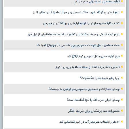
تولید سه هزار اصله نهال مثمر در البرز
آرام گرفتن پیکر ۷۳ شهید جنگ تحمیلی در جوار امامزادگان استان البرز
کشف کارگاه غیرمجاز تولید لوازم آرایشی و بهداشتی در فردیس
الزام ثبت کد فنی و بیمه استادکاران کشور در شناسنامه ساختمان از اول مهر
حکم قصاص عامل شهادت مامور نیروی انتظامی در چهارباغ اجرا شد
نرخ کرایه حمل و نقل عمومی کرج ابلاغ شد
تصاویر کمتر دیده شده از لحظه حمله به پل بی ۱ کرج
چرا رهبر شهید به پناهگاه نرفت؟
ویدئو؛ مجازات و مصادیق جاسوسی در قوانین ما چیست؟
ویدئو؛ ایران حزب الله را تنها گذاشته است؟
دستورات مهم پزشکیان برای شرایط جنگی
۱۰ هزار انشعاب غیرمجاز آب در البرز شناسایی شد