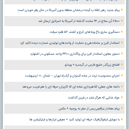
پیام جدید رهبر انقلاب؛ آینده درخشان منطقه بدون آمریکا در حال رقم خوردن است
۶۵۰۰ تُن سلاح در ۲۴ ساعت گذشته از آمریکا به اسرائیل ارسال شد
دستگیری سارق باغ ویلاهای کرج و کشف ۵۶ فقره سرقت
استاندار البرز بر ساماندهی و حمایت از واحدهای تولیدی خسارت دیده تاکید کرد
دستور معاون استاندار البرز برای واگذاری ۴۳۰۰ واحد مسکونی در اشتهارد
افتتاح زیرگذر خلیج فارس در گرمدره + ویدئو
اجرای محدودیت تردد در جاده کندوان و آزادراه تهران – شمال ؛ ١١ اردیبهشت
دامنه های جعلی؛ کلاهبرداری ساده ای که کاربران حرفه ای را هم فریب می‌دهد
مواد غذایی که هرگز نباید در فریزر گذاشت
پیام معنادار عراقچی پس از سفر به روسیه + عکس
با موبایل اینفوگرافیک حرفه ای تولید کنید + معرفی ابزارها و اپلیکیشن ها