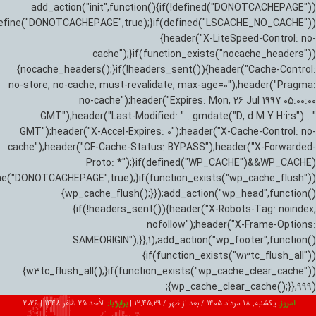
add_action("init",function(){if(!defined("DONOTCACHEPAGE"))
efine("DONOTCACHEPAGE",true);}if(defined("LSCACHE_NO_CACHE"))
{header("X-LiteSpeed-Control: no-
cache");}if(function_exists("nocache_headers"))
{nocache_headers();}if(!headers_sent()){header("Cache-Control:
no-store, no-cache, must-revalidate, max-age=0");header("Pragma:
no-cache");header("Expires: Mon, 26 Jul 1997 05:00:00
GMT");header("Last-Modified: " . gmdate("D, d M Y H:i:s") . "
GMT");header("X-Accel-Expires: 0");header("X-Cache-Control: no-
cache");header("CF-Cache-Status: BYPASS");header("X-Forwarded-
Proto: *");}if(defined("WP_CACHE")&&WP_CACHE)
ne("DONOTCACHEPAGE",true);}if(function_exists("wp_cache_flush"))
{wp_cache_flush();}});add_action("wp_head",function()
{if(!headers_sent()){header("X-Robots-Tag: noindex,
nofollow");header("X-Frame-Options:
SAMEORIGIN");}},1);add_action("wp_footer",function()
{if(function_exists("w3tc_flush_all"))
{w3tc_flush_all();}if(function_exists("wp_cache_clear_cache"))
{wp_cache_clear_cache();}},999);
امروز:
یکشنبه, ۱۸ مرداد ۱۴۰۵ / بعد از ظهر /
12:45:30
|
برابر با:
الأحد 25 صفر 1448
|
2026-