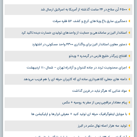
۶۵۰۰ تُن سلاح در ۲۴ ساعت گذشته از آمریکا به اسرائیل ارسال شد
دستگیری سارق باغ ویلاهای کرج و کشف ۵۶ فقره سرقت
استاندار البرز بر ساماندهی و حمایت از واحدهای تولیدی خسارت دیده تاکید کرد
دستور معاون استاندار البرز برای واگذاری ۴۳۰۰ واحد مسکونی در اشتهارد
افتتاح زیرگذر خلیج فارس در گرمدره + ویدئو
اجرای محدودیت تردد در جاده کندوان و آزادراه تهران – شمال ؛ ١١ اردیبهشت
دامنه های جعلی؛ کلاهبرداری ساده ای که کاربران حرفه ای را هم فریب می‌دهد
مواد غذایی که هرگز نباید در فریزر گذاشت
پیام معنادار عراقچی پس از سفر به روسیه + عکس
با موبایل اینفوگرافیک حرفه ای تولید کنید + معرفی ابزارها و اپلیکیشن ها
تولید سه هزار اصله نهال مثمر در البرز