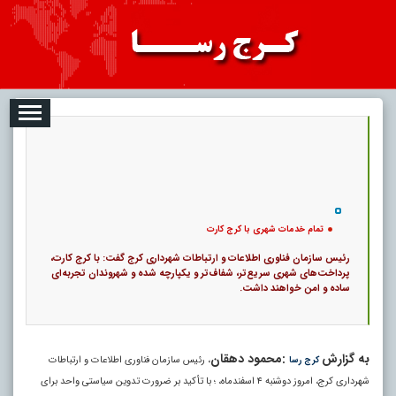
08-09
تبلیغات
درباره ما
ارتباط با ما
RSS
|
کد خبر:
122192 |
تمام خدمات شهری با کرج کارت
|
تاریخ انتشار :
۱۸ مرداد ۱۴۰۵ - ۱۷:۱۵ |
ارسال توسط :
admin
|
1869 بازدید
25
۰
پ
تمام خدمات شهری با کرج کارت
رئیس سازمان فناوری اطلاعات و ارتباطات شهرداری کرج گفت: با کرج کارت،
پرداخت‌های شهری سریع‌تر، شفاف‌تر و یکپارچه شده و شهروندان تجربه‌ای
ساده و امن خواهند داشت.
به گزارش
:محمود دهقان
، رئیس سازمان فناوری اطلاعات و ارتباطات
کرج رسا
شهرداری کرج، امروز دوشنبه ۴ اسفندماه، ؛ با تأکید بر ضرورت تدوین سیاستی واحد برای