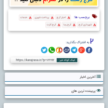
برچسب ها:
اخبار کرج
پرداخت شهری
خدمات
شهرداری کرج
کرج رسا
کرج کارت
به اشتراک بگذارید:
https://karajrasa.ir/?p=122192
لینک کوتاه خبر:
آخرین اخبار
پربیننده ترین های