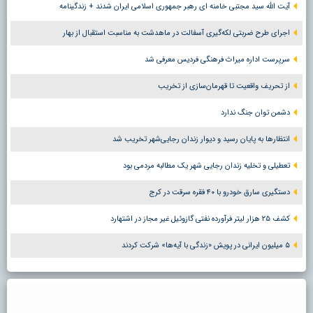
آیت الله سید مجتبی خامنه ای رهبر جمهوری اسلامی ایران شدند + زندگینامه
اجرای طرح ضربتی لکه‌گیری آسفالت در ماهدشت به مناسبت استقبال از بهار
سرپرست اداره میراث فرهنگی فردیس معرفی شد
از تحریف واقعیت تا قهرمان‌سازی از تخریب
دشمن توان جنگ ندارد
انتظارها به پایان رسید و دیوار زندان رجایی‌شهر تخریب شد
تعطیلی و تخلیه زندان رجایی شهر یک مطالبه مردمی بود
دستگیری سارق خودرو با ۴۰ فقره سرقت در کرج
کشف ۲۵ هزار لیتر فرآورده نفتی گازوئیل غیر مجاز در اشتهارد
۵ میلیون ایرانی در پویش «زندگی با آیه‌ها» شرکت کردند