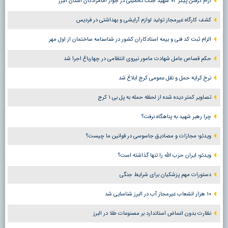
آرام گرفتن پیکر ۷۳ شهید جنگ تحمیلی در جوار امامزادگان استان البرز
کشف کارگاه غیرمجاز تولید لوازم آرایشی و بهداشتی در فردیس
الزام ثبت کد فنی و بیمه استادکاران کشور در شناسنامه ساختمان از اول مهر
حکم قصاص عامل شهادت مامور نیروی انتظامی در چهارباغ اجرا شد
نرخ کرایه حمل و نقل عمومی کرج ابلاغ شد
تصاویر کمتر دیده شده از لحظه حمله به پل بی ۱ کرج
چرا رهبر شهید به پناهگاه نرفت؟
ویدئو؛ مجازات و مصادیق جاسوسی در قوانین ما چیست؟
ویدئو؛ ایران حزب الله را تنها گذاشته است؟
دستورات مهم پزشکیان برای شرایط جنگی
۱۰ هزار انشعاب غیرمجاز آب در البرز شناسایی شد
نظارت بدون اغماض استاندارد بر مصنوعات طلا در البرز