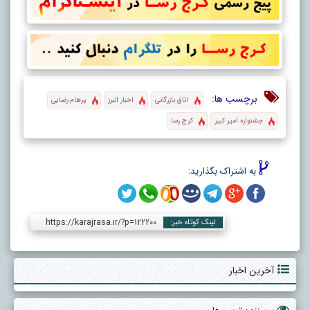
برچسب ها:
اتاق بازرگانی
اخبار البرز
پرهام رضایی
جشنواره امیر کبیر
کرج رسا
به اشتراک بگذارید:
https://karajrasa.ir/?p=122200
لینک کوتاه خبر:
آخرین اخبار