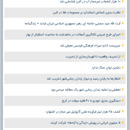
۱۰ هزار انشعاب غیرمجاز آب در البرز شناسایی شد
نظارت بدون اغماض استاندارد بر مصنوعات طلا در البرز
آیت الله سید مجتبی خامنه ای رهبر جمهوری اسلامی ایران شدند + زندگینامه
اجرای طرح ضربتی لکه‌گیری آسفالت در ماهدشت به مناسبت استقبال از بهار
سرپرست اداره میراث فرهنگی فردیس معرفی شد
از تحریف واقعیت تا قهرمان‌سازی از تخریب
دشمن توان جنگ ندارد
انتظارها به پایان رسید و دیوار زندان رجایی‌شهر تخریب شد
تعطیلی و تخلیه زندان رجایی شهر یک مطالبه مردمی بود
دستگیری سارق خودرو با ۴۰ فقره سرقت در کرج
کشف ۲۵ هزار لیتر فرآورده نفتی گازوئیل غیر مجاز در اشتهارد
۵ میلیون ایرانی در پویش «زندگی با آیه‌ها» شرکت کردند