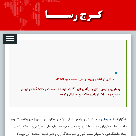
08
تبلیغات
درباره ما
ارتباط با ما
RSS
|
کد خبر:
122200 |
البرز در انتظار پیوند واقعی صنعت و دانشگاه
|
تاریخ انتشار :
۱۷ مرداد ۱۴۰۵ - ۸:۳۵ |
ارسال توسط :
admin
|
1731 بازدید
31
۰
پ
البرز در انتظار پیوند واقعی صنعت و دانشگاه
رضایی، رئیس اتاق بازرگانی البرز گفت: ارتباط صنعت و دانشگاه در ایران
هنوز در حد اخبار باقی مانده و عملیاتی نیست.
یی
به گزارش
:پرهام رضا
، رئیس اتاق بازرگانی استان البرز، امروز چهارشنبه ۲۹ بهمن
کرج رسا
ماه، در جلسه شورای سیاست‌گذاری پنجمین دوره جشنواره ملی امیرکبیر و با حکم رئیس
جهاد دانشگاهی، به عنوان عضو شورای سیاست‌گذاری و دبیر کمیته صنعت این رویداد