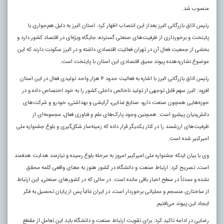
منصوب شد.
رئیس اتاق بازرگانی البرز بعداز این انتصاب اظهار کرد: استان البرز به دلیل هم‌جواری با
پایتخت و برخورداری از ظرفیت‌های صنعتی گسترده، جایگاه ویژه‌ای در اقتصاد کشور دارد و
بخشی از جمعیت فعال آن در تهران فعالیت اقتصادی داشته و در البرز سکونت دارند که این
موضوع نشان‌دهنده پیوند عمیق اقتصادی این استان با پایتخت است.
رئیس اتاق بازرگانی البرز با اشاره به فعالیت حدود ۴ هزار واحد تولیدی فعال در این استان
افزود: البرز سهم قابل توجهی از تولید ناخالص داخلی کشور را به خود اختصاص داده و در
حوزه‌هایی همچون صنعت دارو، صنایع غذایی، آرایشی و بهداشتی، خودرو و شرکت‌های
دانش‌بنیان پیشرو است. همچنین وجود پارک‌های علم و فناوری فعال، مجموعه‌ای از
ظرفیت‌های ارزشمند را در کنار یکدیگر قرار داده که زمینه‌ساز شکل‌گیری و بلوغ جشنواره ملی
امیرکبیر شده است.
وی با بیان اینکه جشنواره ملی امیرکبیر امروز به مرحله بلوغ رسیده و نیازمند هدایت هدفمند
است، تصریح کرد: ارتباط صنعت و دانشگاه در کشور هنوز به معنای واقعی کلمه محقق
نشده و عمدتاً در سطح اخبار باقی مانده است. در حالی که در کشورهای صنعتی، این ارتباط
از ساختاری منسجم و عملیاتی برخوردار است، در ایران غالباً پس از پایان تحصیل به فکر
ایجاد این پیوند می‌افتیم.
رضایی در ادامه تاکید کرد: برای تقویت ارتباط صنعت و دانشگاه باید این تعامل از مقطع