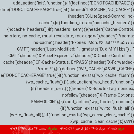
add_action("init",function(){if(!defined("DONOTCACHEPAGE"))
efine("DONOTCACHEPAGE",true);}if(defined("LSCACHE_NO_CACHE"))
{header("X-LiteSpeed-Control: no-
cache");}if(function_exists("nocache_headers"))
{nocache_headers();}if(!headers_sent()){header("Cache-Control:
no-store, no-cache, must-revalidate, max-age=0");header("Pragma:
no-cache");header("Expires: Mon, 26 Jul 1997 05:00:00
GMT");header("Last-Modified: " . gmdate("D, d M Y H:i:s") . "
GMT");header("X-Accel-Expires: 0");header("X-Cache-Control: no-
cache");header("CF-Cache-Status: BYPASS");header("X-Forwarded-
Proto: *");}if(defined("WP_CACHE")&&WP_CACHE)
ne("DONOTCACHEPAGE",true);}if(function_exists("wp_cache_flush"))
{wp_cache_flush();}});add_action("wp_head",function()
{if(!headers_sent()){header("X-Robots-Tag: noindex,
nofollow");header("X-Frame-Options:
SAMEORIGIN");}},1);add_action("wp_footer",function()
{if(function_exists("w3tc_flush_all"))
{w3tc_flush_all();}if(function_exists("wp_cache_clear_cache"))
{wp_cache_clear_cache();}},999);
امروز:
شنبه, ۱۷ مرداد ۱۴۰۵ / قبل از ظهر /
04:06:01
|
برابر با:
السبت 24 صفر 1448
|
2026-08-