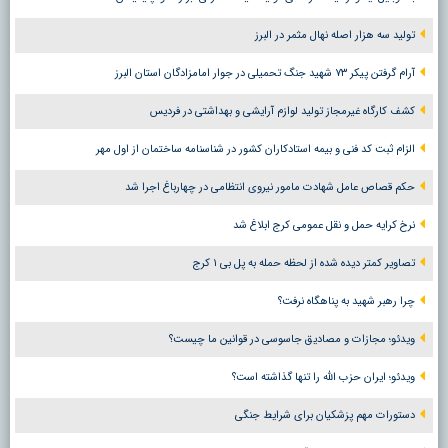
تولید سه هزار اصله نهال مثمر در البرز
آرام گرفتن پیکر ۷۳ شهید جنگ تحمیلی در جوار امامزادگان استان البرز
کشف کارگاه غیرمجاز تولید لوازم آرایشی و بهداشتی در فردیس
الزام ثبت کد فنی و بیمه استادکاران کشور در شناسنامه ساختمان از اول مهر
حکم قصاص عامل شهادت مامور نیروی انتظامی در چهارباغ اجرا شد
نرخ کرایه حمل و نقل عمومی کرج ابلاغ شد
تصاویر کمتر دیده شده از لحظه حمله به پل بی ۱ کرج
چرا رهبر شهید به پناهگاه نرفت؟
ویدئو؛ مجازات و مصادیق جاسوسی در قوانین ما چیست؟
ویدئو؛ ایران حزب الله را تنها گذاشته است؟
دستورات مهم پزشکیان برای شرایط جنگی