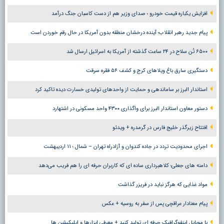
افزایش یکباره قیمت خودرو ؛ صدای وزیر هم از دست کاسبان جنگ درآمد
پیام جدید رهبر انقلاب؛ آینده درخشان منطقه بدون آمریکا در حال رقم خوردن است
۶۵۰۰ تُن سلاح در ۲۴ ساعت گذشته از آمریکا به اسرائیل ارسال شد
دستگیری سارق باغ ویلاهای کرج و کشف ۵۶ فقره سرقت
استاندار البرز بر ساماندهی و حمایت از واحدهای تولیدی خسارت دیده تاکید کرد
دستور معاون استاندار البرز برای واگذاری ۴۳۰۰ واحد مسکونی در اشتهارد
افتتاح زیرگذر خلیج فارس در گرمدره + ویدئو
اجرای محدودیت تردد در جاده کندوان و آزادراه تهران – شمال ؛ ١١ اردیبهشت
دامنه های جعلی؛ کلاهبرداری ساده ای که کاربران حرفه ای را هم فریب می‌دهد
مواد غذایی که هرگز نباید در فریزر گذاشت
پیام معنادار عراقچی پس از سفر به روسیه + عکس
با موبایل اینفوگرافیک حرفه ای تولید کنید + معرفی ابزارها و اپلیکیشن ها