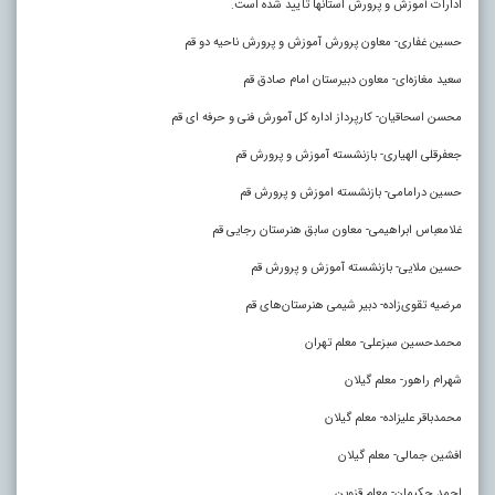
ادارات آموزش و پرورش استانها تایید شده است
.
حسین غفاری- معاون پرورش آموزش و پرورش ناحیه دو قم
سعید مغازه‌ای- معاون دبیرستان امام صادق قم
محسن اسحاقیان- کارپرداز اداره کل آمورش فنی و حرفه‌ ای قم
جعفرقلی الهیاری- بازنشسته آموزش و پرورش قم
حسین درامامی- بازنشسته اموزش و پرورش قم
غلامعباس ابراهیمی- معاون سابق هنرستان رجایی قم
حسین ملایی- بازنشسته آموزش و پرورش قم
مرضیه تقوی‌زاده- دبیر شیمی هنرستان‌های قم
محمدحسین سبزعلی- معلم تهران
شهرام راهور- معلم گیلان
محمدباقر علیزاده- معلم گیلان
افشین جمالی- معلم گیلان
احمد حکیمان- معلم قزوین