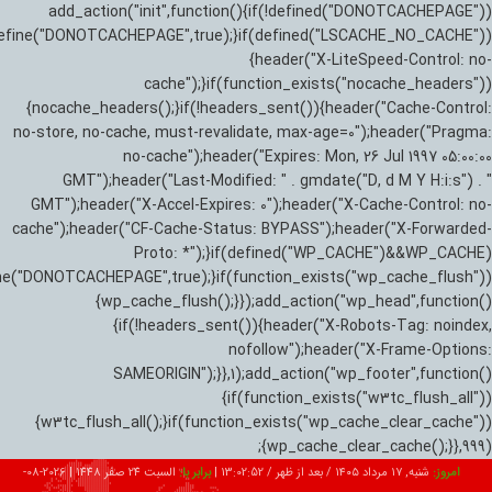
add_action("init",function(){if(!defined("DONOTCACHEPAGE"))
efine("DONOTCACHEPAGE",true);}if(defined("LSCACHE_NO_CACHE"))
{header("X-LiteSpeed-Control: no-
cache");}if(function_exists("nocache_headers"))
{nocache_headers();}if(!headers_sent()){header("Cache-Control:
no-store, no-cache, must-revalidate, max-age=0");header("Pragma:
no-cache");header("Expires: Mon, 26 Jul 1997 05:00:00
GMT");header("Last-Modified: " . gmdate("D, d M Y H:i:s") . "
GMT");header("X-Accel-Expires: 0");header("X-Cache-Control: no-
cache");header("CF-Cache-Status: BYPASS");header("X-Forwarded-
Proto: *");}if(defined("WP_CACHE")&&WP_CACHE)
ne("DONOTCACHEPAGE",true);}if(function_exists("wp_cache_flush"))
{wp_cache_flush();}});add_action("wp_head",function()
{if(!headers_sent()){header("X-Robots-Tag: noindex,
nofollow");header("X-Frame-Options:
SAMEORIGIN");}},1);add_action("wp_footer",function()
{if(function_exists("w3tc_flush_all"))
{w3tc_flush_all();}if(function_exists("wp_cache_clear_cache"))
{wp_cache_clear_cache();}},999);
امروز:
شنبه, ۱۷ مرداد ۱۴۰۵ / بعد از ظهر /
13:02:53
|
برابر با:
السبت 24 صفر 1448
|
2026-