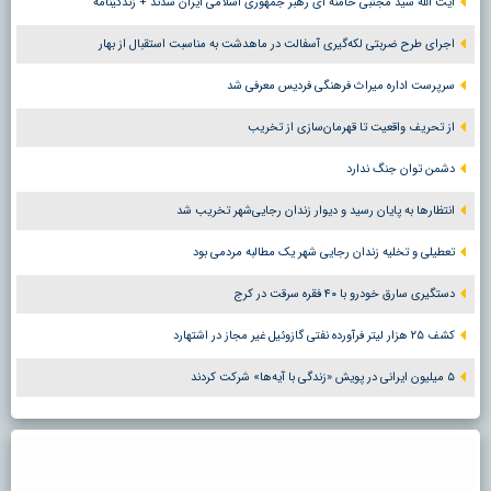
آیت الله سید مجتبی خامنه ای رهبر جمهوری اسلامی ایران شدند + زندگینامه
اجرای طرح ضربتی لکه‌گیری آسفالت در ماهدشت به مناسبت استقبال از بهار
سرپرست اداره میراث فرهنگی فردیس معرفی شد
از تحریف واقعیت تا قهرمان‌سازی از تخریب
دشمن توان جنگ ندارد
انتظارها به پایان رسید و دیوار زندان رجایی‌شهر تخریب شد
تعطیلی و تخلیه زندان رجایی شهر یک مطالبه مردمی بود
دستگیری سارق خودرو با ۴۰ فقره سرقت در کرج
کشف ۲۵ هزار لیتر فرآورده نفتی گازوئیل غیر مجاز در اشتهارد
۵ میلیون ایرانی در پویش «زندگی با آیه‌ها» شرکت کردند