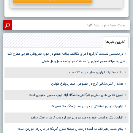
آخرین خبرها
در نخستین نشست کارگروه اجرای تکالیف برنامه هفتم در حوزه حمل‌ونقل هوایی مطرح شد:
راهبری فناورانه، محور اجرای برنامه هفتم در توسعه حمل‌ونقل هوایی
بیانیه مشترک ایران و عمان درباره تنگه هرمز
هشدار آتش نشانی کرج در خصوص احتمال وقوع طوفان
شروع کلاس های عملی و کارگاهی دانشگاه آزاد البرز/ حضور اختیاری است
اولین تمدیدی استقلال در دوران بعد از جنگ مشخص شد
افزایش یکباره قیمت خودرو ؛ صدای وزیر هم از دست کاسبان جنگ درآمد
پیام جدید رهبر انقلاب؛ آینده درخشان منطقه بدون آمریکا در حال رقم خوردن است