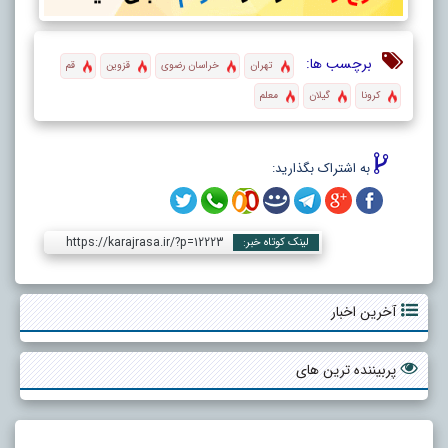
برچسب ها:
تهران
خراسان رضوی
قزوین
قم
کرونا
گیلان
معلم
به اشتراک بگذارید:
https://karajrasa.ir/?p=12223
لینک کوتاه خبر:
آخرین اخبار
پربیننده ترین های