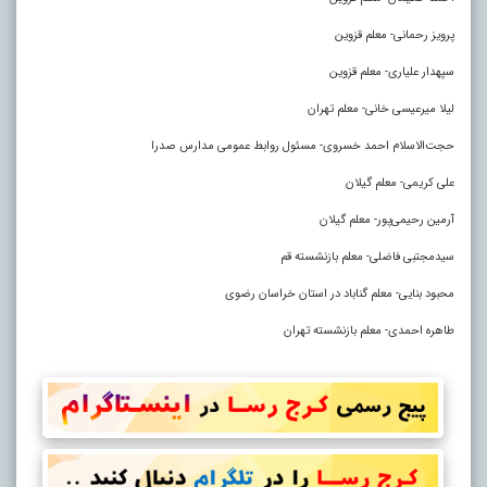
پرویز رحمانی- معلم قزوین
سپهدار علیاری- معلم قزوین
لیلا میرعیسی خانی- معلم تهران
حجت‌الاسلام احمد خسروی- مسئول روابط عمومی مدارس صدرا
علی کریمی- معلم گیلان
آرمین رحیمی‌پور- معلم گیلان
سیدمجتبی فاضلی- معلم بازنشسته قم
محبود بنایی- معلم گناباد در استان خراسان رضوی
طاهره احمدی- معلم بازنشسته تهران