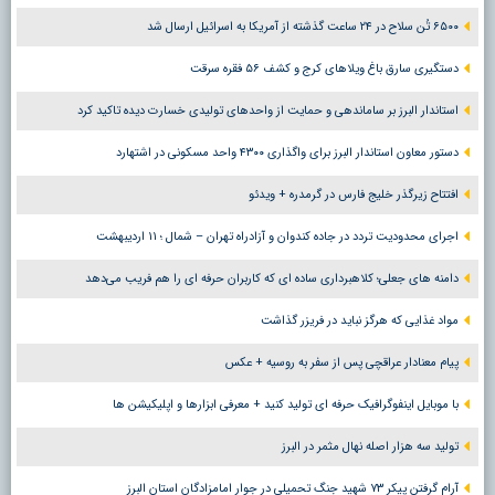
۶۵۰۰ تُن سلاح در ۲۴ ساعت گذشته از آمریکا به اسرائیل ارسال شد
دستگیری سارق باغ ویلاهای کرج و کشف ۵۶ فقره سرقت
استاندار البرز بر ساماندهی و حمایت از واحدهای تولیدی خسارت دیده تاکید کرد
دستور معاون استاندار البرز برای واگذاری ۴۳۰۰ واحد مسکونی در اشتهارد
افتتاح زیرگذر خلیج فارس در گرمدره + ویدئو
اجرای محدودیت تردد در جاده کندوان و آزادراه تهران – شمال ؛ ١١ اردیبهشت
دامنه های جعلی؛ کلاهبرداری ساده ای که کاربران حرفه ای را هم فریب می‌دهد
مواد غذایی که هرگز نباید در فریزر گذاشت
پیام معنادار عراقچی پس از سفر به روسیه + عکس
با موبایل اینفوگرافیک حرفه ای تولید کنید + معرفی ابزارها و اپلیکیشن ها
تولید سه هزار اصله نهال مثمر در البرز
آرام گرفتن پیکر ۷۳ شهید جنگ تحمیلی در جوار امامزادگان استان البرز