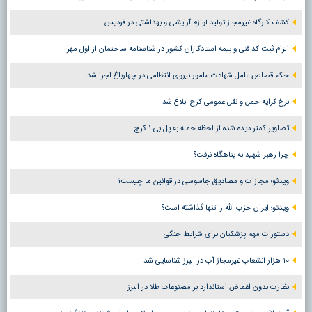
کشف کارگاه غیرمجاز تولید لوازم آرایشی و بهداشتی در فردیس
الزام ثبت کد فنی و بیمه استادکاران کشور در شناسنامه ساختمان از اول مهر
حکم قصاص عامل شهادت مامور نیروی انتظامی در چهارباغ اجرا شد
نرخ کرایه حمل و نقل عمومی کرج ابلاغ شد
تصاویر کمتر دیده شده از لحظه حمله به پل بی ۱ کرج
چرا رهبر شهید به پناهگاه نرفت؟
ویدئو؛ مجازات و مصادیق جاسوسی در قوانین ما چیست؟
ویدئو؛ ایران حزب الله را تنها گذاشته است؟
دستورات مهم پزشکیان برای شرایط جنگی
۱۰ هزار انشعاب غیرمجاز آب در البرز شناسایی شد
نظارت بدون اغماض استاندارد بر مصنوعات طلا در البرز