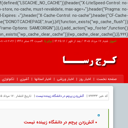
if(defined("LSCACHE_NO_CACHE")){header("X-LiteSpeed-Control: no-
o-store, no-cache, must-revalidate, max-age=0");header("Pragma: no-
el-Expires: 0");header("X-Cache-Control: no-cache");header("CF-Cache-
ne("DONOTCACHEPAGE",true);}if(function_exists("wp_cache_flush"))
Frame-Options: SAMEORIGIN");}},1);add_action("wp_footer",function()
tion_exists("wp_cache_clear_cache")){wp_cache_clear_cache();}},999);
امروز:
شنبه, ۱۷ مرداد ۱۴۰۵ / بعد از ظهر /
14:25:17
|
برابر با:
السبت 24 صفر 1448
|
2026-08-08
صفحه نخست
اخبار روز
اخبار ورزشی
اخبار استانها
آشپزی
تکنولوژی
کد خبر:
122233 |
آتش‌زدن پرچم در دانشگاه زیبنده نیست
|
تاریخ انتشار :
۱۷ مرداد ۱۴۰۵ - ۱۸:۵۵ |
آتش‌زدن پرچم در دانشگاه زیبنده نیست