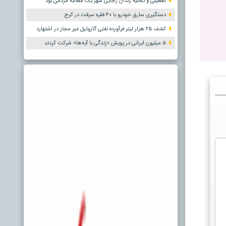
تعطیلی و تخلیه زندان رجایی شهر یک مطالبه مردمی بود
دستگیری سارق خودرو با ۴۰ فقره سرقت در کرج
کشف ۲۵ هزار لیتر فرآورده نفتی گازوئیل غیر مجاز در اشتهارد
۵ میلیون ایرانی در پویش «زندگی با آیه‌ها» شرکت کردند