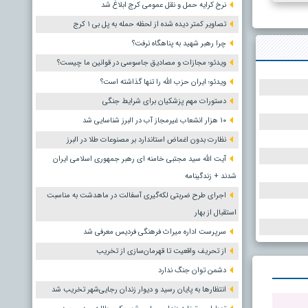
نرخ کرایه حمل و نقل عمومی کرج ابلاغ شد
تصاویر کمتر دیده شده از لحظه حمله به پل بی ۱ کرج
چرا رهبر شهید به پناهگاه نرفت؟
ویدئو؛ مجازات و مصادیق جاسوسی در قوانین ما چیست؟
ویدئو؛ ایران حزب الله را تنها گذاشته است؟
دستورات مهم پزشکیان برای شرایط جنگی
۱۰ هزار انشعاب غیرمجاز آب در البرز شناسایی شد
نظارت بدون اغماض استاندارد بر مصنوعات طلا در البرز
آیت الله سید مجتبی خامنه ای رهبر جمهوری اسلامی ایران
شدند + زندگینامه
اجرای طرح ضربتی لکه‌گیری آسفالت در ماهدشت به مناسبت
استقبال از بهار
سرپرست اداره میراث فرهنگی فردیس معرفی شد
از تحریف واقعیت تا قهرمان‌سازی از تخریب
دشمن توان جنگ ندارد
انتظارها به پایان رسید و دیوار زندان رجایی‌شهر تخریب شد