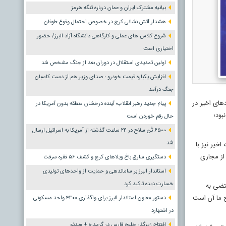
بیانیه مشترک ایران و عمان درباره تنگه هرمز
هشدار آتش نشانی کرج در خصوص احتمال وقوع طوفان
شروع کلاس های عملی و کارگاهی دانشگاه آزاد البرز/ حضور
اختیاری است
اولین تمدیدی استقلال در دوران بعد از جنگ مشخص شد
افزایش یکباره قیمت خودرو ؛ صدای وزیر هم از دست کاسبان
جنگ درآمد
های اخیر در
پیام جدید رهبر انقلاب؛ آینده درخشان منطقه بدون آمریکا در
بود؛
حال رقم خوردن است
۶۵۰۰ تُن سلاح در ۲۴ ساعت گذشته از آمریکا به اسرائیل ارسال
شد
اخیر نیز با
از مجاری
دستگیری سارق باغ ویلاهای کرج و کشف ۵۶ فقره سرقت
استاندار البرز بر ساماندهی و حمایت از واحدهای تولیدی
خسارت دیده تاکید کرد
قتضی به
ح ما آن است
دستور معاون استاندار البرز برای واگذاری ۴۳۰۰ واحد مسکونی
در اشتهارد
افتتاح زیرگذر خلیج فارس در گرمدره + ویدئو