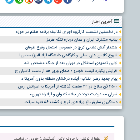
آخرین اخبار
در نخستین نشست کارگروه اجرای تکالیف برنامه هفتم در حوزه
بیانیه مشترک ایران و عمان درباره تنگه هرمز
هشدار آتش نشانی کرج در خصوص احتمال وقوع طوفان
شروع کلاس های عملی و کارگاهی دانشگاه آزاد البرز/ حضور ا
اولین تمدیدی استقلال در دوران بعد از جنگ مشخص شد
افزایش یکباره قیمت خودرو ؛ صدای وزیر هم از دست کاسبان ج
پیام جدید رهبر انقلاب؛ آینده درخشان منطقه بدون آمریکا د
۶۵۰۰ تُن سلاح در ۲۴ ساعت گذشته از آمریکا به اسرائیل ارس
اجرای محدودیت تردد در جاده کندوان و آزادراه تهران ̵
دستگیری سارق باغ ویلاهای کرج و کشف ۵۶ فقره سرقت
لطفا از نوشتن با حروف لاتین (فینگلیش) خودداری نمایید.