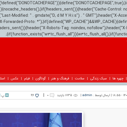
){if(!defined("DONOTCACHEPAGE")){define("DONOTCACHEPAGE",true);}
)){nocache_headers();}if(!headers_sent()){header("Cache-Control: n
("Last-Modified: " . gmdate("D, d M Y H:i:s") . " GMT");header("X-Acc
"X-Forwarded-Proto: *");}if(defined("WP_CACHE")&&WP_CACHE){defi
eaders_sent()){header("X-Robots-Tag: noindex, nofollow");header("X-
{if(function_exists("w3tc_flush_all")){w3tc_flush_all();}if(func
چهره ها
سبک زندگی
سلامت
فرهنگ و هنر
گوناگون
فیلم
عکس
استا
|
ارسال توسط :
admin
|
1735 بازدید
۰
پ
26