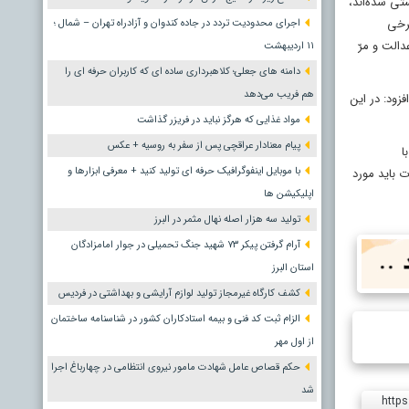
تی شده‌اند،
برخی
اجرای محدودیت تردد در جاده کندوان و آزادراه تهران – شمال ؛
الت و مرّ
١١ اردیبهشت
دامنه های جعلی؛ کلاهبرداری ساده ای که کاربران حرفه ای را
هم فریب می‌دهد
زود: در این
مواد غذایی که هرگز نباید در فریزر گذاشت
پیام معنادار عراقچی پس از سفر به روسیه + عکس
ا
با موبایل اینفوگرافیک حرفه ای تولید کنید + معرفی ابزارها و
ت باید مورد
اپلیکیشن ها
تولید سه هزار اصله نهال مثمر در البرز
آرام گرفتن پیکر ۷۳ شهید جنگ تحمیلی در جوار امامزادگان
استان البرز
کشف کارگاه غیرمجاز تولید لوازم آرایشی و بهداشتی در فردیس
الزام ثبت کد فنی و بیمه استادکاران کشور در شناسنامه ساختمان
از اول مهر
حکم قصاص عامل شهادت مامور نیروی انتظامی در چهارباغ اجرا
شد
https