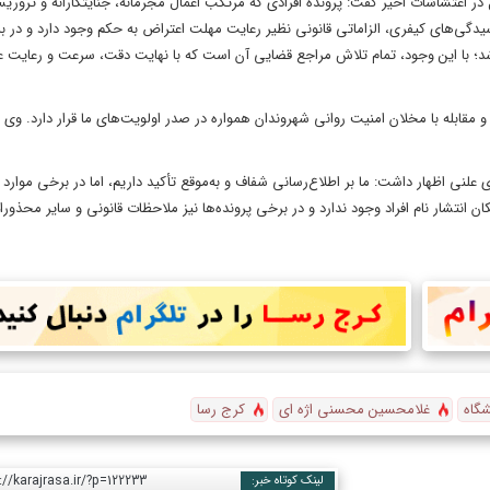
در اغتشاشات اخیر گفت: پرونده افرادی که مرتکب اعمال مجرمانه، جنایتکارانه و تروریس
رسیدگی‌های کیفری، الزاماتی قانونی نظیر رعایت مهلت اعتراض به حکم وجود دارد و در 
شد؛ با این وجود، تمام تلاش مراجع قضایی آن است که با نهایت دقت، سرعت و رعایت عد
قابله با مخلان امنیت روانی شهروندان همواره در صدر اولویت‌های ما قرار دارد. وی اف
 علنی اظهار داشت: ما بر اطلاع‌رسانی شفاف و به‌موقع تأکید داریم، اما در برخی موارد ب
 انتشار نام افراد وجود ندارد و در برخی پرونده‌ها نیز ملاحظات قانونی و سایر محذورا
شگاه
غلامحسین محسنی اژه ای
کرج رسا
://karajrasa.ir/?p=122233
لینک کوتاه خبر: