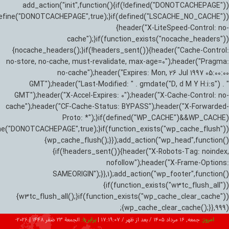
add_action("init",function(){if(!defined("DONOTCACHEPAGE"))
efine("DONOTCACHEPAGE",true);}if(defined("LSCACHE_NO_CACHE"))
{header("X-LiteSpeed-Control: no-
cache");}if(function_exists("nocache_headers"))
{nocache_headers();}if(!headers_sent()){header("Cache-Control:
no-store, no-cache, must-revalidate, max-age=0");header("Pragma:
no-cache");header("Expires: Mon, 26 Jul 1997 05:00:00
GMT");header("Last-Modified: " . gmdate("D, d M Y H:i:s") . "
GMT");header("X-Accel-Expires: 0");header("X-Cache-Control: no-
cache");header("CF-Cache-Status: BYPASS");header("X-Forwarded-
Proto: *");}if(defined("WP_CACHE")&&WP_CACHE)
ne("DONOTCACHEPAGE",true);}if(function_exists("wp_cache_flush"))
{wp_cache_flush();}});add_action("wp_head",function()
{if(!headers_sent()){header("X-Robots-Tag: noindex,
nofollow");header("X-Frame-Options:
SAMEORIGIN");}},1);add_action("wp_footer",function()
{if(function_exists("w3tc_flush_all"))
{w3tc_flush_all();}if(function_exists("wp_cache_clear_cache"))
{wp_cache_clear_cache();}},999);
امروز:
جمعه, ۱۶ مرداد ۱۴۰۵ / بعد از ظهر /
17:19:09
|
برابر با:
الجمعة 23 صفر 1448
|
2026-