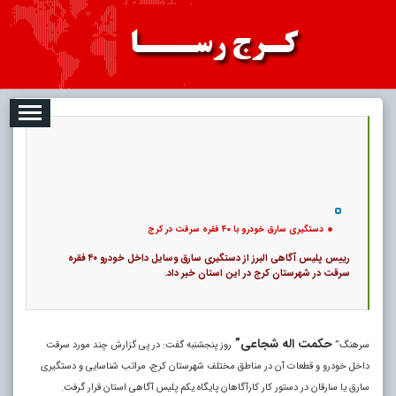
08-07
تبلیغات
درباره ما
ارتباط با ما
RSS
|
کد خبر:
122254 |
دستگیری سارق خودرو با ۴۰ فقره سرقت در کرج
|
تاریخ انتشار :
۱۶ مرداد ۱۴۰۵ - ۲۱:۴۸ |
ارسال توسط :
admin
|
1693 بازدید
26
۰
پ
دستگیری سارق خودرو با ۴۰ فقره سرقت در کرج
رییس پلیس آگاهی البرز از دستگیری سارق وسایل داخل خودرو ۴۰ فقره
سرقت در شهرستان کرج در این استان خبر داد.
حکمت اله شجاعی”
سرهنگ”
روز پنجشنبه گفت: در پی گزارش چند مورد سرقت
داخل خودرو و قطعات آن در مناطق مختلف شهرستان کرج، مراتب شناسایی و دستگیری
سارق یا سارقان در دستور کار کارآگاهان پایگاه یکم پلیس آگاهی استان قرار گرفت.