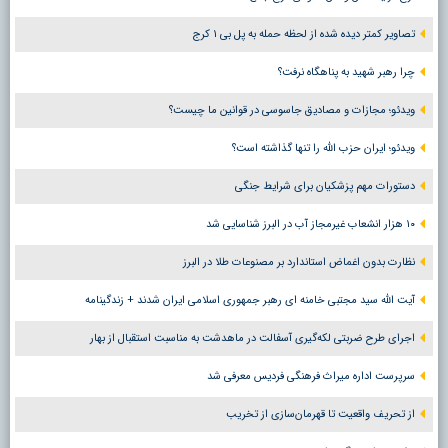
تصاویر کمتر دیده شده از لحظه حمله به پل بی ۱ کرج
چرا رهبر شهید به پناهگاه نرفت؟
ویدئو؛ مجازات و مصادیق جاسوسی در قوانین ما چیست؟
ویدئو؛ ایران حزب الله را تنها گذاشته است؟
دستورات مهم پزشکیان برای شرایط جنگی
۱۰ هزار انشعاب غیرمجاز آب در البرز شناسایی شد
نظارت بدون اغماض استاندارد بر مصنوعات طلا در البرز
آیت الله سید مجتبی خامنه ای رهبر جمهوری اسلامی ایران شدند + زندگینامه
اجرای طرح ضربتی لکه‌گیری آسفالت در ماهدشت به مناسبت استقبال از بهار
سرپرست اداره میراث فرهنگی فردیس معرفی شد
از تحریف واقعیت تا قهرمان‌سازی از تخریب