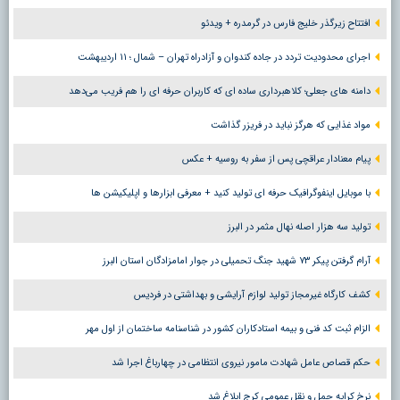
افتتاح زیرگذر خلیج فارس در گرمدره + ویدئو
اجرای محدودیت تردد در جاده کندوان و آزادراه تهران – شمال ؛ ١١ اردیبهشت
دامنه های جعلی؛ کلاهبرداری ساده ای که کاربران حرفه ای را هم فریب می‌دهد
مواد غذایی که هرگز نباید در فریزر گذاشت
پیام معنادار عراقچی پس از سفر به روسیه + عکس
با موبایل اینفوگرافیک حرفه ای تولید کنید + معرفی ابزارها و اپلیکیشن ها
تولید سه هزار اصله نهال مثمر در البرز
آرام گرفتن پیکر ۷۳ شهید جنگ تحمیلی در جوار امامزادگان استان البرز
کشف کارگاه غیرمجاز تولید لوازم آرایشی و بهداشتی در فردیس
الزام ثبت کد فنی و بیمه استادکاران کشور در شناسنامه ساختمان از اول مهر
حکم قصاص عامل شهادت مامور نیروی انتظامی در چهارباغ اجرا شد
نرخ کرایه حمل و نقل عمومی کرج ابلاغ شد