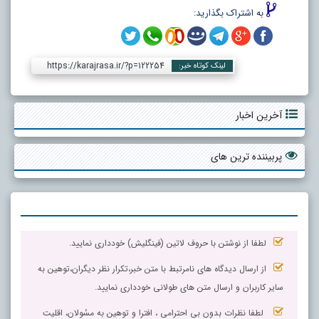
به اشتراک بگذارید:
https://karajrasa.ir/?p=122254
لینک کوتاه خبر:
آخرین اخبار
پربیننده ترین های
لطفا از نوشتن با حروف لاتین (فینگلیش) خودداری نمایید.
از ارسال دیدگاه های نامرتبط با متن خبر،تکرار نظر دیگران،توهین به
سایر کاربران و ارسال متن های طولانی خودداری نمایید.
لطفا نظرات بدون بی احترامی ، افترا و توهین به مسٔولان، اقلیت