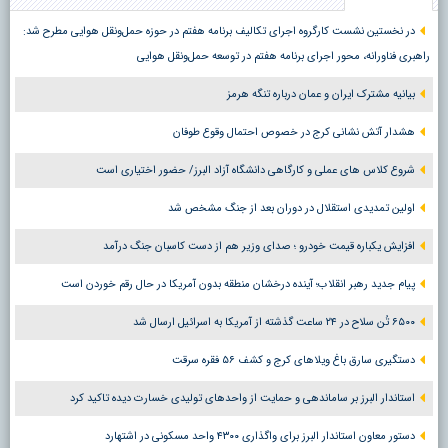
در نخستین نشست کارگروه اجرای تکالیف برنامه هفتم در حوزه حمل‌ونقل هوایی مطرح شد:
راهبری فناورانه، محور اجرای برنامه هفتم در توسعه حمل‌ونقل هوایی
بیانیه مشترک ایران و عمان درباره تنگه هرمز
هشدار آتش نشانی کرج در خصوص احتمال وقوع طوفان
شروع کلاس های عملی و کارگاهی دانشگاه آزاد البرز/ حضور اختیاری است
اولین تمدیدی استقلال در دوران بعد از جنگ مشخص شد
افزایش یکباره قیمت خودرو ؛ صدای وزیر هم از دست کاسبان جنگ درآمد
پیام جدید رهبر انقلاب؛ آینده درخشان منطقه بدون آمریکا در حال رقم خوردن است
۶۵۰۰ تُن سلاح در ۲۴ ساعت گذشته از آمریکا به اسرائیل ارسال شد
دستگیری سارق باغ ویلاهای کرج و کشف ۵۶ فقره سرقت
استاندار البرز بر ساماندهی و حمایت از واحدهای تولیدی خسارت دیده تاکید کرد
دستور معاون استاندار البرز برای واگذاری ۴۳۰۰ واحد مسکونی در اشتهارد