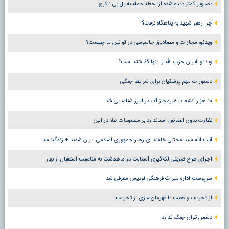
تصاویر کمتر دیده شده از لحظه حمله به پل بی ۱ کرج
چرا رهبر شهید به پناهگاه نرفت؟
ویدئو؛ مجازات و مصادیق جاسوسی در قوانین ما چیست؟
ویدئو؛ ایران حزب الله را تنها گذاشته است؟
دستورات مهم پزشکیان برای شرایط جنگی
۱۰ هزار انشعاب غیرمجاز آب در البرز شناسایی شد
نظارت بدون اغماض استاندارد بر مصنوعات طلا در البرز
آیت الله سید مجتبی خامنه ای رهبر جمهوری اسلامی ایران شدند + زندگینامه
اجرای طرح ضربتی لکه‌گیری آسفالت در ماهدشت به مناسبت استقبال از بهار
سرپرست اداره میراث فرهنگی فردیس معرفی شد
از تحریف واقعیت تا قهرمان‌سازی از تخریب
دشمن توان جنگ ندارد