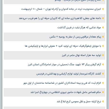
اجرای محدودیت تردد در جاده کندوان و آزادراه تهران – شمال ؛ ١١ اردیبهشت
دامنه های جعلی؛ کلاهبرداری ساده ای که کاربران حرفه ای را هم فریب می‌دهد
مواد غذایی که هرگز نباید در فریزر گذاشت
پیام معنادار عراقچی پس از سفر به روسیه + عکس
با موبایل اینفوگرافیک حرفه ای تولید کنید + معرفی ابزارها و اپلیکیشن ها
تولید سه هزار اصله نهال مثمر در البرز
آرام گرفتن پیکر ۷۳ شهید جنگ تحمیلی در جوار امامزادگان استان البرز
کشف کارگاه غیرمجاز تولید لوازم آرایشی و بهداشتی در فردیس
الزام ثبت کد فنی و بیمه استادکاران کشور در شناسنامه ساختمان از اول مهر
حکم قصاص عامل شهادت مامور نیروی انتظامی در چهارباغ اجرا شد
نرخ کرایه حمل و نقل عمومی کرج ابلاغ شد