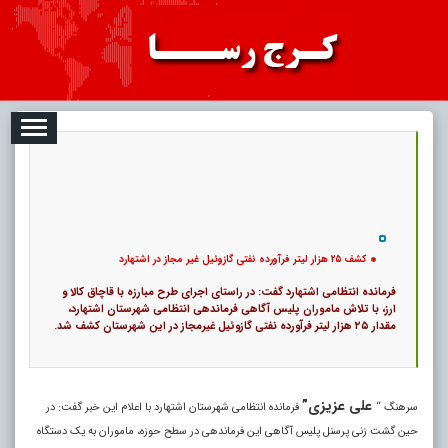
08-08
تبلیغات
درباره ما
ارتباط با ما
RSS
|
کد خبر:
122257 |
کشف ۲۵ هزار لیتر فرآورده نفتی گازوئیل غیر مجاز در اشتهارد
|
تاریخ انتشار :
۱۷ مرداد ۱۴۰۵ - ۱۹:۵۵ |
ارسال توسط :
admin
|
1709 بازدید
30
۰
پ
کشف ۲۵ هزار لیتر فرآورده نفتی گازوئیل غیر مجاز در اشتهارد
فرمانده انتظامی اشتهارد گفت: در راستای اجرای طرح مبارزه با قاچاق کالا و
ارز،‌ ‌با تلاش ماموران پلیس ‌آگاهی فرماندهی انتظامی شهرستان اشتهارد،
مقدار ۲۵ هزار لیتر فرآورده نفتی گازوئیل غیرمجاز در ‌این شهرستان کشف شد.
علی عزیزی”
سرهنگ “
فرمانده انتظامی شهرستان اشتهارد با اعلام این خبر گفت: در
حین گشت زنی پرسنل پلیس آگاهی این فرماندهی در سطح حوزه، ماموران به یک دستگاه