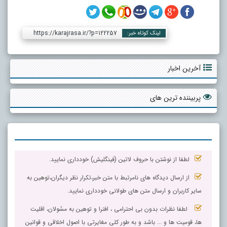
https://karajrasa.ir/?p=122257
لینک کوتاه خبر:
آخرین اخبار
پربیننده ترین های
لطفا از نوشتن با حروف لاتین (فینگلیش) خودداری نمایید.
از ارسال دیدگاه های نامرتبط با متن خبر،تکرار نظر دیگران،توهین به
سایر کاربران و ارسال متن های طولانی خودداری نمایید.
لطفا نظرات بدون بی احترامی ، افترا و توهین به مسٔولان، اقلیت
ها، قومیت ها و ... باشد و به طور کلی مغایرتی با اصول اخلاقی و قوانین