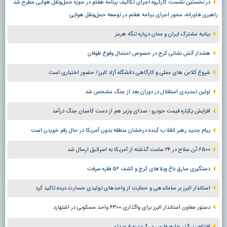
در نخستین نشست کارگروه اجرای تکالیف برنامه هفتم در حوزه حمل‌ونقل هوایی مطرح شد:
راهبری فناورانه، محور اجرای برنامه هفتم در توسعه حمل‌ونقل هوایی
بیانیه مشترک ایران و عمان درباره تنگه هرمز
هشدار آتش نشانی کرج در خصوص احتمال وقوع طوفان
شروع کلاس های عملی و کارگاهی دانشگاه آزاد البرز/ حضور اختیاری است
اولین تمدیدی استقلال در دوران بعد از جنگ مشخص شد
افزایش یکباره قیمت خودرو ؛ صدای وزیر هم از دست کاسبان جنگ درآمد
پیام جدید رهبر انقلاب؛ آینده درخشان منطقه بدون آمریکا در حال رقم خوردن است
۶۵۰۰ تُن سلاح در ۲۴ ساعت گذشته از آمریکا به اسرائیل ارسال شد
دستگیری سارق باغ ویلاهای کرج و کشف ۵۶ فقره سرقت
استاندار البرز بر ساماندهی و حمایت از واحدهای تولیدی خسارت دیده تاکید کرد
دستور معاون استاندار البرز برای واگذاری ۴۳۰۰ واحد مسکونی در اشتهارد
افتتاح زیرگذر خلیج فارس در گرمدره + ویدئو