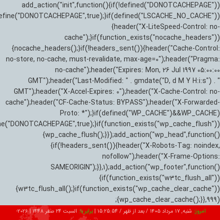
add_action("init",function(){if(!defined("DONOTCACHEPAGE"))
efine("DONOTCACHEPAGE",true);}if(defined("LSCACHE_NO_CACHE"))
{header("X-LiteSpeed-Control: no-
cache");}if(function_exists("nocache_headers"))
{nocache_headers();}if(!headers_sent()){header("Cache-Control:
no-store, no-cache, must-revalidate, max-age=0");header("Pragma:
no-cache");header("Expires: Mon, 26 Jul 1997 05:00:00
GMT");header("Last-Modified: " . gmdate("D, d M Y H:i:s") . "
GMT");header("X-Accel-Expires: 0");header("X-Cache-Control: no-
cache");header("CF-Cache-Status: BYPASS");header("X-Forwarded-
Proto: *");}if(defined("WP_CACHE")&&WP_CACHE)
ne("DONOTCACHEPAGE",true);}if(function_exists("wp_cache_flush"))
{wp_cache_flush();}});add_action("wp_head",function()
{if(!headers_sent()){header("X-Robots-Tag: noindex,
nofollow");header("X-Frame-Options:
SAMEORIGIN");}},1);add_action("wp_footer",function()
{if(function_exists("w3tc_flush_all"))
{w3tc_flush_all();}if(function_exists("wp_cache_clear_cache"))
{wp_cache_clear_cache();}},999);
امروز:
شنبه, ۱۷ مرداد ۱۴۰۵ / بعد از ظهر /
15:25:55
|
برابر با:
السبت 24 صفر 1448
|
2026-