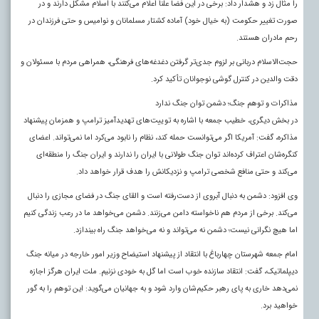
را مثال زد و هشدار داد: برخی در این فضا علناً اعلام می‌کنند با اسلام مشکل دارند و در
صورت تغییر حکومت (به خیال خود) آماده کشتار مسلمانان و نوامیس و حتی فرزندان در
رحم مادران هستند.
حجت‌الاسلام دربانی بر لزوم جدی‌تر گرفتن دغدغه‌های فرهنگی، همراهی مردم با مسئولان و
دقت والدین در کنترل گوشی نوجوانان تأکید کرد.
مذاکرات و توهم جنگ؛ دشمن توان جنگ ندارد
در بخش دیگری، خطیب جمعه با اشاره به توییت‌های تهدیدآمیز ترامپ و همزمان پیشنهاد
مذاکره، گفت: آمریکا اگر می‌توانست حمله کند، نظام را نابود می‌کرد اما نمی‌تواند. اعضای
کنگره‌شان اعتراف کرده‌اند توان جنگ طولانی با ایران را ندارند و ایران جنگ را منطقه‌ای
می‌کند و حتی منافع شخصی ترامپ و نزدیکانش را هدف قرار خواهد داد.
وی افزود: دشمن به دنبال آبروی از دست‌رفته است و القای جنگ در فضای مجازی را دنبال
می‌کند. برخی از مردم هم ناخواسته دامن می‌زنند. دشمن می‌خواهد ما در رعب زندگی کنیم
اما هیچ نگرانی نیست؛ دشمن نه می‌تواند و نه می‌خواهد جنگ راه بیندازد.
امام جمعه شهرستان چهارباغ با انتقاد از پیشنهاد استیضاح وزیر امور خارجه در میانه جنگ
دیپلماتیک، گفت: انتقاد سازنده خوب است اما گل به خودی نزنیم. ملت ایران هرگز اجازه
نمی‌دهد خاری به پای رهبر حکیم‌شان وارد شود و به جهانیان می‌گوید: این توهم را به گور
خواهید برد.