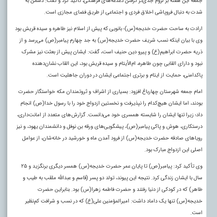
جمعه این هفته بر لزوم جدی‌تر گرفتن دغدغه‌های فرهنگی، تاکید کرد و گفت: دشمن به
شدت به دنبال فروپاشی اخلاق فردی و اجتماعی از طریق فضای مجازی است.
ارادت به ساحت حضرت خدیجه(س)؛ بانویی که پیش از اسلام نیز طاهره و سیده قریش بود
وی با بیان اینکه نسب شریف حضرت خدیجه(س) به جد چهارم پیامبر(ص) می‌رسد و از
ذریه حضرت ابراهیم(ع) و پیرو دین حنیف است، گفت: ایشان پیش از بعثت نیز مشرک
نبود و دارای القابی چون طاهره، ام‌الأیتام و سیده قریش بود، این القاب نشان‌دهنده
پاکدامنی، حمایت از ایتام و برتری اجتماعی ایشان در دوران جاهلیت است.
امام جمعه شهرستان چهارباغ افزود: بسیاری از اشراف و ثروتمندان مکه خواستگار حضرت
بودند، اما ایشان هیچ‌کدام را نپذیرفت و نخستین ازدواج خود را با رسول خدا(ص) انجام
داد؛ زیرا تنها ایشان را شایسته همسری خود می‌دانست. گزارش‌های متعدد از امانت‌داری،
درستکاری، هوش و پاکی پیامبر(ص)، پیشگویی‌های ورقه بن نوفل و دانشمندان یهود، و نیز
رویاهای صادقه حضرت خدیجه(س) از فرود آمدن ماه و خورشید در خانه‌شان، از عوامل
اصلی این ازدواج مبارک بود.
وی تأکید کرد: پیامبر(ص) تا پایان عمر حضرت خدیجه(س) همسر دیگری برنگزید و ۲۵
سال با ایشان زندگی کرد. نتیجه این پیوند، تولد دو پسر (قاسم و عبدالله ملقب به طیب و
طاهر) که در کودکی از دنیا رفتند و حضرت فاطمه زهرا(س) بود. بنابراین حضرت
خدیجه(س) تنها یک داماد داشت: امیرالمؤمنین علی(ع) که در نسب و شرافت کم‌نظیر
است.