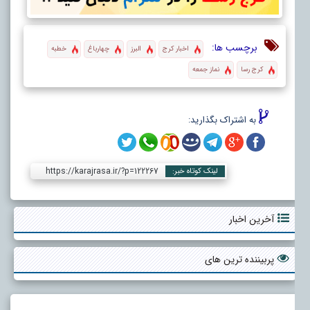
برچسب ها:
اخبار کرج
البرز
چهارباغ
خطبه
کرج رسا
نماز جمعه
به اشتراک بگذارید:
https://karajrasa.ir/?p=122267
لینک کوتاه خبر:
آخرین اخبار
پربیننده ترین های