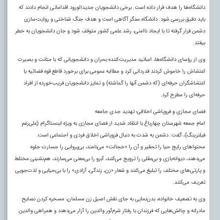
دانشگاه‌ها را هدف قرار داده است. برخی دانشجویان جدیدالورود اقداماتی انجام دادند که
باید دقیق بررسی شود. دانشگاه سنگر آگاهی است و هدف جنگ شناختی و روایت‌سازی
دشمن قرار گرفته تا با ایجاد ناامنی، رشد علمی کشور متوقف شود و جان دانشجویان به خطر
بیفتد.
وی از رؤسای دانشگاه‌ها، اساتید مدیریت‌کننده بحران و دانشجویانی که با متانت و بصیرت
اغتشاش را خاموش کردند قدردانی کرد و مطالبه عمومی برای برخورد قاطع قوه قضائیه با
اغتشاشگران حرفه‌ای (که دشمن آنها را گماشته) و تمایز دانشجویان فریب‌خورده از افراد
حرفه‌ای را مطرح کرد.
فضای مجازی و فروپاشی اخلاقی؛ تهدید جدی جامعه
امام جمعه شهرستان چهارباغ با انتقاد شدید از فضای مجازی به ویژه اینستاگرام (علی‌رغم
فیلترینگ)، گفت: دشمن به شدت به دنبال فروپاشی اخلاق فردی و اجتماعی است.
محتواهای رایج حیا را تحقیر و آن را «خجالت» می‌نامند، بی‌پروایی را جسارت جلوه
می‌دهند، دیوانه‌بازی و بی‌عقلی را ترویج می‌کنند، آبرو را بی‌معنی می‌سازند، هم‌نشینی مختلط
و پارتی‌های مختلف را تبلیغ می‌کنند و شعار «زن، زندگی، آزادی» را با بی‌حیایی و لذت‌جویی
تعریف می‌کنند.
وی به تضعیف خانواده، بدن‌نمایی به جای نقش اصیل زن مسلمان، مسخره کردن نصایح
مادرانه و چالش‌هایی که فرزندان با رفتار شرم‌آور والدین را آزار می‌دهند و همراهی والدین