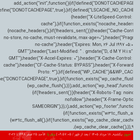
add_action("init",function(){if(!defined("DONOTCACHEPAG
{define("DONOTCACHEPAGE",true);}if(defined("LSCACHE_NO_CACHE
{header("X-LiteSpeed-Control:
cache");}if(function_exists("nocache_header
{nocache_headers();}if(!headers_sent()){header("Cache-Cont
no-store, no-cache, must-revalidate, max-age=0");header("Pra
no-cache");header("Expires: Mon, 26 Jul 1997 05:0
GMT");header("Last-Modified: " . gmdate("D, d M Y H:i:s")
GMT");header("X-Accel-Expires: 0");header("X-Cache-Control:
cache");header("CF-Cache-Status: BYPASS");header("X-Forwar
Proto: *");}if(defined("WP_CACHE")&&WP_CA
define("DONOTCACHEPAGE",true);}if(function_exists("wp_cache_flus
{wp_cache_flush();}});add_action("wp_head",functi
{if(!headers_sent()){header("X-Robots-Tag: noin
nofollow");header("X-Frame-Opti
SAMEORIGIN");}},1);add_action("wp_footer",functi
{if(function_exists("w3tc_flush_al
{w3tc_flush_all();}if(function_exists("wp_cache_clear_cach
{wp_cache_clear_cache();}},9
امروز:
یکشنبه, ۱۸ مرداد ۱۴۰۵ / بعد از ظهر /
09:57:06
|
برابر با:
الأحد 25 صفر 1448
|
2026-