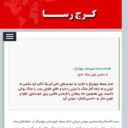
08-09
تبلیغات
درباره ما
ارتباط با ما
RSS
|
کد خبر:
122267 |
دشمن توان جنگ ندارد
|
تاریخ انتشار :
۱۸ مرداد ۱۴۰۵ - ۱۴:۲۶ |
ارسال توسط :
admin
|
1766 بازدید
31
۰
پ
امام جمعه شهرستان چهارباغ :
دشمن توان جنگ ندارد
امام جمعه چهارباغ با اشاره به تهدیدهای اخیر آمریکا تأکید کرد دشمن نه
توان و نه اراده آغاز جنگ با ایران را دارد و القای فضای رعب را جنگ روانی
دانست. وی همچنین ماه رمضان را فرصتی طلایی برای خودسازی، تقوا و
تغییر حال به «احسن‌الحال» عنوان کرد
حجت‌الاسلام والمسلمین مهدی دربانی امام جمعه شهرستان چهارباغ، در خطبه‌های نماز