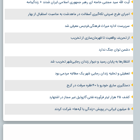
آیت الله سید مجتبی خامنه ای رهبر جمهوری اسلامی ایران شدند + زندگینامه
اجرای طرح ضربتی لکه‌گیری آسفالت در ماهدشت به مناسبت استقبال از بهار
سرپرست اداره میراث فرهنگی فردیس معرفی شد
از تحریف واقعیت تا قهرمان‌سازی از تخریب
دشمن توان جنگ ندارد
انتظارها به پایان رسید و دیوار زندان رجایی‌شهر تخریب شد
تعطیلی و تخلیه زندان رجایی شهر یک مطالبه مردمی بود
دستگیری سارق خودرو با ۴۰ فقره سرقت در کرج
کشف ۲۵ هزار لیتر فرآورده نفتی گازوئیل غیر مجاز در اشتهارد
۵ میلیون ایرانی در پویش «زندگی با آیه‌ها» شرکت کردند