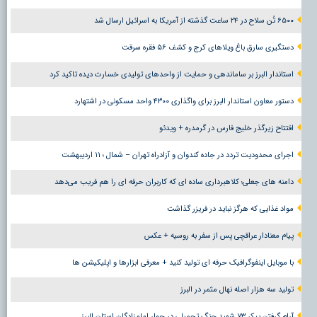
۶۵۰۰ تُن سلاح در ۲۴ ساعت گذشته از آمریکا به اسرائیل ارسال شد
دستگیری سارق باغ ویلاهای کرج و کشف ۵۶ فقره سرقت
استاندار البرز بر ساماندهی و حمایت از واحدهای تولیدی خسارت دیده تاکید کرد
دستور معاون استاندار البرز برای واگذاری ۴۳۰۰ واحد مسکونی در اشتهارد
افتتاح زیرگذر خلیج فارس در گرمدره + ویدئو
اجرای محدودیت تردد در جاده کندوان و آزادراه تهران – شمال ؛ ١١ اردیبهشت
دامنه های جعلی؛ کلاهبرداری ساده ای که کاربران حرفه ای را هم فریب می‌دهد
مواد غذایی که هرگز نباید در فریزر گذاشت
پیام معنادار عراقچی پس از سفر به روسیه + عکس
با موبایل اینفوگرافیک حرفه ای تولید کنید + معرفی ابزارها و اپلیکیشن ها
تولید سه هزار اصله نهال مثمر در البرز
آرام گرفتن پیکر ۷۳ شهید جنگ تحمیلی در جوار امامزادگان استان البرز