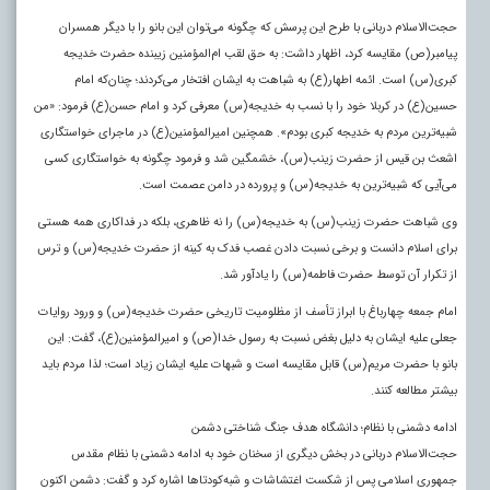
حجت‌الاسلام دربانی با طرح این پرسش که چگونه می‌توان این بانو را با دیگر همسران
پیامبر(ص) مقایسه کرد، اظهار داشت: به حق لقب ام‌المؤمنین زیبنده حضرت خدیجه
کبری(س) است. ائمه اطهار(ع) به شباهت به ایشان افتخار می‌کردند؛ چنان‌که امام
حسین(ع) در کربلا خود را با نسب به خدیجه(س) معرفی کرد و امام حسن(ع) فرمود: «من
شبیه‌ترین مردم به خدیجه کبری بودم». همچنین امیرالمؤمنین(ع) در ماجرای خواستگاری
اشعث بن قیس از حضرت زینب(س)، خشمگین شد و فرمود چگونه به خواستگاری کسی
می‌آیی که شبیه‌ترین به خدیجه(س) و پرورده در دامن عصمت است.
وی شباهت حضرت زینب(س) به خدیجه(س) را نه ظاهری، بلکه در فداکاری همه هستی
برای اسلام دانست و برخی نسبت دادن غصب فدک به کینه از حضرت خدیجه(س) و ترس
از تکرار آن توسط حضرت فاطمه(س) را یادآور شد.
امام جمعه چهارباغ با ابراز تأسف از مظلومیت تاریخی حضرت خدیجه(س) و ورود روایات
جعلی علیه ایشان به دلیل بغض نسبت به رسول خدا(ص) و امیرالمؤمنین(ع)، گفت: این
بانو با حضرت مریم(س) قابل مقایسه است و شبهات علیه ایشان زیاد است؛ لذا مردم باید
بیشتر مطالعه کنند.
ادامه دشمنی با نظام؛ دانشگاه هدف جنگ شناختی دشمن
حجت‌الاسلام دربانی در بخش دیگری از سخنان خود به ادامه دشمنی با نظام مقدس
جمهوری اسلامی پس از شکست اغتشاشات و شبه‌کودتاها اشاره کرد و گفت: دشمن اکنون