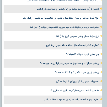
کشف کارگاه غیرمجاز تولید لوازم آرایشی و بهداشتی در فردیس
الزام ثبت کد فنی و بیمه استادکاران کشور در شناسنامه ساختمان از اول مهر
حکم قصاص عامل شهادت مامور نیروی انتظامی در چهارباغ اجرا شد
نرخ کرایه حمل و نقل عمومی کرج ابلاغ شد
تصاویر کمتر دیده شده از لحظه حمله به پل بی ۱ کرج
چرا رهبر شهید به پناهگاه نرفت؟
ویدئو؛ مجازات و مصادیق جاسوسی در قوانین ما چیست؟
ویدئو؛ ایران حزب الله را تنها گذاشته است؟
دستورات مهم پزشکیان برای شرایط جنگی
۱۰ هزار انشعاب غیرمجاز آب در البرز شناسایی شد
نظارت بدون اغماض استاندارد بر مصنوعات طلا در البرز