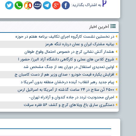
به اشتراک بگذارید:
آخرین اخبار
در نخستین نشست کارگروه اجرای تکالیف برنامه هفتم در حوزه
بیانیه مشترک ایران و عمان درباره تنگه هرمز
هشدار آتش نشانی کرج در خصوص احتمال وقوع طوفان
شروع کلاس های عملی و کارگاهی دانشگاه آزاد البرز/ حضور ا
اولین تمدیدی استقلال در دوران بعد از جنگ مشخص شد
افزایش یکباره قیمت خودرو ؛ صدای وزیر هم از دست کاسبان ج
پیام جدید رهبر انقلاب؛ آینده درخشان منطقه بدون آمریکا د
۶۵۰۰ تُن سلاح در ۲۴ ساعت گذشته از آمریکا به اسرائیل ارس
اجرای محدودیت تردد در جاده کندوان و آزادراه تهران ̵
دستگیری سارق باغ ویلاهای کرج و کشف ۵۶ فقره سرقت