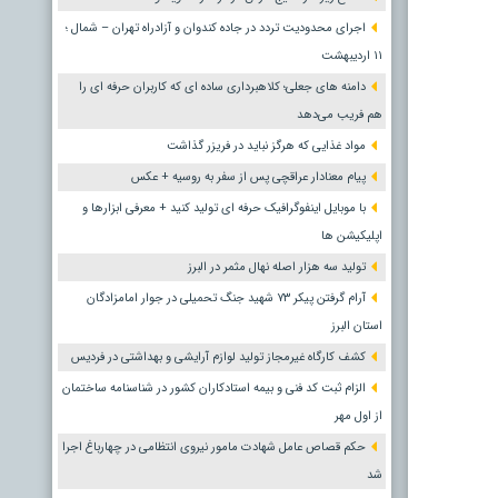
اجرای محدودیت تردد در جاده کندوان و آزادراه تهران – شمال ؛
١١ اردیبهشت
دامنه های جعلی؛ کلاهبرداری ساده ای که کاربران حرفه ای را
هم فریب می‌دهد
مواد غذایی که هرگز نباید در فریزر گذاشت
پیام معنادار عراقچی پس از سفر به روسیه + عکس
با موبایل اینفوگرافیک حرفه ای تولید کنید + معرفی ابزارها و
اپلیکیشن ها
تولید سه هزار اصله نهال مثمر در البرز
آرام گرفتن پیکر ۷۳ شهید جنگ تحمیلی در جوار امامزادگان
استان البرز
کشف کارگاه غیرمجاز تولید لوازم آرایشی و بهداشتی در فردیس
الزام ثبت کد فنی و بیمه استادکاران کشور در شناسنامه ساختمان
از اول مهر
حکم قصاص عامل شهادت مامور نیروی انتظامی در چهارباغ اجرا
شد