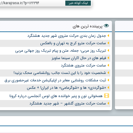
://karajrasa.ir/?p=122294
لینک کوتاه خبر:
پربیننده ترین های
جدول زمان بندی حرکت متروی شهر جدید هشتگرد
ساعت حرکت مترو کرج به تهران و بالعکس
تبریک روز مربی؛ جمله، متن و پیام تبریک روز جهانی مربی
فیلم های در حال اکران سینما ساویز
ساعت حرکت متروی هشتگرد
شخصیت خود را با این تست جالب روانشناسی محک بزنید!
ثبت مشکلات روشنایی معابر در اپلیکیشن خدمات غیرحضوری برق
«شوگرددی» ها و «شوگرمامی» ها در ایران! + عکس
همخوانی نون و پنیر خواننده های لوس آنجلسی درباره کرونا
ساعت حرکت متروی گلشهر – شهر جدید هشتگرد