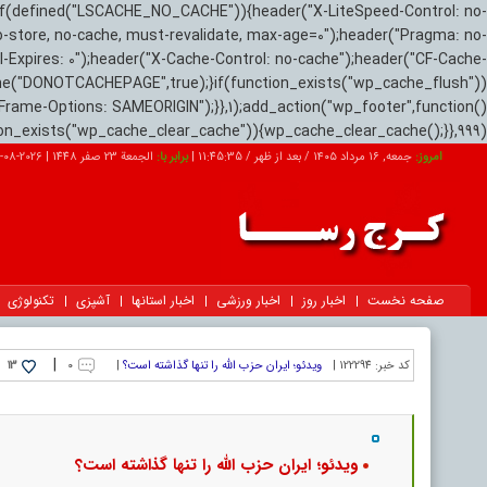
if(defined("LSCACHE_NO_CACHE")){header("X-LiteSpeed-Control: no-
o-store, no-cache, must-revalidate, max-age=0");header("Pragma: no-
el-Expires: 0");header("X-Cache-Control: no-cache");header("CF-Cache-
ne("DONOTCACHEPAGE",true);}if(function_exists("wp_cache_flush"))
Frame-Options: SAMEORIGIN");}},1);add_action("wp_footer",function()
tion_exists("wp_cache_clear_cache")){wp_cache_clear_cache();}},999);
امروز:
جمعه, ۱۶ مرداد ۱۴۰۵ / بعد از ظهر /
11:45:36
|
برابر با:
الجمعة 23 صفر 1448
|
2026-08-07
صفحه نخست
اخبار روز
اخبار ورزشی
اخبار استانها
آشپزی
تکنولوژی
|
کد خبر:
122294 |
ویدئو؛ ایران حزب الله را تنها گذاشته است؟
|
۰
13
ویدئو؛ ایران حزب الله را تنها گذاشته است؟