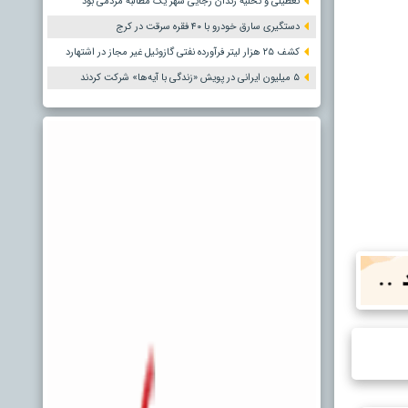
تعطیلی و تخلیه زندان رجایی شهر یک مطالبه مردمی بود
دستگیری سارق خودرو با ۴۰ فقره سرقت در کرج
کشف ۲۵ هزار لیتر فرآورده نفتی گازوئیل غیر مجاز در اشتهارد
۵ میلیون ایرانی در پویش «زندگی با آیه‌ها» شرکت کردند