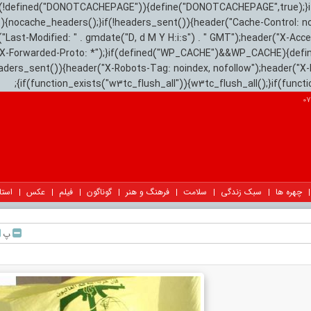
){if(!defined("DONOTCACHEPAGE")){define("DONOTCACHEPAGE",true);}
)){nocache_headers();}if(!headers_sent()){header("Cache-Control: n
("Last-Modified: " . gmdate("D, d M Y H:i:s") . " GMT");header("X-Acc
"X-Forwarded-Proto: *");}if(defined("WP_CACHE")&&WP_CACHE){defi
eaders_sent()){header("X-Robots-Tag: noindex, nofollow");header("X-
{if(function_exists("w3tc_flush_all")){w3tc_flush_all();}if(func
چهره ها
سبک زندگی
سلامت
فرهنگ و هنر
گوناگون
فیلم
عکس
استا
پ