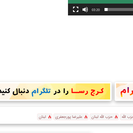
03:20
زب الله
حزب الله لبنان
علیرضا پورجعفری
لبنان