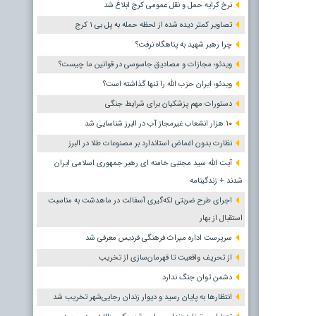
نرخ کرایه حمل و نقل عمومی کرج ابلاغ شد
تصاویر کمتر دیده شده از لحظه حمله به پل بی ۱ کرج
چرا رهبر شهید به پناهگاه نرفت؟
ویدئو؛ مجازات و مصادیق جاسوسی در قوانین ما چیست؟
ویدئو؛ ایران حزب الله را تنها گذاشته است؟
دستورات مهم پزشکیان برای شرایط جنگی
۱۰ هزار انشعاب غیرمجاز آب در البرز شناسایی شد
نظارت بدون اغماض استاندارد بر مصنوعات طلا در البرز
آیت الله سید مجتبی خامنه ای رهبر جمهوری اسلامی ایران
شدند + زندگینامه
اجرای طرح ضربتی لکه‌گیری آسفالت در ماهدشت به مناسبت
استقبال از بهار
سرپرست اداره میراث فرهنگی فردیس معرفی شد
از تحریف واقعیت تا قهرمان‌سازی از تخریب
دشمن توان جنگ ندارد
انتظارها به پایان رسید و دیوار زندان رجایی‌شهر تخریب شد