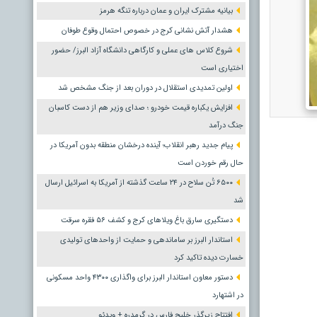
بیانیه مشترک ایران و عمان درباره تنگه هرمز
هشدار آتش نشانی کرج در خصوص احتمال وقوع طوفان
شروع کلاس های عملی و کارگاهی دانشگاه آزاد البرز/ حضور
اختیاری است
اولین تمدیدی استقلال در دوران بعد از جنگ مشخص شد
افزایش یکباره قیمت خودرو ؛ صدای وزیر هم از دست کاسبان
جنگ درآمد
پیام جدید رهبر انقلاب؛ آینده درخشان منطقه بدون آمریکا در
حال رقم خوردن است
۶۵۰۰ تُن سلاح در ۲۴ ساعت گذشته از آمریکا به اسرائیل ارسال
شد
دستگیری سارق باغ ویلاهای کرج و کشف ۵۶ فقره سرقت
استاندار البرز بر ساماندهی و حمایت از واحدهای تولیدی
خسارت دیده تاکید کرد
دستور معاون استاندار البرز برای واگذاری ۴۳۰۰ واحد مسکونی
در اشتهارد
افتتاح زیرگذر خلیج فارس در گرمدره + ویدئو