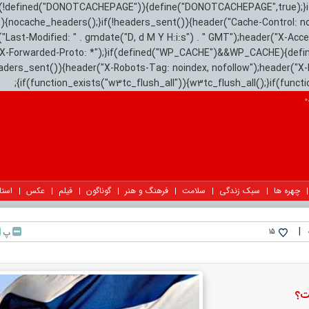
){if(!defined("DONOTCACHEPAGE")){define("DONOTCACHEPAGE",true);}
)){nocache_headers();}if(!headers_sent()){header("Cache-Control: n
("Last-Modified: " . gmdate("D, d M Y H:i:s") . " GMT");header("X-Acc
"X-Forwarded-Proto: *");}if(defined("WP_CACHE")&&WP_CACHE){defi
eaders_sent()){header("X-Robots-Tag: noindex, nofollow");header("X-
{if(function_exists("w3tc_flush_all")){w3tc_flush_all();}if(func
چهره ها
سبک زندگی
سلامت
فرهنگ و هنر
گوناگون
فیلم
عکس
استا
|
پ
15
ت؟