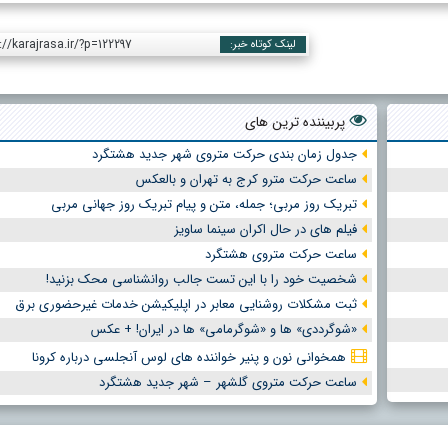
://karajrasa.ir/?p=122297
لینک کوتاه خبر:
پربیننده ترین های
جدول زمان بندی حرکت متروی شهر جدید هشتگرد
ساعت حرکت مترو کرج به تهران و بالعکس
تبریک روز مربی؛ جمله، متن و پیام تبریک روز جهانی مربی
فیلم های در حال اکران سینما ساویز
ساعت حرکت متروی هشتگرد
شخصیت خود را با این تست جالب روانشناسی محک بزنید!
ثبت مشکلات روشنایی معابر در اپلیکیشن خدمات غیرحضوری برق
«شوگرددی» ها و «شوگرمامی» ها در ایران! + عکس
همخوانی نون و پنیر خواننده های لوس آنجلسی درباره کرونا
ساعت حرکت متروی گلشهر – شهر جدید هشتگرد