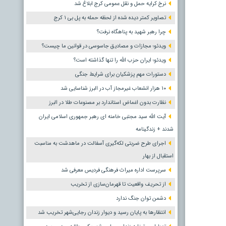
نرخ کرایه حمل و نقل عمومی کرج ابلاغ شد
تصاویر کمتر دیده شده از لحظه حمله به پل بی ۱ کرج
چرا رهبر شهید به پناهگاه نرفت؟
ویدئو؛ مجازات و مصادیق جاسوسی در قوانین ما چیست؟
ویدئو؛ ایران حزب الله را تنها گذاشته است؟
دستورات مهم پزشکیان برای شرایط جنگی
۱۰ هزار انشعاب غیرمجاز آب در البرز شناسایی شد
نظارت بدون اغماض استاندارد بر مصنوعات طلا در البرز
آیت الله سید مجتبی خامنه ای رهبر جمهوری اسلامی ایران
شدند + زندگینامه
اجرای طرح ضربتی لکه‌گیری آسفالت در ماهدشت به مناسبت
استقبال از بهار
سرپرست اداره میراث فرهنگی فردیس معرفی شد
از تحریف واقعیت تا قهرمان‌سازی از تخریب
دشمن توان جنگ ندارد
انتظارها به پایان رسید و دیوار زندان رجایی‌شهر تخریب شد