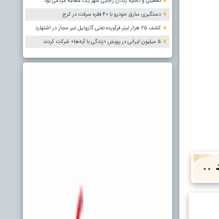
تعطیلی و تخلیه زندان رجایی شهر یک مطالبه مردمی بود
دستگیری سارق خودرو با ۴۰ فقره سرقت در کرج
کشف ۲۵ هزار لیتر فرآورده نفتی گازوئیل غیر مجاز در اشتهارد
۵ میلیون ایرانی در پویش «زندگی با آیه‌ها» شرکت کردند