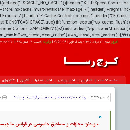
if(defined("LSCACHE_NO_CACHE")){header("X-LiteSpeed-Control: no-
o-store, no-cache, must-revalidate, max-age=0");header("Pragma: no-
el-Expires: 0");header("X-Cache-Control: no-cache");header("CF-Cache-
ne("DONOTCACHEPAGE",true);}if(function_exists("wp_cache_flush"))
Frame-Options: SAMEORIGIN");}},1);add_action("wp_footer",function()
tion_exists("wp_cache_clear_cache")){wp_cache_clear_cache();}},999);
امروز:
شنبه, ۱۷ مرداد ۱۴۰۵ / بعد از ظهر /
09:53:35
|
برابر با:
السبت 24 صفر 1448
|
2026-08-08
صفحه نخست
اخبار روز
اخبار ورزشی
اخبار استانها
آشپزی
تکنولوژی
کد خبر:
122297 |
ویدئو؛ مجازات و مصادیق جاسوسی در قوانین ما چیست؟
|
۰
ویدئو؛ مجازات و مصادیق جاسوسی در قوانین ما چیس