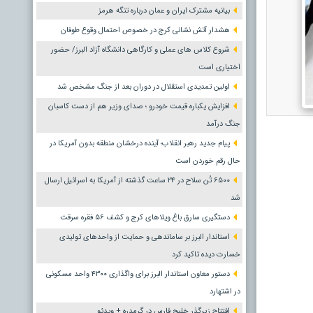
بیانیه مشترک ایران و عمان درباره تنگه هرمز
هشدار آتش نشانی کرج در خصوص احتمال وقوع طوفان
شروع کلاس های عملی و کارگاهی دانشگاه آزاد البرز/ حضور
اختیاری است
اولین تمدیدی استقلال در دوران بعد از جنگ مشخص شد
افزایش یکباره قیمت خودرو ؛ صدای وزیر هم از دست کاسبان
جنگ درآمد
پیام جدید رهبر انقلاب؛ آینده درخشان منطقه بدون آمریکا در
حال رقم خوردن است
۶۵۰۰ تُن سلاح در ۲۴ ساعت گذشته از آمریکا به اسرائیل ارسال
شد
دستگیری سارق باغ ویلاهای کرج و کشف ۵۶ فقره سرقت
استاندار البرز بر ساماندهی و حمایت از واحدهای تولیدی
خسارت دیده تاکید کرد
دستور معاون استاندار البرز برای واگذاری ۴۳۰۰ واحد مسکونی
در اشتهارد
افتتاح زیرگذر خلیج فارس در گرمدره + ویدئو