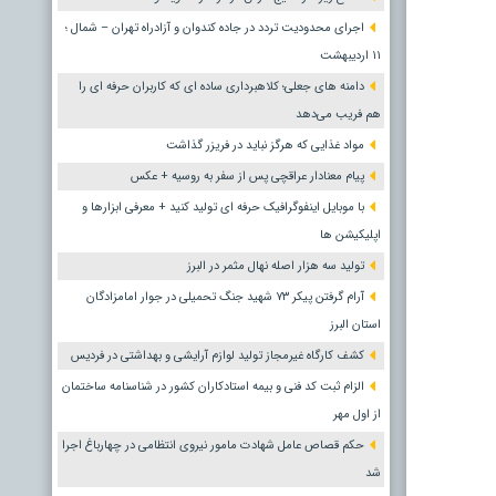
اجرای محدودیت تردد در جاده کندوان و آزادراه تهران – شمال ؛
١١ اردیبهشت
دامنه های جعلی؛ کلاهبرداری ساده ای که کاربران حرفه ای را
هم فریب می‌دهد
مواد غذایی که هرگز نباید در فریزر گذاشت
پیام معنادار عراقچی پس از سفر به روسیه + عکس
با موبایل اینفوگرافیک حرفه ای تولید کنید + معرفی ابزارها و
اپلیکیشن ها
تولید سه هزار اصله نهال مثمر در البرز
آرام گرفتن پیکر ۷۳ شهید جنگ تحمیلی در جوار امامزادگان
استان البرز
کشف کارگاه غیرمجاز تولید لوازم آرایشی و بهداشتی در فردیس
الزام ثبت کد فنی و بیمه استادکاران کشور در شناسنامه ساختمان
از اول مهر
حکم قصاص عامل شهادت مامور نیروی انتظامی در چهارباغ اجرا
شد