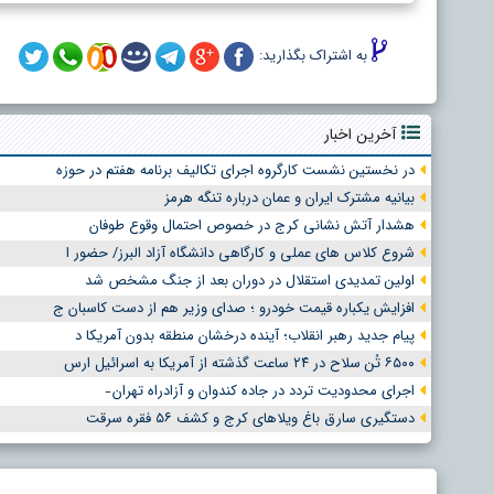
به اشتراک بگذارید:
آخرین اخبار
در نخستین نشست کارگروه اجرای تکالیف برنامه هفتم در حوزه
بیانیه مشترک ایران و عمان درباره تنگه هرمز
هشدار آتش نشانی کرج در خصوص احتمال وقوع طوفان
شروع کلاس های عملی و کارگاهی دانشگاه آزاد البرز/ حضور ا
اولین تمدیدی استقلال در دوران بعد از جنگ مشخص شد
افزایش یکباره قیمت خودرو ؛ صدای وزیر هم از دست کاسبان ج
پیام جدید رهبر انقلاب؛ آینده درخشان منطقه بدون آمریکا د
۶۵۰۰ تُن سلاح در ۲۴ ساعت گذشته از آمریکا به اسرائیل ارس
اجرای محدودیت تردد در جاده کندوان و آزادراه تهران ̵
دستگیری سارق باغ ویلاهای کرج و کشف ۵۶ فقره سرقت