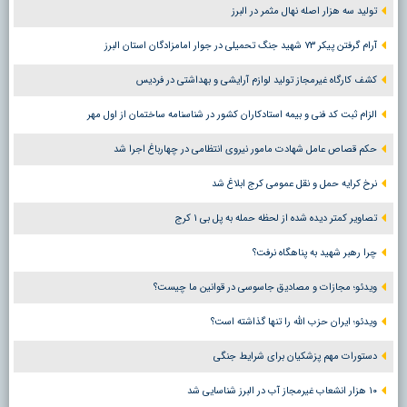
تولید سه هزار اصله نهال مثمر در البرز
آرام گرفتن پیکر ۷۳ شهید جنگ تحمیلی در جوار امامزادگان استان البرز
کشف کارگاه غیرمجاز تولید لوازم آرایشی و بهداشتی در فردیس
الزام ثبت کد فنی و بیمه استادکاران کشور در شناسنامه ساختمان از اول مهر
حکم قصاص عامل شهادت مامور نیروی انتظامی در چهارباغ اجرا شد
نرخ کرایه حمل و نقل عمومی کرج ابلاغ شد
تصاویر کمتر دیده شده از لحظه حمله به پل بی ۱ کرج
چرا رهبر شهید به پناهگاه نرفت؟
ویدئو؛ مجازات و مصادیق جاسوسی در قوانین ما چیست؟
ویدئو؛ ایران حزب الله را تنها گذاشته است؟
دستورات مهم پزشکیان برای شرایط جنگی
۱۰ هزار انشعاب غیرمجاز آب در البرز شناسایی شد