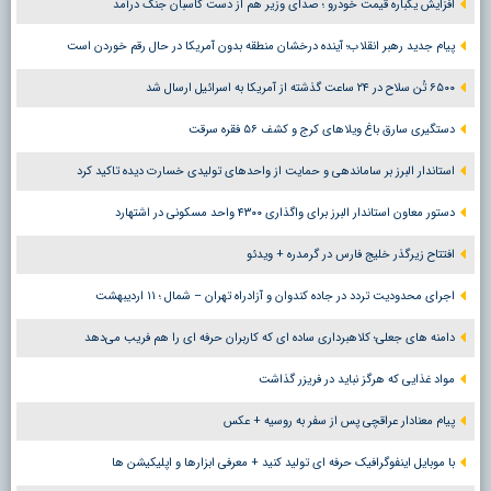
افزایش یکباره قیمت خودرو ؛ صدای وزیر هم از دست کاسبان جنگ درآمد
پیام جدید رهبر انقلاب؛ آینده درخشان منطقه بدون آمریکا در حال رقم خوردن است
۶۵۰۰ تُن سلاح در ۲۴ ساعت گذشته از آمریکا به اسرائیل ارسال شد
دستگیری سارق باغ ویلاهای کرج و کشف ۵۶ فقره سرقت
استاندار البرز بر ساماندهی و حمایت از واحدهای تولیدی خسارت دیده تاکید کرد
دستور معاون استاندار البرز برای واگذاری ۴۳۰۰ واحد مسکونی در اشتهارد
افتتاح زیرگذر خلیج فارس در گرمدره + ویدئو
اجرای محدودیت تردد در جاده کندوان و آزادراه تهران – شمال ؛ ١١ اردیبهشت
دامنه های جعلی؛ کلاهبرداری ساده ای که کاربران حرفه ای را هم فریب می‌دهد
مواد غذایی که هرگز نباید در فریزر گذاشت
پیام معنادار عراقچی پس از سفر به روسیه + عکس
با موبایل اینفوگرافیک حرفه ای تولید کنید + معرفی ابزارها و اپلیکیشن ها