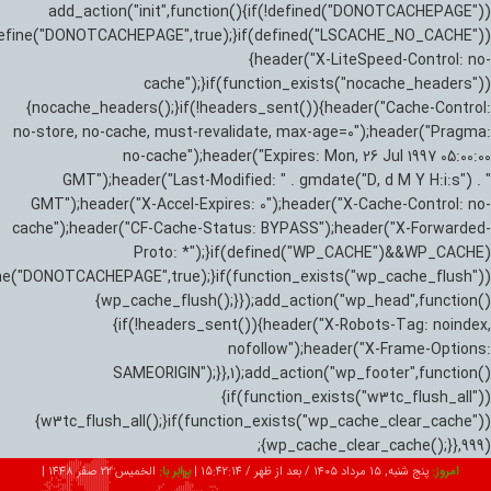
add_action("init",function(){if(!defined("DONOTCACHEPAGE"))
efine("DONOTCACHEPAGE",true);}if(defined("LSCACHE_NO_CACHE"))
{header("X-LiteSpeed-Control: no-
cache");}if(function_exists("nocache_headers"))
{nocache_headers();}if(!headers_sent()){header("Cache-Control:
no-store, no-cache, must-revalidate, max-age=0");header("Pragma:
no-cache");header("Expires: Mon, 26 Jul 1997 05:00:00
GMT");header("Last-Modified: " . gmdate("D, d M Y H:i:s") . "
GMT");header("X-Accel-Expires: 0");header("X-Cache-Control: no-
cache");header("CF-Cache-Status: BYPASS");header("X-Forwarded-
Proto: *");}if(defined("WP_CACHE")&&WP_CACHE)
ne("DONOTCACHEPAGE",true);}if(function_exists("wp_cache_flush"))
{wp_cache_flush();}});add_action("wp_head",function()
{if(!headers_sent()){header("X-Robots-Tag: noindex,
nofollow");header("X-Frame-Options:
SAMEORIGIN");}},1);add_action("wp_footer",function()
{if(function_exists("w3tc_flush_all"))
{w3tc_flush_all();}if(function_exists("wp_cache_clear_cache"))
{wp_cache_clear_cache();}},999);
امروز:
پنج شنبه, ۱۵ مرداد ۱۴۰۵ / بعد از ظهر /
15:42:15
|
برابر با:
الخميس 22 صفر 1448
|