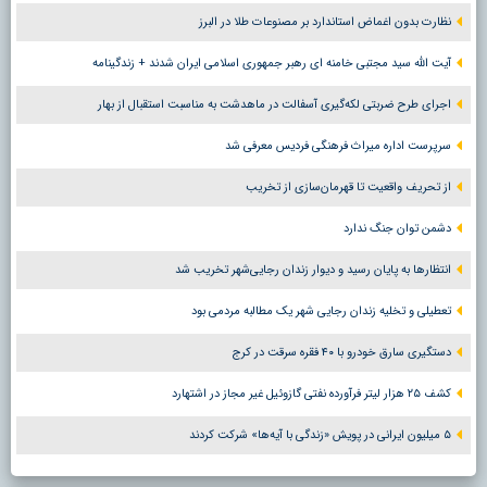
نظارت بدون اغماض استاندارد بر مصنوعات طلا در البرز
آیت الله سید مجتبی خامنه ای رهبر جمهوری اسلامی ایران شدند + زندگینامه
اجرای طرح ضربتی لکه‌گیری آسفالت در ماهدشت به مناسبت استقبال از بهار
سرپرست اداره میراث فرهنگی فردیس معرفی شد
از تحریف واقعیت تا قهرمان‌سازی از تخریب
دشمن توان جنگ ندارد
انتظارها به پایان رسید و دیوار زندان رجایی‌شهر تخریب شد
تعطیلی و تخلیه زندان رجایی شهر یک مطالبه مردمی بود
دستگیری سارق خودرو با ۴۰ فقره سرقت در کرج
کشف ۲۵ هزار لیتر فرآورده نفتی گازوئیل غیر مجاز در اشتهارد
۵ میلیون ایرانی در پویش «زندگی با آیه‌ها» شرکت کردند