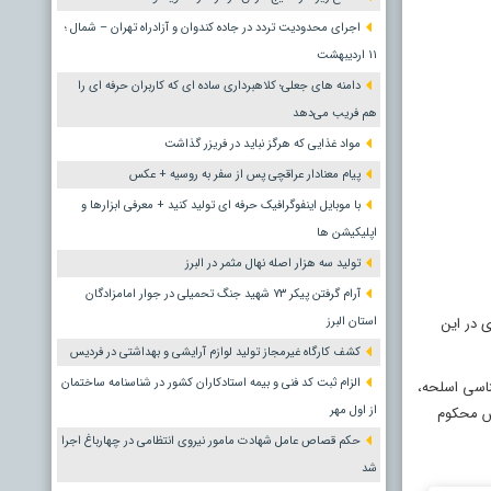
اجرای محدودیت تردد در جاده کندوان و آزادراه تهران – شمال ؛
١١ اردیبهشت
دامنه های جعلی؛ کلاهبرداری ساده ای که کاربران حرفه ای را
هم فریب می‌دهد
مواد غذایی که هرگز نباید در فریزر گذاشت
پیام معنادار عراقچی پس از سفر به روسیه + عکس
با موبایل اینفوگرافیک حرفه ای تولید کنید + معرفی ابزارها و
اپلیکیشن ها
تولید سه هزار اصله نهال مثمر در البرز
آرام گرفتن پیکر ۷۳ شهید جنگ تحمیلی در جوار امامزادگان
ی در این
استان البرز
کشف کارگاه غیرمجاز تولید لوازم آرایشی و بهداشتی در فردیس
الزام ثبت کد فنی و بیمه استادکاران کشور در شناسنامه ساختمان
ناسی اسلحه،
از اول مهر
قاتل به قصاص نفس و متهم دیگر بابت معاونت در قتل عمدی به ۱۰ سال حبس محکوم
حکم قصاص عامل شهادت مامور نیروی انتظامی در چهارباغ اجرا
شد