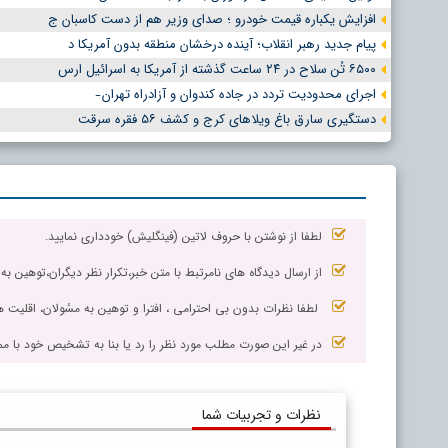
افزایش یکباره قیمت خودرو ؛ صدای وزیر هم از دست کاسبان ج
پیام جدید رهبر انقلاب؛ آینده درخشان منطقه بدون آمریکا د
۶۵۰۰ تُن سلاح در ۲۴ ساعت گذشته از آمریکا به اسرائیل ارس
اجرای محدودیت تردد در جاده کندوان و آزادراه تهران ̵
دستگیری سارق باغ ویلاهای کرج و کشف ۵۶ فقره سرقت
لطفا از نوشتن با حروف لاتین (فینگلیش) خودداری نمایید.
از ارسال دیدگاه های نامرتبط با متن خبر،تکرار نظر دیگران،توهین به
لطفا نظرات بدون بی احترامی ، افترا و توهین به مسٔولان، اقلیت ها
در غیر این صورت مطلب مورد نظر را رد یا بنا به تشخیص خود با مم
نظرات و تجربیات شما