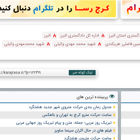
دگستری استان البرز
اداره کل دادگستری البرز
البرز
ین فاضلی هریکندی
شهید محمد مهدی وکیلی
شهید محمدمهدی وکیلی
://karajrasa.ir/?p=122319
لینک کوتاه خبر:
پربیننده ترین های
جدول زمان بندی حرکت متروی شهر جدید هشتگرد
ساعت حرکت مترو کرج به تهران و بالعکس
تبریک روز مربی؛ جمله، متن و پیام تبریک روز جهانی مربی
فیلم های در حال اکران سینما ساویز
ساعت حرکت متروی هشتگرد