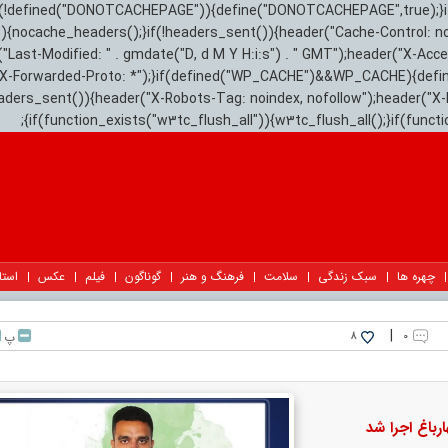
){if(!defined("DONOTCACHEPAGE")){define("DONOTCACHEPAGE",true);}
)){nocache_headers();}if(!headers_sent()){header("Cache-Control: n
("Last-Modified: " . gmdate("D, d M Y H:i:s") . " GMT");header("X-Acc
"X-Forwarded-Proto: *");}if(defined("WP_CACHE")&&WP_CACHE){defi
eaders_sent()){header("X-Robots-Tag: noindex, nofollow");header("X-
{if(function_exists("w3tc_flush_all")){w3tc_flush_all();}if(func
چهره ها
سبک زندگی
سلامت
فرهنگ و هنر
گوناگون
فیلم
عکس
استا
|
۰
پ
8
باغ اجرا شد