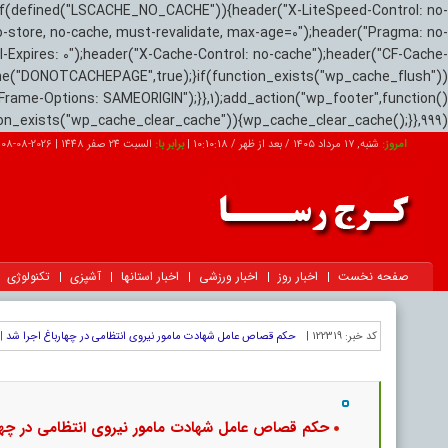
if(defined("LSCACHE_NO_CACHE")){header("X-LiteSpeed-Control: no-
o-store, no-cache, must-revalidate, max-age=0");header("Pragma: no-
el-Expires: 0");header("X-Cache-Control: no-cache");header("CF-Cache-
ne("DONOTCACHEPAGE",true);}if(function_exists("wp_cache_flush"))
Frame-Options: SAMEORIGIN");}},1);add_action("wp_footer",function()
tion_exists("wp_cache_clear_cache")){wp_cache_clear_cache();}},999);
امروز:
شنبه, ۱۷ مرداد ۱۴۰۵ / بعد از ظهر /
10:10:19
|
برابر با:
السبت 24 صفر 1448
|
2026-08-08
صفحه نخست
اخبار روز
اخبار ورزشی
اخبار استانها
آشپزی
تکنولوژی
کد خبر:
122319 |
حکم قصاص عامل شهادت مامور نیروی انتظامی در چهارباغ اجرا شد
|
حکم قصاص عامل شهادت مامور نیروی انتظامی در چهار