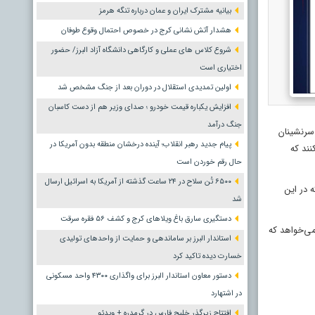
بیانیه مشترک ایران و عمان درباره تنگه هرمز
هشدار آتش نشانی کرج در خصوص احتمال وقوع طوفان
شروع کلاس های عملی و کارگاهی دانشگاه آزاد البرز/ حضور
اختیاری است
اولین تمدیدی استقلال در دوران بعد از جنگ مشخص شد
افزایش یکباره قیمت خودرو ؛ صدای وزیر هم از دست کاسبان
جنگ درآمد
 سرنشینان
پیام جدید رهبر انقلاب؛ آینده درخشان منطقه بدون آمریکا در
ند که
حال رقم خوردن است
۶۵۰۰ تُن سلاح در ۲۴ ساعت گذشته از آمریکا به اسرائیل ارسال
 در این
شد
دستگیری سارق باغ ویلاهای کرج و کشف ۵۶ فقره سرقت
می‌خواهد که
استاندار البرز بر ساماندهی و حمایت از واحدهای تولیدی
خسارت دیده تاکید کرد
دستور معاون استاندار البرز برای واگذاری ۴۳۰۰ واحد مسکونی
در اشتهارد
افتتاح زیرگذر خلیج فارس در گرمدره + ویدئو