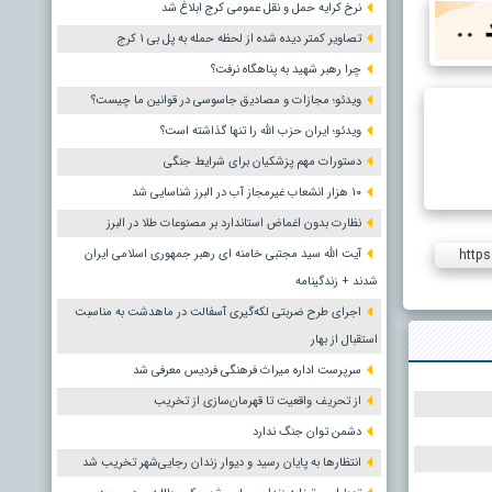
نرخ کرایه حمل و نقل عمومی کرج ابلاغ شد
تصاویر کمتر دیده شده از لحظه حمله به پل بی ۱ کرج
چرا رهبر شهید به پناهگاه نرفت؟
ویدئو؛ مجازات و مصادیق جاسوسی در قوانین ما چیست؟
ویدئو؛ ایران حزب الله را تنها گذاشته است؟
دستورات مهم پزشکیان برای شرایط جنگی
۱۰ هزار انشعاب غیرمجاز آب در البرز شناسایی شد
نظارت بدون اغماض استاندارد بر مصنوعات طلا در البرز
https
آیت الله سید مجتبی خامنه ای رهبر جمهوری اسلامی ایران
شدند + زندگینامه
اجرای طرح ضربتی لکه‌گیری آسفالت در ماهدشت به مناسبت
استقبال از بهار
سرپرست اداره میراث فرهنگی فردیس معرفی شد
از تحریف واقعیت تا قهرمان‌سازی از تخریب
دشمن توان جنگ ندارد
انتظارها به پایان رسید و دیوار زندان رجایی‌شهر تخریب شد