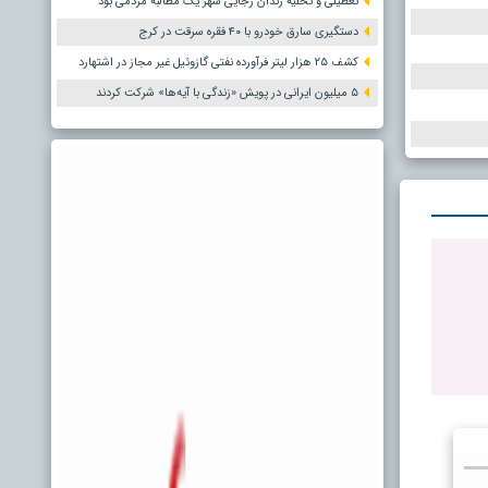
تعطیلی و تخلیه زندان رجایی شهر یک مطالبه مردمی بود
دستگیری سارق خودرو با ۴۰ فقره سرقت در کرج
کشف ۲۵ هزار لیتر فرآورده نفتی گازوئیل غیر مجاز در اشتهارد
۵ میلیون ایرانی در پویش «زندگی با آیه‌ها» شرکت کردند