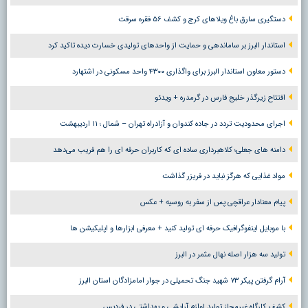
دستگیری سارق باغ ویلاهای کرج و کشف ۵۶ فقره سرقت
استاندار البرز بر ساماندهی و حمایت از واحدهای تولیدی خسارت دیده تاکید کرد
دستور معاون استاندار البرز برای واگذاری ۴۳۰۰ واحد مسکونی در اشتهارد
افتتاح زیرگذر خلیج فارس در گرمدره + ویدئو
اجرای محدودیت تردد در جاده کندوان و آزادراه تهران – شمال ؛ ١١ اردیبهشت
دامنه های جعلی؛ کلاهبرداری ساده ای که کاربران حرفه ای را هم فریب می‌دهد
مواد غذایی که هرگز نباید در فریزر گذاشت
پیام معنادار عراقچی پس از سفر به روسیه + عکس
با موبایل اینفوگرافیک حرفه ای تولید کنید + معرفی ابزارها و اپلیکیشن ها
تولید سه هزار اصله نهال مثمر در البرز
آرام گرفتن پیکر ۷۳ شهید جنگ تحمیلی در جوار امامزادگان استان البرز
کشف کارگاه غیرمجاز تولید لوازم آرایشی و بهداشتی در فردیس