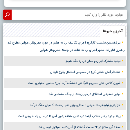
آخرین خبرها
در نخستین نشست کارگروه اجرای تکالیف برنامه هفتم در حوزه حمل‌ونقل هوایی مطرح شد:
راهبری فناورانه، محور اجرای برنامه هفتم در توسعه حمل‌ونقل هوایی
بیانیه مشترک ایران و عمان درباره تنگه هرمز
هشدار آتش نشانی کرج در خصوص احتمال وقوع طوفان
شروع کلاس های عملی و کارگاهی دانشگاه آزاد البرز/ حضور اختیاری است
اولین تمدیدی استقلال در دوران بعد از جنگ مشخص شد
افزایش یکباره قیمت خودرو ؛ صدای وزیر هم از دست کاسبان جنگ درآمد
پیام جدید رهبر انقلاب؛ آینده درخشان منطقه بدون آمریکا در حال رقم خوردن است
۶۵۰۰ تُن سلاح در ۲۴ ساعت گذشته از آمریکا به اسرائیل ارسال شد