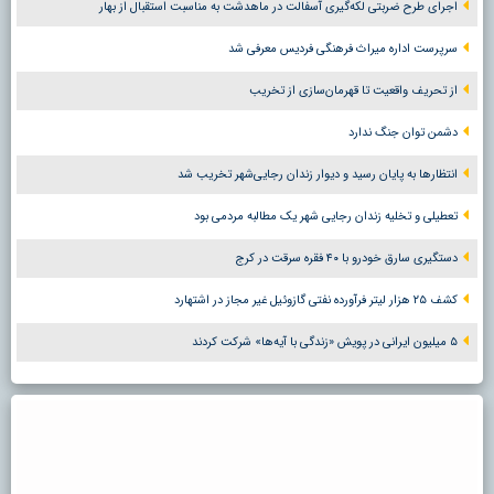
اجرای طرح ضربتی لکه‌گیری آسفالت در ماهدشت به مناسبت استقبال از بهار
سرپرست اداره میراث فرهنگی فردیس معرفی شد
از تحریف واقعیت تا قهرمان‌سازی از تخریب
دشمن توان جنگ ندارد
انتظارها به پایان رسید و دیوار زندان رجایی‌شهر تخریب شد
تعطیلی و تخلیه زندان رجایی شهر یک مطالبه مردمی بود
دستگیری سارق خودرو با ۴۰ فقره سرقت در کرج
کشف ۲۵ هزار لیتر فرآورده نفتی گازوئیل غیر مجاز در اشتهارد
۵ میلیون ایرانی در پویش «زندگی با آیه‌ها» شرکت کردند