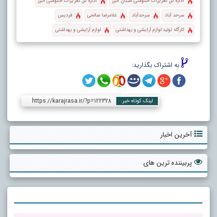
اداره کل تعزیرات حکومتی استان البرز
اداره کل تعزیرات حکومتی البرز
سرحد آباد
سرحدآباد
غلامرضا صالحی
فردیس
کارگاه تولید لوازم آرایشی و بهداشتی
لوازم آرایشی و بهداشتی
به اشتراک بگذارید:
https://karajrasa.ir/?p=122328
لینک کوتاه خبر:
آخرین اخبار
پربیننده ترین های