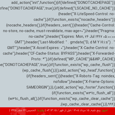
add_action("init",function(){if(!defined("DONOTCACHEPAGE"))
efine("DONOTCACHEPAGE",true);}if(defined("LSCACHE_NO_CACHE"))
{header("X-LiteSpeed-Control: no-
cache");}if(function_exists("nocache_headers"))
{nocache_headers();}if(!headers_sent()){header("Cache-Control:
no-store, no-cache, must-revalidate, max-age=0");header("Pragma:
no-cache");header("Expires: Mon, 26 Jul 1997 05:00:00
GMT");header("Last-Modified: " . gmdate("D, d M Y H:i:s") . "
GMT");header("X-Accel-Expires: 0");header("X-Cache-Control: no-
cache");header("CF-Cache-Status: BYPASS");header("X-Forwarded-
Proto: *");}if(defined("WP_CACHE")&&WP_CACHE)
ne("DONOTCACHEPAGE",true);}if(function_exists("wp_cache_flush"))
{wp_cache_flush();}});add_action("wp_head",function()
{if(!headers_sent()){header("X-Robots-Tag: noindex,
nofollow");header("X-Frame-Options:
SAMEORIGIN");}},1);add_action("wp_footer",function()
{if(function_exists("w3tc_flush_all"))
{w3tc_flush_all();}if(function_exists("wp_cache_clear_cache"))
{wp_cache_clear_cache();}},999);
امروز:
پنج شنبه, ۱۵ مرداد ۱۴۰۵ / قبل از ظهر /
03:13:16
|
برابر با:
الخميس 22 صفر 1448
|