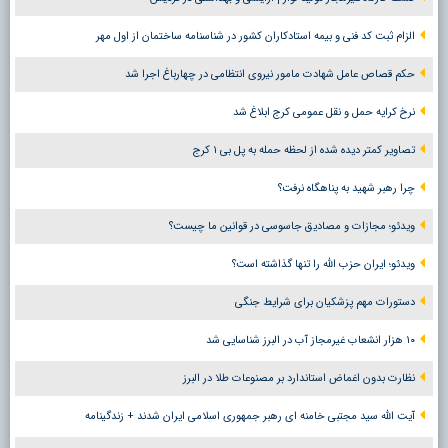
الزام ثبت کد فنی و بیمه استادکاران کشور در شناسنامه ساختمان از اول مهر
حکم قصاص عامل شهادت مامور نیروی انتظامی در چهارباغ اجرا شد
نرخ کرایه حمل و نقل عمومی کرج ابلاغ شد
تصاویر کمتر دیده شده از لحظه حمله به پل بی ۱ کرج
چرا رهبر شهید به پناهگاه نرفت؟
ویدئو؛ مجازات و مصادیق جاسوسی در قوانین ما چیست؟
ویدئو؛ ایران حزب الله را تنها گذاشته است؟
دستورات مهم پزشکیان برای شرایط جنگی
۱۰ هزار انشعاب غیرمجاز آب در البرز شناسایی شد
نظارت بدون اغماض استاندارد بر مصنوعات طلا در البرز
آیت الله سید مجتبی خامنه ای رهبر جمهوری اسلامی ایران شدند + زندگینامه