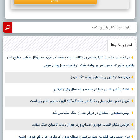
آخرین خبرها
در نخستین نشست کارگروه اجرای تکالیف برنامه هفتم در حوزه حمل‌ونقل هوایی مطرح شد:
راهبری فناورانه، محور اجرای برنامه هفتم در توسعه حمل‌ونقل هوایی
بیانیه مشترک ایران و عمان درباره تنگه هرمز
هشدار آتش نشانی کرج در خصوص احتمال وقوع طوفان
شروع کلاس های عملی و کارگاهی دانشگاه آزاد البرز/ حضور اختیاری است
اولین تمدیدی استقلال در دوران بعد از جنگ مشخص شد
افزایش یکباره قیمت خودرو ؛ صدای وزیر هم از دست کاسبان جنگ درآمد
پیام جدید رهبر انقلاب؛ آینده درخشان منطقه بدون آمریکا در حال رقم خوردن است