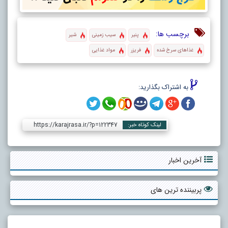
برچسب ها:
پنیر
سیب زمینی
شیر
غذا‌های سرخ شده
فریزر
مواد غذایی
به اشتراک بگذارید:
https://karajrasa.ir/?p=122347
لینک کوتاه خبر:
آخرین اخبار
پربیننده ترین های