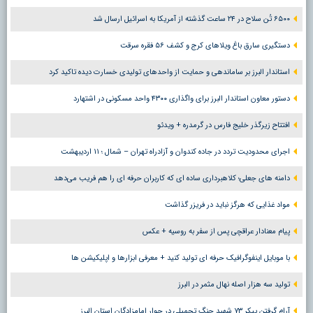
۶۵۰۰ تُن سلاح در ۲۴ ساعت گذشته از آمریکا به اسرائیل ارسال شد
دستگیری سارق باغ ویلاهای کرج و کشف ۵۶ فقره سرقت
استاندار البرز بر ساماندهی و حمایت از واحدهای تولیدی خسارت دیده تاکید کرد
دستور معاون استاندار البرز برای واگذاری ۴۳۰۰ واحد مسکونی در اشتهارد
افتتاح زیرگذر خلیج فارس در گرمدره + ویدئو
اجرای محدودیت تردد در جاده کندوان و آزادراه تهران – شمال ؛ ١١ اردیبهشت
دامنه های جعلی؛ کلاهبرداری ساده ای که کاربران حرفه ای را هم فریب می‌دهد
مواد غذایی که هرگز نباید در فریزر گذاشت
پیام معنادار عراقچی پس از سفر به روسیه + عکس
با موبایل اینفوگرافیک حرفه ای تولید کنید + معرفی ابزارها و اپلیکیشن ها
تولید سه هزار اصله نهال مثمر در البرز
آرام گرفتن پیکر ۷۳ شهید جنگ تحمیلی در جوار امامزادگان استان البرز