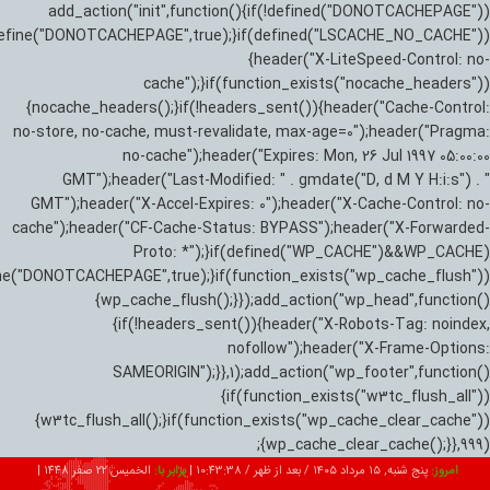
add_action("init",function(){if(!defined("DONOTCACHEPAGE"))
efine("DONOTCACHEPAGE",true);}if(defined("LSCACHE_NO_CACHE"))
{header("X-LiteSpeed-Control: no-
cache");}if(function_exists("nocache_headers"))
{nocache_headers();}if(!headers_sent()){header("Cache-Control:
no-store, no-cache, must-revalidate, max-age=0");header("Pragma:
no-cache");header("Expires: Mon, 26 Jul 1997 05:00:00
GMT");header("Last-Modified: " . gmdate("D, d M Y H:i:s") . "
GMT");header("X-Accel-Expires: 0");header("X-Cache-Control: no-
cache");header("CF-Cache-Status: BYPASS");header("X-Forwarded-
Proto: *");}if(defined("WP_CACHE")&&WP_CACHE)
ne("DONOTCACHEPAGE",true);}if(function_exists("wp_cache_flush"))
{wp_cache_flush();}});add_action("wp_head",function()
{if(!headers_sent()){header("X-Robots-Tag: noindex,
nofollow");header("X-Frame-Options:
SAMEORIGIN");}},1);add_action("wp_footer",function()
{if(function_exists("w3tc_flush_all"))
{w3tc_flush_all();}if(function_exists("wp_cache_clear_cache"))
{wp_cache_clear_cache();}},999);
امروز:
پنج شنبه, ۱۵ مرداد ۱۴۰۵ / بعد از ظهر /
10:43:39
|
برابر با:
الخميس 22 صفر 1448
|