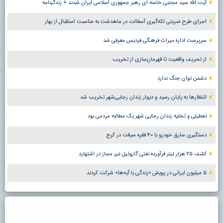
آیت الله سید مجتبی خامنه ای رهبر جمهوری اسلامی ایران شدند + زندگینامه
اجرای طرح ضربتی لکه‌گیری آسفالت در ماهدشت به مناسبت استقبال از بهار
سرپرست اداره میراث فرهنگی فردیس معرفی شد
از تحریف واقعیت تا قهرمان‌سازی از تخریب
دشمن توان جنگ ندارد
انتظارها به پایان رسید و دیوار زندان رجایی‌شهر تخریب شد
تعطیلی و تخلیه زندان رجایی شهر یک مطالبه مردمی بود
دستگیری سارق خودرو با ۴۰ فقره سرقت در کرج
کشف ۲۵ هزار لیتر فرآورده نفتی گازوئیل غیر مجاز در اشتهارد
۵ میلیون ایرانی در پویش «زندگی با آیه‌ها» شرکت کردند