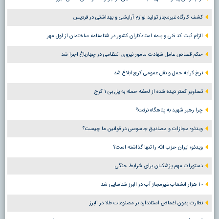
کشف کارگاه غیرمجاز تولید لوازم آرایشی و بهداشتی در فردیس
الزام ثبت کد فنی و بیمه استادکاران کشور در شناسنامه ساختمان از اول مهر
حکم قصاص عامل شهادت مامور نیروی انتظامی در چهارباغ اجرا شد
نرخ کرایه حمل و نقل عمومی کرج ابلاغ شد
تصاویر کمتر دیده شده از لحظه حمله به پل بی ۱ کرج
چرا رهبر شهید به پناهگاه نرفت؟
ویدئو؛ مجازات و مصادیق جاسوسی در قوانین ما چیست؟
ویدئو؛ ایران حزب الله را تنها گذاشته است؟
دستورات مهم پزشکیان برای شرایط جنگی
۱۰ هزار انشعاب غیرمجاز آب در البرز شناسایی شد
نظارت بدون اغماض استاندارد بر مصنوعات طلا در البرز