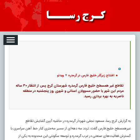
08
تبلیغات
درباره ما
ارتباط با ما
RSS
|
کد خبر:
122508 |
افتتاح زیرگذر خلیج فارس در گرمدره + ویدئو
|
۰
8
پ
افتتاح زیرگذر خلیج فارس در گرمدره + ویدئو
تقاطع غیر همسطح خلیج فارس گرمدره شهرستان کرج پس از انتظار ۳۰ ساله
مردم این شهر با حضور مسوولان استانی و شهری روز پنجشنبه در منطقه
ناصریه به بهره برداری رسید.
به گزارش کرج رسا، مسعود نجفی شهردار گرمدره در حاشیه آیین گشایش تقاطع
غیرهمسطح خلیج فارس گفت: تردد سه دهه‌ای از مسیر سه‌متری کنار خط آهن سراسری با
گسترش فعالیت‌های صنعتی در غرب گرمدره و توسعه سکونتی این محدوده به یکی از