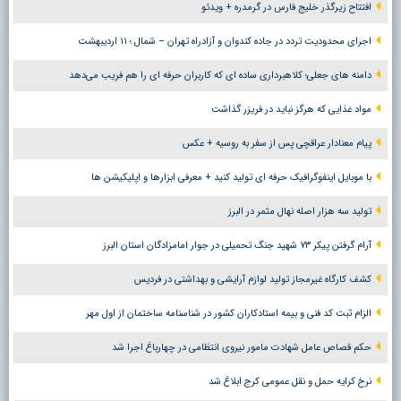
افتتاح زیرگذر خلیج فارس در گرمدره + ویدئو
اجرای محدودیت تردد در جاده کندوان و آزادراه تهران – شمال ؛ ١١ اردیبهشت
دامنه های جعلی؛ کلاهبرداری ساده ای که کاربران حرفه ای را هم فریب می‌دهد
مواد غذایی که هرگز نباید در فریزر گذاشت
پیام معنادار عراقچی پس از سفر به روسیه + عکس
با موبایل اینفوگرافیک حرفه ای تولید کنید + معرفی ابزارها و اپلیکیشن ها
تولید سه هزار اصله نهال مثمر در البرز
آرام گرفتن پیکر ۷۳ شهید جنگ تحمیلی در جوار امامزادگان استان البرز
کشف کارگاه غیرمجاز تولید لوازم آرایشی و بهداشتی در فردیس
الزام ثبت کد فنی و بیمه استادکاران کشور در شناسنامه ساختمان از اول مهر
حکم قصاص عامل شهادت مامور نیروی انتظامی در چهارباغ اجرا شد
نرخ کرایه حمل و نقل عمومی کرج ابلاغ شد