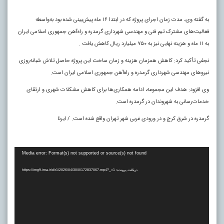
به گفته وی، مدت زمان اجرای پروژه که در ابتدا ۱۶ ماه پیش‌بینی شده بود به‌واسطه
فعالیت‌های مشترک تیم فنی و مهندسی شهرداری گرمدره و راه‌آهن جمهوری اسلامی ایران
به ۱۱ ماه و هزینه نهایی نیز به ۷۵۰ میلیارد ریال کاهش یافت .
نجفی تأکید کرد: کاهش همزمان هزینه و زمان ساخت این پروژه حاصل تلاش شبانه‌روزی
نیروهای مهندسی شهرداری گرمدره و راه‌آهن جمهوری اسلامی ایران است.
وی افزود: هدف این مجموعه، ادامه همکاری‌ها برای کاهش مشکلات شهری و ارتقای
خدمات‌رسانی به شهروندان در گرمدره است.
گرمدره در شرق کرج و در ورودی غربی شهر تهران واقع شده است. / ایرنا
نمایشگر
Media error: Format(s) not supported or source(s) not found
ویدیو
دریافت پرونده: https://img9.irna.ir/d/r1/2026/04/30/0/172837067.mp4?_=1