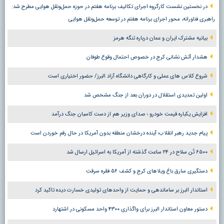
در نخستین نشست کارگروه اجرای تکالیف برنامه هفتم در حوزه حمل‌ونقل هوایی مطرح شد:
راهبری فناورانه، محور اجرای برنامه هفتم در توسعه حمل‌ونقل هوایی
بیانیه مشترک ایران و عمان درباره تنگه هرمز
هشدار آتش نشانی کرج در خصوص احتمال وقوع طوفان
شروع کلاس های عملی و کارگاهی دانشگاه آزاد البرز/ حضور اختیاری است
اولین تمدیدی استقلال در دوران بعد از جنگ مشخص شد
افزایش یکباره قیمت خودرو ؛ صدای وزیر هم از دست کاسبان جنگ درآمد
پیام جدید رهبر انقلاب؛ آینده درخشان منطقه بدون آمریکا در حال رقم خوردن است
۶۵۰۰ تُن سلاح در ۲۴ ساعت گذشته از آمریکا به اسرائیل ارسال شد
دستگیری سارق باغ ویلاهای کرج و کشف ۵۶ فقره سرقت
استاندار البرز بر ساماندهی و حمایت از واحدهای تولیدی خسارت دیده تاکید کرد
دستور معاون استاندار البرز برای واگذاری ۴۳۰۰ واحد مسکونی در اشتهارد