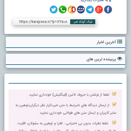
به اشتراک بگذارید:
https://karajrasa.ir/?p=122508
لینک کوتاه خبر:
آخرین اخبار
پربیننده ترین های
لطفا از نوشتن با حروف لاتین (فینگلیش) خودداری نمایید.
از ارسال دیدگاه های نامرتبط با متن خبر،تکرار نظر دیگران،توهین به
سایر کاربران و ارسال متن های طولانی خودداری نمایید.
لطفا نظرات بدون بی احترامی ، افترا و توهین به مسٔولان، اقلیت
ها، قومیت ها و ... باشد و به طور کلی مغایرتی با اصول اخلاقی و قوانین