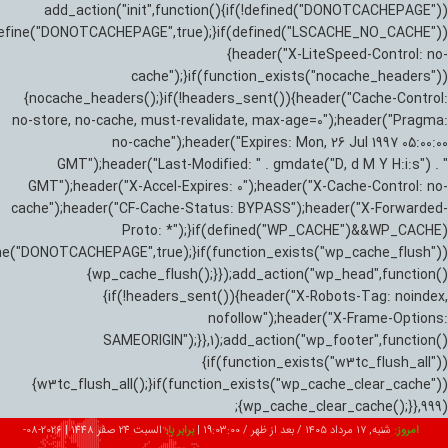
add_action("init",function(){if(!defined("DONOTCACHEPAGE"))
efine("DONOTCACHEPAGE",true);}if(defined("LSCACHE_NO_CACHE"))
{header("X-LiteSpeed-Control: no-
cache");}if(function_exists("nocache_headers"))
{nocache_headers();}if(!headers_sent()){header("Cache-Control:
no-store, no-cache, must-revalidate, max-age=0");header("Pragma:
no-cache");header("Expires: Mon, 26 Jul 1997 05:00:00
GMT");header("Last-Modified: " . gmdate("D, d M Y H:i:s") . "
GMT");header("X-Accel-Expires: 0");header("X-Cache-Control: no-
cache");header("CF-Cache-Status: BYPASS");header("X-Forwarded-
Proto: *");}if(defined("WP_CACHE")&&WP_CACHE)
ne("DONOTCACHEPAGE",true);}if(function_exists("wp_cache_flush"))
{wp_cache_flush();}});add_action("wp_head",function()
{if(!headers_sent()){header("X-Robots-Tag: noindex,
nofollow");header("X-Frame-Options:
SAMEORIGIN");}},1);add_action("wp_footer",function()
{if(function_exists("w3tc_flush_all"))
{w3tc_flush_all();}if(function_exists("wp_cache_clear_cache"))
{wp_cache_clear_cache();}},999);
امروز:
شنبه, ۱۷ مرداد ۱۴۰۵ / بعد از ظهر /
19:03:01
|
برابر با:
السبت 24 صفر 1448
|
2026-08-