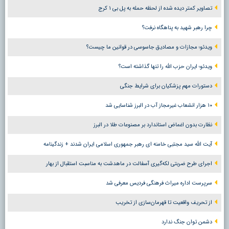
تصاویر کمتر دیده شده از لحظه حمله به پل بی ۱ کرج
چرا رهبر شهید به پناهگاه نرفت؟
ویدئو؛ مجازات و مصادیق جاسوسی در قوانین ما چیست؟
ویدئو؛ ایران حزب الله را تنها گذاشته است؟
دستورات مهم پزشکیان برای شرایط جنگی
۱۰ هزار انشعاب غیرمجاز آب در البرز شناسایی شد
نظارت بدون اغماض استاندارد بر مصنوعات طلا در البرز
آیت الله سید مجتبی خامنه ای رهبر جمهوری اسلامی ایران شدند + زندگینامه
اجرای طرح ضربتی لکه‌گیری آسفالت در ماهدشت به مناسبت استقبال از بهار
سرپرست اداره میراث فرهنگی فردیس معرفی شد
از تحریف واقعیت تا قهرمان‌سازی از تخریب
دشمن توان جنگ ندارد