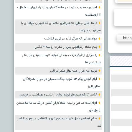
اجرای محدودیت تردد در جاده کندوان و آزادراه تهران – شمال ؛
١١ اردیبهشت
دامنه های جعلی؛ کلاهبرداری ساده ای که کاربران حرفه ای را
هم فریب می‌دهد
https
مواد غذایی که هرگز نباید در فریزر گذاشت
پیام معنادار عراقچی پس از سفر به روسیه + عکس
با موبایل اینفوگرافیک حرفه ای تولید کنید + معرفی ابزارها و
اپلیکیشن ها
تولید سه هزار اصله نهال مثمر در البرز
آرام گرفتن پیکر ۷۳ شهید جنگ تحمیلی در جوار امامزادگان
استان البرز
کشف کارگاه غیرمجاز تولید لوازم آرایشی و بهداشتی در فردیس
الزام ثبت کد فنی و بیمه استادکاران کشور در شناسنامه ساختمان
از اول مهر
حکم قصاص عامل شهادت مامور نیروی انتظامی در چهارباغ اجرا
شد