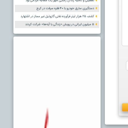
تعطیلی و تخلیه زندان رجایی شهر یک مطالبه مردمی بود
دستگیری سارق خودرو با ۴۰ فقره سرقت در کرج
کشف ۲۵ هزار لیتر فرآورده نفتی گازوئیل غیر مجاز در اشتهارد
۵ میلیون ایرانی در پویش «زندگی با آیه‌ها» شرکت کردند