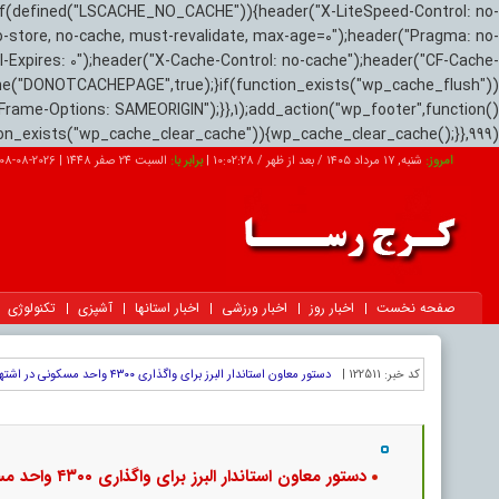
if(defined("LSCACHE_NO_CACHE")){header("X-LiteSpeed-Control: no-
o-store, no-cache, must-revalidate, max-age=0");header("Pragma: no-
el-Expires: 0");header("X-Cache-Control: no-cache");header("CF-Cache-
ne("DONOTCACHEPAGE",true);}if(function_exists("wp_cache_flush"))
Frame-Options: SAMEORIGIN");}},1);add_action("wp_footer",function()
tion_exists("wp_cache_clear_cache")){wp_cache_clear_cache();}},999);
امروز:
شنبه, ۱۷ مرداد ۱۴۰۵ / بعد از ظهر /
10:02:29
|
برابر با:
السبت 24 صفر 1448
|
2026-08-08
صفحه نخست
اخبار روز
اخبار ورزشی
اخبار استانها
آشپزی
تکنولوژی
کد خبر:
122511 |
دستور معاون استاندار البرز برای واگذاری ۴۳۰۰ واحد مسکونی در اشتهارد
دستور معاون استاندار البرز برای واگذاری ۴۳۰۰ واحد مسکونی در اشتهارد