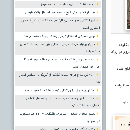
بیانیه مشترک ایران و عمان درباره تنگه هرمز
هشدار آتش نشانی کرج در خصوص احتمال وقوع طوفان
شروع کلاس های عملی و کارگاهی دانشگاه آزاد البرز/ حضور
اختیاری است
اولین تمدیدی استقلال در دوران بعد از جنگ مشخص شد
 تکلیف
افزایش یکباره قیمت خودرو ؛ صدای وزیر هم از دست کاسبان
ریع در روند
جنگ درآمد
پیام جدید رهبر انقلاب؛ آینده درخشان منطقه بدون آمریکا در
حال رقم خوردن است
تفع شده
۶۵۰۰ تُن سلاح در ۲۴ ساعت گذشته از آمریکا به اسرائیل ارسال
شد
‌صفری افزود: با هماهنگی‌های انجام‌شده میان دستگاه‌های اجرایی، روند اجرای پروژه با جدیت و سرعت بیشتری دنبال خواهد شد تا زمینه تحویل این چهار هزار و ۳۰۰ واحد
دستگیری سارق باغ ویلاهای کرج و کشف ۵۶ فقره سرقت
استاندار البرز بر ساماندهی و حمایت از واحدهای تولیدی
دارد.
خسارت دیده تاکید کرد
دستور معاون استاندار البرز برای واگذاری ۴۳۰۰ واحد مسکونی
در اشتهارد
افتتاح زیرگذر خلیج فارس در گرمدره + ویدئو