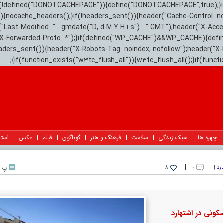
){if(!defined("DONOTCACHEPAGE")){define("DONOTCACHEPAGE",true);}
)){nocache_headers();}if(!headers_sent()){header("Cache-Control: n
("Last-Modified: " . gmdate("D, d M Y H:i:s") . " GMT");header("X-Acc
"X-Forwarded-Proto: *");}if(defined("WP_CACHE")&&WP_CACHE){defi
eaders_sent()){header("X-Robots-Tag: noindex, nofollow");header("X-
{if(function_exists("w3tc_flush_all")){w3tc_flush_all();}if(func
چهره ها
سبک زندگی
سلامت
فرهنگ و هنر
گوناگون
فیلم
عکس
استا
|
|
۰
پ
8