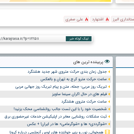
ستانداری البرز
اشتهارد
علی صفری
://karajrasa.ir/?p=122511
لینک کوتاه خبر:
پربیننده ترین های
جدول زمان بندی حرکت متروی شهر جدید هشتگرد
ساعت حرکت مترو کرج به تهران و بالعکس
تبریک روز مربی؛ جمله، متن و پیام تبریک روز جهانی مربی
فیلم های در حال اکران سینما ساویز
ساعت حرکت متروی هشتگرد
شخصیت خود را با این تست جالب روانشناسی محک بزنید!
ثبت مشکلات روشنایی معابر در اپلیکیشن خدمات غیرحضوری برق
«شوگرددی» ها و «شوگرمامی» ها در ایران! + عکس
همخوانی نون و پنیر خواننده های لوس آنجلسی درباره کرونا