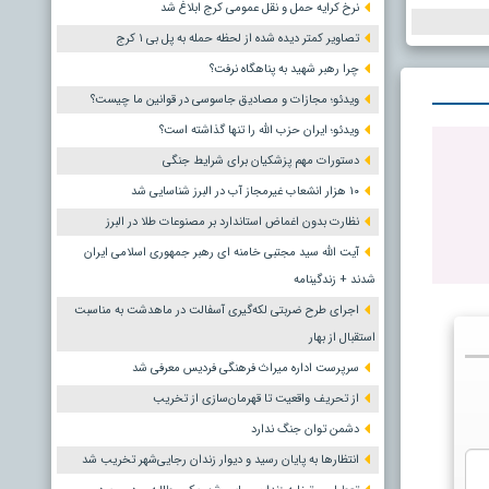
نرخ کرایه حمل و نقل عمومی کرج ابلاغ شد
تصاویر کمتر دیده شده از لحظه حمله به پل بی ۱ کرج
چرا رهبر شهید به پناهگاه نرفت؟
ویدئو؛ مجازات و مصادیق جاسوسی در قوانین ما چیست؟
ویدئو؛ ایران حزب الله را تنها گذاشته است؟
دستورات مهم پزشکیان برای شرایط جنگی
۱۰ هزار انشعاب غیرمجاز آب در البرز شناسایی شد
نظارت بدون اغماض استاندارد بر مصنوعات طلا در البرز
آیت الله سید مجتبی خامنه ای رهبر جمهوری اسلامی ایران
شدند + زندگینامه
اجرای طرح ضربتی لکه‌گیری آسفالت در ماهدشت به مناسبت
استقبال از بهار
سرپرست اداره میراث فرهنگی فردیس معرفی شد
از تحریف واقعیت تا قهرمان‌سازی از تخریب
دشمن توان جنگ ندارد
انتظارها به پایان رسید و دیوار زندان رجایی‌شهر تخریب شد