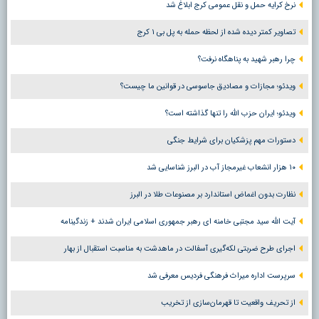
نرخ کرایه حمل و نقل عمومی کرج ابلاغ شد
تصاویر کمتر دیده شده از لحظه حمله به پل بی ۱ کرج
چرا رهبر شهید به پناهگاه نرفت؟
ویدئو؛ مجازات و مصادیق جاسوسی در قوانین ما چیست؟
ویدئو؛ ایران حزب الله را تنها گذاشته است؟
دستورات مهم پزشکیان برای شرایط جنگی
۱۰ هزار انشعاب غیرمجاز آب در البرز شناسایی شد
نظارت بدون اغماض استاندارد بر مصنوعات طلا در البرز
آیت الله سید مجتبی خامنه ای رهبر جمهوری اسلامی ایران شدند + زندگینامه
اجرای طرح ضربتی لکه‌گیری آسفالت در ماهدشت به مناسبت استقبال از بهار
سرپرست اداره میراث فرهنگی فردیس معرفی شد
از تحریف واقعیت تا قهرمان‌سازی از تخریب