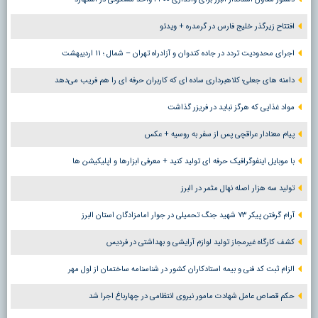
افتتاح زیرگذر خلیج فارس در گرمدره + ویدئو
اجرای محدودیت تردد در جاده کندوان و آزادراه تهران – شمال ؛ ١١ اردیبهشت
دامنه های جعلی؛ کلاهبرداری ساده ای که کاربران حرفه ای را هم فریب می‌دهد
مواد غذایی که هرگز نباید در فریزر گذاشت
پیام معنادار عراقچی پس از سفر به روسیه + عکس
با موبایل اینفوگرافیک حرفه ای تولید کنید + معرفی ابزارها و اپلیکیشن ها
تولید سه هزار اصله نهال مثمر در البرز
آرام گرفتن پیکر ۷۳ شهید جنگ تحمیلی در جوار امامزادگان استان البرز
کشف کارگاه غیرمجاز تولید لوازم آرایشی و بهداشتی در فردیس
الزام ثبت کد فنی و بیمه استادکاران کشور در شناسنامه ساختمان از اول مهر
حکم قصاص عامل شهادت مامور نیروی انتظامی در چهارباغ اجرا شد