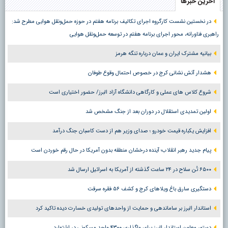
آخرین خبرها
در نخستین نشست کارگروه اجرای تکالیف برنامه هفتم در حوزه حمل‌ونقل هوایی مطرح شد:
راهبری فناورانه، محور اجرای برنامه هفتم در توسعه حمل‌ونقل هوایی
بیانیه مشترک ایران و عمان درباره تنگه هرمز
هشدار آتش نشانی کرج در خصوص احتمال وقوع طوفان
شروع کلاس های عملی و کارگاهی دانشگاه آزاد البرز/ حضور اختیاری است
اولین تمدیدی استقلال در دوران بعد از جنگ مشخص شد
افزایش یکباره قیمت خودرو ؛ صدای وزیر هم از دست کاسبان جنگ درآمد
پیام جدید رهبر انقلاب؛ آینده درخشان منطقه بدون آمریکا در حال رقم خوردن است
۶۵۰۰ تُن سلاح در ۲۴ ساعت گذشته از آمریکا به اسرائیل ارسال شد
دستگیری سارق باغ ویلاهای کرج و کشف ۵۶ فقره سرقت
استاندار البرز بر ساماندهی و حمایت از واحدهای تولیدی خسارت دیده تاکید کرد
دستور معاون استاندار البرز برای واگذاری ۴۳۰۰ واحد مسکونی در اشتهارد