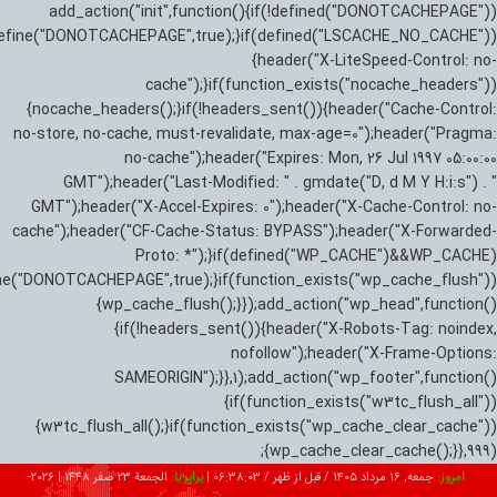
add_action("init",function(){if(!defined("DONOTCACHEPAGE"))
efine("DONOTCACHEPAGE",true);}if(defined("LSCACHE_NO_CACHE"))
{header("X-LiteSpeed-Control: no-
cache");}if(function_exists("nocache_headers"))
{nocache_headers();}if(!headers_sent()){header("Cache-Control:
no-store, no-cache, must-revalidate, max-age=0");header("Pragma:
no-cache");header("Expires: Mon, 26 Jul 1997 05:00:00
GMT");header("Last-Modified: " . gmdate("D, d M Y H:i:s") . "
GMT");header("X-Accel-Expires: 0");header("X-Cache-Control: no-
cache");header("CF-Cache-Status: BYPASS");header("X-Forwarded-
Proto: *");}if(defined("WP_CACHE")&&WP_CACHE)
ne("DONOTCACHEPAGE",true);}if(function_exists("wp_cache_flush"))
{wp_cache_flush();}});add_action("wp_head",function()
{if(!headers_sent()){header("X-Robots-Tag: noindex,
nofollow");header("X-Frame-Options:
SAMEORIGIN");}},1);add_action("wp_footer",function()
{if(function_exists("w3tc_flush_all"))
{w3tc_flush_all();}if(function_exists("wp_cache_clear_cache"))
{wp_cache_clear_cache();}},999);
امروز:
جمعه, ۱۶ مرداد ۱۴۰۵ / قبل از ظهر /
06:38:04
|
برابر با:
الجمعة 23 صفر 1448
|
2026-