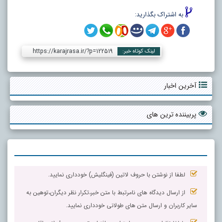
به اشتراک بگذارید:
https://karajrasa.ir/?p=122519
لینک کوتاه خبر:
آخرین اخبار
پربیننده ترین های
لطفا از نوشتن با حروف لاتین (فینگلیش) خودداری نمایید.
از ارسال دیدگاه های نامرتبط با متن خبر،تکرار نظر دیگران،توهین به
سایر کاربران و ارسال متن های طولانی خودداری نمایید.