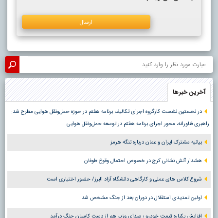
آخرین خبرها
در نخستین نشست کارگروه اجرای تکالیف برنامه هفتم در حوزه حمل‌ونقل هوایی مطرح شد:
راهبری فناورانه، محور اجرای برنامه هفتم در توسعه حمل‌ونقل هوایی
بیانیه مشترک ایران و عمان درباره تنگه هرمز
هشدار آتش نشانی کرج در خصوص احتمال وقوع طوفان
شروع کلاس های عملی و کارگاهی دانشگاه آزاد البرز/ حضور اختیاری است
اولین تمدیدی استقلال در دوران بعد از جنگ مشخص شد
افزایش یکباره قیمت خودرو ؛ صدای وزیر هم از دست کاسبان جنگ درآمد