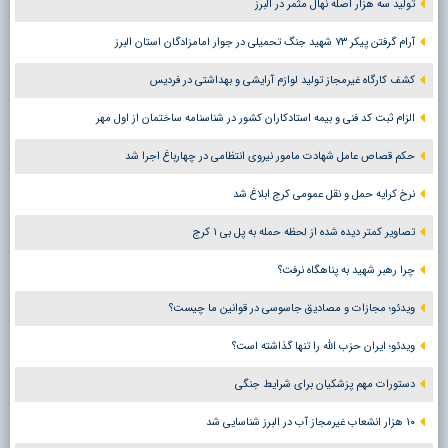
تولید سه هزار اصله نهال مثمر در البرز
آرام گرفتن پیکر ۷۳ شهید جنگ تحمیلی در جوار امامزادگان استان البرز
کشف کارگاه غیرمجاز تولید لوازم آرایشی و بهداشتی در فردیس
الزام ثبت کد فنی و بیمه استادکاران کشور در شناسنامه ساختمان از اول مهر
حکم قصاص عامل شهادت مامور نیروی انتظامی در چهارباغ اجرا شد
نرخ کرایه حمل و نقل عمومی کرج ابلاغ شد
تصاویر کمتر دیده شده از لحظه حمله به پل بی ۱ کرج
چرا رهبر شهید به پناهگاه نرفت؟
ویدئو؛ مجازات و مصادیق جاسوسی در قوانین ما چیست؟
ویدئو؛ ایران حزب الله را تنها گذاشته است؟
دستورات مهم پزشکیان برای شرایط جنگی
۱۰ هزار انشعاب غیرمجاز آب در البرز شناسایی شد