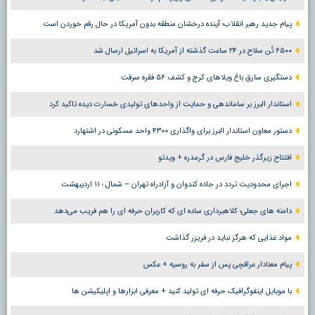
پیام جدید رهبر انقلاب؛ آینده درخشان منطقه بدون آمریکا در حال رقم خوردن است
۶۵۰۰ تُن سلاح در ۲۴ ساعت گذشته از آمریکا به اسرائیل ارسال شد
دستگیری سارق باغ ویلاهای کرج و کشف ۵۶ فقره سرقت
استاندار البرز بر ساماندهی و حمایت از واحدهای تولیدی خسارت دیده تاکید کرد
دستور معاون استاندار البرز برای واگذاری ۴۳۰۰ واحد مسکونی در اشتهارد
افتتاح زیرگذر خلیج فارس در گرمدره + ویدئو
اجرای محدودیت تردد در جاده کندوان و آزادراه تهران – شمال ؛ ١١ اردیبهشت
دامنه های جعلی؛ کلاهبرداری ساده ای که کاربران حرفه ای را هم فریب می‌دهد
مواد غذایی که هرگز نباید در فریزر گذاشت
پیام معنادار عراقچی پس از سفر به روسیه + عکس
با موبایل اینفوگرافیک حرفه ای تولید کنید + معرفی ابزارها و اپلیکیشن ها