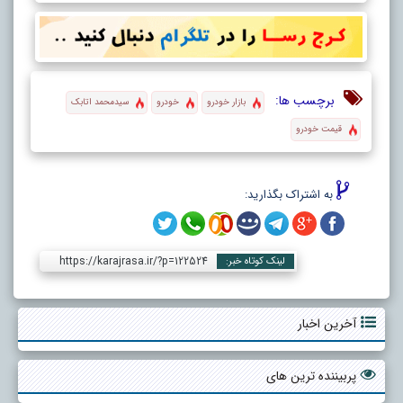
برچسب ها:
بازار خودرو
خودرو
سیدمحمد اتابک
قیمت خودرو
به اشتراک بگذارید:
https://karajrasa.ir/?p=122524
لینک کوتاه خبر:
آخرین اخبار
پربیننده ترین های