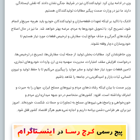
وی در ادامه بیان کرد: تولیدکنندکان نیز در شرایط جنگی نشان دادند که نقش ایستادگی
دارند ما نیز در وزارت صمت پیگیر مطالبات تولیدکنندکان هستیم.
اتابک با تاکید بر اینکه تعهدات قطعه‌سازان و تولیدکنندکان خودرو باید هرچه سریع‌تر انجام
شود، تصریح کرد: با تحویل خودروها به مردم، عرضه بهتر خواهد شد. ما نیز در حال اصلاح
فرآیندهای گمرکی و حذف موانع ثبت سفارش و ترخیص قطعات مورد نیاز هستیم تا
خودروسازان دچار وقفه نشوند.
وی خاطرنشان کرد: مطالبات بخش تولید از جمله ثبت سفارش‌ها، تسریع در ترخیص‌ها،
درخواست افزایش سقف اعتبارات، مدیریت سهمیه بندی ارز، واردات خودروهای تجاری،
تامین قطعات مورد نیاز خط تولید و سایر موارد را پیگیری می‌کنیم تا با حفظ تولید و نیروی
انسانی، ثبات بازار و امیدآفرینی در جامعه را شاهد باشیم.
وزیر صمت با بیان اینکه رشادت‌های مردم و نیروهای مسلح ایران، جهان را به حیرت و
اعتراف واداشته است، افزود: کشورهای متخاصم در دو جبهه میدان‌داری مردم و
خون‌خواهی و پاسخ‌دهی نیروهای مسلح به تجاوزات و حملات، شکست خورده‌اند. امروز
نیز برای هر طراحی دشمن برنامه داریم و اجازه نمی‌دهیم هرگز اقتصاد کشور قفل شود.