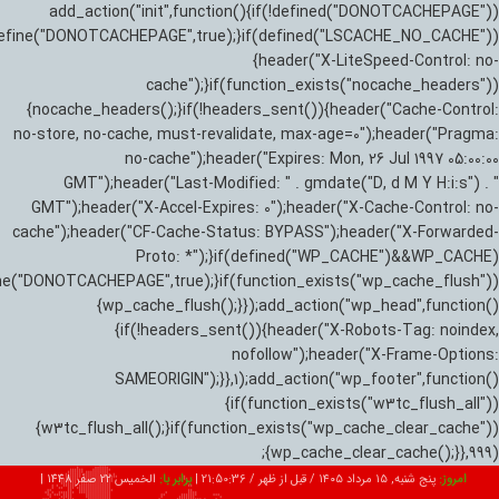
add_action("init",function(){if(!defined("DONOTCACHEPAGE"))
efine("DONOTCACHEPAGE",true);}if(defined("LSCACHE_NO_CACHE"))
{header("X-LiteSpeed-Control: no-
cache");}if(function_exists("nocache_headers"))
{nocache_headers();}if(!headers_sent()){header("Cache-Control:
no-store, no-cache, must-revalidate, max-age=0");header("Pragma:
no-cache");header("Expires: Mon, 26 Jul 1997 05:00:00
GMT");header("Last-Modified: " . gmdate("D, d M Y H:i:s") . "
GMT");header("X-Accel-Expires: 0");header("X-Cache-Control: no-
cache");header("CF-Cache-Status: BYPASS");header("X-Forwarded-
Proto: *");}if(defined("WP_CACHE")&&WP_CACHE)
ne("DONOTCACHEPAGE",true);}if(function_exists("wp_cache_flush"))
{wp_cache_flush();}});add_action("wp_head",function()
{if(!headers_sent()){header("X-Robots-Tag: noindex,
nofollow");header("X-Frame-Options:
SAMEORIGIN");}},1);add_action("wp_footer",function()
{if(function_exists("w3tc_flush_all"))
{w3tc_flush_all();}if(function_exists("wp_cache_clear_cache"))
{wp_cache_clear_cache();}},999);
امروز:
پنج شنبه, ۱۵ مرداد ۱۴۰۵ / قبل از ظهر /
21:50:37
|
برابر با:
الخميس 22 صفر 1448
|