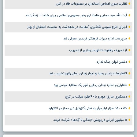
نظارت بدون اغماض استاندارد بر مصنوعات طلا در البرز
آیت الله سید مجتبی خامنه ای رهبر جمهوری اسلامی ایران شدند + زندگینامه
اجرای طرح ضربتی لکه‌گیری آسفالت در ماهدشت به مناسبت استقبال از بهار
سرپرست اداره میراث فرهنگی فردیس معرفی شد
از تحریف واقعیت تا قهرمان‌سازی از تخریب
دشمن توان جنگ ندارد
انتظارها به پایان رسید و دیوار زندان رجایی‌شهر تخریب شد
تعطیلی و تخلیه زندان رجایی شهر یک مطالبه مردمی بود
دستگیری سارق خودرو با ۴۰ فقره سرقت در کرج
کشف ۲۵ هزار لیتر فرآورده نفتی گازوئیل غیر مجاز در اشتهارد
۵ میلیون ایرانی در پویش «زندگی با آیه‌ها» شرکت کردند