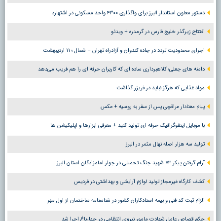
دستور معاون استاندار البرز برای واگذاری ۴۳۰۰ واحد مسکونی در اشتهارد
افتتاح زیرگذر خلیج فارس در گرمدره + ویدئو
اجرای محدودیت تردد در جاده کندوان و آزادراه تهران – شمال ؛ ١١ اردیبهشت
دامنه های جعلی؛ کلاهبرداری ساده ای که کاربران حرفه ای را هم فریب می‌دهد
مواد غذایی که هرگز نباید در فریزر گذاشت
پیام معنادار عراقچی پس از سفر به روسیه + عکس
با موبایل اینفوگرافیک حرفه ای تولید کنید + معرفی ابزارها و اپلیکیشن ها
تولید سه هزار اصله نهال مثمر در البرز
آرام گرفتن پیکر ۷۳ شهید جنگ تحمیلی در جوار امامزادگان استان البرز
کشف کارگاه غیرمجاز تولید لوازم آرایشی و بهداشتی در فردیس
الزام ثبت کد فنی و بیمه استادکاران کشور در شناسنامه ساختمان از اول مهر
حکم قصاص عامل شهادت مامور نیروی انتظامی در چهارباغ اجرا شد