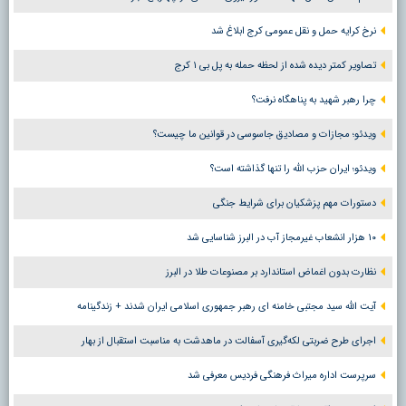
نرخ کرایه حمل و نقل عمومی کرج ابلاغ شد
تصاویر کمتر دیده شده از لحظه حمله به پل بی ۱ کرج
چرا رهبر شهید به پناهگاه نرفت؟
ویدئو؛ مجازات و مصادیق جاسوسی در قوانین ما چیست؟
ویدئو؛ ایران حزب الله را تنها گذاشته است؟
دستورات مهم پزشکیان برای شرایط جنگی
۱۰ هزار انشعاب غیرمجاز آب در البرز شناسایی شد
نظارت بدون اغماض استاندارد بر مصنوعات طلا در البرز
آیت الله سید مجتبی خامنه ای رهبر جمهوری اسلامی ایران شدند + زندگینامه
اجرای طرح ضربتی لکه‌گیری آسفالت در ماهدشت به مناسبت استقبال از بهار
سرپرست اداره میراث فرهنگی فردیس معرفی شد