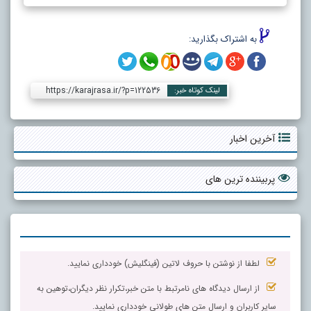
به اشتراک بگذارید:
https://karajrasa.ir/?p=122536
لینک کوتاه خبر:
آخرین اخبار
پربیننده ترین های
لطفا از نوشتن با حروف لاتین (فینگلیش) خودداری نمایید.
از ارسال دیدگاه های نامرتبط با متن خبر،تکرار نظر دیگران،توهین به
سایر کاربران و ارسال متن های طولانی خودداری نمایید.