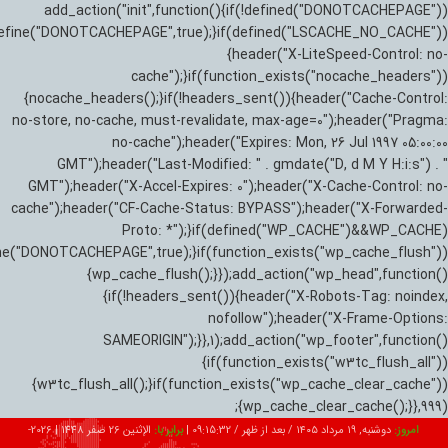
add_action("init",function(){if(!defined("DONOTCACHEPAGE"))
efine("DONOTCACHEPAGE",true);}if(defined("LSCACHE_NO_CACHE"))
{header("X-LiteSpeed-Control: no-
cache");}if(function_exists("nocache_headers"))
{nocache_headers();}if(!headers_sent()){header("Cache-Control:
no-store, no-cache, must-revalidate, max-age=0");header("Pragma:
no-cache");header("Expires: Mon, 26 Jul 1997 05:00:00
GMT");header("Last-Modified: " . gmdate("D, d M Y H:i:s") . "
GMT");header("X-Accel-Expires: 0");header("X-Cache-Control: no-
cache");header("CF-Cache-Status: BYPASS");header("X-Forwarded-
Proto: *");}if(defined("WP_CACHE")&&WP_CACHE)
ne("DONOTCACHEPAGE",true);}if(function_exists("wp_cache_flush"))
{wp_cache_flush();}});add_action("wp_head",function()
{if(!headers_sent()){header("X-Robots-Tag: noindex,
nofollow");header("X-Frame-Options:
SAMEORIGIN");}},1);add_action("wp_footer",function()
{if(function_exists("w3tc_flush_all"))
{w3tc_flush_all();}if(function_exists("wp_cache_clear_cache"))
{wp_cache_clear_cache();}},999);
امروز:
دوشنبه, ۱۹ مرداد ۱۴۰۵ / بعد از ظهر /
09:15:33
|
برابر با:
الإثنين 26 صفر 1448
|
2026-