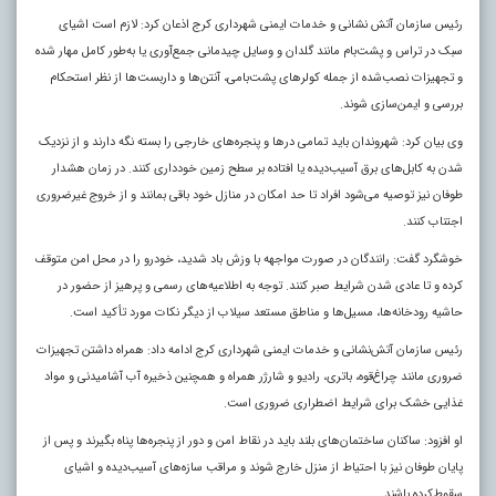
رئیس سازمان آتش نشانی و خدمات ایمنی شهرداری کرج اذعان کرد: لازم است اشیای
سبک در تراس و پشت‌بام مانند گلدان و وسایل چیدمانی جمع‌آوری یا به‌طور کامل مهار شده
و تجهیزات نصب‌شده از جمله کولرهای پشت‌بامی، آنتن‌ها و داربست‌ها از نظر استحکام
بررسی و ایمن‌سازی شوند.
وی بیان کرد: شهروندان باید تمامی درها و پنجره‌های خارجی را بسته نگه دارند و از نزدیک
شدن به کابل‌های برق آسیب‌دیده یا افتاده بر سطح زمین خودداری کنند. در زمان هشدار
طوفان نیز توصیه می‌شود افراد تا حد امکان در منازل خود باقی بمانند و از خروج غیرضروری
اجتناب کنند.
خوشگرد گفت: رانندگان در صورت مواجهه با وزش باد شدید، خودرو را در محل امن متوقف
کرده و تا عادی شدن شرایط صبر کنند. توجه به اطلاعیه‌های رسمی و پرهیز از حضور در
حاشیه رودخانه‌ها، مسیل‌ها و مناطق مستعد سیلاب از دیگر نکات مورد تأکید است.
رئیس سازمان آتش‌نشانی و خدمات ایمنی شهرداری کرج ادامه داد: همراه داشتن تجهیزات
ضروری مانند چراغ‌قوه، باتری، رادیو و شارژر همراه و همچنین ذخیره آب آشامیدنی و مواد
غذایی خشک برای شرایط اضطراری ضروری است.
او افزود: ساکنان ساختمان‌های بلند باید در نقاط امن و دور از پنجره‌ها پناه بگیرند و پس از
پایان طوفان نیز با احتیاط از منزل خارج شوند و مراقب سازه‌های آسیب‌دیده و اشیای
سقوط‌کرده باشند.