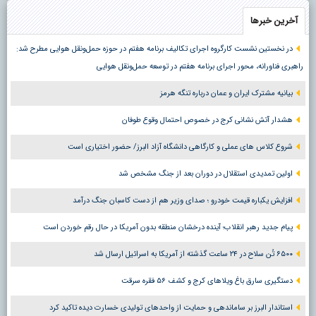
آخرین خبرها
در نخستین نشست کارگروه اجرای تکالیف برنامه هفتم در حوزه حمل‌ونقل هوایی مطرح شد:
راهبری فناورانه، محور اجرای برنامه هفتم در توسعه حمل‌ونقل هوایی
بیانیه مشترک ایران و عمان درباره تنگه هرمز
هشدار آتش نشانی کرج در خصوص احتمال وقوع طوفان
شروع کلاس های عملی و کارگاهی دانشگاه آزاد البرز/ حضور اختیاری است
اولین تمدیدی استقلال در دوران بعد از جنگ مشخص شد
افزایش یکباره قیمت خودرو ؛ صدای وزیر هم از دست کاسبان جنگ درآمد
پیام جدید رهبر انقلاب؛ آینده درخشان منطقه بدون آمریکا در حال رقم خوردن است
۶۵۰۰ تُن سلاح در ۲۴ ساعت گذشته از آمریکا به اسرائیل ارسال شد
دستگیری سارق باغ ویلاهای کرج و کشف ۵۶ فقره سرقت
استاندار البرز بر ساماندهی و حمایت از واحدهای تولیدی خسارت دیده تاکید کرد