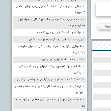
اجرای محدودیت تردد در جاده کندوان و آزادراه تهران – شمال ؛
١١ اردیبهشت
دامنه های جعلی؛ کلاهبرداری ساده ای که کاربران حرفه ای را
هم فریب می‌دهد
https
مواد غذایی که هرگز نباید در فریزر گذاشت
پیام معنادار عراقچی پس از سفر به روسیه + عکس
با موبایل اینفوگرافیک حرفه ای تولید کنید + معرفی ابزارها و
اپلیکیشن ها
تولید سه هزار اصله نهال مثمر در البرز
آرام گرفتن پیکر ۷۳ شهید جنگ تحمیلی در جوار امامزادگان
استان البرز
کشف کارگاه غیرمجاز تولید لوازم آرایشی و بهداشتی در فردیس
الزام ثبت کد فنی و بیمه استادکاران کشور در شناسنامه ساختمان
از اول مهر
حکم قصاص عامل شهادت مامور نیروی انتظامی در چهارباغ اجرا
شد