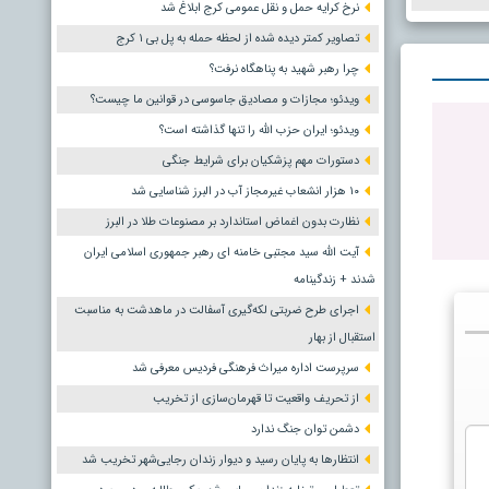
نرخ کرایه حمل و نقل عمومی کرج ابلاغ شد
تصاویر کمتر دیده شده از لحظه حمله به پل بی ۱ کرج
چرا رهبر شهید به پناهگاه نرفت؟
ویدئو؛ مجازات و مصادیق جاسوسی در قوانین ما چیست؟
ویدئو؛ ایران حزب الله را تنها گذاشته است؟
دستورات مهم پزشکیان برای شرایط جنگی
۱۰ هزار انشعاب غیرمجاز آب در البرز شناسایی شد
نظارت بدون اغماض استاندارد بر مصنوعات طلا در البرز
آیت الله سید مجتبی خامنه ای رهبر جمهوری اسلامی ایران
شدند + زندگینامه
اجرای طرح ضربتی لکه‌گیری آسفالت در ماهدشت به مناسبت
استقبال از بهار
سرپرست اداره میراث فرهنگی فردیس معرفی شد
از تحریف واقعیت تا قهرمان‌سازی از تخریب
دشمن توان جنگ ندارد
انتظارها به پایان رسید و دیوار زندان رجایی‌شهر تخریب شد