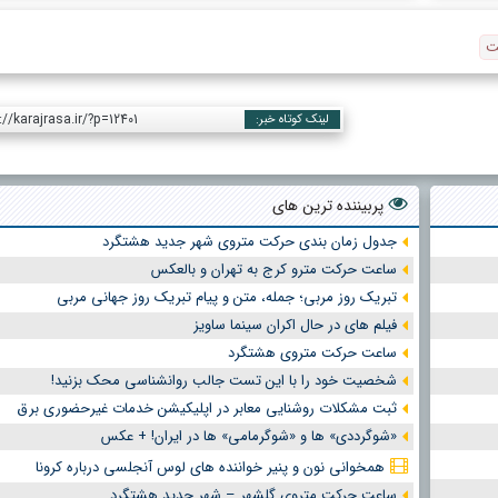
ت
://karajrasa.ir/?p=12401
لینک کوتاه خبر:
پربیننده ترین های
جدول زمان بندی حرکت متروی شهر جدید هشتگرد
ساعت حرکت مترو کرج به تهران و بالعکس
تبریک روز مربی؛ جمله، متن و پیام تبریک روز جهانی مربی
فیلم های در حال اکران سینما ساویز
ساعت حرکت متروی هشتگرد
شخصیت خود را با این تست جالب روانشناسی محک بزنید!
ثبت مشکلات روشنایی معابر در اپلیکیشن خدمات غیرحضوری برق
«شوگرددی» ها و «شوگرمامی» ها در ایران! + عکس
همخوانی نون و پنیر خواننده های لوس آنجلسی درباره کرونا
ساعت حرکت متروی گلشهر – شهر جدید هشتگرد