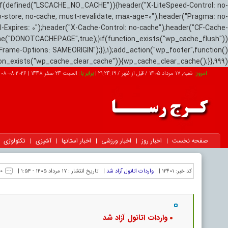
if(defined("LSCACHE_NO_CACHE")){header("X-LiteSpeed-Control: no-
o-store, no-cache, must-revalidate, max-age=0");header("Pragma: no-
el-Expires: 0");header("X-Cache-Control: no-cache");header("CF-Cache-
ne("DONOTCACHEPAGE",true);}if(function_exists("wp_cache_flush"))
Frame-Options: SAMEORIGIN");}},1);add_action("wp_footer",function()
tion_exists("wp_cache_clear_cache")){wp_cache_clear_cache();}},999);
امروز:
شنبه, ۱۷ مرداد ۱۴۰۵ / قبل از ظهر /
21:24:20
|
برابر با:
السبت 24 صفر 1448
|
2026-08-08
صفحه نخست
اخبار روز
اخبار ورزشی
اخبار استانها
آشپزی
تکنولوژی
کد خبر:
12401 |
واردات اتانول آزاد شد
|
تاریخ انتشار :
۱۷ مرداد ۱۴۰۵ - ۱:۵۴ |
۰
واردات اتانول آزاد شد