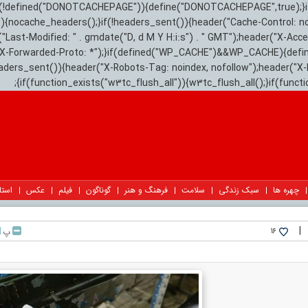
){if(!defined("DONOTCACHEPAGE")){define("DONOTCACHEPAGE",true);}
)){nocache_headers();}if(!headers_sent()){header("Cache-Control: n
("Last-Modified: " . gmdate("D, d M Y H:i:s") . " GMT");header("X-Acc
"X-Forwarded-Proto: *");}if(defined("WP_CACHE")&&WP_CACHE){defi
eaders_sent()){header("X-Robots-Tag: noindex, nofollow");header("X-
{if(function_exists("w3tc_flush_all")){w3tc_flush_all();}if(func
چهره ها
سبک زندگی
سلامت
فرهنگ و هنر
گوناگون
فیلم
عکس
استا
|
پ
16