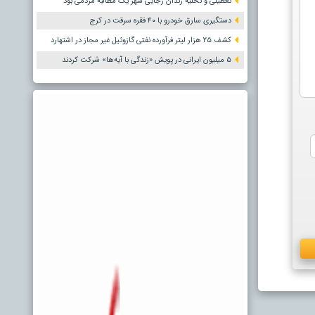
تعطیلی و تخلیه زندان رجایی شهر یک مطالبه مردمی بود
دستگیری سارق خودرو با ۴۰ فقره سرقت در کرج
کشف ۲۵ هزار لیتر فرآورده نفتی گازوئیل غیر مجاز در اشتهارد
۵ میلیون ایرانی در پویش «زندگی با آیه‌ها» شرکت کردند