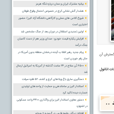
بیانیه مشترک ایران و عمان درباره تنگه هرمز
هشدار آتش نشانی کرج در خصوص احتمال وقوع طوفان
شروع کلاس های عملی و کارگاهی دانشگاه آزاد البرز/ حضور
اختیاری است
اولین تمدیدی استقلال در دوران بعد از جنگ مشخص شد
افزایش یکباره قیمت خودرو ؛ صدای وزیر هم از دست کاسبان
جنگ درآمد
پیام جدید رهبر انقلاب؛ آینده درخشان منطقه بدون آمریکا در
ا گسترش آن
حال رقم خوردن است
۶۵۰۰ تُن سلاح در ۲۴ ساعت گذشته از آمریکا به اسرائیل ارسال
ات اتانول
شد
دستگیری سارق باغ ویلاهای کرج و کشف ۵۶ فقره سرقت
استاندار البرز بر ساماندهی و حمایت از واحدهای تولیدی
خسارت دیده تاکید کرد
دستور معاون استاندار البرز برای واگذاری ۴۳۰۰ واحد مسکونی
در اشتهارد
افتتاح زیرگذر خلیج فارس در گرمدره + ویدئو