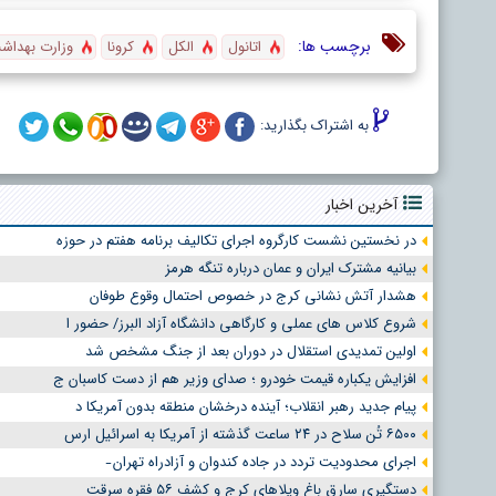
برچسب ها:
اتانول
الکل
کرونا
وزارت بهداش
به اشتراک بگذارید:
آخرین اخبار
در نخستین نشست کارگروه اجرای تکالیف برنامه هفتم در حوزه
بیانیه مشترک ایران و عمان درباره تنگه هرمز
هشدار آتش نشانی کرج در خصوص احتمال وقوع طوفان
شروع کلاس های عملی و کارگاهی دانشگاه آزاد البرز/ حضور ا
اولین تمدیدی استقلال در دوران بعد از جنگ مشخص شد
افزایش یکباره قیمت خودرو ؛ صدای وزیر هم از دست کاسبان ج
پیام جدید رهبر انقلاب؛ آینده درخشان منطقه بدون آمریکا د
۶۵۰۰ تُن سلاح در ۲۴ ساعت گذشته از آمریکا به اسرائیل ارس
اجرای محدودیت تردد در جاده کندوان و آزادراه تهران ̵
دستگیری سارق باغ ویلاهای کرج و کشف ۵۶ فقره سرقت