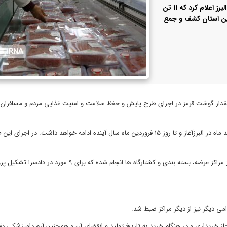
رییس اداره نظارت بر بهداشت عمومی و مواد غذایی دامپزشکی البرز اعلام کرد که ۱۱ تن
ین استان کشف و جمع
ین مقدار گوشت قرمز در اجرای طرح پایش و حفظ سلامت و امنیت غذایی مردم و مسافران
وی اظهار داشت: از ابتدای اجرای این طرح تاکنون یک هزار و ۷۶۶ بازدید از مراکز عرضه، بسته بندی و کشتارگاه ها انجام
جاز خریداری و در هنگام خرید به تاریخ تولید و انقضای آن و همچنین آرم دامپزشکی دق