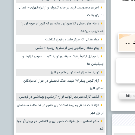
اجرای محدودیت تردد در جاده کندوان و آزادراه تهران – شمال ؛
١١ اردیبهشت
دامنه های جعلی؛ کلاهبرداری ساده ای که کاربران حرفه ای را
هم فریب می‌دهد
مواد غذایی که هرگز نباید در فریزر گذاشت
پیام معنادار عراقچی پس از سفر به روسیه + عکس
با موبایل اینفوگرافیک حرفه ای تولید کنید + معرفی ابزارها و
اپلیکیشن ها
تولید سه هزار اصله نهال مثمر در البرز
آرام گرفتن پیکر ۷۳ شهید جنگ تحمیلی در جوار امامزادگان
استان البرز
https
کشف کارگاه غیرمجاز تولید لوازم آرایشی و بهداشتی در فردیس
الزام ثبت کد فنی و بیمه استادکاران کشور در شناسنامه ساختمان
از اول مهر
حکم قصاص عامل شهادت مامور نیروی انتظامی در چهارباغ اجرا
شد