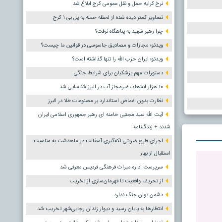
نرخ کرایه حمل و نقل عمومی کرج ابلاغ شد
تصاویر کمتر دیده شده از لحظه حمله به پل بی ۱ کرج
چرا رهبر شهید به پناهگاه نرفت؟
ویدئو؛ مجازات و مصادیق جاسوسی در قوانین ما چیست؟
ویدئو؛ ایران حزب الله را تنها گذاشته است؟
دستورات مهم پزشکیان برای شرایط جنگی
۱۰ هزار انشعاب غیرمجاز آب در البرز شناسایی شد
نظارت بدون اغماض استاندارد بر مصنوعات طلا در البرز
آیت الله سید مجتبی خامنه ای رهبر جمهوری اسلامی ایران
شدند + زندگینامه
اجرای طرح ضربتی لکه‌گیری آسفالت در ماهدشت به مناسبت
استقبال از بهار
سرپرست اداره میراث فرهنگی فردیس معرفی شد
از تحریف واقعیت تا قهرمان‌سازی از تخریب
دشمن توان جنگ ندارد
انتظارها به پایان رسید و دیوار زندان رجایی‌شهر تخریب شد