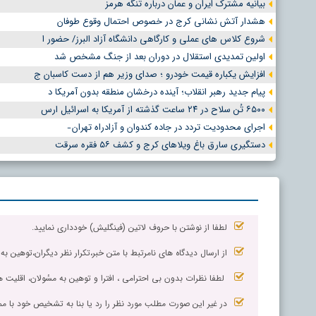
بیانیه مشترک ایران و عمان درباره تنگه هرمز
هشدار آتش نشانی کرج در خصوص احتمال وقوع طوفان
شروع کلاس های عملی و کارگاهی دانشگاه آزاد البرز/ حضور ا
اولین تمدیدی استقلال در دوران بعد از جنگ مشخص شد
افزایش یکباره قیمت خودرو ؛ صدای وزیر هم از دست کاسبان ج
پیام جدید رهبر انقلاب؛ آینده درخشان منطقه بدون آمریکا د
۶۵۰۰ تُن سلاح در ۲۴ ساعت گذشته از آمریکا به اسرائیل ارس
اجرای محدودیت تردد در جاده کندوان و آزادراه تهران ̵
دستگیری سارق باغ ویلاهای کرج و کشف ۵۶ فقره سرقت
لطفا از نوشتن با حروف لاتین (فینگلیش) خودداری نمایید.
از ارسال دیدگاه های نامرتبط با متن خبر،تکرار نظر دیگران،توهین به
لطفا نظرات بدون بی احترامی ، افترا و توهین به مسٔولان، اقلیت ها
در غیر این صورت مطلب مورد نظر را رد یا بنا به تشخیص خود با مم