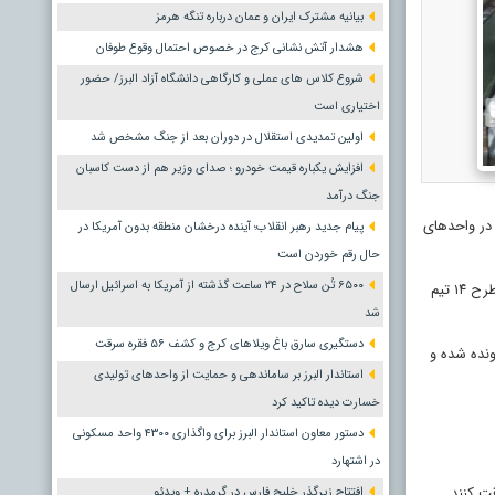
بیانیه مشترک ایران و عمان درباره تنگه هرمز
هشدار آتش نشانی کرج در خصوص احتمال وقوع طوفان
شروع کلاس های عملی و کارگاهی دانشگاه آزاد البرز/ حضور
اختیاری است
اولین تمدیدی استقلال در دوران بعد از جنگ مشخص شد
افزایش یکباره قیمت خودرو ؛ صدای وزیر هم از دست کاسبان
جنگ درآمد
 در واحدهای
پیام جدید رهبر انقلاب؛ آینده درخشان منطقه بدون آمریکا در
حال رقم خوردن است
۶۵۰۰ تُن سلاح در ۲۴ ساعت گذشته از آمریکا به اسرائیل ارسال
طرح پایش و حفظ سلامت و امنیت غذایی مردم و مسافران از روز ۱۲ اسفند ماه در البرزآغاز و تا روز ۱۵ فروردین ماه سال آینده ادامه خواهد داشت. در اجرای این طرح ۱۴ تیم
شد
دستگیری سارق باغ ویلاهای کرج و کشف ۵۶ فقره سرقت
 شده که برای ۹ مورد در دادسرا تشکیل پرونده شده و
استاندار البرز بر ساماندهی و حمایت از واحدهای تولیدی
خسارت دیده تاکید کرد
دستور معاون استاندار البرز برای واگذاری ۴۳۰۰ واحد مسکونی
در اشتهارد
ت کنند.
افتتاح زیرگذر خلیج فارس در گرمدره + ویدئو