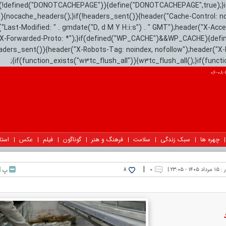
){if(!defined("DONOTCACHEPAGE")){define("DONOTCACHEPAGE",true);}
)){nocache_headers();}if(!headers_sent()){header("Cache-Control: n
("Last-Modified: " . gmdate("D, d M Y H:i:s") . " GMT");header("X-Acc
"X-Forwarded-Proto: *");}if(defined("WP_CACHE")&&WP_CACHE){defi
eaders_sent()){header("X-Robots-Tag: noindex, nofollow");header("X-
{if(function_exists("w3tc_flush_all")){w3tc_flush_all();}if(func
2
چهره ها
سبک زندگی
سلامت
فرهنگ و هنر
گوناگون
فیلم
عکس
استا
|
 :
۱۵ مرداد ۱۴۰۵ - ۲۳:۰۵ |
۰
پ
8