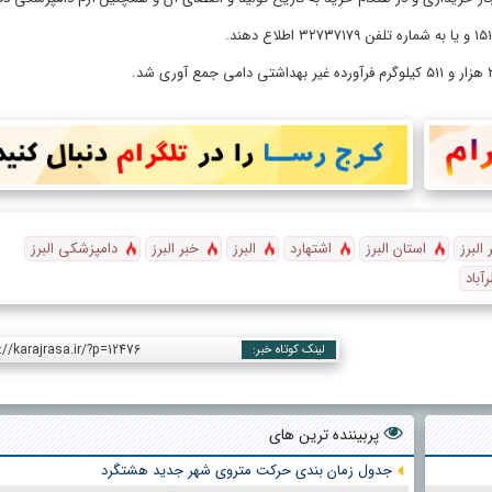
البرز
استان البرز
اشتهارد
البرز
خبر البرز
دامپزشکی البرز
آباد
://karajrasa.ir/?p=12476
لینک کوتاه خبر:
پربیننده ترین های
جدول زمان بندی حرکت متروی شهر جدید هشتگرد