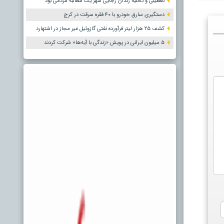
تعطیلی و تخلیه زندان رجایی شهر یک مطالبه مردمی بود
دستگیری سارق خودرو با ۴۰ فقره سرقت در کرج
کشف ۲۵ هزار لیتر فرآورده نفتی گازوئیل غیر مجاز در اشتهارد
۵ میلیون ایرانی در پویش «زندگی با آیه‌ها» شرکت کردند