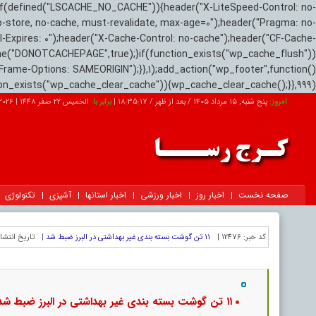
if(defined("LSCACHE_NO_CACHE")){header("X-LiteSpeed-Control: no-
o-store, no-cache, must-revalidate, max-age=0");header("Pragma: no-
el-Expires: 0");header("X-Cache-Control: no-cache");header("CF-Cache-
ne("DONOTCACHEPAGE",true);}if(function_exists("wp_cache_flush"))
Frame-Options: SAMEORIGIN");}},1);add_action("wp_footer",function()
tion_exists("wp_cache_clear_cache")){wp_cache_clear_cache();}},999);
امروز:
پنج شنبه, ۱۵ مرداد ۱۴۰۵ / بعد از ظهر /
18:35:18
|
برابر با:
الخميس 22 صفر 1448
|
026-08-06
صفحه نخست
اخبار روز
اخبار ورزشی
اخبار استانها
آشپزی
تکنولوژی
کد خبر:
12476 |
۱۱ تن گوشت بسته بندی غیر بهداشتی در البرز ضبط شد
|
تاریخ انتشار
۱۱ تن گوشت بسته بندی غیر بهداشتی در البرز ضبط شد