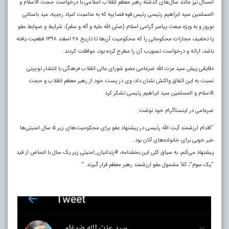
امسال نیز مانند سال‌های گذشته رهبر معظم انقلاب اسلامی با درخواست حجت الاسلام و
المسلمین سید ابراهیم رئیسی رئیس قوه قضاییه که به مناسبت اعیاد رجبیه، عید باستانی
نوروز و به ویژه مبعث پیامبر گرامی اسلام (صلی الله علیه و آله و سلم)، شرایط و ضوابط عفو
یا تخفیف مجازات محکومانی را که محکومیت آن‌ها تا تاریخ ۲۸ اسفند ۱۳۹۸ قطعیت یافته
باشد، ارائه و درخواست تصویب آن را مطرح کرده بود، موافقت کردند.
دقایقی پیش سید عزت الله ضرغامی عضو شورای عالی انقلاب فرهنگی با انتشار توییتی
نسبت به این اتفاق واکنش نشان داد؛ وی در پست خود از رهبر معظم انقلاب و حجت
الاسلام و المسلمین سید ابراهیم رئیسی تشکر کرد
ضرغامی در اینستاگرام خود نوشت:
“‏اقدام ارزشمند آیت الله رئیسی در پیشنهاد عفو برای محکومیت‌های زیر ۵ سال امنیتی‌ها
خبر خوبی برای خانواده‌های آنان بود.
پیشنهاد می‌کنم، به سیاق کلی این بخشنامه، ‎#زندانیان_امنیتی زیر یک سال با اغماض از قید
“یک سوم”، کلاً مشمول عفو ارزشمند رهبر معظم قرار گیرند. ”