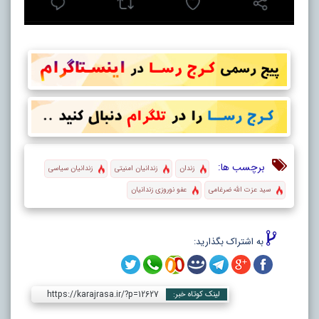
برچسب ها:
زندان
زندانیان امنیتی
زندانیان سیاسی
سید عزت الله ضرغامی
عفو نوروزی زندانیان
به اشتراک بگذارید:
https://karajrasa.ir/?p=12627
لینک کوتاه خبر: