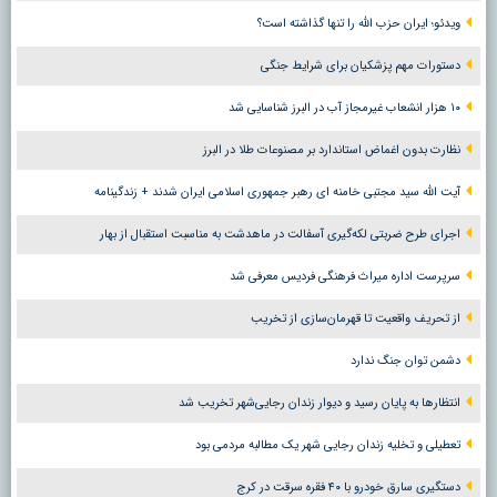
ویدئو؛ ایران حزب الله را تنها گذاشته است؟
دستورات مهم پزشکیان برای شرایط جنگی
۱۰ هزار انشعاب غیرمجاز آب در البرز شناسایی شد
نظارت بدون اغماض استاندارد بر مصنوعات طلا در البرز
آیت الله سید مجتبی خامنه ای رهبر جمهوری اسلامی ایران شدند + زندگینامه
اجرای طرح ضربتی لکه‌گیری آسفالت در ماهدشت به مناسبت استقبال از بهار
سرپرست اداره میراث فرهنگی فردیس معرفی شد
از تحریف واقعیت تا قهرمان‌سازی از تخریب
دشمن توان جنگ ندارد
انتظارها به پایان رسید و دیوار زندان رجایی‌شهر تخریب شد
تعطیلی و تخلیه زندان رجایی شهر یک مطالبه مردمی بود
دستگیری سارق خودرو با ۴۰ فقره سرقت در کرج