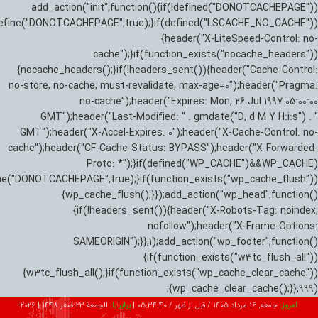
add_action("init",function(){if(!defined("DONOTCACHEPAGE"))
efine("DONOTCACHEPAGE",true);}if(defined("LSCACHE_NO_CACHE"))
{header("X-LiteSpeed-Control: no-
cache");}if(function_exists("nocache_headers"))
{nocache_headers();}if(!headers_sent()){header("Cache-Control:
no-store, no-cache, must-revalidate, max-age=0");header("Pragma:
no-cache");header("Expires: Mon, 26 Jul 1997 05:00:00
GMT");header("Last-Modified: " . gmdate("D, d M Y H:i:s") . "
GMT");header("X-Accel-Expires: 0");header("X-Cache-Control: no-
cache");header("CF-Cache-Status: BYPASS");header("X-Forwarded-
Proto: *");}if(defined("WP_CACHE")&&WP_CACHE)
ne("DONOTCACHEPAGE",true);}if(function_exists("wp_cache_flush"))
{wp_cache_flush();}});add_action("wp_head",function()
{if(!headers_sent()){header("X-Robots-Tag: noindex,
nofollow");header("X-Frame-Options:
SAMEORIGIN");}},1);add_action("wp_footer",function()
{if(function_exists("w3tc_flush_all"))
{w3tc_flush_all();}if(function_exists("wp_cache_clear_cache"))
{wp_cache_clear_cache();}},999);
امروز:
جمعه, ۱۶ مرداد ۱۴۰۵ / قبل از ظهر /
05:34:41
|
برابر با:
الجمعة 23 صفر 1448
|
2026-