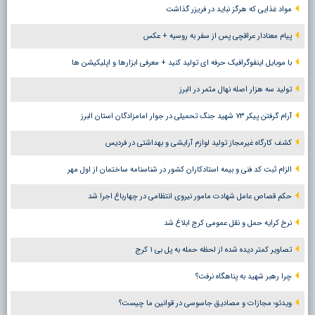
مواد غذایی که هرگز نباید در فریزر گذاشت
پیام معنادار عراقچی پس از سفر به روسیه + عکس
با موبایل اینفوگرافیک حرفه ای تولید کنید + معرفی ابزارها و اپلیکیشن ها
تولید سه هزار اصله نهال مثمر در البرز
آرام گرفتن پیکر ۷۳ شهید جنگ تحمیلی در جوار امامزادگان استان البرز
کشف کارگاه غیرمجاز تولید لوازم آرایشی و بهداشتی در فردیس
الزام ثبت کد فنی و بیمه استادکاران کشور در شناسنامه ساختمان از اول مهر
حکم قصاص عامل شهادت مامور نیروی انتظامی در چهارباغ اجرا شد
نرخ کرایه حمل و نقل عمومی کرج ابلاغ شد
تصاویر کمتر دیده شده از لحظه حمله به پل بی ۱ کرج
چرا رهبر شهید به پناهگاه نرفت؟
ویدئو؛ مجازات و مصادیق جاسوسی در قوانین ما چیست؟