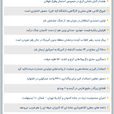
هشدار آتش نشانی کرج در خصوص احتمال وقوع طوفان
شروع کلاس های عملی و کارگاهی دانشگاه آزاد البرز/ حضور اختیاری است
اولین تمدیدی استقلال در دوران بعد از جنگ مشخص شد
افزایش یکباره قیمت خودرو ؛ صدای وزیر هم از دست کاسبان جنگ درآمد
پیام جدید رهبر انقلاب؛ آینده درخشان منطقه بدون آمریکا در حال رقم خوردن است
۶۵۰۰ تُن سلاح در ۲۴ ساعت گذشته از آمریکا به اسرائیل ارسال شد
دستگیری سارق باغ ویلاهای کرج و کشف ۵۶ فقره سرقت
استاندار البرز بر ساماندهی و حمایت از واحدهای تولیدی خسارت دیده تاکید کرد
دستور معاون استاندار البرز برای واگذاری ۴۳۰۰ واحد مسکونی در اشتهارد
افتتاح زیرگذر خلیج فارس در گرمدره + ویدئو
اجرای محدودیت تردد در جاده کندوان و آزادراه تهران – شمال ؛ ١١ اردیبهشت
دامنه های جعلی؛ کلاهبرداری ساده ای که کاربران حرفه ای را هم فریب می‌دهد