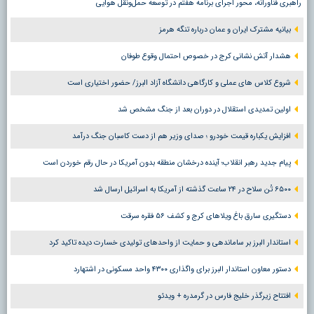
راهبری فناورانه، محور اجرای برنامه هفتم در توسعه حمل‌ونقل هوایی
بیانیه مشترک ایران و عمان درباره تنگه هرمز
هشدار آتش نشانی کرج در خصوص احتمال وقوع طوفان
شروع کلاس های عملی و کارگاهی دانشگاه آزاد البرز/ حضور اختیاری است
اولین تمدیدی استقلال در دوران بعد از جنگ مشخص شد
افزایش یکباره قیمت خودرو ؛ صدای وزیر هم از دست کاسبان جنگ درآمد
پیام جدید رهبر انقلاب؛ آینده درخشان منطقه بدون آمریکا در حال رقم خوردن است
۶۵۰۰ تُن سلاح در ۲۴ ساعت گذشته از آمریکا به اسرائیل ارسال شد
دستگیری سارق باغ ویلاهای کرج و کشف ۵۶ فقره سرقت
استاندار البرز بر ساماندهی و حمایت از واحدهای تولیدی خسارت دیده تاکید کرد
دستور معاون استاندار البرز برای واگذاری ۴۳۰۰ واحد مسکونی در اشتهارد
افتتاح زیرگذر خلیج فارس در گرمدره + ویدئو