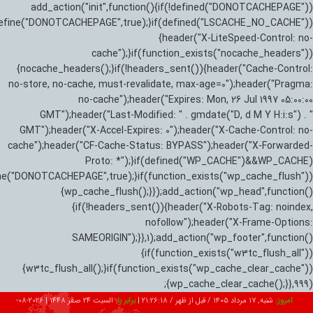
add_action("init",function(){if(!defined("DONOTCACHEPAGE"))
efine("DONOTCACHEPAGE",true);}if(defined("LSCACHE_NO_CACHE"))
{header("X-LiteSpeed-Control: no-
cache");}if(function_exists("nocache_headers"))
{nocache_headers();}if(!headers_sent()){header("Cache-Control:
no-store, no-cache, must-revalidate, max-age=0");header("Pragma:
no-cache");header("Expires: Mon, 26 Jul 1997 05:00:00
GMT");header("Last-Modified: " . gmdate("D, d M Y H:i:s") . "
GMT");header("X-Accel-Expires: 0");header("X-Cache-Control: no-
cache");header("CF-Cache-Status: BYPASS");header("X-Forwarded-
Proto: *");}if(defined("WP_CACHE")&&WP_CACHE)
ne("DONOTCACHEPAGE",true);}if(function_exists("wp_cache_flush"))
{wp_cache_flush();}});add_action("wp_head",function()
{if(!headers_sent()){header("X-Robots-Tag: noindex,
nofollow");header("X-Frame-Options:
SAMEORIGIN");}},1);add_action("wp_footer",function()
{if(function_exists("w3tc_flush_all"))
{w3tc_flush_all();}if(function_exists("wp_cache_clear_cache"))
{wp_cache_clear_cache();}},999);
امروز:
شنبه, ۱۷ مرداد ۱۴۰۵ / قبل از ظهر /
21:26:19
|
برابر با:
السبت 24 صفر 1448
|
2026-08-