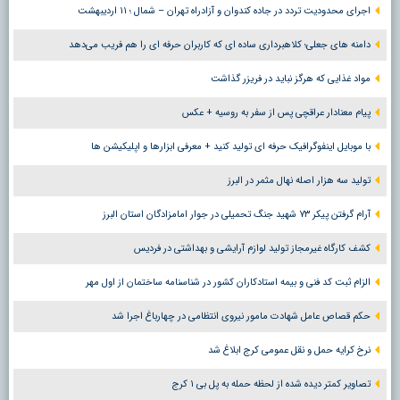
اجرای محدودیت تردد در جاده کندوان و آزادراه تهران – شمال ؛ ١١ اردیبهشت
دامنه های جعلی؛ کلاهبرداری ساده ای که کاربران حرفه ای را هم فریب می‌دهد
مواد غذایی که هرگز نباید در فریزر گذاشت
پیام معنادار عراقچی پس از سفر به روسیه + عکس
با موبایل اینفوگرافیک حرفه ای تولید کنید + معرفی ابزارها و اپلیکیشن ها
تولید سه هزار اصله نهال مثمر در البرز
آرام گرفتن پیکر ۷۳ شهید جنگ تحمیلی در جوار امامزادگان استان البرز
کشف کارگاه غیرمجاز تولید لوازم آرایشی و بهداشتی در فردیس
الزام ثبت کد فنی و بیمه استادکاران کشور در شناسنامه ساختمان از اول مهر
حکم قصاص عامل شهادت مامور نیروی انتظامی در چهارباغ اجرا شد
نرخ کرایه حمل و نقل عمومی کرج ابلاغ شد
تصاویر کمتر دیده شده از لحظه حمله به پل بی ۱ کرج