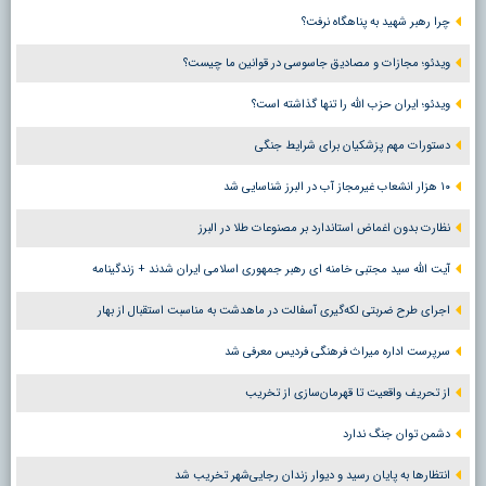
چرا رهبر شهید به پناهگاه نرفت؟
ویدئو؛ مجازات و مصادیق جاسوسی در قوانین ما چیست؟
ویدئو؛ ایران حزب الله را تنها گذاشته است؟
دستورات مهم پزشکیان برای شرایط جنگی
۱۰ هزار انشعاب غیرمجاز آب در البرز شناسایی شد
نظارت بدون اغماض استاندارد بر مصنوعات طلا در البرز
آیت الله سید مجتبی خامنه ای رهبر جمهوری اسلامی ایران شدند + زندگینامه
اجرای طرح ضربتی لکه‌گیری آسفالت در ماهدشت به مناسبت استقبال از بهار
سرپرست اداره میراث فرهنگی فردیس معرفی شد
از تحریف واقعیت تا قهرمان‌سازی از تخریب
دشمن توان جنگ ندارد
انتظارها به پایان رسید و دیوار زندان رجایی‌شهر تخریب شد