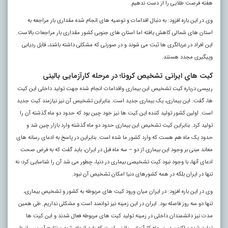
هفته فرصت طلایی را از دست ندهیم.
وی در این باره افزود: به دنبال اقدامات و توصیه های انجام شده مقداری بار مراجعه به
استان های شمالی کاهش یافته اما استان های جنوبی کشور مقداری بار مراجعات بالاست.
این افراد در غربالگری ها ثبت می شوند و در صورتی که مشکلی داشته باشند، قابل ردیابی
وپیگیری مجدد هستند.
کیت های ایرانی تشخیص کرونا؛ در مرحله کارآزمایی بالینی
رییسی درباره کیت تشخیص این بیماری واقدامات انجام شده جهت تولید داخلی این کیت
ها، گفت: این بیماری، یک بیماری جدید است. بنابراین تشخیص آن نیز نیازمند کیت جدید
است. اولین کشور تولید کننده این کیت ها نیز خود چین بود که حدود دو ماه گذشته آن را
تولید کرد. بنابراین کیت تشخیص این بیماری حدود دو ماه گذشته وارد بازار چین شد و
حدود یک ماه هم هست که وارد کشور ما شده است. بنابراین در پاسخ به ادعای رسانه های
معاند مبنی بر وجود این بیماری از دو – سه ماه قبل در ایران، باید گفت که به فرض صحت
ادعای آنها، با وجود نبود کیت تشخیصی بیماری در دنیا، چطور می شد آن را شناسایی کرد؛ نه
تنها در ایران بلکه در همه کشورهای دنیا امکان تشخیص آن نبود.
وی در این باره افزود: در ایران میان ورود کیت های مربوطه به کشور و تشخیص بیماری،
تنها دو سه روز فاصله بود. ایران در این زمینه نیز توانمند است و مشکلی نداریم. طی همین
مدت نیز دانشمندان داخلی در زمینه تولید کیت های مربوطه فعال شدند و این کیت ها