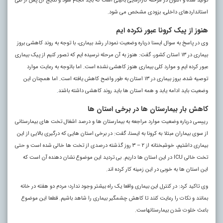
تولید شده و اکنون در مرحله کارآزمایی بالینی است که باید انجام شود و نتایج آن پس از طی
استانداردهای داخلی، بزودی مشخص می شود.
هنوز از پیک کرونا عبور نکرده ایم
وی در پاسخ به سوال ایسنا درباره وضعیت نمودار رشد بیماری، با توجه به روند کاهشی بروز
بیماری در ۱۳ استان کشور، گفت: هنوز به آن مرحله نرسیده ایم که تصور کنیم از پیک بیماری
عبور کرده ایم و موارد کلی بیماری هنوز کاهشی نشده است. اما باتوجه به رعایت موارد
توصیه شده، بروز بیماری در ۱۳ استان به طور واضح کاهش یافته است. اما همچنان این
وضعیت باید ادامه یابد و همه استان ها باید روند کاهشی داشته باشند
.
کاهش بار بیمارستان ها در برخی استان ها
رییسی درباره وضعیت موارد مراجعه به بیمارستان ها و درصد اشغال تخت های بیمارستانی
از سوی بیماران مبتلا به کرونا به ایسنا، گفت: در برخی استان هایی که درگیری بالایی از این
بیماری داشتیم، خوشبختانه از ۲ – ۳ روز گذشته درصدی از تخت ها خالی شده است و حتی
تخت خالی ICU در این استان ها داریم. بی تردید این موضوع نشان دهنده آن است که
این استان ها به خوبی در این زمینه کار کرده اند.
وی تاکید کرد: در کنترل این بیماری واقعا یک راه بیشتر وجود ندارد؛ مردم دو هفته در خانه
بمانند و نکات را رعایت کنند تا کاهش چشمگیر بیماری را شاهد باشیم. قطعا این موضوع
باعث خلوت شدن بیمارستانهاست.