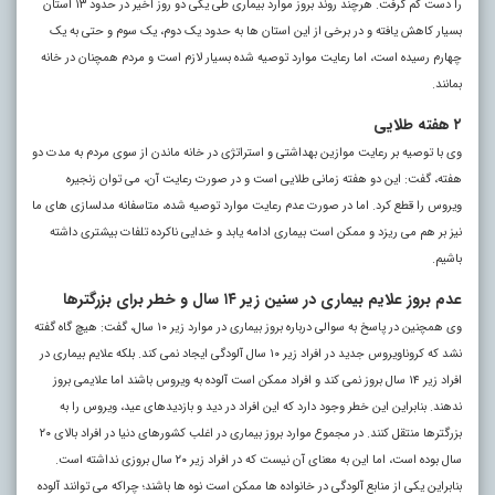
را دست کم گرفت. هرچند روند بروز موارد بیماری طی یکی دو روز اخیر در حدود ۱۳ استان
بسیار کاهش یافته و در برخی از این استان ها به حدود یک دوم، یک سوم و حتی به یک
چهارم رسیده است، اما رعایت موارد توصیه شده بسیار لازم است و مردم همچنان در خانه
بمانند.
۲ هفته طلایی
وی با توصیه بر رعایت موازین بهداشتی و استراتژی در خانه ماندن از سوی مردم به مدت دو
هفته، گفت: این دو هفته زمانی طلایی است و در صورت رعایت آن، می توان زنجیره
ویروس را قطع کرد. اما در صورت عدم رعایت موارد توصیه شده، متاسفانه مدلسازی های ما
نیز بر هم می ریزد و ممکن است بیماری ادامه یابد و خدایی ناکرده تلفات بیشتری داشته
باشیم.
عدم بروز علایم بیماری در سنین زیر ۱۴ سال و خطر برای بزرگترها
وی همچنین در پاسخ به سوالی درباره بروز بیماری در موارد زیر ۱۰ سال، گفت: هیچ گاه گفته
نشد که کروناویروس جدید در افراد زیر ۱۰ سال آلودگی ایجاد نمی کند. بلکه علایم بیماری در
افراد زیر ۱۴ سال بروز نمی کند و افراد ممکن است آلوده به ویروس باشند اما علایمی بروز
ندهند. بنابراین این خطر وجود دارد که این افراد در دید و بازدیدهای عید، ویروس را به
بزرگترها منتقل کنند. در مجموع موارد بروز بیماری در اغلب کشورهای دنیا در افراد بالای ۲۰
سال بوده است، اما این به معنای آن نیست که در افراد زیر ۲۰ سال بروزی نداشته است.
بنابراین یکی از منابع آلودگی در خانواده ها ممکن است نوه ها باشند؛ چراکه می توانند آلوده