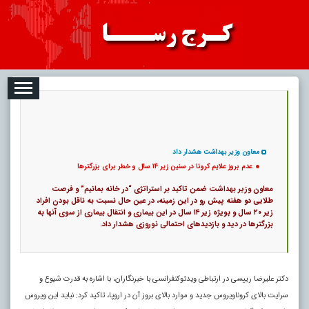
08
تبلیغات
درباره ما
ارتباط با ما
RSS
|
کد خبر:
12755 |
عدم بروز علایم کرونا در سنین زیر ۱۴ سال و خطر برای بزرگترها
|
11
تاریخ انتشار :
۱۷ مرداد ۱۴۰۵ - ۱:۵۶ |
۰
پ
معاون وزیر بهداشت هشدار داد
عدم بروز علایم کرونا در سنین زیر ۱۴ سال و خطر برای بزرگترها
معاون وزیر بهداشت ضمن تاکید بر استراتژی “در خانه بمانیم” و فرصت
طلایی دو هفته پیش رو در این زمینه، در عین حال نسبت به ناقل بودن افراد
زیر ۲۰ سال و بویژه زیر ۱۴ سال در این بیماری و انتقال بیماری از سوی آنها به
بزرگترها در دید و بازدیدهای احتمالی نوروزی هشدار داد.
دکتر علیرضا رییسی در ارتباطی ویدئوکنفرانسی با خبرنگاران، با اشاره به قدرت شیوع و
سرایت بالای کروناویروس جدید و موارد بالای بروز آن در اروپا، تاکید کرد: نباید این ویروس