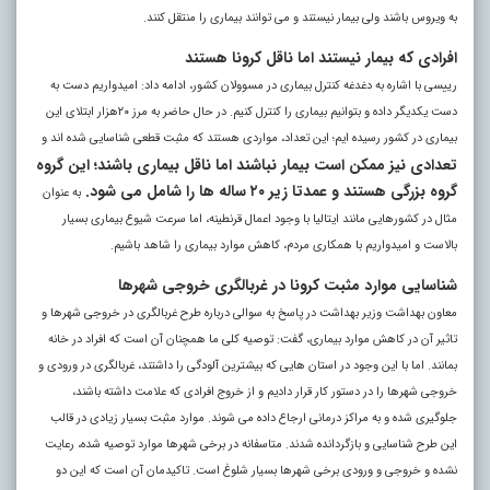
به ویروس باشند ولی بیمار نیستند و می توانند بیماری را منتقل کنند.
افرادی که بیمار نیستند اما ناقل کرونا هستند
رییسی با اشاره به دغدغه کنترل بیماری در مسوولان کشور، ادامه داد: امیدواریم دست به
دست یکدیگر داده و بتوانیم بیماری را کنترل کنیم. در حال حاضر به مرز ۲۰هزار ابتلای این
بیماری در کشور رسیده ایم؛ این تعداد، مواردی هستند که مثبت قطعی شناسایی شده اند و
تعدادی نیز ممکن است بیمار نباشند اما ناقل بیماری باشند؛ این گروه
گروه بزرگی هستند و عمدتا زیر ۲۰ ساله ها را شامل می شود.
به عنوان
مثال در کشورهایی مانند ایتالیا با وجود اعمال قرنطینه، اما سرعت شیوع بیماری بسیار
بالاست و امیدواریم با همکاری مردم، کاهش موارد بیماری را شاهد باشیم.
شناسایی موارد مثبت کرونا در غربالگری خروجی شهرها
معاون بهداشت وزیر بهداشت در پاسخ به سوالی درباره طرح غربالگری در خروجی شهرها و
تاثیر آن در کاهش موارد بیماری، گفت: توصیه کلی ما همچنان آن است که افراد در خانه
بمانند. اما با این وجود در استان هایی که بیشترین آلودگی را داشتند، غربالگری در ورودی و
خروجی شهرها را در دستور کار قرار دادیم و از خروج افرادی که علامت داشته باشند،
جلوگیری شده و به مراکز درمانی ارجاع داده می شوند. موارد مثبت بسیار زیادی در قالب
این طرح شناسایی و بازگردانده شدند. متاسفانه در برخی شهرها موارد توصیه شده، رعایت
نشده و خروجی و ورودی برخی شهرها بسیار شلوغ است. تاکیدمان آن است که این دو