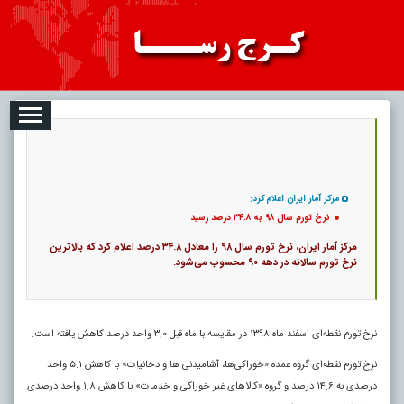
08-09
تبلیغات
درباره ما
ارتباط با ما
RSS
|
کد خبر:
12775 |
نرخ تورم سال ۹۸ به ۳۴.۸ درصد رسید
|
14
تاریخ انتشار :
۱۸ مرداد ۱۴۰۵ - ۱۲:۳۴ |
۰
پ
مرکز آمار ایران اعلام کرد:
نرخ تورم سال ۹۸ به ۳۴.۸ درصد رسید
مرکز آمار ایران، نرخ تورم سال ۹۸ را معادل ۳۴.۸ درصد اعلام کرد که بالاترین
نرخ تورم سالانه در دهه ۹۰ محسوب می‌شود.
نرخ تورم نقطه‌ای اسفند ماه ١٣٩٨ در مقایسه با ماه قبل ٣,٠ واحد درصد کاهش یافته است.
نرخ تورم نقطه‌ای گروه عمده «خوراکی‌ها، آشامیدنی ها و دخانیات» با کاهش ۵.١ واحد
درصدی به ١۴.۶ درصد و گروه «کالاهای غیر خوراکی و خدمات» با کاهش ١.٨ واحد درصدی