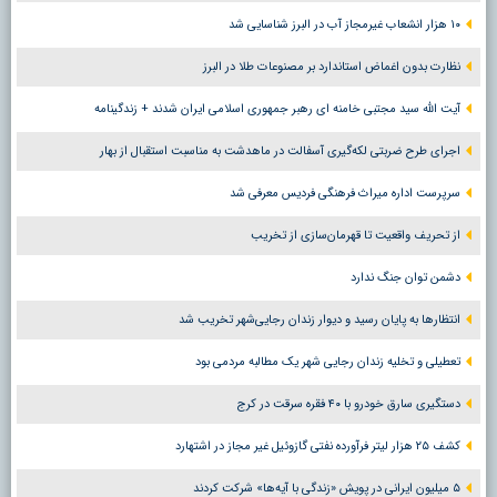
۱۰ هزار انشعاب غیرمجاز آب در البرز شناسایی شد
نظارت بدون اغماض استاندارد بر مصنوعات طلا در البرز
آیت الله سید مجتبی خامنه ای رهبر جمهوری اسلامی ایران شدند + زندگینامه
اجرای طرح ضربتی لکه‌گیری آسفالت در ماهدشت به مناسبت استقبال از بهار
سرپرست اداره میراث فرهنگی فردیس معرفی شد
از تحریف واقعیت تا قهرمان‌سازی از تخریب
دشمن توان جنگ ندارد
انتظارها به پایان رسید و دیوار زندان رجایی‌شهر تخریب شد
تعطیلی و تخلیه زندان رجایی شهر یک مطالبه مردمی بود
دستگیری سارق خودرو با ۴۰ فقره سرقت در کرج
کشف ۲۵ هزار لیتر فرآورده نفتی گازوئیل غیر مجاز در اشتهارد
۵ میلیون ایرانی در پویش «زندگی با آیه‌ها» شرکت کردند