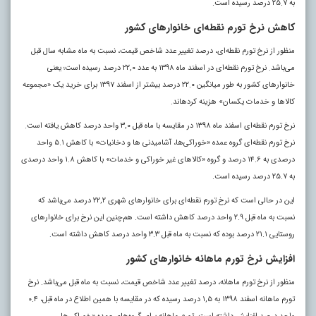
به ٢۵.٧ درصد رسیده است.
کاهش نرخ تورم نقطه‌ای خانوارهای کشور
منظور از نرخ تورم نقطه‌ای، درصد تغییر عدد شاخص قیمت، نسبت به ماه مشابه سال قبل
می‌باشد. نرخ تورم نقطه‌ای در اسفند ماه ١٣٩٨ به عدد ٢٢,٠ درصد رسیده است؛ یعنی
خانوارهای کشور به طور میانگین ٢٢.٠ درصد بیشتر از اسفند ١٣٩٧ برای خرید یک «مجموعه
کالاها و خدمات یکسان» هزینه کرده­اند.
نرخ تورم نقطه‌ای اسفند ماه ١٣٩٨ در مقایسه با ماه قبل ٣,٠ واحد درصد کاهش یافته است.
نرخ تورم نقطه‌ای گروه عمده «خوراکی‌ها، آشامیدنی ها و دخانیات» با کاهش ۵.١ واحد
درصدی به ١۴.۶ درصد و گروه «کالاهای غیر خوراکی و خدمات» با کاهش ١.٨ واحد درصدی
به ٢۵.٧ درصد رسیده است.
این در حالی است که نرخ تورم نقطه‌ای برای خانوارهای شهری ٢٢,٢ درصد می‌باشد که
نسبت به ماه قبل ٢.٩ واحد درصد کاهش داشته است. هم‌چنین این نرخ برای خانوارهای
روستایی ٢١.١ درصد بوده که نسبت به ماه قبل ٣.٣ واحد درصد کاهش داشته است
.
افزایش نرخ تورم ماهانه خانوارهای کشور
منظور از نرخ تورم ماهانه، درصد تغییر عدد شاخص قیمت، نسبت به ماه قبل می‌باشد. نرخ
تورم ماهانه اسفند ١٣٩٨ به ١,۵ درصد رسیده که در مقایسه با همین اطلاع در ماه قبل، ٠.۴