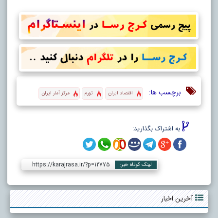
برچسب ها:
اقتصاد ایران
تورم
مرکز آمار ایران
به اشتراک بگذارید:
https://karajrasa.ir/?p=12775
لینک کوتاه خبر:
آخرین اخبار