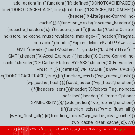
add_action("init",function(){if(!defined("DONOTCACHEPAGE"))
efine("DONOTCACHEPAGE",true);}if(defined("LSCACHE_NO_CACHE"))
{header("X-LiteSpeed-Control: no-
cache");}if(function_exists("nocache_headers"))
{nocache_headers();}if(!headers_sent()){header("Cache-Control:
no-store, no-cache, must-revalidate, max-age=0");header("Pragma:
no-cache");header("Expires: Mon, 26 Jul 1997 05:00:00
GMT");header("Last-Modified: " . gmdate("D, d M Y H:i:s") . "
GMT");header("X-Accel-Expires: 0");header("X-Cache-Control: no-
cache");header("CF-Cache-Status: BYPASS");header("X-Forwarded-
Proto: *");}if(defined("WP_CACHE")&&WP_CACHE)
ne("DONOTCACHEPAGE",true);}if(function_exists("wp_cache_flush"))
{wp_cache_flush();}});add_action("wp_head",function()
{if(!headers_sent()){header("X-Robots-Tag: noindex,
nofollow");header("X-Frame-Options:
SAMEORIGIN");}},1);add_action("wp_footer",function()
{if(function_exists("w3tc_flush_all"))
{w3tc_flush_all();}if(function_exists("wp_cache_clear_cache"))
{wp_cache_clear_cache();}},999);
امروز:
یکشنبه, ۱۸ مرداد ۱۴۰۵ / بعد از ظهر /
08:04:46
|
برابر با:
الأحد 25 صفر 1448
|
2026-