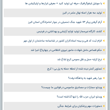
با موبایل اینفوگرافیک حرفه ای تولید کنید + معرفی ابزارها و اپلیکیشن ها
تولید سه هزار اصله نهال مثمر در البرز
آرام گرفتن پیکر ۷۳ شهید جنگ تحمیلی در جوار امامزادگان استان البرز
کشف کارگاه غیرمجاز تولید لوازم آرایشی و بهداشتی در فردیس
الزام ثبت کد فنی و بیمه استادکاران کشور در شناسنامه ساختمان از اول مهر
حکم قصاص عامل شهادت مامور نیروی انتظامی در چهارباغ اجرا شد
نرخ کرایه حمل و نقل عمومی کرج ابلاغ شد
تصاویر کمتر دیده شده از لحظه حمله به پل بی ۱ کرج
چرا رهبر شهید به پناهگاه نرفت؟
ویدئو؛ مجازات و مصادیق جاسوسی در قوانین ما چیست؟
ویدئو؛ ایران حزب الله را تنها گذاشته است؟
دستورات مهم پزشکیان برای شرایط جنگی