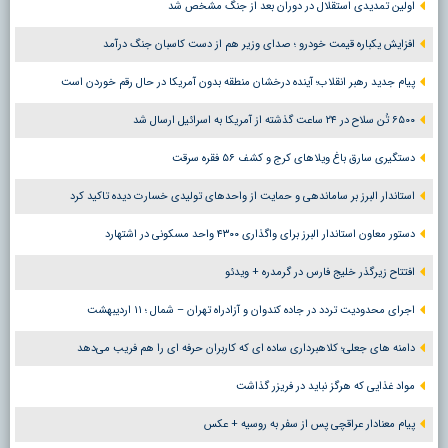
اولین تمدیدی استقلال در دوران بعد از جنگ مشخص شد
افزایش یکباره قیمت خودرو ؛ صدای وزیر هم از دست کاسبان جنگ درآمد
پیام جدید رهبر انقلاب؛ آینده درخشان منطقه بدون آمریکا در حال رقم خوردن است
۶۵۰۰ تُن سلاح در ۲۴ ساعت گذشته از آمریکا به اسرائیل ارسال شد
دستگیری سارق باغ ویلاهای کرج و کشف ۵۶ فقره سرقت
استاندار البرز بر ساماندهی و حمایت از واحدهای تولیدی خسارت دیده تاکید کرد
دستور معاون استاندار البرز برای واگذاری ۴۳۰۰ واحد مسکونی در اشتهارد
افتتاح زیرگذر خلیج فارس در گرمدره + ویدئو
اجرای محدودیت تردد در جاده کندوان و آزادراه تهران – شمال ؛ ١١ اردیبهشت
دامنه های جعلی؛ کلاهبرداری ساده ای که کاربران حرفه ای را هم فریب می‌دهد
مواد غذایی که هرگز نباید در فریزر گذاشت
پیام معنادار عراقچی پس از سفر به روسیه + عکس