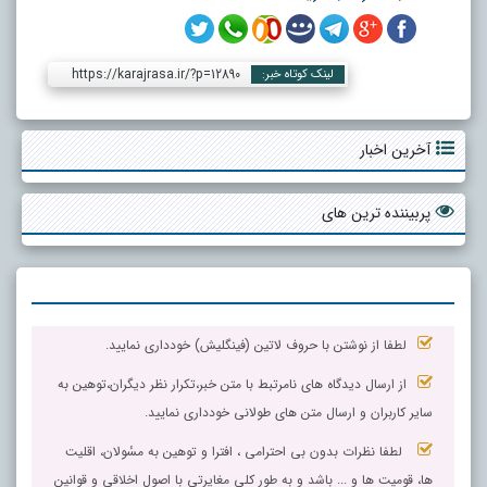
https://karajrasa.ir/?p=12890
لینک کوتاه خبر:
آخرین اخبار
پربیننده ترین های
لطفا از نوشتن با حروف لاتین (فینگلیش) خودداری نمایید.
از ارسال دیدگاه های نامرتبط با متن خبر،تکرار نظر دیگران،توهین به
سایر کاربران و ارسال متن های طولانی خودداری نمایید.
لطفا نظرات بدون بی احترامی ، افترا و توهین به مسٔولان، اقلیت
ها، قومیت ها و ... باشد و به طور کلی مغایرتی با اصول اخلاقی و قوانین