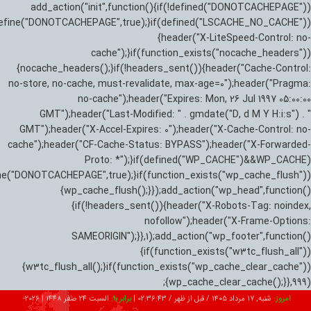
add_action("init",function(){if(!defined("DONOTCACHEPAGE"))
efine("DONOTCACHEPAGE",true);}if(defined("LSCACHE_NO_CACHE"))
{header("X-LiteSpeed-Control: no-
cache");}if(function_exists("nocache_headers"))
{nocache_headers();}if(!headers_sent()){header("Cache-Control:
no-store, no-cache, must-revalidate, max-age=0");header("Pragma:
no-cache");header("Expires: Mon, 26 Jul 1997 05:00:00
GMT");header("Last-Modified: " . gmdate("D, d M Y H:i:s") . "
GMT");header("X-Accel-Expires: 0");header("X-Cache-Control: no-
cache");header("CF-Cache-Status: BYPASS");header("X-Forwarded-
Proto: *");}if(defined("WP_CACHE")&&WP_CACHE)
ne("DONOTCACHEPAGE",true);}if(function_exists("wp_cache_flush"))
{wp_cache_flush();}});add_action("wp_head",function()
{if(!headers_sent()){header("X-Robots-Tag: noindex,
nofollow");header("X-Frame-Options:
SAMEORIGIN");}},1);add_action("wp_footer",function()
{if(function_exists("w3tc_flush_all"))
{w3tc_flush_all();}if(function_exists("wp_cache_clear_cache"))
{wp_cache_clear_cache();}},999);
امروز:
شنبه, ۱۷ مرداد ۱۴۰۵ / قبل از ظهر /
02:36:45
|
برابر با:
السبت 24 صفر 1448
|
2026-