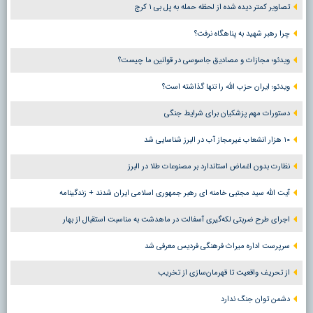
تصاویر کمتر دیده شده از لحظه حمله به پل بی ۱ کرج
چرا رهبر شهید به پناهگاه نرفت؟
ویدئو؛ مجازات و مصادیق جاسوسی در قوانین ما چیست؟
ویدئو؛ ایران حزب الله را تنها گذاشته است؟
دستورات مهم پزشکیان برای شرایط جنگی
۱۰ هزار انشعاب غیرمجاز آب در البرز شناسایی شد
نظارت بدون اغماض استاندارد بر مصنوعات طلا در البرز
آیت الله سید مجتبی خامنه ای رهبر جمهوری اسلامی ایران شدند + زندگینامه
اجرای طرح ضربتی لکه‌گیری آسفالت در ماهدشت به مناسبت استقبال از بهار
سرپرست اداره میراث فرهنگی فردیس معرفی شد
از تحریف واقعیت تا قهرمان‌سازی از تخریب
دشمن توان جنگ ندارد