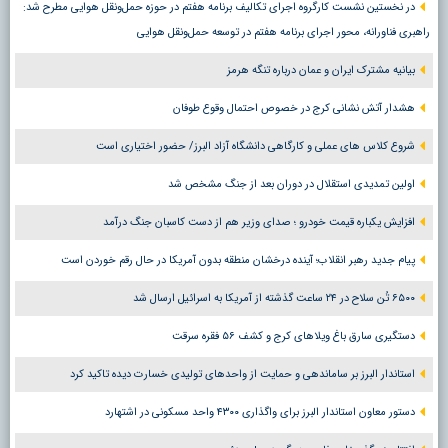
در نخستین نشست کارگروه اجرای تکالیف برنامه هفتم در حوزه حمل‌ونقل هوایی مطرح شد:
راهبری فناورانه، محور اجرای برنامه هفتم در توسعه حمل‌ونقل هوایی
بیانیه مشترک ایران و عمان درباره تنگه هرمز
هشدار آتش نشانی کرج در خصوص احتمال وقوع طوفان
شروع کلاس های عملی و کارگاهی دانشگاه آزاد البرز/ حضور اختیاری است
اولین تمدیدی استقلال در دوران بعد از جنگ مشخص شد
افزایش یکباره قیمت خودرو ؛ صدای وزیر هم از دست کاسبان جنگ درآمد
پیام جدید رهبر انقلاب؛ آینده درخشان منطقه بدون آمریکا در حال رقم خوردن است
۶۵۰۰ تُن سلاح در ۲۴ ساعت گذشته از آمریکا به اسرائیل ارسال شد
دستگیری سارق باغ ویلاهای کرج و کشف ۵۶ فقره سرقت
استاندار البرز بر ساماندهی و حمایت از واحدهای تولیدی خسارت دیده تاکید کرد
دستور معاون استاندار البرز برای واگذاری ۴۳۰۰ واحد مسکونی در اشتهارد