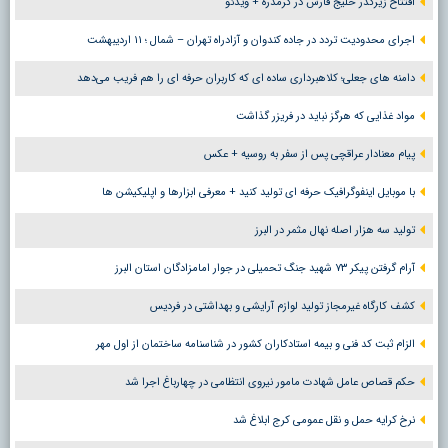
افتتاح زیرگذر خلیج فارس در گرمدره + ویدئو
اجرای محدودیت تردد در جاده کندوان و آزادراه تهران – شمال ؛ ١١ اردیبهشت
دامنه های جعلی؛ کلاهبرداری ساده ای که کاربران حرفه ای را هم فریب می‌دهد
مواد غذایی که هرگز نباید در فریزر گذاشت
پیام معنادار عراقچی پس از سفر به روسیه + عکس
با موبایل اینفوگرافیک حرفه ای تولید کنید + معرفی ابزارها و اپلیکیشن ها
تولید سه هزار اصله نهال مثمر در البرز
آرام گرفتن پیکر ۷۳ شهید جنگ تحمیلی در جوار امامزادگان استان البرز
کشف کارگاه غیرمجاز تولید لوازم آرایشی و بهداشتی در فردیس
الزام ثبت کد فنی و بیمه استادکاران کشور در شناسنامه ساختمان از اول مهر
حکم قصاص عامل شهادت مامور نیروی انتظامی در چهارباغ اجرا شد
نرخ کرایه حمل و نقل عمومی کرج ابلاغ شد