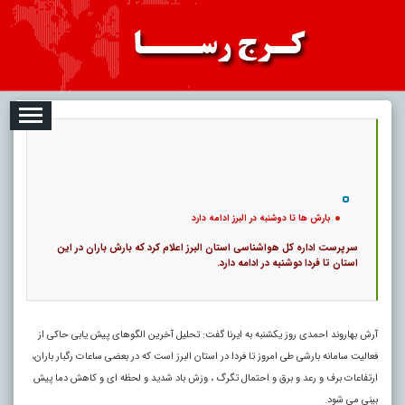
08-08
تبلیغات
درباره ما
ارتباط با ما
RSS
|
کد خبر:
12890 |
بارش ها تا دوشنبه در البرز ادامه دارد
|
9
تاریخ انتشار :
۱۷ مرداد ۱۴۰۵ - ۷:۰۶ |
۰
پ
بارش ها تا دوشنبه در البرز ادامه دارد
سرپرست اداره کل هواشناسی استان البرز اعلام کرد که بارش باران در این
استان تا فردا دوشنبه در ادامه دارد.
آرش بهاروند احمدی روز یکشنبه به ایرنا گفت: تحلیل آخرین الگوهای پیش یابی حاکی از
فعالیت سامانه بارشی طی امروز تا فردا در استان البرز است که در بعضی ساعات رگبار باران،
ارتفاعات برف و رعد و برق و احتمال تگرگ ، وزش باد شدید و لحظه ای و کاهش دما پیش
بینی می شود
.