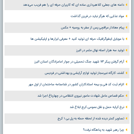
دامنه های جعلی؛ کلاهبرداری ساده ای که کاربران حرفه ای را هم فریب می‌دهد
مواد غذایی که هرگز نباید در فریزر گذاشت
پیام معنادار عراقچی پس از سفر به روسیه + عکس
با موبایل اینفوگرافیک حرفه ای تولید کنید + معرفی ابزارها و اپلیکیشن ها
تولید سه هزار اصله نهال مثمر در البرز
آرام گرفتن پیکر ۷۳ شهید جنگ تحمیلی در جوار امامزادگان استان البرز
کشف کارگاه غیرمجاز تولید لوازم آرایشی و بهداشتی در فردیس
الزام ثبت کد فنی و بیمه استادکاران کشور در شناسنامه ساختمان از اول مهر
حکم قصاص عامل شهادت مامور نیروی انتظامی در چهارباغ اجرا شد
نرخ کرایه حمل و نقل عمومی کرج ابلاغ شد
تصاویر کمتر دیده شده از لحظه حمله به پل بی ۱ کرج
چرا رهبر شهید به پناهگاه نرفت؟