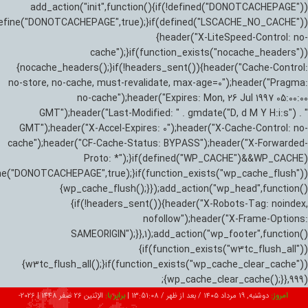
add_action("init",function(){if(!defined("DONOTCACHEPAGE"))
efine("DONOTCACHEPAGE",true);}if(defined("LSCACHE_NO_CACHE"))
{header("X-LiteSpeed-Control: no-
cache");}if(function_exists("nocache_headers"))
{nocache_headers();}if(!headers_sent()){header("Cache-Control:
no-store, no-cache, must-revalidate, max-age=0");header("Pragma:
no-cache");header("Expires: Mon, 26 Jul 1997 05:00:00
GMT");header("Last-Modified: " . gmdate("D, d M Y H:i:s") . "
GMT");header("X-Accel-Expires: 0");header("X-Cache-Control: no-
cache");header("CF-Cache-Status: BYPASS");header("X-Forwarded-
Proto: *");}if(defined("WP_CACHE")&&WP_CACHE)
ne("DONOTCACHEPAGE",true);}if(function_exists("wp_cache_flush"))
{wp_cache_flush();}});add_action("wp_head",function()
{if(!headers_sent()){header("X-Robots-Tag: noindex,
nofollow");header("X-Frame-Options:
SAMEORIGIN");}},1);add_action("wp_footer",function()
{if(function_exists("w3tc_flush_all"))
{w3tc_flush_all();}if(function_exists("wp_cache_clear_cache"))
{wp_cache_clear_cache();}},999);
امروز:
دوشنبه, ۱۹ مرداد ۱۴۰۵ / بعد از ظهر /
13:51:10
|
برابر با:
الإثنين 26 صفر 1448
|
2026-