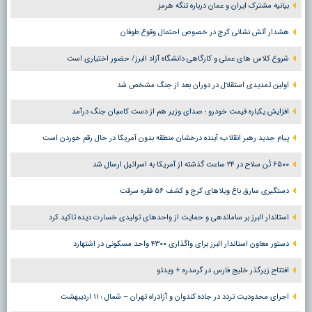
بیانیه مشترک ایران و عمان درباره تنگه هرمز
هشدار آتش نشانی کرج در خصوص احتمال وقوع طوفان
شروع کلاس های عملی و کارگاهی دانشگاه آزاد البرز/ حضور اختیاری است
اولین تمدیدی استقلال در دوران بعد از جنگ مشخص شد
افزایش یکباره قیمت خودرو ؛ صدای وزیر هم از دست کاسبان جنگ درآمد
پیام جدید رهبر انقلاب؛ آینده درخشان منطقه بدون آمریکا در حال رقم خوردن است
۶۵۰۰ تُن سلاح در ۲۴ ساعت گذشته از آمریکا به اسرائیل ارسال شد
دستگیری سارق باغ ویلاهای کرج و کشف ۵۶ فقره سرقت
استاندار البرز بر ساماندهی و حمایت از واحدهای تولیدی خسارت دیده تاکید کرد
دستور معاون استاندار البرز برای واگذاری ۴۳۰۰ واحد مسکونی در اشتهارد
افتتاح زیرگذر خلیج فارس در گرمدره + ویدئو
اجرای محدودیت تردد در جاده کندوان و آزادراه تهران – شمال ؛ ١١ اردیبهشت