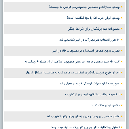
ویدئو؛ مجازات و مصادیق جاسوسی در قوانین ما چیست؟
ویدئو؛ ایران حزب الله را تنها گذاشته است؟
دستورات مهم پزشکیان برای شرایط جنگی
۱۰ هزار انشعاب غیرمجاز آب در البرز شناسایی شد
نظارت بدون اغماض استاندارد بر مصنوعات طلا در البرز
آیت الله سید مجتبی خامنه ای رهبر جمهوری اسلامی ایران شدند + زندگینامه
اجرای طرح ضربتی لکه‌گیری آسفالت در ماهدشت به مناسبت استقبال از بهار
سرپرست اداره میراث فرهنگی فردیس معرفی شد
از تحریف واقعیت تا قهرمان‌سازی از تخریب
دشمن توان جنگ ندارد
انتظارها به پایان رسید و دیوار زندان رجایی‌شهر تخریب شد
تعطیلی و تخلیه زندان رجایی شهر یک مطالبه مردمی بود