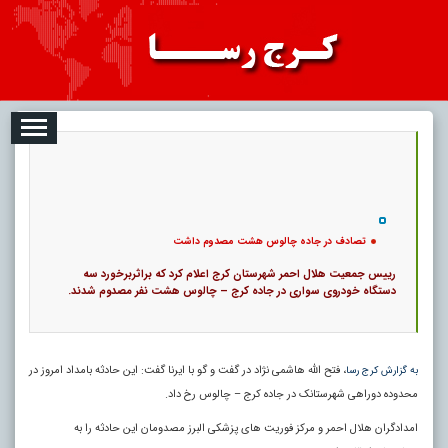
08-10
تبلیغات
درباره ما
ارتباط با ما
RSS
|
کد خبر:
1291 |
تصادف در جاده چالوس هشت مصدوم داشت
|
11
تاریخ انتشار :
۱۹ مرداد ۱۴۰۵ - ۱۸:۲۱ |
۰
پ
تصادف در جاده چالوس هشت مصدوم داشت
رییس جمعیت هلال احمر شهرستان کرج اعلام کرد که براثربرخورد سه
دستگاه خودروی سواری در جاده کرج – چالوس هشت نفر مصدوم شدند.
، فتح الله هاشمی نژاد در گفت و گو با ایرنا گفت: این حادثه بامداد امروز در
به گزارش کرج رسا
محدوده دوراهی شهرستانک در جاده کرج – چالوس رخ داد.
امدادگران هلال احمر و مرکز فوریت های پزشکی البرز مصدومان این حادثه را به