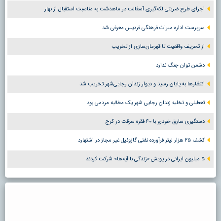
اجرای طرح ضربتی لکه‌گیری آسفالت در ماهدشت به مناسبت استقبال از بهار
سرپرست اداره میراث فرهنگی فردیس معرفی شد
از تحریف واقعیت تا قهرمان‌سازی از تخریب
دشمن توان جنگ ندارد
انتظارها به پایان رسید و دیوار زندان رجایی‌شهر تخریب شد
تعطیلی و تخلیه زندان رجایی شهر یک مطالبه مردمی بود
دستگیری سارق خودرو با ۴۰ فقره سرقت در کرج
کشف ۲۵ هزار لیتر فرآورده نفتی گازوئیل غیر مجاز در اشتهارد
۵ میلیون ایرانی در پویش «زندگی با آیه‌ها» شرکت کردند