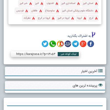
استان البرز
استانداری البرز
اشتهارد
البرز
خبر البرز
دانشگاه علوم پزشکی استان البرز
ساوجبلاغ
طالقان
فردیس
کرج
کرونا
کرونا در البرز
کرونا در کرج
نظرآباد
به اشتراک بگذارید:
https://karajrasa.ir/?p=13053
لینک کوتاه خبر:
آخرین اخبار
پربیننده ترین های