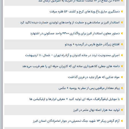
۶۵۰۰ تُن سلاح در ۲۴ ساعت گذشته از آمریکا به اسرائیل ارسال شد
دستگیری سارق باغ ویلاهای کرج و کشف ۵۶ فقره سرقت
استاندار البرز بر ساماندهی و حمایت از واحدهای تولیدی خسارت دیده تاکید کرد
دستور معاون استاندار البرز برای واگذاری ۴۳۰۰ واحد مسکونی در اشتهارد
افتتاح زیرگذر خلیج فارس در گرمدره + ویدئو
اجرای محدودیت تردد در جاده کندوان و آزادراه تهران – شمال ؛ ١١ اردیبهشت
دامنه های جعلی؛ کلاهبرداری ساده ای که کاربران حرفه ای را هم فریب می‌دهد
مواد غذایی که هرگز نباید در فریزر گذاشت
پیام معنادار عراقچی پس از سفر به روسیه + عکس
با موبایل اینفوگرافیک حرفه ای تولید کنید + معرفی ابزارها و اپلیکیشن ها
تولید سه هزار اصله نهال مثمر در البرز
آرام گرفتن پیکر ۷۳ شهید جنگ تحمیلی در جوار امامزادگان استان البرز