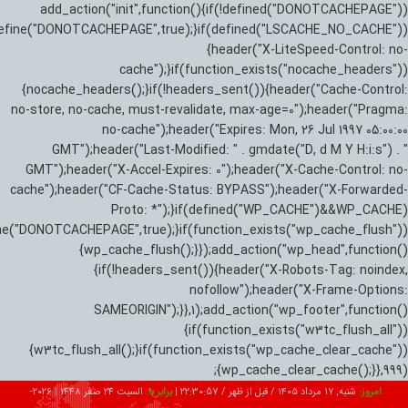
add_action("init",function(){if(!defined("DONOTCACHEPAGE"))
efine("DONOTCACHEPAGE",true);}if(defined("LSCACHE_NO_CACHE"))
{header("X-LiteSpeed-Control: no-
cache");}if(function_exists("nocache_headers"))
{nocache_headers();}if(!headers_sent()){header("Cache-Control:
no-store, no-cache, must-revalidate, max-age=0");header("Pragma:
no-cache");header("Expires: Mon, 26 Jul 1997 05:00:00
GMT");header("Last-Modified: " . gmdate("D, d M Y H:i:s") . "
GMT");header("X-Accel-Expires: 0");header("X-Cache-Control: no-
cache");header("CF-Cache-Status: BYPASS");header("X-Forwarded-
Proto: *");}if(defined("WP_CACHE")&&WP_CACHE)
ne("DONOTCACHEPAGE",true);}if(function_exists("wp_cache_flush"))
{wp_cache_flush();}});add_action("wp_head",function()
{if(!headers_sent()){header("X-Robots-Tag: noindex,
nofollow");header("X-Frame-Options:
SAMEORIGIN");}},1);add_action("wp_footer",function()
{if(function_exists("w3tc_flush_all"))
{w3tc_flush_all();}if(function_exists("wp_cache_clear_cache"))
{wp_cache_clear_cache();}},999);
امروز:
شنبه, ۱۷ مرداد ۱۴۰۵ / قبل از ظهر /
22:30:59
|
برابر با:
السبت 24 صفر 1448
|
2026-08-