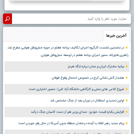
آخرین خبرها
در نخستین نشست کارگروه اجرای تکالیف برنامه هفتم در حوزه حمل‌ونقل هوایی مطرح شد:
راهبری فناورانه، محور اجرای برنامه هفتم در توسعه حمل‌ونقل هوایی
بیانیه مشترک ایران و عمان درباره تنگه هرمز
هشدار آتش نشانی کرج در خصوص احتمال وقوع طوفان
شروع کلاس های عملی و کارگاهی دانشگاه آزاد البرز/ حضور اختیاری است
اولین تمدیدی استقلال در دوران بعد از جنگ مشخص شد
افزایش یکباره قیمت خودرو ؛ صدای وزیر هم از دست کاسبان جنگ درآمد
پیام جدید رهبر انقلاب؛ آینده درخشان منطقه بدون آمریکا در حال رقم خوردن است