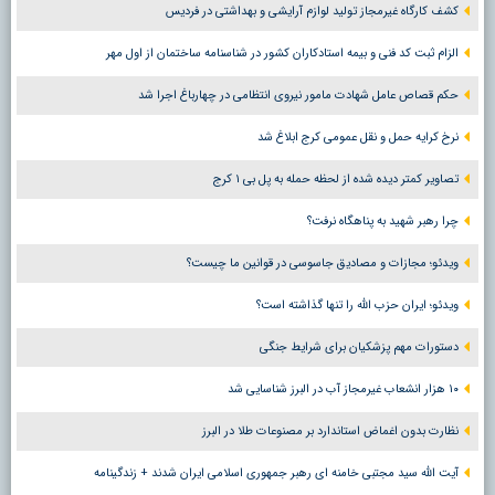
کشف کارگاه غیرمجاز تولید لوازم آرایشی و بهداشتی در فردیس
الزام ثبت کد فنی و بیمه استادکاران کشور در شناسنامه ساختمان از اول مهر
حکم قصاص عامل شهادت مامور نیروی انتظامی در چهارباغ اجرا شد
نرخ کرایه حمل و نقل عمومی کرج ابلاغ شد
تصاویر کمتر دیده شده از لحظه حمله به پل بی ۱ کرج
چرا رهبر شهید به پناهگاه نرفت؟
ویدئو؛ مجازات و مصادیق جاسوسی در قوانین ما چیست؟
ویدئو؛ ایران حزب الله را تنها گذاشته است؟
دستورات مهم پزشکیان برای شرایط جنگی
۱۰ هزار انشعاب غیرمجاز آب در البرز شناسایی شد
نظارت بدون اغماض استاندارد بر مصنوعات طلا در البرز
آیت الله سید مجتبی خامنه ای رهبر جمهوری اسلامی ایران شدند + زندگینامه