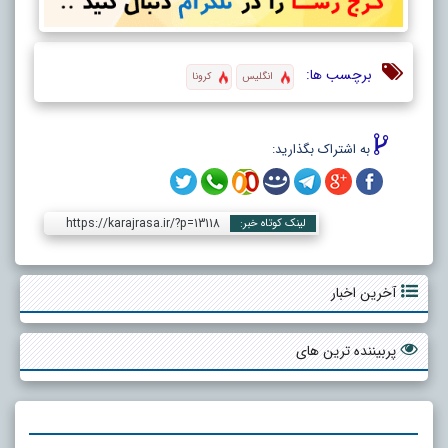
برچسب ها:
انگلیس
کرونا
به اشتراک بگذارید:
https://karajrasa.ir/?p=13118
لینک کوتاه خبر:
آخرین اخبار
پربیننده ترین های