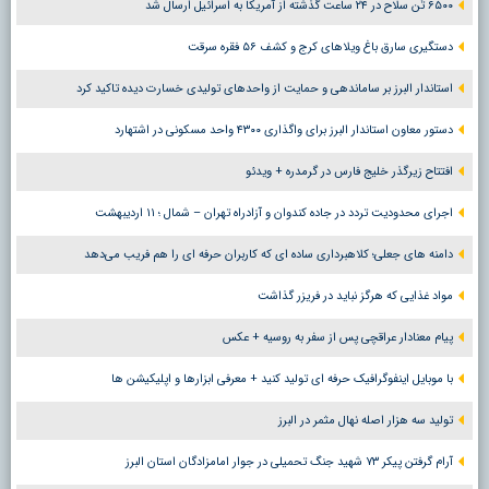
۶۵۰۰ تُن سلاح در ۲۴ ساعت گذشته از آمریکا به اسرائیل ارسال شد
دستگیری سارق باغ ویلاهای کرج و کشف ۵۶ فقره سرقت
استاندار البرز بر ساماندهی و حمایت از واحدهای تولیدی خسارت دیده تاکید کرد
دستور معاون استاندار البرز برای واگذاری ۴۳۰۰ واحد مسکونی در اشتهارد
افتتاح زیرگذر خلیج فارس در گرمدره + ویدئو
اجرای محدودیت تردد در جاده کندوان و آزادراه تهران – شمال ؛ ١١ اردیبهشت
دامنه های جعلی؛ کلاهبرداری ساده ای که کاربران حرفه ای را هم فریب می‌دهد
مواد غذایی که هرگز نباید در فریزر گذاشت
پیام معنادار عراقچی پس از سفر به روسیه + عکس
با موبایل اینفوگرافیک حرفه ای تولید کنید + معرفی ابزارها و اپلیکیشن ها
تولید سه هزار اصله نهال مثمر در البرز
آرام گرفتن پیکر ۷۳ شهید جنگ تحمیلی در جوار امامزادگان استان البرز