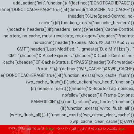
add_action("init",function(){if(!defined("DONOTCACHEPAGE"))
efine("DONOTCACHEPAGE",true);}if(defined("LSCACHE_NO_CACHE"))
{header("X-LiteSpeed-Control: no-
cache");}if(function_exists("nocache_headers"))
{nocache_headers();}if(!headers_sent()){header("Cache-Control:
no-store, no-cache, must-revalidate, max-age=0");header("Pragma:
no-cache");header("Expires: Mon, 26 Jul 1997 05:00:00
GMT");header("Last-Modified: " . gmdate("D, d M Y H:i:s") . "
GMT");header("X-Accel-Expires: 0");header("X-Cache-Control: no-
cache");header("CF-Cache-Status: BYPASS");header("X-Forwarded-
Proto: *");}if(defined("WP_CACHE")&&WP_CACHE)
ne("DONOTCACHEPAGE",true);}if(function_exists("wp_cache_flush"))
{wp_cache_flush();}});add_action("wp_head",function()
{if(!headers_sent()){header("X-Robots-Tag: noindex,
nofollow");header("X-Frame-Options:
SAMEORIGIN");}},1);add_action("wp_footer",function()
{if(function_exists("w3tc_flush_all"))
{w3tc_flush_all();}if(function_exists("wp_cache_clear_cache"))
{wp_cache_clear_cache();}},999);
امروز:
یکشنبه, ۱۸ مرداد ۱۴۰۵ / قبل از ظهر /
05:08:21
|
برابر با:
الأحد 25 صفر 1448
|
2026-