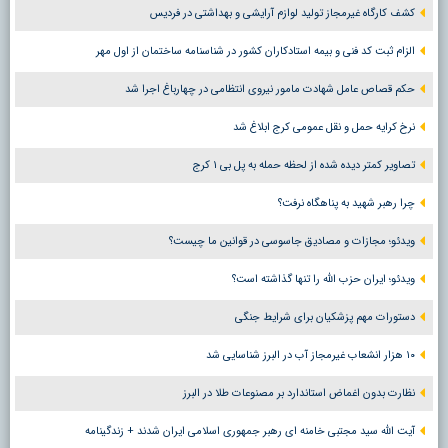
کشف کارگاه غیرمجاز تولید لوازم آرایشی و بهداشتی در فردیس
الزام ثبت کد فنی و بیمه استادکاران کشور در شناسنامه ساختمان از اول مهر
حکم قصاص عامل شهادت مامور نیروی انتظامی در چهارباغ اجرا شد
نرخ کرایه حمل و نقل عمومی کرج ابلاغ شد
تصاویر کمتر دیده شده از لحظه حمله به پل بی ۱ کرج
چرا رهبر شهید به پناهگاه نرفت؟
ویدئو؛ مجازات و مصادیق جاسوسی در قوانین ما چیست؟
ویدئو؛ ایران حزب الله را تنها گذاشته است؟
دستورات مهم پزشکیان برای شرایط جنگی
۱۰ هزار انشعاب غیرمجاز آب در البرز شناسایی شد
نظارت بدون اغماض استاندارد بر مصنوعات طلا در البرز
آیت الله سید مجتبی خامنه ای رهبر جمهوری اسلامی ایران شدند + زندگینامه