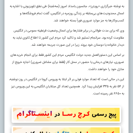
به نوشته خبرگزاری «رویترز»، جانسون بامداد امروز (سه‌شنبه) طی نطق تلویزیونی با اشاره به
اعمال محدودیت‌های بی‌سابقه بر زندگی روزمره در انگلیس، گفت تمام فروشگاه‌ها و
کسب‌وکارها به جز موارد ضروری فوراً بسته خواهند شد.
وی که برای مدت طولانی در برابر فشارها برای اعمال وضعیت قرنطینه عمومی در انگلیس
مقاومت کرده بود، سرانجام تسلیم شد و تاکید کرد مردم این کشور تا اطلاع ثانوی نباید به
دیدار خانواده یا دوستان خود بروند زیرا در این صورت جریمه خواهند شد
.
بر اساس این دستورالعمل جدید دولت انگلیس، مردم این کشور فقط برای انجام خریدهای
ضروری، نیازهای درمانی یا حضور در محل کار (فقط برای مشاغل ضروری) اجازه خروج از
منازل خود را خواهند داشت.
این در حالی است که تعداد موارد فوتی بر اثر ابتلا به ویروس کرونا در انگلیس در روز دوشنبه،
از ۵۴ نفر به ۳۳۵ افزایش پیدا کرد. همچنین تعداد کل مبتلایان انگلیسی به این ویروس نیز
به ۶۶۵۰ نفر رسیده است.