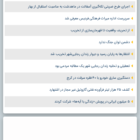
اجرای طرح ضربتی لکه‌گیری آسفالت در ماهدشت به مناسبت استقبال از بهار
سرپرست اداره میراث فرهنگی فردیس معرفی شد
از تحریف واقعیت تا قهرمان‌سازی از تخریب
دشمن توان جنگ ندارد
انتظارها به پایان رسید و دیوار زندان رجایی‌شهر تخریب شد
تعطیلی و تخلیه زندان رجایی شهر یک مطالبه مردمی بود
دستگیری سارق خودرو با ۴۰ فقره سرقت در کرج
کشف ۲۵ هزار لیتر فرآورده نفتی گازوئیل غیر مجاز در اشتهارد
۵ میلیون ایرانی در پویش «زندگی با آیه‌ها» شرکت کردند