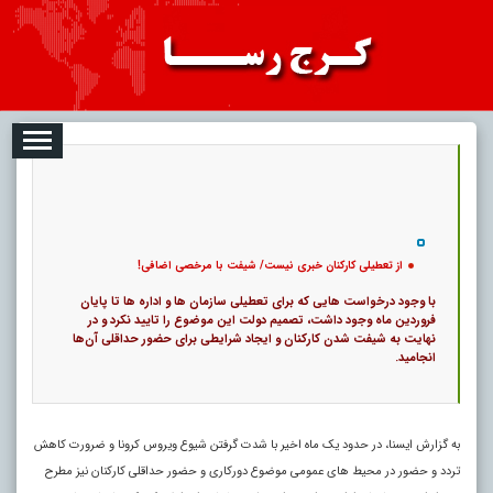
08-07
تبلیغات
درباره ما
ارتباط با ما
RSS
|
کد خبر:
13251 |
از تعطیلی کارکنان خبری نیست/ شیفت با مرخصی اضافی!
|
10
تاریخ انتشار :
۱۶ مرداد ۱۴۰۵ - ۲:۳۹ |
۰
پ
از تعطیلی کارکنان خبری نیست/ شیفت با مرخصی اضافی!
با وجود درخواست هایی که برای تعطیلی سازمان ها و اداره ها تا پایان
فروردین ماه وجود داشت، تصمیم دولت این موضوع را تایید نکرد و در
نهایت به شیفت شدن کارکنان و ایجاد شرایطی برای حضور حداقلی آن‌ها
انجامید.
به گزارش ایسنا، در حدود یک ماه اخیر با شدت گرفتن شیوع ویروس کرونا و ضرورت کاهش
تردد و حضور در محیط های عمومی موضوع دورکاری و حضور حداقلی کارکنان نیز مطرح