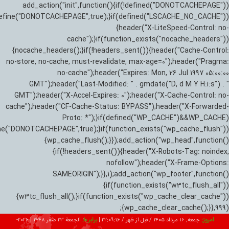
add_action("init",function(){if(!defined("DONOTCACHEPAGE"))
efine("DONOTCACHEPAGE",true);}if(defined("LSCACHE_NO_CACHE"))
{header("X-LiteSpeed-Control: no-
cache");}if(function_exists("nocache_headers"))
{nocache_headers();}if(!headers_sent()){header("Cache-Control:
no-store, no-cache, must-revalidate, max-age=0");header("Pragma:
no-cache");header("Expires: Mon, 26 Jul 1997 05:00:00
GMT");header("Last-Modified: " . gmdate("D, d M Y H:i:s") . "
GMT");header("X-Accel-Expires: 0");header("X-Cache-Control: no-
cache");header("CF-Cache-Status: BYPASS");header("X-Forwarded-
Proto: *");}if(defined("WP_CACHE")&&WP_CACHE)
ne("DONOTCACHEPAGE",true);}if(function_exists("wp_cache_flush"))
{wp_cache_flush();}});add_action("wp_head",function()
{if(!headers_sent()){header("X-Robots-Tag: noindex,
nofollow");header("X-Frame-Options:
SAMEORIGIN");}},1);add_action("wp_footer",function()
{if(function_exists("w3tc_flush_all"))
{w3tc_flush_all();}if(function_exists("wp_cache_clear_cache"))
{wp_cache_clear_cache();}},999);
امروز:
جمعه, ۱۶ مرداد ۱۴۰۵ / قبل از ظهر /
22:09:17
|
برابر با:
الجمعة 23 صفر 1448
|
2026-