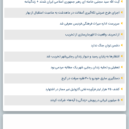
آیت الله سید مجتبی خامنه ای رهبر جمهوری اسلامی ایران شدند + زندگینامه
اجرای طرح ضربتی لکه‌گیری آسفالت در ماهدشت به مناسبت استقبال از بهار
سرپرست اداره میراث فرهنگی فردیس معرفی شد
از تحریف واقعیت تا قهرمان‌سازی از تخریب
دشمن توان جنگ ندارد
انتظارها به پایان رسید و دیوار زندان رجایی‌شهر تخریب شد
تعطیلی و تخلیه زندان رجایی شهر یک مطالبه مردمی بود
دستگیری سارق خودرو با ۴۰ فقره سرقت در کرج
کشف ۲۵ هزار لیتر فرآورده نفتی گازوئیل غیر مجاز در اشتهارد
۵ میلیون ایرانی در پویش «زندگی با آیه‌ها» شرکت کردند