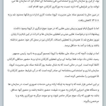
بود، از این رو سازمان اداری و استخدامی طی بخشنامه ای اعلام کرد ک سازمان ها می
توانند بنا بر شرایطی که دارند نسبت به دورکاری کارکنان خود اقدام کنند.
در عین حال با تصمیم ستاد ملی مدیریت کرونا ساعت کاری ادارات و بانکها محدود شد و به
۸ تا ۱۳ کاهش یافت.
اما با شروع ایام نوروز و پیش بینی هایی که در مورد موج دیگری از کرونا وجود داشت،
پیشنهادات و درخواست هایی مبنی بر تعطیلی سازمان ها و ادرات در این ایام و تا پایان
نوروز مطرح شد تا همزمان با تعطیلی اصناف، کارکنان نیز در محل کار خود حضور نداشته
باشند و رفت و آمد به حداقل برسد.
اما در نهایت آنچه که در ستاد ملی مقابله با کرونا تصمیم گیری و به تایید رئیس جمهور
رسید، نشان داد دولت فعلا برنامه ای برای تعطیلی کارکنان ندارد و به حضور حداقلی کارکنان
اکتفا کرده است. این در حالی است که به دنبال جلسه روز گذشته ستاد ملی مدیریت کرونا،
سازمان اداری و استخدامی بخشنامه ای صادر کرده است که در آن شرایط حضور کارکنان تا
۱۵ فروردین را مشخص کرده است.
بر این اساس قرار شده که با توجه به اینکه ارائه برخی خدمات ضروری است، در سازمان ها
و دستگاه های اجرایی کارکنان به صورت شیفت حضور داشته باشند و حضور آنها حداقل
باشد؛ به طوری که یک سوم سرکار حاضر شوند و دو سومد دیگر به دورکاری رفته و یا
مرخصی بگیرند.