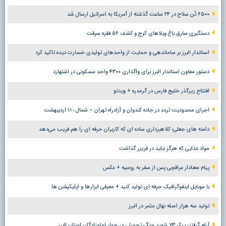
۶۵۰۰ تُن سلاح در ۲۴ ساعت گذشته از آمریکا به اسرائیل ارسال شد
دستگیری سارق باغ ویلاهای کرج و کشف ۵۶ فقره سرقت
استاندار البرز بر ساماندهی و حمایت از واحدهای تولیدی خسارت دیده تاکید کرد
دستور معاون استاندار البرز برای واگذاری ۴۳۰۰ واحد مسکونی در اشتهارد
افتتاح زیرگذر خلیج فارس در گرمدره + ویدئو
اجرای محدودیت تردد در جاده کندوان و آزادراه تهران – شمال ؛ ١١ اردیبهشت
دامنه های جعلی؛ کلاهبرداری ساده ای که کاربران حرفه ای را هم فریب می‌دهد
مواد غذایی که هرگز نباید در فریزر گذاشت
پیام معنادار عراقچی پس از سفر به روسیه + عکس
با موبایل اینفوگرافیک حرفه ای تولید کنید + معرفی ابزارها و اپلیکیشن ها
تولید سه هزار اصله نهال مثمر در البرز
آرام گرفتن پیکر ۷۳ شهید جنگ تحمیلی در جوار امامزادگان استان البرز