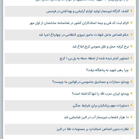
کشف کارگاه غیرمجاز تولید لوازم آرایشی و بهداشتی در فردیس
الزام ثبت کد فنی و بیمه استادکاران کشور در شناسنامه ساختمان از اول مهر
حکم قصاص عامل شهادت مامور نیروی انتظامی در چهارباغ اجرا شد
نرخ کرایه حمل و نقل عمومی کرج ابلاغ شد
تصاویر کمتر دیده شده از لحظه حمله به پل بی ۱ کرج
چرا رهبر شهید به پناهگاه نرفت؟
ویدئو؛ مجازات و مصادیق جاسوسی در قوانین ما چیست؟
ویدئو؛ ایران حزب الله را تنها گذاشته است؟
دستورات مهم پزشکیان برای شرایط جنگی
۱۰ هزار انشعاب غیرمجاز آب در البرز شناسایی شد
نظارت بدون اغماض استاندارد بر مصنوعات طلا در البرز