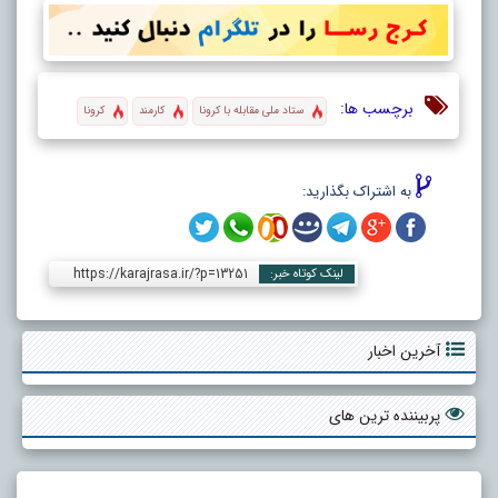
برچسب ها:
ستاد ملی مقابله با کرونا
کارمند
کرونا
به اشتراک بگذارید:
https://karajrasa.ir/?p=13251
لینک کوتاه خبر:
آخرین اخبار
پربیننده ترین های