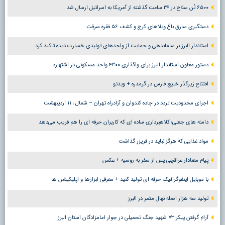
۶۵۰۰ تُن سلاح در ۲۴ ساعت گذشته از آمریکا به اسرائیل ارسال شد
دستگیری سارق باغ ویلاهای کرج و کشف ۵۶ فقره سرقت
استاندار البرز بر ساماندهی و حمایت از واحدهای تولیدی خسارت دیده تاکید کرد
دستور معاون استاندار البرز برای واگذاری ۴۳۰۰ واحد مسکونی در اشتهارد
افتتاح زیرگذر خلیج فارس در گرمدره + ویدئو
اجرای محدودیت تردد در جاده کندوان و آزادراه تهران – شمال ؛ ١١ اردیبهشت
دامنه های جعلی؛ کلاهبرداری ساده ای که کاربران حرفه ای را هم فریب می‌دهد
مواد غذایی که هرگز نباید در فریزر گذاشت
پیام معنادار عراقچی پس از سفر به روسیه + عکس
با موبایل اینفوگرافیک حرفه ای تولید کنید + معرفی ابزارها و اپلیکیشن ها
تولید سه هزار اصله نهال مثمر در البرز
آرام گرفتن پیکر ۷۳ شهید جنگ تحمیلی در جوار امامزادگان استان البرز