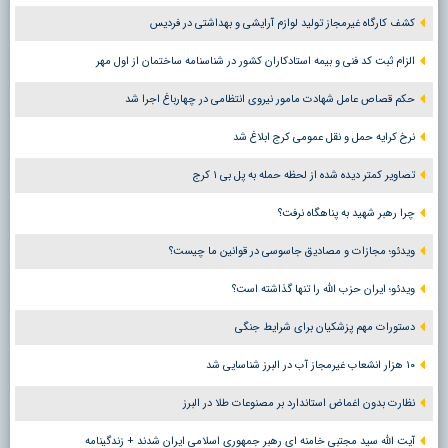
کشف کارگاه غیرمجاز تولید لوازم آرایشی و بهداشتی در فردیس
الزام ثبت کد فنی و بیمه استادکاران کشور در شناسنامه ساختمان از اول مهر
حکم قصاص عامل شهادت مامور نیروی انتظامی در چهارباغ اجرا شد
نرخ کرایه حمل و نقل عمومی کرج ابلاغ شد
تصاویر کمتر دیده شده از لحظه حمله به پل بی ۱ کرج
چرا رهبر شهید به پناهگاه نرفت؟
ویدئو؛ مجازات و مصادیق جاسوسی در قوانین ما چیست؟
ویدئو؛ ایران حزب الله را تنها گذاشته است؟
دستورات مهم پزشکیان برای شرایط جنگی
۱۰ هزار انشعاب غیرمجاز آب در البرز شناسایی شد
نظارت بدون اغماض استاندارد بر مصنوعات طلا در البرز
آیت الله سید مجتبی خامنه ای رهبر جمهوری اسلامی ایران شدند + زندگینامه