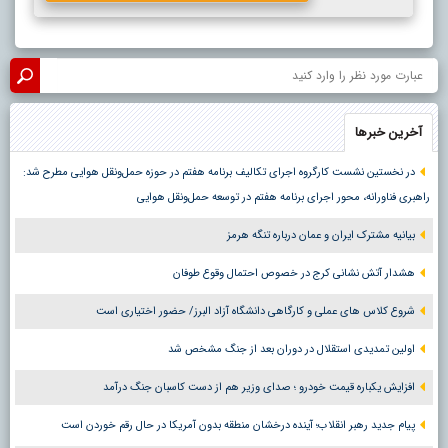
آخرین خبرها
در نخستین نشست کارگروه اجرای تکالیف برنامه هفتم در حوزه حمل‌ونقل هوایی مطرح شد:
راهبری فناورانه، محور اجرای برنامه هفتم در توسعه حمل‌ونقل هوایی
بیانیه مشترک ایران و عمان درباره تنگه هرمز
هشدار آتش نشانی کرج در خصوص احتمال وقوع طوفان
شروع کلاس های عملی و کارگاهی دانشگاه آزاد البرز/ حضور اختیاری است
اولین تمدیدی استقلال در دوران بعد از جنگ مشخص شد
افزایش یکباره قیمت خودرو ؛ صدای وزیر هم از دست کاسبان جنگ درآمد
پیام جدید رهبر انقلاب؛ آینده درخشان منطقه بدون آمریکا در حال رقم خوردن است