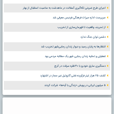
اجرای طرح ضربتی لکه‌گیری آسفالت در ماهدشت به مناسبت استقبال از بهار
سرپرست اداره میراث فرهنگی فردیس معرفی شد
از تحریف واقعیت تا قهرمان‌سازی از تخریب
دشمن توان جنگ ندارد
انتظارها به پایان رسید و دیوار زندان رجایی‌شهر تخریب شد
تعطیلی و تخلیه زندان رجایی شهر یک مطالبه مردمی بود
دستگیری سارق خودرو با ۴۰ فقره سرقت در کرج
کشف ۲۵ هزار لیتر فرآورده نفتی گازوئیل غیر مجاز در اشتهارد
۵ میلیون ایرانی در پویش «زندگی با آیه‌ها» شرکت کردند