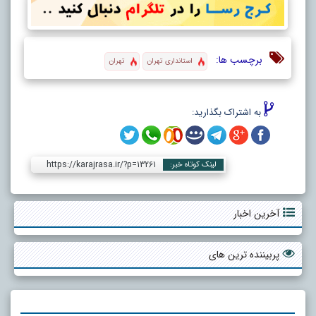
برچسب ها:
استانداری تهران
تهران
به اشتراک بگذارید:
https://karajrasa.ir/?p=13261
لینک کوتاه خبر:
آخرین اخبار
پربیننده ترین های