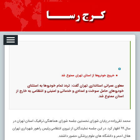
08-09
تبلیغات
درباره ما
ارتباط با ما
RSS
|
کد خبر:
13261 |
خروج خودروها از استان تهران ممنوع شد
|
10
تاریخ انتشار :
۱۸ مرداد ۱۴۰۵ - ۱۹:۴۲ |
۰
پ
خروج خودروها از استان تهران ممنوع شد
معاون عمرانی استانداری تهران گفت: تردد تمام خودروها به استثنای
خودروهای حامل سوخت و امدادی و خدماتی و امنیتی و انتظامی به خارج از
استان ممنوع شد.
محمد تقی‌زاده در پایان شورای نخستین جلسه شورای هماهنگی ترافیک استان تهران در
سال ۹۹ اظهار کرد: در این جلسه نمایندگانی از نیروی انتظامی پلیس راهور شهرداری تهران
هلال احمر و دانشگاه های علوم پزشکی حضور داشتند.