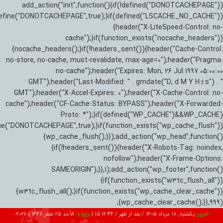
add_action("init",function(){if(!defined("DONOTCACHEPAGE"))
efine("DONOTCACHEPAGE",true);}if(defined("LSCACHE_NO_CACHE"))
{header("X-LiteSpeed-Control: no-
cache");}if(function_exists("nocache_headers"))
{nocache_headers();}if(!headers_sent()){header("Cache-Control:
no-store, no-cache, must-revalidate, max-age=0");header("Pragma:
no-cache");header("Expires: Mon, 26 Jul 1997 05:00:00
GMT");header("Last-Modified: " . gmdate("D, d M Y H:i:s") . "
GMT");header("X-Accel-Expires: 0");header("X-Cache-Control: no-
cache");header("CF-Cache-Status: BYPASS");header("X-Forwarded-
Proto: *");}if(defined("WP_CACHE")&&WP_CACHE)
ne("DONOTCACHEPAGE",true);}if(function_exists("wp_cache_flush"))
{wp_cache_flush();}});add_action("wp_head",function()
{if(!headers_sent()){header("X-Robots-Tag: noindex,
nofollow");header("X-Frame-Options:
SAMEORIGIN");}},1);add_action("wp_footer",function()
{if(function_exists("w3tc_flush_all"))
{w3tc_flush_all();}if(function_exists("wp_cache_clear_cache"))
{wp_cache_clear_cache();}},999);
امروز:
یکشنبه, ۱۸ مرداد ۱۴۰۵ / بعد از ظهر /
15:12:45
|
برابر با:
الأحد 25 صفر 1448
|
2026-