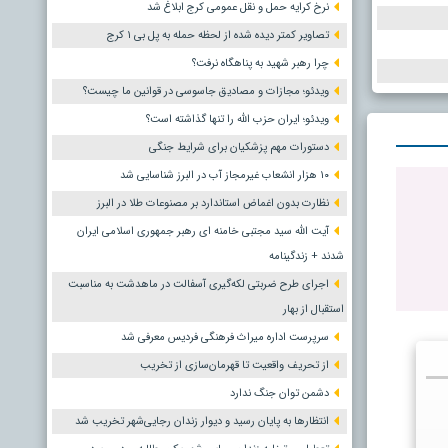
نرخ کرایه حمل و نقل عمومی کرج ابلاغ شد
تصاویر کمتر دیده شده از لحظه حمله به پل بی ۱ کرج
چرا رهبر شهید به پناهگاه نرفت؟
ویدئو؛ مجازات و مصادیق جاسوسی در قوانین ما چیست؟
ویدئو؛ ایران حزب الله را تنها گذاشته است؟
دستورات مهم پزشکیان برای شرایط جنگی
۱۰ هزار انشعاب غیرمجاز آب در البرز شناسایی شد
نظارت بدون اغماض استاندارد بر مصنوعات طلا در البرز
آیت الله سید مجتبی خامنه ای رهبر جمهوری اسلامی ایران
شدند + زندگینامه
اجرای طرح ضربتی لکه‌گیری آسفالت در ماهدشت به مناسبت
استقبال از بهار
سرپرست اداره میراث فرهنگی فردیس معرفی شد
از تحریف واقعیت تا قهرمان‌سازی از تخریب
دشمن توان جنگ ندارد
انتظارها به پایان رسید و دیوار زندان رجایی‌شهر تخریب شد