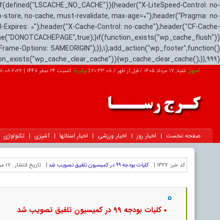
if(defined("LSCACHE_NO_CACHE")){header("X-LiteSpeed-Control: no-
o-store, no-cache, must-revalidate, max-age=0");header("Pragma: no-
el-Expires: 0");header("X-Cache-Control: no-cache");header("CF-Cache-
ne("DONOTCACHEPAGE",true);}if(function_exists("wp_cache_flush"))
Frame-Options: SAMEORIGIN");}},1);add_action("wp_footer",function()
tion_exists("wp_cache_clear_cache")){wp_cache_clear_cache();}},999);
امروز:
شنبه, ۱۷ مرداد ۱۴۰۵ / قبل از ظهر /
20:33:09
|
برابر با:
السبت 24 صفر 1448
|
2026-08-08
صفحه نخست
اخبار روز
اخبار ورزشی
اخبار استانها
آشپزی
تکنولوژی
کد خبر:
1327 |
کلیات بودجه ٩٩ در کمیسیون تلفیق تصویب شد
|
تاریخ انتشار :
۱۷ مرداد ۱۴۰۵ - ۱:۰۳ |
کلیات بودجه ٩٩ در کمیسیون تلفیق تصویب شد