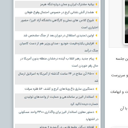
بیانیه مشترک ایران و عمان درباره تنگه هرمز
هشدار آتش نشانی کرج در خصوص احتمال وقوع طوفان
شروع کلاس های عملی و کارگاهی دانشگاه آزاد البرز/ حضور
اختیاری است
اولین تمدیدی استقلال در دوران بعد از جنگ مشخص شد
افزایش یکباره قیمت خودرو ؛ صدای وزیر هم از دست کاسبان
جنگ درآمد
رگزار شد. در این جلسه
پیام جدید رهبر انقلاب؛ آینده درخشان منطقه بدون آمریکا در
حال رقم خوردن است
۶۵۰۰ تُن سلاح در ۲۴ ساعت گذشته از آمریکا به اسرائیل ارسال
د و سرپرست
شد
دستگیری سارق باغ ویلاهای کرج و کشف ۵۶ فقره سرقت
سوالات و ابهامات
استاندار البرز بر ساماندهی و حمایت از واحدهای تولیدی
خسارت دیده تاکید کرد
 رای موافق از مجموع ٣٩ نماینده حاضر با آن
دستور معاون استاندار البرز برای واگذاری ۴۳۰۰ واحد مسکونی
در اشتهارد
افتتاح زیرگذر خلیج فارس در گرمدره + ویدئو