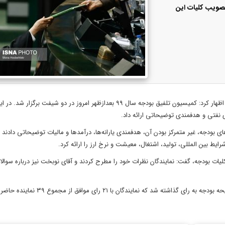
سیون تلفیق لایحه بودجه کل کشور سال ۹۹ از تصویب کلیات این
، علی اصغر یوسف نژاد در گفت‌وگو با ایسنا، در این باره اظهار کرد: کمیسیون تلفیق بودجه سال ٩٩ بعدازظهر امروز در دو شیفت ب
ی نفتی و هدفمندی توضیحاتی ارائه داد.
ای بودجه، غیر متمرکز بودن آن، هدفمندی یارانه‌ها، درآمدها و مالیات توضیحاتی دادن
 بین المللی، تولید، اشتغال، معیشت و نرخ ارز را ارائه کرد.
۴ نماینده مخالف و ۴ نماینده موافق درباره کلیات بودجه، گفت: نمایندگان نظرات خود را مطرح کردند و آقای نوبخت نیز درباره 
نایب رئیس کمیسیون تلفیق لایحه بودجه سال ۹۹ افزود: در ادامه کلیات لایحه بودجه به رای گذاشته شد که نمایندگان با ٢١