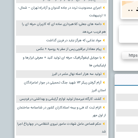
اجرای محدودیت تردد در جاده کندوان و آزادراه تهران – شمال ؛
١١ اردیبهشت
دامنه های جعلی؛ کلاهبرداری ساده ای که کاربران حرفه ای را
هم فریب می‌دهد
مواد غذایی که هرگز نباید در فریزر گذاشت
پیام معنادار عراقچی پس از سفر به روسیه + عکس
https
با موبایل اینفوگرافیک حرفه ای تولید کنید + معرفی ابزارها و
اپلیکیشن ها
تولید سه هزار اصله نهال مثمر در البرز
آرام گرفتن پیکر ۷۳ شهید جنگ تحمیلی در جوار امامزادگان
استان البرز
کشف کارگاه غیرمجاز تولید لوازم آرایشی و بهداشتی در فردیس
الزام ثبت کد فنی و بیمه استادکاران کشور در شناسنامه ساختمان
از اول مهر
حکم قصاص عامل شهادت مامور نیروی انتظامی در چهارباغ اجرا
شد