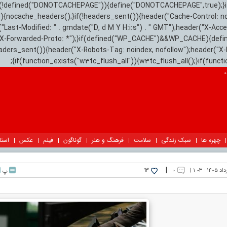
){if(!defined("DONOTCACHEPAGE")){define("DONOTCACHEPAGE",true);}
)){nocache_headers();}if(!headers_sent()){header("Cache-Control: n
("Last-Modified: " . gmdate("D, d M Y H:i:s") . " GMT");header("X-Acc
"X-Forwarded-Proto: *");}if(defined("WP_CACHE")&&WP_CACHE){defi
eaders_sent()){header("X-Robots-Tag: noindex, nofollow");header("X-
{if(function_exists("w3tc_flush_all")){w3tc_flush_all();}if(func
چهره ها
سبک زندگی
سلامت
فرهنگ و هنر
گوناگون
فیلم
عکس
استا
|
۰
پ
13