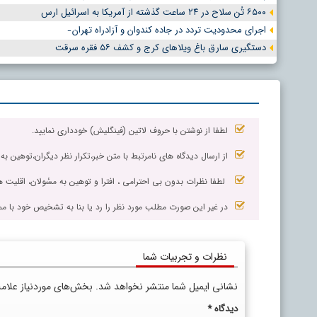
۶۵۰۰ تُن سلاح در ۲۴ ساعت گذشته از آمریکا به اسرائیل ارس
اجرای محدودیت تردد در جاده کندوان و آزادراه تهران ̵
دستگیری سارق باغ ویلاهای کرج و کشف ۵۶ فقره سرقت
لطفا از نوشتن با حروف لاتین (فینگلیش) خودداری نمایید.
از ارسال دیدگاه های نامرتبط با متن خبر،تکرار نظر دیگران،توهین به
لطفا نظرات بدون بی احترامی ، افترا و توهین به مسٔولان، اقلیت ها
در غیر این صورت مطلب مورد نظر را رد یا بنا به تشخیص خود با مم
نظرات و تجربیات شما
نشانی ایمیل شما منتشر نخواهد شد.
بخش‌های موردنیاز علام
دیدگاه
*