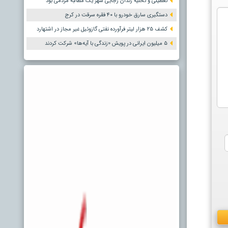
تعطیلی و تخلیه زندان رجایی شهر یک مطالبه مردمی بود
دستگیری سارق خودرو با ۴۰ فقره سرقت در کرج
کشف ۲۵ هزار لیتر فرآورده نفتی گازوئیل غیر مجاز در اشتهارد
۵ میلیون ایرانی در پویش «زندگی با آیه‌ها» شرکت کردند