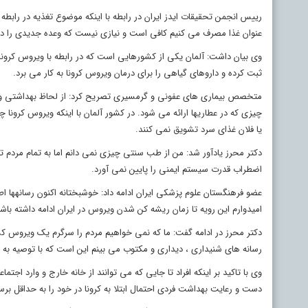
رییس انجمن تحقیقات ایدز ایران در رابطه با اینکه موضوع تغذیه در رابطه
عنوان غذا مصرف می کنیم کافی است و نیازی نیست که وعده جدیدی را در 
وی بیان داشت: آلمان یکی از کشورهایی است که در رابطه با ویروس کرونا ر
ثبت کرده و داروهای گیاهی را برای درمان ویروس کرونا به کار می برد.
متخصص بیماری های عفونی و گرمسیری تصریح کرد: از لحاظ بهداشتی و تغذ
چیزی که در عطاری‎ها ارائه می شود. در کشور آلمان با اینکه وی
یا فلان غذای سرد تشویق نمی کنند.
دکتر محرز یادآور شد: من از طب سنتی چیزی نمی دانم اما به تمام مردم تا
اضطراب قدرت سیستم ایمنی را پایین نمی آورد.
عضو فره
امیدوارم این رویه تا زمان ریشه کن شدن ویروس در ایران ادامه داشته باشد
دکتر محرز در ادامه گفت: ما که نمی خواهیم مردم را سرگرم یک ویروس کشن
رسانه های شنیداری ، دیداری و مکتوب می بینم این است که با توصیه به 
وی با تاکید بر اینکه افراد تا جایی که می توانند از خانه خارج و وارد اجتم
دست و رعایت بهداشت فردی احتمال ابتلا به کرونا در خود را به حداقل برسانند