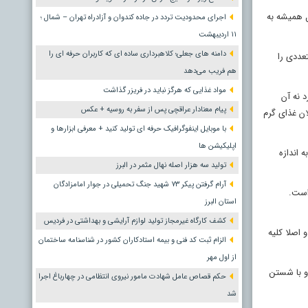
ل همیشه به
اجرای محدودیت تردد در جاده کندوان و آزادراه تهران – شمال ؛
١١ اردیبهشت
دامنه های جعلی؛ کلاهبرداری ساده ای که کاربران حرفه ای را
عددی را
هم فریب می‌دهد
مواد غذایی که هرگز نباید در فریزر گذاشت
 نه آن
پیام معنادار عراقچی پس از سفر به روسیه + عکس
فلان غذای گرم
با موبایل اینفوگرافیک حرفه ای تولید کنید + معرفی ابزارها و
اپلیکیشن ها
 اندازه
تولید سه هزار اصله نهال مثمر در البرز
آرام گرفتن پیکر ۷۳ شهید جنگ تحمیلی در جوار امامزادگان
وبی است.
استان البرز
کشف کارگاه غیرمجاز تولید لوازم آرایشی و بهداشتی در فردیس
 اصلا کلیه
الزام ثبت کد فنی و بیمه استادکاران کشور در شناسنامه ساختمان
از اول مهر
 و با شستن
حکم قصاص عامل شهادت مامور نیروی انتظامی در چهارباغ اجرا
شد