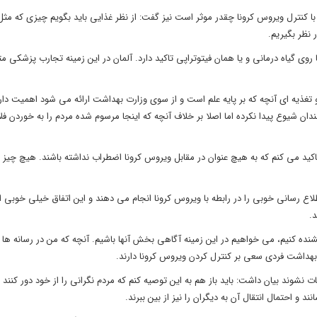
 با کنترل ویروس کرونا چقدر موثر است نیز گفت: از نظر غذایی باید بگویم چیزی که مث
نظر بگیریم.
وی گیاه درمانی و یا همان فیتوتراپی تاکید دارد. آلمان در این زمینه تجارب پزشکی مت
یه ای آنچه که بر پایه علم است و از سوی وزارت بهداشت ارائه می شود اهمیت دارد
روس کرونا چندان شیوع پیدا نکرده اما اصلا بر خلاف آنچه که اینجا مرسوم شده مردم را به خوردن 
کید می کنم که به هیچ عنوان در مقابل ویروس کرونا اضطراب نداشته باشند. هیچ چیز به
نگستان علوم پزشکی ایران ادامه داد: خوشبختانه اکنون رسانه‎ها اطلاع رسانی خوبی را در رابطه با ویروس کرونا انجام می دهند و این اتفاق خیلی خ
.
ده کنیم، می خواهیم در این زمینه آگاهی بخش آنها باشیم. آنچه که من در رسانه ها و
بهداشت فردی سعی بر کنترل کردن ویروس کرونا دارند.
اعات نشوند بیان داشت: باید باز هم به این توصیه کنم که مردم نگرانی را از خود دور کنند
 و احتمال انتقال آن به دیگران را نیز از بین ببرند.