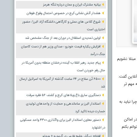
بیانیه مشترک ایران و عمان درباره تنگه هرمز
هشدار آتش نشانی کرج در خصوص احتمال وقوع طوفان
شروع کلاس های عملی و کارگاهی دانشگاه آزاد البرز/ حضور
اختیاری است
اولین تمدیدی استقلال در دوران بعد از جنگ مشخص شد
افزایش یکباره قیمت خودرو ؛ صدای وزیر هم از دست کاسبان
جنگ درآمد
مبتلا نشویم
پیام جدید رهبر انقلاب؛ آینده درخشان منطقه بدون آمریکا در
حال رقم خوردن است
نلاین گفت:
۶۵۰۰ تُن سلاح در ۲۴ ساعت گذشته از آمریکا به اسرائیل ارسال
 مهم تر
شد
دستگیری سارق باغ ویلاهای کرج و کشف ۵۶ فقره سرقت
ا نباید به
استاندار البرز بر ساماندهی و حمایت از واحدهای تولیدی
خسارت دیده تاکید کرد
 اماکن
دستور معاون استاندار البرز برای واگذاری ۴۳۰۰ واحد مسکونی
وانم بکنم
در اشتهارد
افتتاح زیرگذر خلیج فارس در گرمدره + ویدئو