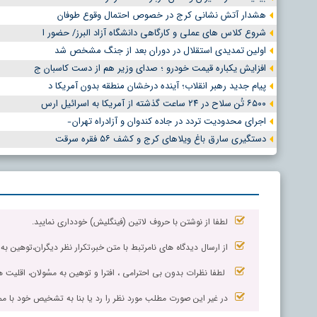
هشدار آتش نشانی کرج در خصوص احتمال وقوع طوفان
شروع کلاس های عملی و کارگاهی دانشگاه آزاد البرز/ حضور ا
اولین تمدیدی استقلال در دوران بعد از جنگ مشخص شد
افزایش یکباره قیمت خودرو ؛ صدای وزیر هم از دست کاسبان ج
پیام جدید رهبر انقلاب؛ آینده درخشان منطقه بدون آمریکا د
۶۵۰۰ تُن سلاح در ۲۴ ساعت گذشته از آمریکا به اسرائیل ارس
اجرای محدودیت تردد در جاده کندوان و آزادراه تهران ̵
دستگیری سارق باغ ویلاهای کرج و کشف ۵۶ فقره سرقت
لطفا از نوشتن با حروف لاتین (فینگلیش) خودداری نمایید.
از ارسال دیدگاه های نامرتبط با متن خبر،تکرار نظر دیگران،توهین به
لطفا نظرات بدون بی احترامی ، افترا و توهین به مسٔولان، اقلیت ها
در غیر این صورت مطلب مورد نظر را رد یا بنا به تشخیص خود با مم