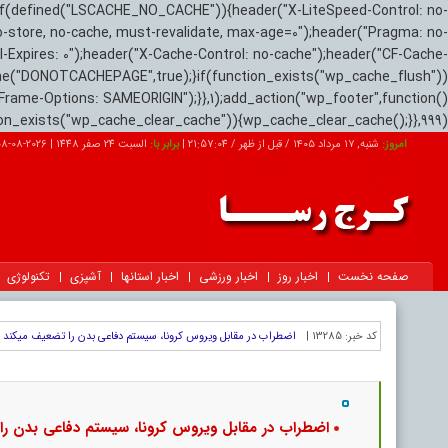
if(defined("LSCACHE_NO_CACHE")){header("X-LiteSpeed-Control: no-
o-store, no-cache, must-revalidate, max-age=0");header("Pragma: no-
el-Expires: 0");header("X-Cache-Control: no-cache");header("CF-Cache-
ne("DONOTCACHEPAGE",true);}if(function_exists("wp_cache_flush"))
Frame-Options: SAMEORIGIN");}},1);add_action("wp_footer",function()
tion_exists("wp_cache_clear_cache")){wp_cache_clear_cache();}},999);
امروز:
شنبه, ۱۷ مرداد ۱۴۰۵ / قبل از ظهر /
21:57:05
|
برابر با:
السبت 24 صفر 1448
|
2026-08-08
صفحه نخست
اخبار روز
اخبار ورزشی
اخبار استانها
آشپزی
تکنولوژی
کد خبر:
13285 |
اضطراب در مقابل ویروس کرونا، سیستم دفاعی بدن را تضعیف می‎کند
|
اضطراب در مقابل ویروس کرونا، سیستم دفاعی بدن را تض