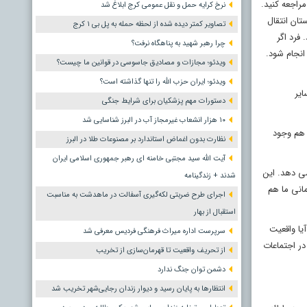
راجعه کنید.
نرخ کرایه حمل و نقل عمومی کرج ابلاغ شد
تان انتقال
تصاویر کمتر دیده شده از لحظه حمله به پل بی ۱ کرج
فرد اگر
چرا رهبر شهید به پناهگاه نرفت؟
انجام شود.
ویدئو؛ مجازات و مصادیق جاسوسی در قوانین ما چیست؟
ویدئو؛ ایران حزب الله را تنها گذاشته است؟
با سایر
دستورات مهم پزشکیان برای شرایط جنگی
۱۰ هزار انشعاب غیرمجاز آب در البرز شناسایی شد
 هم وجود
نظارت بدون اغماض استاندارد بر مصنوعات طلا در البرز
آیت الله سید مجتبی خامنه ای رهبر جمهوری اسلامی ایران
 ای شدیدتر خودش را نشان می دهد. این
شدند + زندگینامه
انی ما هم
اجرای طرح ضربتی لکه‌گیری آسفالت در ماهدشت به مناسبت
استقبال از بهار
یا واقعیت
سرپرست اداره میراث فرهنگی فردیس معرفی شد
 در اجتماعات
از تحریف واقعیت تا قهرمان‌سازی از تخریب
دشمن توان جنگ ندارد
انتظارها به پایان رسید و دیوار زندان رجایی‌شهر تخریب شد