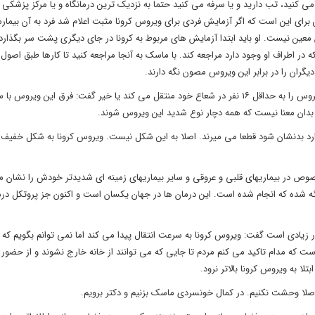
ید، تب دارید و یا سرفه می کنید حتما به نزدیک ترین درمانگاه و یا مرکز پزشکی م
 برای این است که اگر آزمایش فردی برای ویروس کرونا مثبت اعلام شد فرد به آن بیمارس
 معین نیست. او باید ابتدا آزمایش های مربوط به کرونا در جای دیگری پشت سر بگذارد. 
 در اطراف او وجود دارد مراجعه کند. با ماسک به آنجا مراجعه کنید تا کارها طبق اصول 
گران را در برابر این ویروس مصون نگه دارند.
وی در پاسخ به این پرسش که آیا واقعیت دارد هر فرد مبتلا به کرونا این ویروس را به حداقل ۱۶ نفر در شعاع خود منتقل می کند یا خیر گفت: فرق این ویروس 
بدان معنا نیست که همه دچار نوع شدید این ویروس شوند.
ا وارد بدنشان شود قطعا می میرند. اصلا به این شکل نیست. ویروس کرونا به شکل خفیف
به گزارش جام جم، این پزشک متخصص بیان داشت: انواع شدید آن به خصوص در بیماری‎های قلبی و عروقی و سایر بیماری‎های زمینه
شده که انجام شده است. این درمان ها در جهان یکسان است و اکنون جز پروتکل درم
زیادی است گفت: ویروس کرونا به سرعت انتقال پیدا می کند اما نمی توانم بگویم که آ
همین است که مدام تاکید می کنم مردم تا جایی که می توانند از خانه خارج نشوند و از حضور
ا به ویروس کرونا بالاتر نرود.
اصلا وحشت نکنیم. در کمال خونسردی ماسک بزنیم و دکتر برویم.