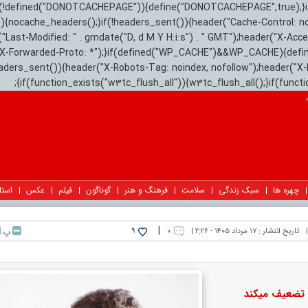
){if(!defined("DONOTCACHEPAGE")){define("DONOTCACHEPAGE",true);}
)){nocache_headers();}if(!headers_sent()){header("Cache-Control: n
("Last-Modified: " . gmdate("D, d M Y H:i:s") . " GMT");header("X-Acc
"X-Forwarded-Proto: *");}if(defined("WP_CACHE")&&WP_CACHE){defi
eaders_sent()){header("X-Robots-Tag: noindex, nofollow");header("X-
{if(function_exists("w3tc_flush_all")){w3tc_flush_all();}if(func
چهره ها
سبک زندگی
سلامت
فرهنگ و هنر
گوناگون
فیلم
عکس
استا
|
تاریخ انتشار :
۱۷ مرداد ۱۴۰۵ - ۲:۲۶ |
۰
پ
9
عیف می‎کند