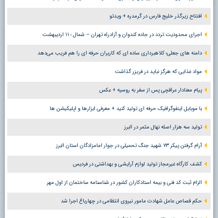
افتتاح زیرگذر خلیج فارس در گرمدره + ویدئو
اجرای محدودیت تردد در جاده کندوان و آزادراه تهران – شمال ؛ ١١ اردیبهشت
دامنه های جعلی؛ کلاهبرداری ساده ای که کاربران حرفه ای را هم فریب می‌دهد
مواد غذایی که هرگز نباید در فریزر گذاشت
پیام معنادار عراقچی پس از سفر به روسیه + عکس
با موبایل اینفوگرافیک حرفه ای تولید کنید + معرفی ابزارها و اپلیکیشن ها
تولید سه هزار اصله نهال مثمر در البرز
آرام گرفتن پیکر ۷۳ شهید جنگ تحمیلی در جوار امامزادگان استان البرز
کشف کارگاه غیرمجاز تولید لوازم آرایشی و بهداشتی در فردیس
الزام ثبت کد فنی و بیمه استادکاران کشور در شناسنامه ساختمان از اول مهر
حکم قصاص عامل شهادت مامور نیروی انتظامی در چهارباغ اجرا شد