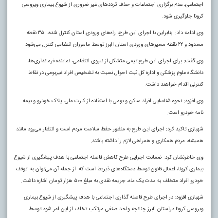
اجتماعی، عدم برگزاری اجتماعات و حذف ترددهای غیر ضروری از شیوع بیماری ویروسی
کرونا جلوگیری شود.
وی ادامه داد: بنابراین با اجرای این طرح، راه‌های ورودی استان کنترل شده، ۳۵ نقطه
مسدود و ۲۲ نقطه مسیرهای ورودی استان البرز توسط ماموران انتظامی کنترل می‌شود.
وی گفت: برای اجرای این طرح تیمی متشکل از نیروی انتظامی، نماینده فرمانداری‌ها،
دانشگاه علوم پزشکی و اداره کل ثبت احوال نسبت به تشخیص افراد غیربومی در نقاط
کنترلی اقدام خواهند داشت.
وی افزود: نحوه شناسایی افراد ساکن و بومی با استفاده از کارت ملی، پلاک خودرو و بیمه
نامه خودرو است
.
شهبازی تاکید کرد: اجرای این طرح به منظور حفظ سلامت مردم است و انتظار می‌رود مانند
همیشه، مردم همکاری و همراهی لازم را داشته باشند.
وی خاطرنشان کرد: ضمانت اجرایی طرح کاهش فاصله اجتماعی با هدف پیشگیری از شیوع
بیماری کرونا، اعمال قانون توسط دستگاه‌های ذیربط است که از جمله آن می‌توان به توقف
خودرو افراد متخلف به مدت یک ماه، جریمه نقدی به مبلغ ۵۰۰ هزار تومان اشاره داشت.
شهبازی افزود: در اجرای طرح فاصله گذاری اجتماعی با هدف پیشگیری از شیوع بیماری
ویروسی کرونا دراستان البرز چنانچه واحد صنفی مرتکب تخلف از این امر شود توسط