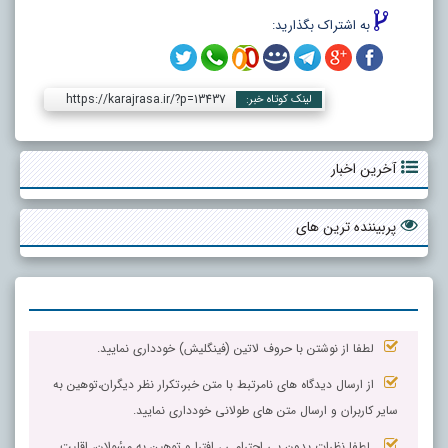
به اشتراک بگذارید:
https://karajrasa.ir/?p=13437
لینک کوتاه خبر:
آخرین اخبار
پربیننده ترین های
لطفا از نوشتن با حروف لاتین (فینگلیش) خودداری نمایید.
از ارسال دیدگاه های نامرتبط با متن خبر،تکرار نظر دیگران،توهین به
سایر کاربران و ارسال متن های طولانی خودداری نمایید.
لطفا نظرات بدون بی احترامی ، افترا و توهین به مسٔولان، اقلیت