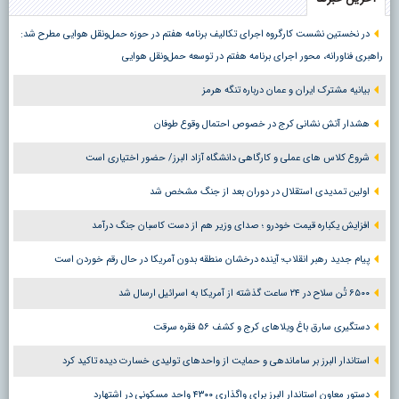
در نخستین نشست کارگروه اجرای تکالیف برنامه هفتم در حوزه حمل‌ونقل هوایی مطرح شد:
راهبری فناورانه، محور اجرای برنامه هفتم در توسعه حمل‌ونقل هوایی
بیانیه مشترک ایران و عمان درباره تنگه هرمز
هشدار آتش نشانی کرج در خصوص احتمال وقوع طوفان
شروع کلاس های عملی و کارگاهی دانشگاه آزاد البرز/ حضور اختیاری است
اولین تمدیدی استقلال در دوران بعد از جنگ مشخص شد
افزایش یکباره قیمت خودرو ؛ صدای وزیر هم از دست کاسبان جنگ درآمد
پیام جدید رهبر انقلاب؛ آینده درخشان منطقه بدون آمریکا در حال رقم خوردن است
۶۵۰۰ تُن سلاح در ۲۴ ساعت گذشته از آمریکا به اسرائیل ارسال شد
دستگیری سارق باغ ویلاهای کرج و کشف ۵۶ فقره سرقت
استاندار البرز بر ساماندهی و حمایت از واحدهای تولیدی خسارت دیده تاکید کرد
دستور معاون استاندار البرز برای واگذاری ۴۳۰۰ واحد مسکونی در اشتهارد