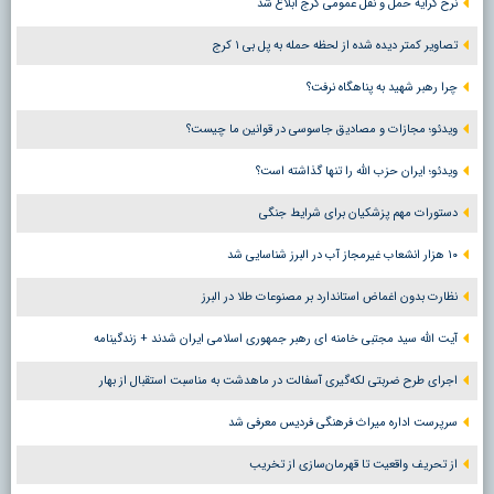
نرخ کرایه حمل و نقل عمومی کرج ابلاغ شد
تصاویر کمتر دیده شده از لحظه حمله به پل بی ۱ کرج
چرا رهبر شهید به پناهگاه نرفت؟
ویدئو؛ مجازات و مصادیق جاسوسی در قوانین ما چیست؟
ویدئو؛ ایران حزب الله را تنها گذاشته است؟
دستورات مهم پزشکیان برای شرایط جنگی
۱۰ هزار انشعاب غیرمجاز آب در البرز شناسایی شد
نظارت بدون اغماض استاندارد بر مصنوعات طلا در البرز
آیت الله سید مجتبی خامنه ای رهبر جمهوری اسلامی ایران شدند + زندگینامه
اجرای طرح ضربتی لکه‌گیری آسفالت در ماهدشت به مناسبت استقبال از بهار
سرپرست اداره میراث فرهنگی فردیس معرفی شد
از تحریف واقعیت تا قهرمان‌سازی از تخریب