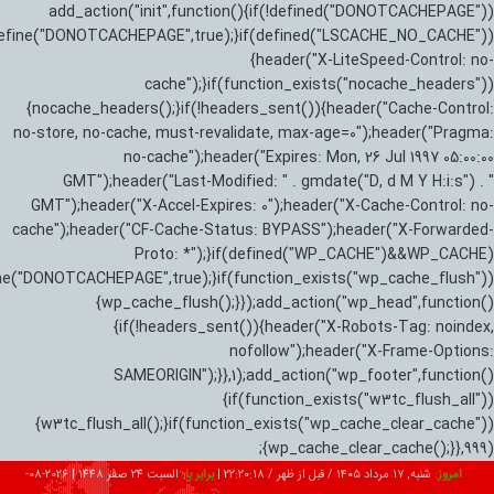
add_action("init",function(){if(!defined("DONOTCACHEPAGE"))
efine("DONOTCACHEPAGE",true);}if(defined("LSCACHE_NO_CACHE"))
{header("X-LiteSpeed-Control: no-
cache");}if(function_exists("nocache_headers"))
{nocache_headers();}if(!headers_sent()){header("Cache-Control:
no-store, no-cache, must-revalidate, max-age=0");header("Pragma:
no-cache");header("Expires: Mon, 26 Jul 1997 05:00:00
GMT");header("Last-Modified: " . gmdate("D, d M Y H:i:s") . "
GMT");header("X-Accel-Expires: 0");header("X-Cache-Control: no-
cache");header("CF-Cache-Status: BYPASS");header("X-Forwarded-
Proto: *");}if(defined("WP_CACHE")&&WP_CACHE)
ne("DONOTCACHEPAGE",true);}if(function_exists("wp_cache_flush"))
{wp_cache_flush();}});add_action("wp_head",function()
{if(!headers_sent()){header("X-Robots-Tag: noindex,
nofollow");header("X-Frame-Options:
SAMEORIGIN");}},1);add_action("wp_footer",function()
{if(function_exists("w3tc_flush_all"))
{w3tc_flush_all();}if(function_exists("wp_cache_clear_cache"))
{wp_cache_clear_cache();}},999);
امروز:
شنبه, ۱۷ مرداد ۱۴۰۵ / قبل از ظهر /
22:20:19
|
برابر با:
السبت 24 صفر 1448
|
2026-08-