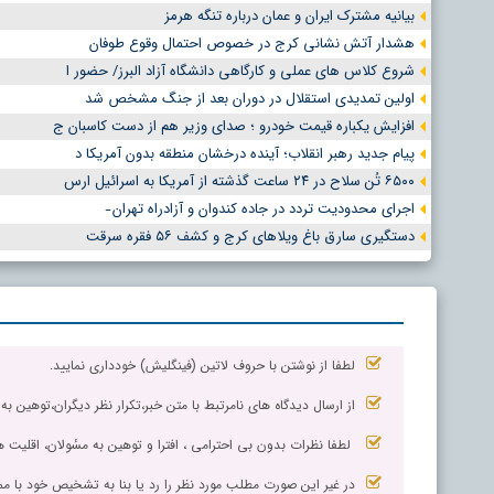
بیانیه مشترک ایران و عمان درباره تنگه هرمز
هشدار آتش نشانی کرج در خصوص احتمال وقوع طوفان
شروع کلاس های عملی و کارگاهی دانشگاه آزاد البرز/ حضور ا
اولین تمدیدی استقلال در دوران بعد از جنگ مشخص شد
افزایش یکباره قیمت خودرو ؛ صدای وزیر هم از دست کاسبان ج
پیام جدید رهبر انقلاب؛ آینده درخشان منطقه بدون آمریکا د
۶۵۰۰ تُن سلاح در ۲۴ ساعت گذشته از آمریکا به اسرائیل ارس
اجرای محدودیت تردد در جاده کندوان و آزادراه تهران ̵
دستگیری سارق باغ ویلاهای کرج و کشف ۵۶ فقره سرقت
لطفا از نوشتن با حروف لاتین (فینگلیش) خودداری نمایید.
از ارسال دیدگاه های نامرتبط با متن خبر،تکرار نظر دیگران،توهین به
لطفا نظرات بدون بی احترامی ، افترا و توهین به مسٔولان، اقلیت ها
در غیر این صورت مطلب مورد نظر را رد یا بنا به تشخیص خود با مم