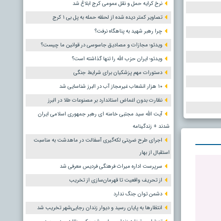
نرخ کرایه حمل و نقل عمومی کرج ابلاغ شد
تصاویر کمتر دیده شده از لحظه حمله به پل بی ۱ کرج
چرا رهبر شهید به پناهگاه نرفت؟
ویدئو؛ مجازات و مصادیق جاسوسی در قوانین ما چیست؟
ویدئو؛ ایران حزب الله را تنها گذاشته است؟
دستورات مهم پزشکیان برای شرایط جنگی
۱۰ هزار انشعاب غیرمجاز آب در البرز شناسایی شد
نظارت بدون اغماض استاندارد بر مصنوعات طلا در البرز
آیت الله سید مجتبی خامنه ای رهبر جمهوری اسلامی ایران
شدند + زندگینامه
اجرای طرح ضربتی لکه‌گیری آسفالت در ماهدشت به مناسبت
استقبال از بهار
سرپرست اداره میراث فرهنگی فردیس معرفی شد
از تحریف واقعیت تا قهرمان‌سازی از تخریب
دشمن توان جنگ ندارد
انتظارها به پایان رسید و دیوار زندان رجایی‌شهر تخریب شد