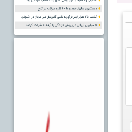
تعطیلی و تخلیه زندان رجایی شهر یک مطالبه مردمی بود
دستگیری سارق خودرو با ۴۰ فقره سرقت در کرج
کشف ۲۵ هزار لیتر فرآورده نفتی گازوئیل غیر مجاز در اشتهارد
۵ میلیون ایرانی در پویش «زندگی با آیه‌ها» شرکت کردند