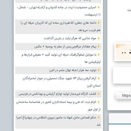
اجرای محدودیت تردد در جاده کندوان و آزادراه تهران – شمال ؛
١١ اردیبهشت
دامنه های جعلی؛ کلاهبرداری ساده ای که کاربران حرفه ای را
هم فریب می‌دهد
مواد غذایی که هرگز نباید در فریزر گذاشت
پیام معنادار عراقچی پس از سفر به روسیه + عکس
با موبایل اینفوگرافیک حرفه ای تولید کنید + معرفی ابزارها و
اپلیکیشن ها
تولید سه هزار اصله نهال مثمر در البرز
آرام گرفتن پیکر ۷۳ شهید جنگ تحمیلی در جوار امامزادگان
استان البرز
کشف کارگاه غیرمجاز تولید لوازم آرایشی و بهداشتی در فردیس
https
الزام ثبت کد فنی و بیمه استادکاران کشور در شناسنامه ساختمان
از اول مهر
حکم قصاص عامل شهادت مامور نیروی انتظامی در چهارباغ اجرا
شد