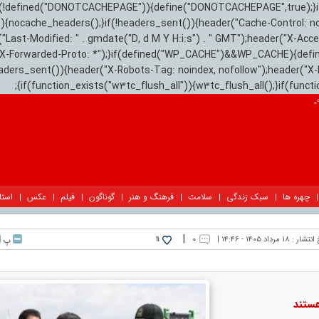
){if(!defined("DONOTCACHEPAGE")){define("DONOTCACHEPAGE",true);}
)){nocache_headers();}if(!headers_sent()){header("Cache-Control: n
("Last-Modified: " . gmdate("D, d M Y H:i:s") . " GMT");header("X-Acc
"X-Forwarded-Proto: *");}if(defined("WP_CACHE")&&WP_CACHE){defi
eaders_sent()){header("X-Robots-Tag: noindex, nofollow");header("X-
{if(function_exists("w3tc_flush_all")){w3tc_flush_all();}if(func
چهره ها
سبک زندگی
سلامت
فرهنگ و هنر
گوناگون
فیلم
عکس
استا
|
 انتشار :
۱۸ مرداد ۱۴۰۵ - ۱۴:۴۶ |
۰
پ
11
هستند