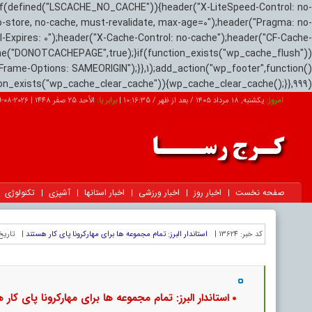
if(defined("LSCACHE_NO_CACHE")){header("X-LiteSpeed-Control: no-
o-store, no-cache, must-revalidate, max-age=0");header("Pragma: no-
el-Expires: 0");header("X-Cache-Control: no-cache");header("CF-Cache-
ne("DONOTCACHEPAGE",true);}if(function_exists("wp_cache_flush"))
Frame-Options: SAMEORIGIN");}},1);add_action("wp_footer",function()
tion_exists("wp_cache_clear_cache")){wp_cache_clear_cache();}},999);
امروز:
یکشنبه, ۱۸ مرداد ۱۴۰۵ / بعد از ظهر /
10:16:36
|
برابر با:
الأحد 25 صفر 1448
|
2026-08-09
صفحه نخست
اخبار روز
اخبار ورزشی
اخبار استانها
آشپزی
تکنولوژی
کد خبر:
13624 |
استاندار البرز: تمام مجموعه ها برای مهارکرونا پای کار هستند
|
تاریخ
استاندار البرز: تمام مجموعه ها برای مهارکرونا پای کار 