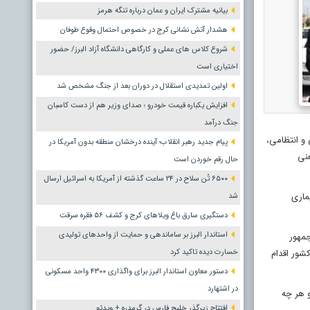
بیانیه مشترک ایران و عمان درباره تنگه هرمز
هشدار آتش نشانی کرج در خصوص احتمال وقوع طوفان
شروع کلاس های عملی و کارگاهی دانشگاه آزاد البرز/ حضور
اختیاری است
اولین تمدیدی استقلال در دوران بعد از جنگ مشخص شد
افزایش یکباره قیمت خودرو ؛ صدای وزیر هم از دست کاسبان
جنگ درآمد
و انتظامی،
پیام جدید رهبر انقلاب؛ آینده درخشان منطقه بدون آمریکا در
عنی
حال رقم خوردن است
۶۵۰۰ تُن سلاح در ۲۴ ساعت گذشته از آمریکا به اسرائیل ارسال
ماری
شد
دستگیری سارق باغ ویلاهای کرج و کشف ۵۶ فقره سرقت
استاندار البرز بر ساماندهی و حمایت از واحدهای تولیدی
جمهور
شور اقدام
خسارت دیده تاکید کرد
دستور معاون استاندار البرز برای واگذاری ۴۳۰۰ واحد مسکونی
در اشتهارد
و هر چه
افتتاح زیرگذر خلیج فارس در گرمدره + ویدئو