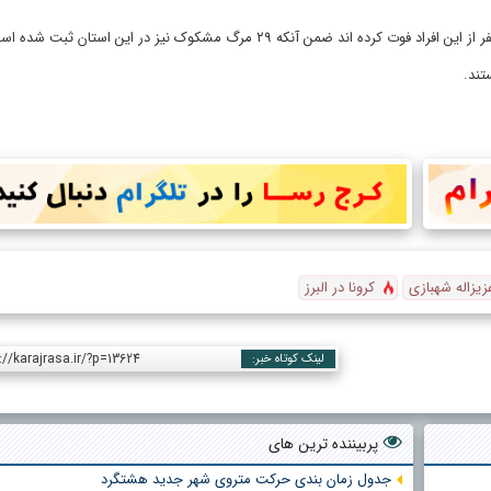
زیزاله شهبازی
کرونا در البرز
://karajrasa.ir/?p=13624
لینک کوتاه خبر:
پربیننده ترین های
جدول زمان بندی حرکت متروی شهر جدید هشتگرد