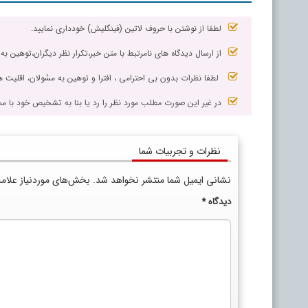
لطفا از نوشتن با حروف لاتین (فینگلیش) خودداری نمایید.
از ارسال دیدگاه های نامرتبط با متن خبر،تکرار نظر دیگران،توهین به
لطفا نظرات بدون بی احترامی ، افترا و توهین به مسٔولان، اقلیت ها
در غیر این صورت مطلب مورد نظر را رد یا بنا به تشخیص خود با مم
نظرات و تجربیات شما
نشانی ایمیل شما منتشر نخواهد شد.
بخش‌های موردنیاز علام
دیدگاه
*