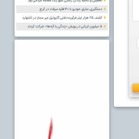
تعطیلی و تخلیه زندان رجایی شهر یک مطالبه مردمی بود
دستگیری سارق خودرو با ۴۰ فقره سرقت در کرج
کشف ۲۵ هزار لیتر فرآورده نفتی گازوئیل غیر مجاز در اشتهارد
۵ میلیون ایرانی در پویش «زندگی با آیه‌ها» شرکت کردند