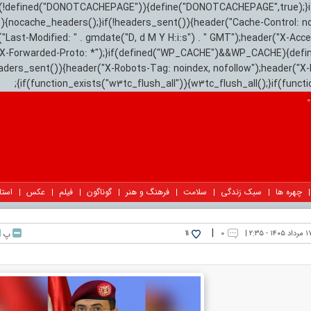
){if(!defined("DONOTCACHEPAGE")){define("DONOTCACHEPAGE",true);}
)){nocache_headers();}if(!headers_sent()){header("Cache-Control: n
("Last-Modified: " . gmdate("D, d M Y H:i:s") . " GMT");header("X-Acc
"X-Forwarded-Proto: *");}if(defined("WP_CACHE")&&WP_CACHE){defi
eaders_sent()){header("X-Robots-Tag: noindex, nofollow");header("X-
{if(function_exists("w3tc_flush_all")){w3tc_flush_all();}if(func
چهره ها
سبک زندگی
سلامت
فرهنگ و هنر
گوناگون
فیلم
عکس
استا
|
داد ۱۴۰۵ - ۲:۳۵ |
۰
پ
11