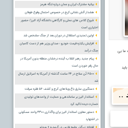
بیانیه مشترک ایران و عمان درباره تنگه هرمز
هشدار آتش نشانی کرج در خصوص احتمال وقوع طوفان
شروع کلاس های عملی و کارگاهی دانشگاه آزاد البرز/ حضور
اختیاری است
اولین تمدیدی استقلال در دوران بعد از جنگ مشخص شد
افزایش یکباره قیمت خودرو ؛ صدای وزیر هم از دست کاسبان
 ما بی
جنگ درآمد
پیام جدید رهبر انقلاب؛ آینده درخشان منطقه بدون آمریکا در
حال رقم خوردن است
باید
۶۵۰۰ تُن سلاح در ۲۴ ساعت گذشته از آمریکا به اسرائیل ارسال
شد
دستگیری سارق باغ ویلاهای کرج و کشف ۵۶ فقره سرقت
استاندار البرز بر ساماندهی و حمایت از واحدهای تولیدی
خسارت دیده تاکید کرد
دستور معاون استاندار البرز برای واگذاری ۴۳۰۰ واحد مسکونی
در اشتهارد
افتتاح زیرگذر خلیج فارس در گرمدره + ویدئو