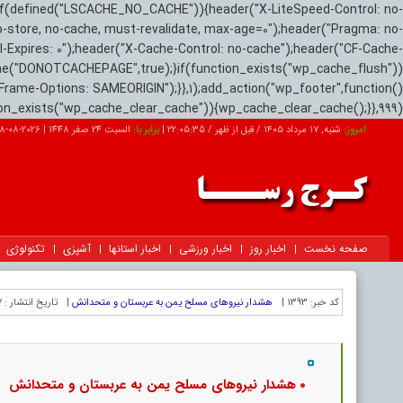
if(defined("LSCACHE_NO_CACHE")){header("X-LiteSpeed-Control: no-
o-store, no-cache, must-revalidate, max-age=0");header("Pragma: no-
el-Expires: 0");header("X-Cache-Control: no-cache");header("CF-Cache-
ne("DONOTCACHEPAGE",true);}if(function_exists("wp_cache_flush"))
Frame-Options: SAMEORIGIN");}},1);add_action("wp_footer",function()
tion_exists("wp_cache_clear_cache")){wp_cache_clear_cache();}},999);
امروز:
شنبه, ۱۷ مرداد ۱۴۰۵ / قبل از ظهر /
22:05:36
|
برابر با:
السبت 24 صفر 1448
|
2026-08-08
صفحه نخست
اخبار روز
اخبار ورزشی
اخبار استانها
آشپزی
تکنولوژی
کد خبر:
1393 |
هشدار نیروهای مسلح یمن به عربستان و متحدانش
|
تاریخ انتشار :
۱۷ مر
هشدار نیروهای مسلح یمن به عربستان و متحدانش