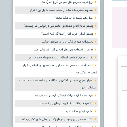
نرخ کرایه حمل و نقل عمومی کرج ابلاغ شد
تصاویر کمتر دیده شده از لحظه حمله به پل بی ۱ کرج
چرا رهبر شهید به پناهگاه نرفت؟
ویدئو؛ مجازات و مصادیق جاسوسی در قوانین ما چیست؟
ویدئو؛ ایران حزب الله را تنها گذاشته است؟
دستورات مهم پزشکیان برای شرایط جنگی
۱۰ هزار انشعاب غیرمجاز آب در البرز شناسایی شد
نظارت بدون اغماض استاندارد بر مصنوعات طلا در البرز
آیت الله سید مجتبی خامنه ای رهبر جمهوری اسلامی ایران
شدند + زندگینامه
اجرای طرح ضربتی لکه‌گیری آسفالت در ماهدشت به مناسبت
استقبال از بهار
سرپرست اداره میراث فرهنگی فردیس معرفی شد
از تحریف واقعیت تا قهرمان‌سازی از تخریب
دشمن توان جنگ ندارد
انتظارها به پایان رسید و دیوار زندان رجایی‌شهر تخریب شد