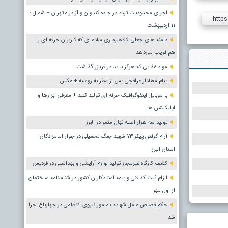
اجرای محدودیت تردد در جاده کندوان و آزادراه تهران – شمال ؛
https
١١ اردیبهشت
دامنه های جعلی؛ کلاهبرداری ساده ای که کاربران حرفه ای را
هم فریب می‌دهد
مواد غذایی که هرگز نباید در فریزر گذاشت
پیام معنادار عراقچی پس از سفر به روسیه + عکس
با موبایل اینفوگرافیک حرفه ای تولید کنید + معرفی ابزارها و
اپلیکیشن ها
تولید سه هزار اصله نهال مثمر در البرز
آرام گرفتن پیکر ۷۳ شهید جنگ تحمیلی در جوار امامزادگان
استان البرز
کشف کارگاه غیرمجاز تولید لوازم آرایشی و بهداشتی در فردیس
الزام ثبت کد فنی و بیمه استادکاران کشور در شناسنامه ساختمان
از اول مهر
حکم قصاص عامل شهادت مامور نیروی انتظامی در چهارباغ اجرا
شد