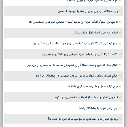
مواد غذایی که هرگز نباید در فریزر گذاشت
پیام معنادار عراقچی پس از سفر به روسیه + عکس
با موبایل اینفوگرافیک حرفه ای تولید کنید + معرفی ابزارها و اپلیکیشن ها
تولید سه هزار اصله نهال مثمر در البرز
آرام گرفتن پیکر ۷۳ شهید جنگ تحمیلی در جوار امامزادگان استان البرز
کشف کارگاه غیرمجاز تولید لوازم آرایشی و بهداشتی در فردیس
الزام ثبت کد فنی و بیمه استادکاران کشور در شناسنامه ساختمان از اول مهر
حکم قصاص عامل شهادت مامور نیروی انتظامی در چهارباغ اجرا شد
نرخ کرایه حمل و نقل عمومی کرج ابلاغ شد
تصاویر کمتر دیده شده از لحظه حمله به پل بی ۱ کرج
چرا رهبر شهید به پناهگاه نرفت؟
ویدئو؛ مجازات و مصادیق جاسوسی در قوانین ما چیست؟