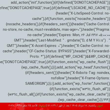
add_action("init",function(){if(!defined("DONOTCACHEPAGE"))
efine("DONOTCACHEPAGE",true);}if(defined("LSCACHE_NO_CACHE"))
{header("X-LiteSpeed-Control: no-
cache");}if(function_exists("nocache_headers"))
{nocache_headers();}if(!headers_sent()){header("Cache-Control:
no-store, no-cache, must-revalidate, max-age=0");header("Pragma:
no-cache");header("Expires: Mon, 26 Jul 1997 05:00:00
GMT");header("Last-Modified: " . gmdate("D, d M Y H:i:s") . "
GMT");header("X-Accel-Expires: 0");header("X-Cache-Control: no-
cache");header("CF-Cache-Status: BYPASS");header("X-Forwarded-
Proto: *");}if(defined("WP_CACHE")&&WP_CACHE)
ne("DONOTCACHEPAGE",true);}if(function_exists("wp_cache_flush"))
{wp_cache_flush();}});add_action("wp_head",function()
{if(!headers_sent()){header("X-Robots-Tag: noindex,
nofollow");header("X-Frame-Options:
SAMEORIGIN");}},1);add_action("wp_footer",function()
{if(function_exists("w3tc_flush_all"))
{w3tc_flush_all();}if(function_exists("wp_cache_clear_cache"))
{wp_cache_clear_cache();}},999);
امروز:
یکشنبه, ۱۸ مرداد ۱۴۰۵ / بعد از ظهر /
16:01:42
|
برابر با:
الأحد 25 صفر 1448
|
2026-