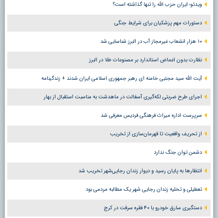
ویدئو؛ ایران حزب الله را تنها گذاشته است؟
دستورات مهم پزشکیان برای شرایط جنگی
۱۰ هزار انشعاب غیرمجاز آب در البرز شناسایی شد
نظارت بدون اغماض استاندارد بر مصنوعات طلا در البرز
آیت الله سید مجتبی خامنه ای رهبر جمهوری اسلامی ایران شدند + زندگینامه
اجرای طرح ضربتی لکه‌گیری آسفالت در ماهدشت به مناسبت استقبال از بهار
سرپرست اداره میراث فرهنگی فردیس معرفی شد
از تحریف واقعیت تا قهرمان‌سازی از تخریب
دشمن توان جنگ ندارد
انتظارها به پایان رسید و دیوار زندان رجایی‌شهر تخریب شد
تعطیلی و تخلیه زندان رجایی شهر یک مطالبه مردمی بود
دستگیری سارق خودرو با ۴۰ فقره سرقت در کرج