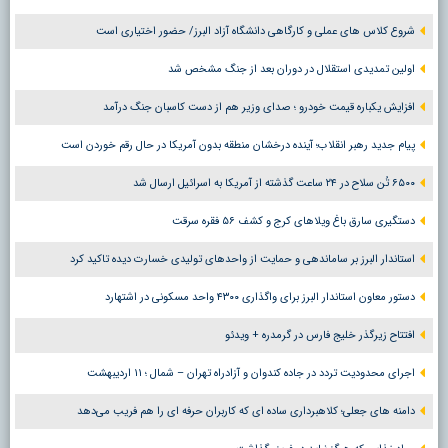
شروع کلاس های عملی و کارگاهی دانشگاه آزاد البرز/ حضور اختیاری است
اولین تمدیدی استقلال در دوران بعد از جنگ مشخص شد
افزایش یکباره قیمت خودرو ؛ صدای وزیر هم از دست کاسبان جنگ درآمد
پیام جدید رهبر انقلاب؛ آینده درخشان منطقه بدون آمریکا در حال رقم خوردن است
۶۵۰۰ تُن سلاح در ۲۴ ساعت گذشته از آمریکا به اسرائیل ارسال شد
دستگیری سارق باغ ویلاهای کرج و کشف ۵۶ فقره سرقت
استاندار البرز بر ساماندهی و حمایت از واحدهای تولیدی خسارت دیده تاکید کرد
دستور معاون استاندار البرز برای واگذاری ۴۳۰۰ واحد مسکونی در اشتهارد
افتتاح زیرگذر خلیج فارس در گرمدره + ویدئو
اجرای محدودیت تردد در جاده کندوان و آزادراه تهران – شمال ؛ ١١ اردیبهشت
دامنه های جعلی؛ کلاهبرداری ساده ای که کاربران حرفه ای را هم فریب می‌دهد