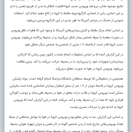
نتایج موجود نشان می‌دهد ویروس جدید کرونا قابلیت انتقال به بدن از طریق تنفس را دارد.
بر این اساس، یکی از اعضای کارگروه ویژه مقابله با کرونا در کاخ سفید اعلام کرد: استفاده
عمومی از ماسک در سراسر آمریکا به طور جدی در این کارگروه بررسی می‌شود.
بر اساس اعلام مرکز مقابله و کنترل بیماری‌های آمریکا، با وجود این که قطرات ناقل ویروس
در صورت عطسه یا سرفه شخص بیمار شکل می‌گیرند و در محیط پراکنده می‌شوند، ویروس
جدید کرونا قادر است از فاصله ۱.۸ متری از شخصی به شخص دیگر منتقل شود
.
در این گزارش آمده که بر اساس تحقیقات انجام شده در کشور چین زمانی که کارکنان
بیمارستان تجهیزات خود را برمی‌دارند یا در محیط حرکت می‌کنند یا کف زمین نظافت
می‌شود، ویروس کرونا در هوا به صورت معلق درمی‌آید.
همچنین در تحقیقاتی که توسط محققان دانشگاه نبراسکا انجام گرفته است، مواد ژنتیکی
ویروس کرونا در فاصله دورتر از ۱.۸ متر از محل استقرار بیماران شناسایی شده است بنابراین
ممکن است ویروس کرونا در قالب ذرات معلق در هوا در محیط باقی بماند و موجب آلودگی
افرادی شود که بعدا در آن محیط رفت و آمد می‌کنند البته در این گزارش آمده که ویروس
کرونا به اندازه سل یا سرخک مسری نیست.
بر اساس این گزارش، مدت زمان معلق بودن ویروس کرونا در هوا به عوامل مختلفی از جمله
تعداد ویروس‌های خارج شده از بدن شخص آلوده در اثر تنفس و میزان تهویه هوای محیط
بستگی دارد. وجود تعداد زیادی از ویروس در یک محیط بسته احتمال آلوده شدن افرادی را