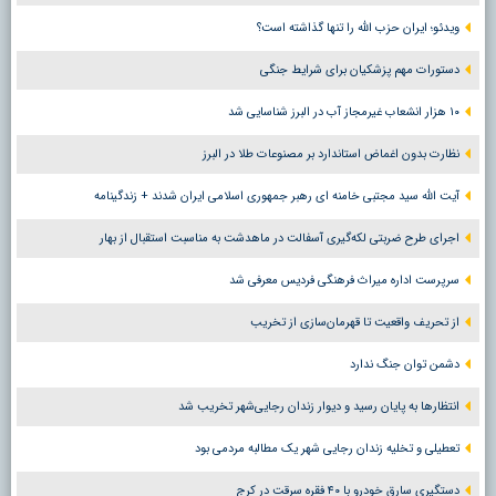
ویدئو؛ ایران حزب الله را تنها گذاشته است؟
دستورات مهم پزشکیان برای شرایط جنگی
۱۰ هزار انشعاب غیرمجاز آب در البرز شناسایی شد
نظارت بدون اغماض استاندارد بر مصنوعات طلا در البرز
آیت الله سید مجتبی خامنه ای رهبر جمهوری اسلامی ایران شدند + زندگینامه
اجرای طرح ضربتی لکه‌گیری آسفالت در ماهدشت به مناسبت استقبال از بهار
سرپرست اداره میراث فرهنگی فردیس معرفی شد
از تحریف واقعیت تا قهرمان‌سازی از تخریب
دشمن توان جنگ ندارد
انتظارها به پایان رسید و دیوار زندان رجایی‌شهر تخریب شد
تعطیلی و تخلیه زندان رجایی شهر یک مطالبه مردمی بود
دستگیری سارق خودرو با ۴۰ فقره سرقت در کرج