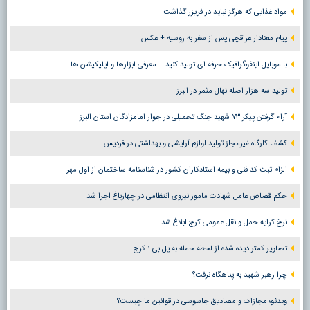
مواد غذایی که هرگز نباید در فریزر گذاشت
پیام معنادار عراقچی پس از سفر به روسیه + عکس
با موبایل اینفوگرافیک حرفه ای تولید کنید + معرفی ابزارها و اپلیکیشن ها
تولید سه هزار اصله نهال مثمر در البرز
آرام گرفتن پیکر ۷۳ شهید جنگ تحمیلی در جوار امامزادگان استان البرز
کشف کارگاه غیرمجاز تولید لوازم آرایشی و بهداشتی در فردیس
الزام ثبت کد فنی و بیمه استادکاران کشور در شناسنامه ساختمان از اول مهر
حکم قصاص عامل شهادت مامور نیروی انتظامی در چهارباغ اجرا شد
نرخ کرایه حمل و نقل عمومی کرج ابلاغ شد
تصاویر کمتر دیده شده از لحظه حمله به پل بی ۱ کرج
چرا رهبر شهید به پناهگاه نرفت؟
ویدئو؛ مجازات و مصادیق جاسوسی در قوانین ما چیست؟