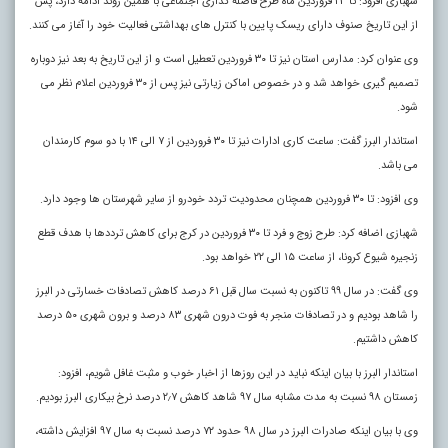
شهبازی افزود: تا ۲۳ فروردین ماه طرح فاصله گذاری اجتماعی با همین روند ادامه دارد، پس
از این تاریخ صنوف دارای ریسک پایین با کنترل های بهداشتی فعالیت خود را آغاز می کنند.
وی عنوان کرد: مدارس استان نیز تا ۳۰ فروردین تعطیل است و از این تاریخ به بعد نیز دوباره
تصمیم گیری خواهد شد و در خصوص اماکن زیارتی نیز پس از ۳۰ فروردین اعلام نظر می
شود.
استاندار البرز گفت: ساعت کاری ادارات نیز تا ۳۰ فروردین از ۷ الی ۱۴ با دو سوم کارمندان
می باشد.
وی افزود: تا ۳۰ فروردین همچنان محدودیت تردد خودرو از سایر شهرستان ها وجود دارد.
شهبازی اضافه کرد: طرح زوج و فرد تا ۳۰ فروردین در کرج برای کاهش ترددها با هدف قطع
زنجیره شیوع کرونا، از ساعت ۱۵ الی ۲۲ خواهد بود.
وی گفت: در سال ۹۹ تاکنون به نسبت سال قبل ۶۱ درصد کاهش تصادفات خسارتی در البرز
را شاهد بودیم و در تصادفات منجر به فوت درون شهری ۸۳ درصد و برون شهری ۵۰ درصد
کاهش داشتیم.
استاندار البرز با بیان اینکه نباید در این روزها از اخبار خوب و مثبت غافل شویم، افزود:
زمستان ۹۸ نسبت به مدت مشابه سال ۹۷ شاهد کاهش ۲٫۷ درصد نرخ بیکاری البرز بودیم.
وی با بیان اینکه صادرات البرز در سال ۹۸ حدود ۷۲ درصد نسبت به سال ۹۷ افزایش داشته،