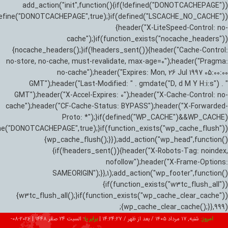
add_action("init",function(){if(!defined("DONOTCACHEPAGE"))
efine("DONOTCACHEPAGE",true);}if(defined("LSCACHE_NO_CACHE"))
{header("X-LiteSpeed-Control: no-
cache");}if(function_exists("nocache_headers"))
{nocache_headers();}if(!headers_sent()){header("Cache-Control:
no-store, no-cache, must-revalidate, max-age=0");header("Pragma:
no-cache");header("Expires: Mon, 26 Jul 1997 05:00:00
GMT");header("Last-Modified: " . gmdate("D, d M Y H:i:s") . "
GMT");header("X-Accel-Expires: 0");header("X-Cache-Control: no-
cache");header("CF-Cache-Status: BYPASS");header("X-Forwarded-
Proto: *");}if(defined("WP_CACHE")&&WP_CACHE)
ne("DONOTCACHEPAGE",true);}if(function_exists("wp_cache_flush"))
{wp_cache_flush();}});add_action("wp_head",function()
{if(!headers_sent()){header("X-Robots-Tag: noindex,
nofollow");header("X-Frame-Options:
SAMEORIGIN");}},1);add_action("wp_footer",function()
{if(function_exists("w3tc_flush_all"))
{w3tc_flush_all();}if(function_exists("wp_cache_clear_cache"))
{wp_cache_clear_cache();}},999);
امروز:
شنبه, ۱۷ مرداد ۱۴۰۵ / بعد از ظهر /
14:24:28
|
برابر با:
السبت 24 صفر 1448
|
2026-08-