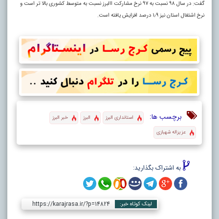
گفت: در سال ۹۸ نسبت به ۹۷ نرخ مشارکت االبرز نسبت به متوسط کشوری بالا تر است و
نرخ اشتغال استان نیز ۱٫۹ درصد افزایش یافته است.
برچسب ها:
استانداری البرز
البرز
خبر البرز
عزیزاله شهبازی
به اشتراک بگذارید:
https://karajrasa.ir/?p=14824
لینک کوتاه خبر: