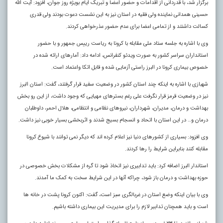
برگزار شد، با قدردانی از اقدامات و حضور اعضا و تبریک ایام بویژه روز جوان، افزود: آیت الله
حسینی همدانی نماینده ولی فقیه در استان نیز به این نشست دعوت بودند ولی قدری
کسالت داشتند و از تمامی اعضا برای عدم حضور عذرخواهی کردند.
وی با اشاره به جلسه ستاد ملی مقابله با کرونا به ریاست رییس جمهور و با حضور
استانداران سراسر کشور به صورت ویدئو کنفرانس، ادامه داد: آمارهای ارائه شده در
خصوص بیماری کرونا در البرز راستی آزمایی شده و قابل اتکا واعتماد است.
شهبازی با اشاره به اینکه چند استان کشور در وضعیت سفید قرار گرفتند، گفت: استان البرز
نیز در وضعیت قرمز قرار نگرفت علی رغم بسترهای مهیایی که وجود داشت، از این رو بخش
بهداشت و درمان، مدیران، شهرداران، نیروهای نظامی و انتظامی، هلال احمر، داوطلبان
درمان و… در این استان با اتحاد و انسجام بسیج شدند و اثربخشی بسیار خوبی نیز داشت.
وی افزود: بسیاری از کشورهای دنیا نیز اعلام کرده اند که دیگر نمی توانند با شیوع کرونا
مقابله کنند بنابراین شرایط را رها کردند.
استاندار البرز اضافه کرد: باید تدابیری نیز اتخاذ شود تا گره از مشکلات بخش خصوصی در
حوزه بهداشت و درمان باز شود، چراکه آنها در این شرایط سخت به کمک ما آمدند
.
وی با بیان اینکه وضع استان در غربالگری سبز است، گفت: اکنون کرونا پشت در خانه ها
است و باید همچنان تدابیر لازم را برای مدیریت این بیماری داشته باشیم.