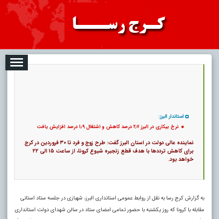
08
تبلیغات
درباره ما
ارتباط با ما
RSS
|
کد خبر:
14824 |
11
نرخ بیکاری در البرز ۲٫۷ درصد کاهش و اشتغال ۱٫۹ درصد افزایش یافت
|
تاریخ انتشار :
۱۷ مرداد ۱۴۰۵ - ۱۸:۵۴ |
۰
پ
استاندار البرز:
نرخ بیکاری در البرز ۲٫۷ درصد کاهش و اشتغال ۱٫۹ درصد افزایش یافت
نماینده عالی دولت در استان البرز گفت: طرح زوج و فرد تا ۳۰ فروردین در کرج
برای کاهش ترددها با هدف قطع زنجیره شیوع کرونا، از ساعت ۱۵ الی ۲۲
خواهد بود.
به گزارش کرج رسا به نقل از روابط عمومی استانداری البرز، شهبازی در جلسه ستاد استانی
مقابله با کرونا که روز یکشنبه با حضور تمامی اعضای ستاد در سالن شهدای دولت استانداری