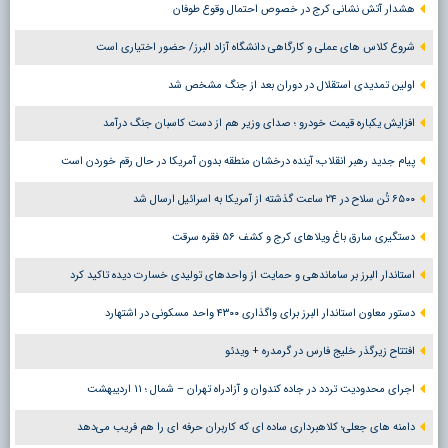
هشدار آتش نشانی کرج در خصوص احتمال وقوع طوفان
شروع کلاس های عملی و کارگاهی دانشگاه آزاد البرز/ حضور اختیاری است
اولین تمدیدی استقلال در دوران بعد از جنگ مشخص شد
افزایش یکباره قیمت خودرو ؛ صدای وزیر هم از دست کاسبان جنگ درآمد
پیام جدید رهبر انقلاب؛ آینده درخشان منطقه بدون آمریکا در حال رقم خوردن است
۶۵۰۰ تُن سلاح در ۲۴ ساعت گذشته از آمریکا به اسرائیل ارسال شد
دستگیری سارق باغ ویلاهای کرج و کشف ۵۶ فقره سرقت
استاندار البرز بر ساماندهی و حمایت از واحدهای تولیدی خسارت دیده تاکید کرد
دستور معاون استاندار البرز برای واگذاری ۴۳۰۰ واحد مسکونی در اشتهارد
افتتاح زیرگذر خلیج فارس در گرمدره + ویدئو
اجرای محدودیت تردد در جاده کندوان و آزادراه تهران – شمال ؛ ١١ اردیبهشت
دامنه های جعلی؛ کلاهبرداری ساده ای که کاربران حرفه ای را هم فریب می‌دهد