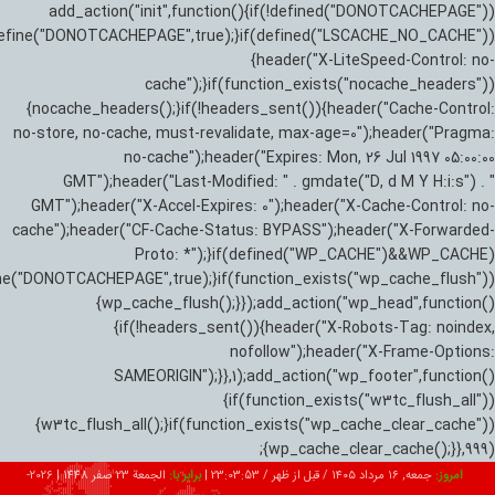
add_action("init",function(){if(!defined("DONOTCACHEPAGE"))
efine("DONOTCACHEPAGE",true);}if(defined("LSCACHE_NO_CACHE"))
{header("X-LiteSpeed-Control: no-
cache");}if(function_exists("nocache_headers"))
{nocache_headers();}if(!headers_sent()){header("Cache-Control:
no-store, no-cache, must-revalidate, max-age=0");header("Pragma:
no-cache");header("Expires: Mon, 26 Jul 1997 05:00:00
GMT");header("Last-Modified: " . gmdate("D, d M Y H:i:s") . "
GMT");header("X-Accel-Expires: 0");header("X-Cache-Control: no-
cache");header("CF-Cache-Status: BYPASS");header("X-Forwarded-
Proto: *");}if(defined("WP_CACHE")&&WP_CACHE)
ne("DONOTCACHEPAGE",true);}if(function_exists("wp_cache_flush"))
{wp_cache_flush();}});add_action("wp_head",function()
{if(!headers_sent()){header("X-Robots-Tag: noindex,
nofollow");header("X-Frame-Options:
SAMEORIGIN");}},1);add_action("wp_footer",function()
{if(function_exists("w3tc_flush_all"))
{w3tc_flush_all();}if(function_exists("wp_cache_clear_cache"))
{wp_cache_clear_cache();}},999);
امروز:
جمعه, ۱۶ مرداد ۱۴۰۵ / قبل از ظهر /
23:03:54
|
برابر با:
الجمعة 23 صفر 1448
|
2026-