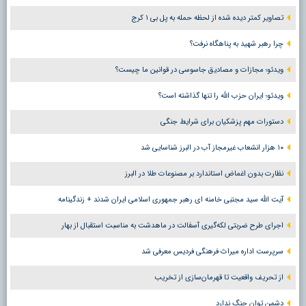
تصاویر کمتر دیده شده از لحظه حمله به پل بی ۱ کرج
چرا رهبر شهید به پناهگاه نرفت؟
ویدئو؛ مجازات و مصادیق جاسوسی در قوانین ما چیست؟
ویدئو؛ ایران حزب الله را تنها گذاشته است؟
دستورات مهم پزشکیان برای شرایط جنگی
۱۰ هزار انشعاب غیرمجاز آب در البرز شناسایی شد
نظارت بدون اغماض استاندارد بر مصنوعات طلا در البرز
آیت الله سید مجتبی خامنه ای رهبر جمهوری اسلامی ایران شدند + زندگینامه
اجرای طرح ضربتی لکه‌گیری آسفالت در ماهدشت به مناسبت استقبال از بهار
سرپرست اداره میراث فرهنگی فردیس معرفی شد
از تحریف واقعیت تا قهرمان‌سازی از تخریب
دشمن توان جنگ ندارد