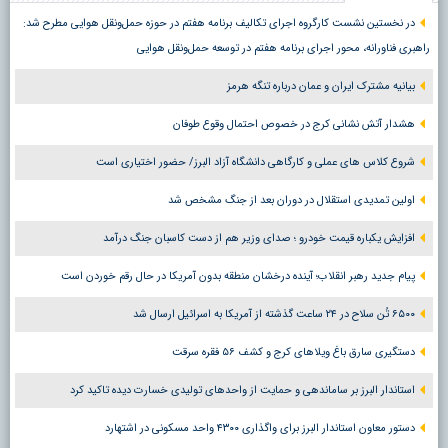
در نخستین نشست کارگروه اجرای تکالیف برنامه هفتم در حوزه حمل‌ونقل هوایی مطرح شد:
راهبری فناورانه، محور اجرای برنامه هفتم در توسعه حمل‌ونقل هوایی
بیانیه مشترک ایران و عمان درباره تنگه هرمز
هشدار آتش نشانی کرج در خصوص احتمال وقوع طوفان
شروع کلاس های عملی و کارگاهی دانشگاه آزاد البرز/ حضور اختیاری است
اولین تمدیدی استقلال در دوران بعد از جنگ مشخص شد
افزایش یکباره قیمت خودرو ؛ صدای وزیر هم از دست کاسبان جنگ درآمد
پیام جدید رهبر انقلاب؛ آینده درخشان منطقه بدون آمریکا در حال رقم خوردن است
۶۵۰۰ تُن سلاح در ۲۴ ساعت گذشته از آمریکا به اسرائیل ارسال شد
دستگیری سارق باغ ویلاهای کرج و کشف ۵۶ فقره سرقت
استاندار البرز بر ساماندهی و حمایت از واحدهای تولیدی خسارت دیده تاکید کرد
دستور معاون استاندار البرز برای واگذاری ۴۳۰۰ واحد مسکونی در اشتهارد