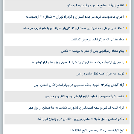
افتتاح زیرگذر خلیج فارس در گرمدره + ویدئو
اجرای محدودیت تردد در جاده کندوان و آزادراه تهران – شمال ؛ ١١ اردیبهشت
دامنه های جعلی؛ کلاهبرداری ساده ای که کاربران حرفه ای را هم فریب می‌دهد
مواد غذایی که هرگز نباید در فریزر گذاشت
پیام معنادار عراقچی پس از سفر به روسیه + عکس
با موبایل اینفوگرافیک حرفه ای تولید کنید + معرفی ابزارها و اپلیکیشن ها
تولید سه هزار اصله نهال مثمر در البرز
آرام گرفتن پیکر ۷۳ شهید جنگ تحمیلی در جوار امامزادگان استان البرز
کشف کارگاه غیرمجاز تولید لوازم آرایشی و بهداشتی در فردیس
الزام ثبت کد فنی و بیمه استادکاران کشور در شناسنامه ساختمان از اول مهر
حکم قصاص عامل شهادت مامور نیروی انتظامی در چهارباغ اجرا شد
نرخ کرایه حمل و نقل عمومی کرج ابلاغ شد