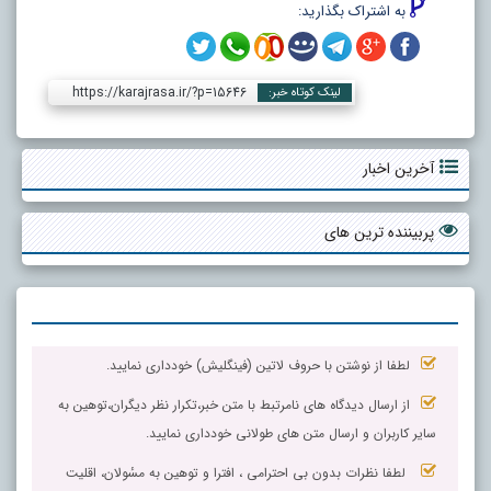
به اشتراک بگذارید:
https://karajrasa.ir/?p=15646
لینک کوتاه خبر:
آخرین اخبار
پربیننده ترین های
لطفا از نوشتن با حروف لاتین (فینگلیش) خودداری نمایید.
از ارسال دیدگاه های نامرتبط با متن خبر،تکرار نظر دیگران،توهین به
سایر کاربران و ارسال متن های طولانی خودداری نمایید.
لطفا نظرات بدون بی احترامی ، افترا و توهین به مسٔولان، اقلیت