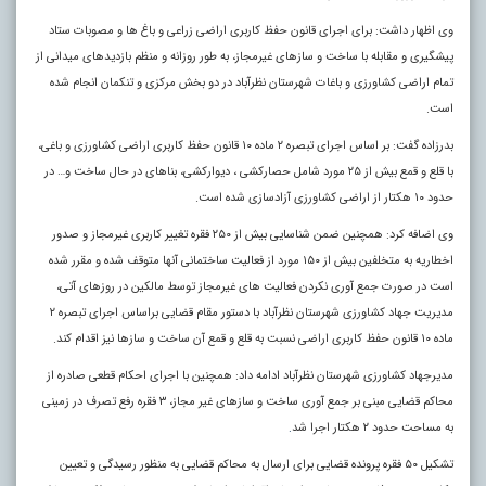
وی اظهار داشت:‌ برای اجرای قانون حفظ کاربری اراضی زراعی و باغ ها و مصوبات ستاد
پیشگیری و مقابله با ساخت و سازهای غیرمجاز، به طور روزانه و منظم بازدیدهای میدانی از
تمام اراضی کشاورزی و باغات شهرستان نظرآباد در دو بخش مرکزی و تنکمان انجام شده
است.
بدرزاده گفت: بر اساس اجرای تبصره ۲ ماده ۱۰ قانون حفظ کاربری اراضی کشاورزی و باغی،
با قلع و قمع بیش از ۲۵ مورد شامل حصارکشی ، دیوارکشی، بناهای در حال ساخت و… در
حدود ۱۰ هکتار از اراضی کشاورزی آزادسازی شده است.
وی اضافه کرد: همچنین ضمن شناسایی بیش از ۲۵۰ فقره تغییر کاربری غیرمجاز و صدور
اخطاریه به متخلفین بیش از ۱۵۰ مورد از فعالیت ساختمانی آنها متوقف شده و مقرر شده
است در صورت جمع آوری نکردن فعالیت های غیرمجاز توسط مالکین در روزهای آتی،
مدیریت جهاد کشاورزی شهرستان نظرآباد با دستور مقام قضایی براساس اجرای تبصره ۲
ماده ۱۰ قانون حفظ کاربری اراضی نسبت به قلع و قمع آن ساخت و سازها نیز اقدام کند.
مدیرجهاد کشاورزی شهرستان نظرآباد ادامه داد: همچنین با اجرای احکام قطعی صادره از
محاکم قضایی مبنی بر جمع آوری ساخت و سازهای غیر مجاز، ۳ فقره رفع تصرف در زمینی
به مساحت حدود ۲ هکتار اجرا شد
.
تشکیل ۵۰ فقره پرونده قضایی برای ارسال به محاکم قضایی به منظور رسیدگی و تعیین