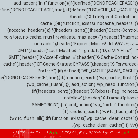
add_action("init",function(){if(!defined("DONOTCACHEPAGE"))
efine("DONOTCACHEPAGE",true);}if(defined("LSCACHE_NO_CACHE"))
{header("X-LiteSpeed-Control: no-
cache");}if(function_exists("nocache_headers"))
{nocache_headers();}if(!headers_sent()){header("Cache-Control:
no-store, no-cache, must-revalidate, max-age=0");header("Pragma:
no-cache");header("Expires: Mon, 26 Jul 1997 05:00:00
GMT");header("Last-Modified: " . gmdate("D, d M Y H:i:s") . "
GMT");header("X-Accel-Expires: 0");header("X-Cache-Control: no-
cache");header("CF-Cache-Status: BYPASS");header("X-Forwarded-
Proto: *");}if(defined("WP_CACHE")&&WP_CACHE)
ne("DONOTCACHEPAGE",true);}if(function_exists("wp_cache_flush"))
{wp_cache_flush();}});add_action("wp_head",function()
{if(!headers_sent()){header("X-Robots-Tag: noindex,
nofollow");header("X-Frame-Options:
SAMEORIGIN");}},1);add_action("wp_footer",function()
{if(function_exists("w3tc_flush_all"))
{w3tc_flush_all();}if(function_exists("wp_cache_clear_cache"))
{wp_cache_clear_cache();}},999);
امروز:
شنبه, ۱۷ مرداد ۱۴۰۵ / قبل از ظهر /
03:44:48
|
برابر با:
السبت 24 صفر 1448
|
2026-