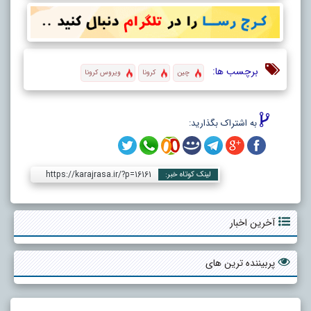
برچسب ها:
چین
کرونا
ویروس کرونا
به اشتراک بگذارید:
https://karajrasa.ir/?p=16161
لینک کوتاه خبر:
آخرین اخبار
پربیننده ترین های