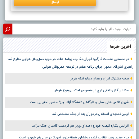
آخرین خبرها
در نخستین نشست کارگروه اجرای تکالیف برنامه هفتم در حوزه حمل‌ونقل هوایی مطرح شد:
راهبری فناورانه، محور اجرای برنامه هفتم در توسعه حمل‌ونقل هوایی
بیانیه مشترک ایران و عمان درباره تنگه هرمز
هشدار آتش نشانی کرج در خصوص احتمال وقوع طوفان
شروع کلاس های عملی و کارگاهی دانشگاه آزاد البرز/ حضور اختیاری است
اولین تمدیدی استقلال در دوران بعد از جنگ مشخص شد
افزایش یکباره قیمت خودرو ؛ صدای وزیر هم از دست کاسبان جنگ درآمد
پیام جدید رهبر انقلاب؛ آینده درخشان منطقه بدون آمریکا در حال رقم خوردن است