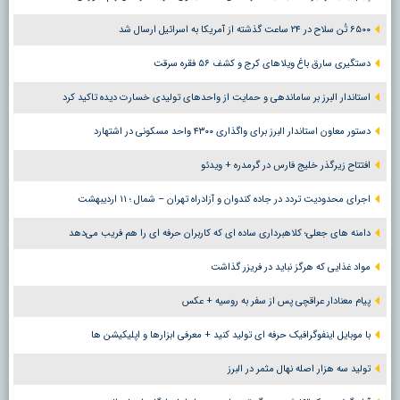
۶۵۰۰ تُن سلاح در ۲۴ ساعت گذشته از آمریکا به اسرائیل ارسال شد
دستگیری سارق باغ ویلاهای کرج و کشف ۵۶ فقره سرقت
استاندار البرز بر ساماندهی و حمایت از واحدهای تولیدی خسارت دیده تاکید کرد
دستور معاون استاندار البرز برای واگذاری ۴۳۰۰ واحد مسکونی در اشتهارد
افتتاح زیرگذر خلیج فارس در گرمدره + ویدئو
اجرای محدودیت تردد در جاده کندوان و آزادراه تهران – شمال ؛ ١١ اردیبهشت
دامنه های جعلی؛ کلاهبرداری ساده ای که کاربران حرفه ای را هم فریب می‌دهد
مواد غذایی که هرگز نباید در فریزر گذاشت
پیام معنادار عراقچی پس از سفر به روسیه + عکس
با موبایل اینفوگرافیک حرفه ای تولید کنید + معرفی ابزارها و اپلیکیشن ها
تولید سه هزار اصله نهال مثمر در البرز