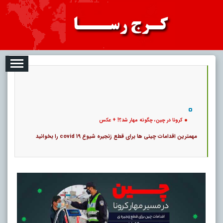
08-08
تبلیغات
درباره ما
ارتباط با ما
RSS
|
کد خبر:
16161 |
کرونا در چین، چگونه مهار شد؟! + عکس
|
10
تاریخ انتشار :
۱۷ مرداد ۱۴۰۵ - ۸:۱۴ |
۰
پ
کرونا در چین، چگونه مهار شد؟! + عکس
مهمترین اقدامات چینی ها برای قطع زنجیره شیوع covid 19 را بخوانید