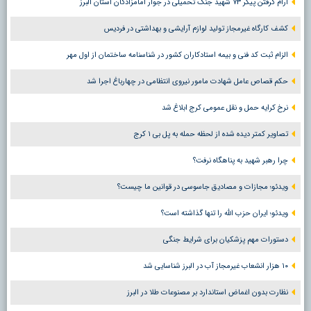
آرام گرفتن پیکر ۷۳ شهید جنگ تحمیلی در جوار امامزادگان استان البرز
کشف کارگاه غیرمجاز تولید لوازم آرایشی و بهداشتی در فردیس
الزام ثبت کد فنی و بیمه استادکاران کشور در شناسنامه ساختمان از اول مهر
حکم قصاص عامل شهادت مامور نیروی انتظامی در چهارباغ اجرا شد
نرخ کرایه حمل و نقل عمومی کرج ابلاغ شد
تصاویر کمتر دیده شده از لحظه حمله به پل بی ۱ کرج
چرا رهبر شهید به پناهگاه نرفت؟
ویدئو؛ مجازات و مصادیق جاسوسی در قوانین ما چیست؟
ویدئو؛ ایران حزب الله را تنها گذاشته است؟
دستورات مهم پزشکیان برای شرایط جنگی
۱۰ هزار انشعاب غیرمجاز آب در البرز شناسایی شد
نظارت بدون اغماض استاندارد بر مصنوعات طلا در البرز