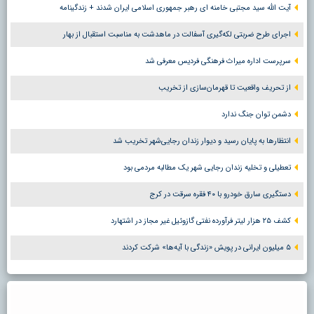
آیت الله سید مجتبی خامنه ای رهبر جمهوری اسلامی ایران شدند + زندگینامه
اجرای طرح ضربتی لکه‌گیری آسفالت در ماهدشت به مناسبت استقبال از بهار
سرپرست اداره میراث فرهنگی فردیس معرفی شد
از تحریف واقعیت تا قهرمان‌سازی از تخریب
دشمن توان جنگ ندارد
انتظارها به پایان رسید و دیوار زندان رجایی‌شهر تخریب شد
تعطیلی و تخلیه زندان رجایی شهر یک مطالبه مردمی بود
دستگیری سارق خودرو با ۴۰ فقره سرقت در کرج
کشف ۲۵ هزار لیتر فرآورده نفتی گازوئیل غیر مجاز در اشتهارد
۵ میلیون ایرانی در پویش «زندگی با آیه‌ها» شرکت کردند