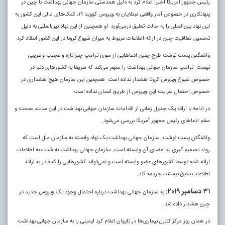
رئیس جمهور آمریکا اخیرا اعلام کرد به دلیل همدستی سازمان جهانی بهداشت با چین در
پنهانکاری در خصوص آمار واقعی مبتلایان به ویروس کووید ۱۹، کمک‌های مالی این کشور به
این نهاد بین‌المللی را به حالت تعلیق درمی‌آورد. او همچنین از این نهاد بین‌المللی به دلیل
تحسین شفافیت چین در ارائه اطلاعات مربوط به میزان شیوع کرونا در این کشور انتقاد کرد.
واشنگتن پست نوشت طرح چنین ادعا‌هایی از سوی ترامپ چیز تازه و عجیب و غریبی
نیست. ترامپ سازمان جهانی بهداشت را متهم می‌کند که سریعا به کشور‌های دنیا در
خصوص شیوع ویروس کرونا هشدار نداده است. همچنین این سازمان هیچ هشداری در
خصوص احتمال سرایت این ویروس از طریق انسان نداده است.
در ادامه با ارائه یک جدول زمانی از اقدامات سازمان جهانی بهداشت در این مدت، صحت و
سقم ادعا‌های رئیس جمهور آمریکا بررسی می‌شود.
واشنگتن پست نوشت: سازمان جهانی بهداشت یک نهاد وابسته به سازمان ملل است که
روند تصمیم گیری به اعضای آن وابسته است. سازمان جهانی بهداشت به شدت به اطلاعات
ارائه شده توسط کشور‌های عضو وابسته است و نمی‌تواند کشور‌هایی را که قادر به ارائه
اطلاعات دقیق نیستند، جریمه کند.
۳۱ دسامبر ۲۰۱۹:
به سازمان جهانی بهداشت درباره احتمال وجود یک ویروس جدید در
چین هشدار داده شد.
در همان روز مرکز کنترل بیماری‌ها در تایوان اعلام کرد ایمیلی را به سازمان جهانی بهداشت