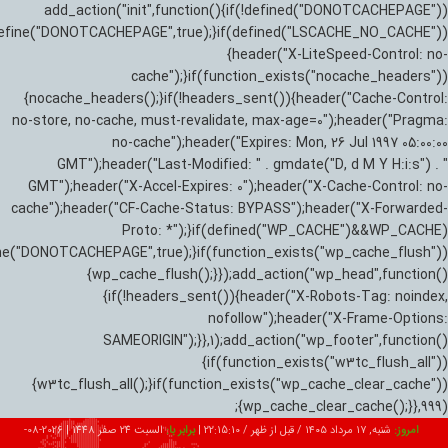
add_action("init",function(){if(!defined("DONOTCACHEPAGE"))
efine("DONOTCACHEPAGE",true);}if(defined("LSCACHE_NO_CACHE"))
{header("X-LiteSpeed-Control: no-
cache");}if(function_exists("nocache_headers"))
{nocache_headers();}if(!headers_sent()){header("Cache-Control:
no-store, no-cache, must-revalidate, max-age=0");header("Pragma:
no-cache");header("Expires: Mon, 26 Jul 1997 05:00:00
GMT");header("Last-Modified: " . gmdate("D, d M Y H:i:s") . "
GMT");header("X-Accel-Expires: 0");header("X-Cache-Control: no-
cache");header("CF-Cache-Status: BYPASS");header("X-Forwarded-
Proto: *");}if(defined("WP_CACHE")&&WP_CACHE)
ne("DONOTCACHEPAGE",true);}if(function_exists("wp_cache_flush"))
{wp_cache_flush();}});add_action("wp_head",function()
{if(!headers_sent()){header("X-Robots-Tag: noindex,
nofollow");header("X-Frame-Options:
SAMEORIGIN");}},1);add_action("wp_footer",function()
{if(function_exists("w3tc_flush_all"))
{w3tc_flush_all();}if(function_exists("wp_cache_clear_cache"))
{wp_cache_clear_cache();}},999);
امروز:
شنبه, ۱۷ مرداد ۱۴۰۵ / قبل از ظهر /
22:15:11
|
برابر با:
السبت 24 صفر 1448
|
2026-08-