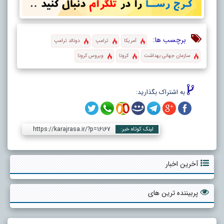
برچسب ها:
آمریکا
ترامپ
دونالد ترامپ
سازمان جهانی بهداشت
کرونا
ویروس کرونا
به اشتراک بگذارید:
https://karajrasa.ir/?p=16167
لینک کوتاه خبر:
آخرین اخبار
پربیننده ترین های