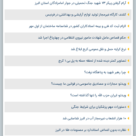
آرام گرفتن پیکر ۷۳ شهید جنگ تحمیلی در جوار امامزادگان استان البرز
کشف کارگاه غیرمجاز تولید لوازم آرایشی و بهداشتی در فردیس
الزام ثبت کد فنی و بیمه استادکاران کشور در شناسنامه ساختمان از اول مهر
حکم قصاص عامل شهادت مامور نیروی انتظامی در چهارباغ اجرا شد
نرخ کرایه حمل و نقل عمومی کرج ابلاغ شد
تصاویر کمتر دیده شده از لحظه حمله به پل بی ۱ کرج
چرا رهبر شهید به پناهگاه نرفت؟
ویدئو؛ مجازات و مصادیق جاسوسی در قوانین ما چیست؟
ویدئو؛ ایران حزب الله را تنها گذاشته است؟
دستورات مهم پزشکیان برای شرایط جنگی
۱۰ هزار انشعاب غیرمجاز آب در البرز شناسایی شد
نظارت بدون اغماض استاندارد بر مصنوعات طلا در البرز