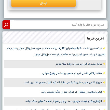
آخرین خبرها
در نخستین نشست کارگروه اجرای تکالیف برنامه هفتم در حوزه حمل‌ونقل هوایی مطرح شد:
راهبری فناورانه، محور اجرای برنامه هفتم در توسعه حمل‌ونقل هوایی
بیانیه مشترک ایران و عمان درباره تنگه هرمز
هشدار آتش نشانی کرج در خصوص احتمال وقوع طوفان
شروع کلاس های عملی و کارگاهی دانشگاه آزاد البرز/ حضور اختیاری است
اولین تمدیدی استقلال در دوران بعد از جنگ مشخص شد
افزایش یکباره قیمت خودرو ؛ صدای وزیر هم از دست کاسبان جنگ درآمد