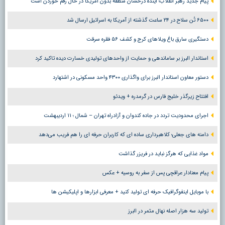
پیام جدید رهبر انقلاب؛ آینده درخشان منطقه بدون آمریکا در حال رقم خوردن است
۶۵۰۰ تُن سلاح در ۲۴ ساعت گذشته از آمریکا به اسرائیل ارسال شد
دستگیری سارق باغ ویلاهای کرج و کشف ۵۶ فقره سرقت
استاندار البرز بر ساماندهی و حمایت از واحدهای تولیدی خسارت دیده تاکید کرد
دستور معاون استاندار البرز برای واگذاری ۴۳۰۰ واحد مسکونی در اشتهارد
افتتاح زیرگذر خلیج فارس در گرمدره + ویدئو
اجرای محدودیت تردد در جاده کندوان و آزادراه تهران – شمال ؛ ١١ اردیبهشت
دامنه های جعلی؛ کلاهبرداری ساده ای که کاربران حرفه ای را هم فریب می‌دهد
مواد غذایی که هرگز نباید در فریزر گذاشت
پیام معنادار عراقچی پس از سفر به روسیه + عکس
با موبایل اینفوگرافیک حرفه ای تولید کنید + معرفی ابزارها و اپلیکیشن ها
تولید سه هزار اصله نهال مثمر در البرز