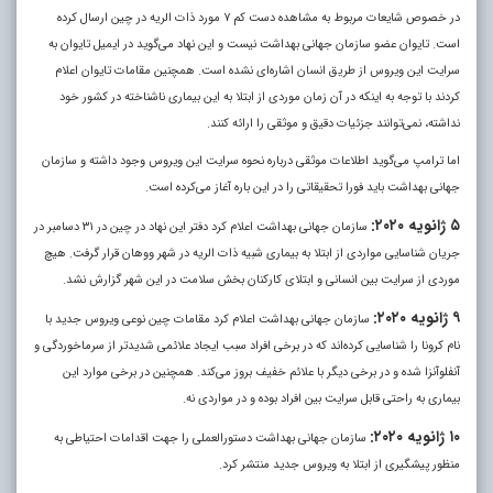
در خصوص شایعات مربوط به مشاهده دست کم ۷ مورد ذات الریه در چین ارسال کرده
است. تایوان عضو سازمان جهانی بهداشت نیست و این نهاد می‌گوید در ایمیل تایوان به
سرایت این ویروس از طریق انسان اشاره‌ای نشده است. همچنین مقامات تایوان اعلام
کردند با توجه به اینکه در آن زمان موردی از ابتلا به این بیماری ناشناخته در کشور خود
نداشته، نمی‌توانند جزئیات دقیق و موثقی را ارائه کنند.
اما ترامپ می‌گوید اطلاعات موثقی درباره نحوه سرایت این ویروس وجود داشته و سازمان
جهانی بهداشت باید فورا تحقیقاتی را در این باره آغاز می‌کرده است.
۵ ژانویه ۲۰۲۰:
سازمان جهانی بهداشت اعلام کرد دفتر این نهاد در چین در ۳۱ دسامبر در
جریان شناسایی مواردی از ابتلا به بیماری شبیه ذات الریه در شهر ووهان قرار گرفت. هیچ
موردی از سرایت بین انسانی و ابتلای کارکنان بخش سلامت در این شهر گزارش نشد.
۹ ژانویه ۲۰۲۰:
سازمان جهانی بهداشت اعلام کرد مقامات چین نوعی ویروس جدید با
نام کرونا را شناسایی کرده‌اند که در برخی افراد سبب ایجاد علائمی شدیدتر از سرماخوردگی و
آنفلوآنزا شده و در برخی دیگر با علائم خفیف بروز می‌کند. همچنین در برخی موارد این
بیماری به راحتی قابل سرایت بین افراد بوده و در مواردی نه.
۱۰ ژانویه ۲۰۲۰:
سازمان جهانی بهداشت دستورالعملی را جهت اقدامات احتیاطی به
منظور پیشگیری از ابتلا به ویروس جدید منتشر کرد.