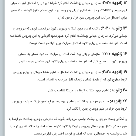
۱۲ ژانویه ۲۰۲۰:
سازمان جهانی بهداشت اعلام کرد شواهدی درباره احتمال ارتباط میان
این ویروس ناشناخته و بازار غذا‌های دریایی در ووهان مطرح است. هنوز شواهد مشخص
برای احتمال سرایت این ویروس بین افراد وجود ندارد.
۱۳ ژانویه ۲۰۲۰:
با ثبت اولین مورد ابتلا به ویروس کرونا در تایلند، فردی که در ووهان
زندگی می‌کرد، سازمان جهانی بهداشت اعلام کرد هنوز نحوه آلودگی به این ویروس ناشناخته
است. شواهد مشخصی برای تائید احتمال سرایت بین افراد در دست نیست
.
۱۴ ژانویه ۲۰۲۰:
سازمان جهانی بهداشت احتمال سرایت محدود انسان به انسان
ویروس کرونا را مطرح کرد. اما شواهد مشخصی برای تائید این احتمال وجود ندارد.
۱۹ ژانویه ۲۰۲۰:
سازمان جهانی بهداشت احتمال داشتن منشا حیوانی را برای ویروس
کرونا مطرح کرد که از طریق تماس نزدیک قابل سرایت به انسان است.
۲۰ ژانویه:
اولین مورد ابتلا به کرونا در آمریکا شناسایی شد.
۲۲ ژانویه:
سازمان جهانی بهداشت براساس بررسی‌های اپیدمیولوژیک سرایت ویروس
کرونا بین افراد در شهر ووهان چین را تائید کرد.
واشنگتن پست در پایان نوشت ترامپ می‌تواند بگوید که سازمان جهانی بهداشت در ابتدا به
طور محکم انتقال بین انسانی ویروس کرونا را تائید نکرده است، اما باید بداند که این نهاد به
شدت وابسته به اطلاعاتی است که اعضای آن در اختیارش قرار می‌دهند.