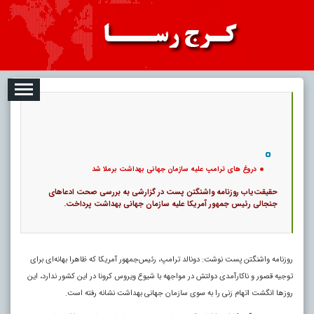
08
تبلیغات
درباره ما
ارتباط با ما
RSS
|
کد خبر:
16167 |
دروغ های ترامپ علیه سازمان جهانی بهداشت برملا شد
|
10
تاریخ انتشار :
۱۷ مرداد ۱۴۰۵ - ۲:۴۵ |
۰
پ
دروغ های ترامپ علیه سازمان جهانی بهداشت برملا شد
حقیقت‌یاب روزنامه واشنگتن پست در گزارشی به بررسی صحت ادعا‌های
جنجالی رئیس‌ جمهور آمریکا علیه سازمان جهانی بهداشت پرداخت.
روزنامه واشنگتن پست نوشت: دونالد ترامپ، رئیس‌جمهور آمریکا که ظاهرا بهانه‌ای برای
توجیه قصور و ناکارآمدی دولتش در مواجهه با شیوع ویروس کرونا در این کشور ندارد، این
روز‌ها انگشت اتهام زنی را به سوی سازمان جهانی بهداشت نشانه رفته است.