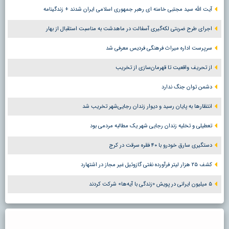
آیت الله سید مجتبی خامنه ای رهبر جمهوری اسلامی ایران شدند + زندگینامه
اجرای طرح ضربتی لکه‌گیری آسفالت در ماهدشت به مناسبت استقبال از بهار
سرپرست اداره میراث فرهنگی فردیس معرفی شد
از تحریف واقعیت تا قهرمان‌سازی از تخریب
دشمن توان جنگ ندارد
انتظارها به پایان رسید و دیوار زندان رجایی‌شهر تخریب شد
تعطیلی و تخلیه زندان رجایی شهر یک مطالبه مردمی بود
دستگیری سارق خودرو با ۴۰ فقره سرقت در کرج
کشف ۲۵ هزار لیتر فرآورده نفتی گازوئیل غیر مجاز در اشتهارد
۵ میلیون ایرانی در پویش «زندگی با آیه‌ها» شرکت کردند