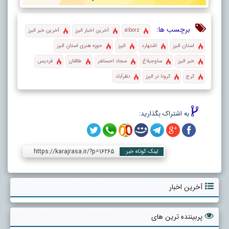
برچسب ها:
alborz
آخرین اخبار البرز
آخرین خبر البرز
استان البرز
اشتهارد
البرز
حوزه هنری استان البرز
خبر البرز
ساوجبلاغ
سجاد احسانفر
طالقان
فردیس
کرج
کرونا در البرز
نظرآباد
به اشتراک بگذارید:
https://karajrasa.ir/?p=16265
لینک کوتاه خبر:
آخرین اخبار
پربیننده ترین های