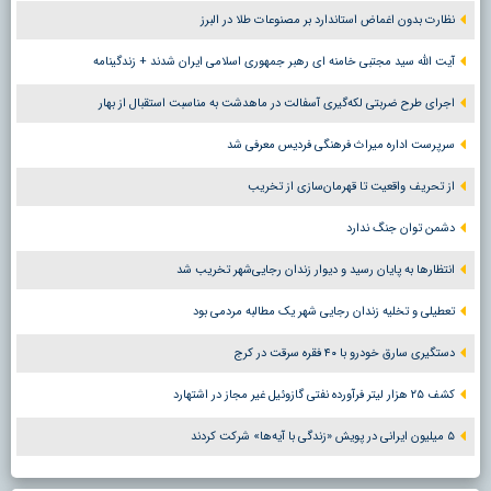
نظارت بدون اغماض استاندارد بر مصنوعات طلا در البرز
آیت الله سید مجتبی خامنه ای رهبر جمهوری اسلامی ایران شدند + زندگینامه
اجرای طرح ضربتی لکه‌گیری آسفالت در ماهدشت به مناسبت استقبال از بهار
سرپرست اداره میراث فرهنگی فردیس معرفی شد
از تحریف واقعیت تا قهرمان‌سازی از تخریب
دشمن توان جنگ ندارد
انتظارها به پایان رسید و دیوار زندان رجایی‌شهر تخریب شد
تعطیلی و تخلیه زندان رجایی شهر یک مطالبه مردمی بود
دستگیری سارق خودرو با ۴۰ فقره سرقت در کرج
کشف ۲۵ هزار لیتر فرآورده نفتی گازوئیل غیر مجاز در اشتهارد
۵ میلیون ایرانی در پویش «زندگی با آیه‌ها» شرکت کردند