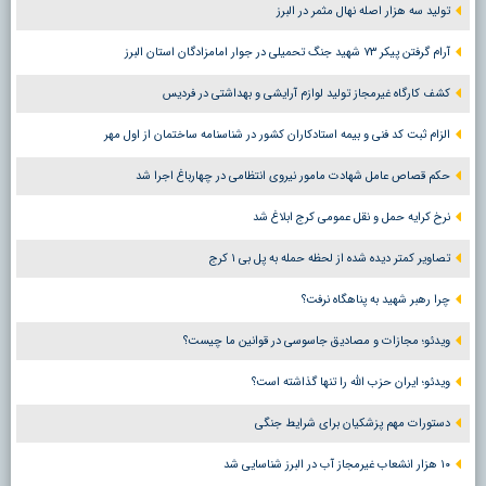
تولید سه هزار اصله نهال مثمر در البرز
آرام گرفتن پیکر ۷۳ شهید جنگ تحمیلی در جوار امامزادگان استان البرز
کشف کارگاه غیرمجاز تولید لوازم آرایشی و بهداشتی در فردیس
الزام ثبت کد فنی و بیمه استادکاران کشور در شناسنامه ساختمان از اول مهر
حکم قصاص عامل شهادت مامور نیروی انتظامی در چهارباغ اجرا شد
نرخ کرایه حمل و نقل عمومی کرج ابلاغ شد
تصاویر کمتر دیده شده از لحظه حمله به پل بی ۱ کرج
چرا رهبر شهید به پناهگاه نرفت؟
ویدئو؛ مجازات و مصادیق جاسوسی در قوانین ما چیست؟
ویدئو؛ ایران حزب الله را تنها گذاشته است؟
دستورات مهم پزشکیان برای شرایط جنگی
۱۰ هزار انشعاب غیرمجاز آب در البرز شناسایی شد