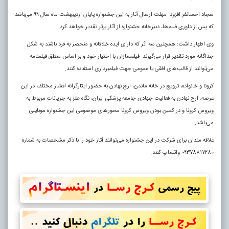
سجاد احسانفر افزود: مهلت ارسال آثار به این جشنواره پایان اردیبهشت ماه سال ۹۹ می‌باشد
که پس از داوری فیلم‌ها، دبیرخانه جشنواره از آثار برتر تقدیر خواهد کرد.
وی اظهار داشت: همچنین سه اثر که دارای ایده خلاقانه و منحصر به فرد باشند به شکل
جداگانه مورد تقدیر قرار می‌گیرند. فیلمسازان با اختیار خود و بر اساس منطق فیلمنامه
می‌توانند از قالب‌های افقی یا عمومی جهت فیلمبرداری استفاده کنند
.
کرونا و خانواده، ترویج در خانه ماندن، ارج نهادن به حضور ایثارگرانه اقشار مختلف در این
عرصه، ارج نهادن به فعالیت جهادی جامعه پزشکی ایران، نگاه طنز به جریانات مربوط به
ویروس کرونا و در کمین بودن ویروس کرونا محورهای موضوعی این جشنواره موبایلی
می‌باشد.
علاقه مندان برای شرکت در این جشنواره می‌توانند آثار خود را با ذکر مشخصات به شماره
۰۹۳۷۸۸۱۷۲۸۰ واتساپ کنند.