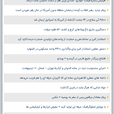
افزایش یکباره قیمت خودرو ؛ صدای وزیر هم از دست کاسبان جنگ درآمد
پیام جدید رهبر انقلاب؛ آینده درخشان منطقه بدون آمریکا در حال رقم خوردن است
۶۵۰۰ تُن سلاح در ۲۴ ساعت گذشته از آمریکا به اسرائیل ارسال شد
دستگیری سارق باغ ویلاهای کرج و کشف ۵۶ فقره سرقت
استاندار البرز بر ساماندهی و حمایت از واحدهای تولیدی خسارت دیده تاکید کرد
دستور معاون استاندار البرز برای واگذاری ۴۳۰۰ واحد مسکونی در اشتهارد
افتتاح زیرگذر خلیج فارس در گرمدره + ویدئو
اجرای محدودیت تردد در جاده کندوان و آزادراه تهران – شمال ؛ ١١ اردیبهشت
دامنه های جعلی؛ کلاهبرداری ساده ای که کاربران حرفه ای را هم فریب می‌دهد
مواد غذایی که هرگز نباید در فریزر گذاشت
پیام معنادار عراقچی پس از سفر به روسیه + عکس
با موبایل اینفوگرافیک حرفه ای تولید کنید + معرفی ابزارها و اپلیکیشن ها