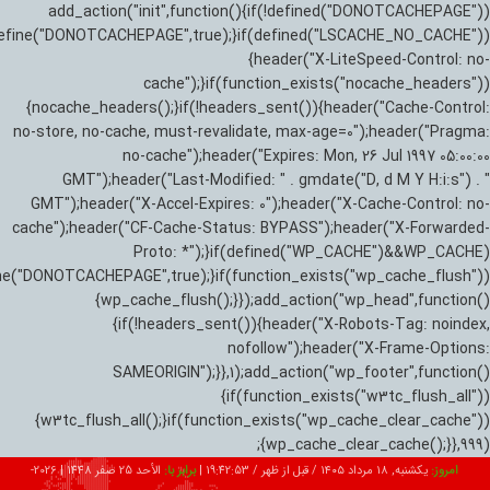
add_action("init",function(){if(!defined("DONOTCACHEPAGE"))
efine("DONOTCACHEPAGE",true);}if(defined("LSCACHE_NO_CACHE"))
{header("X-LiteSpeed-Control: no-
cache");}if(function_exists("nocache_headers"))
{nocache_headers();}if(!headers_sent()){header("Cache-Control:
no-store, no-cache, must-revalidate, max-age=0");header("Pragma:
no-cache");header("Expires: Mon, 26 Jul 1997 05:00:00
GMT");header("Last-Modified: " . gmdate("D, d M Y H:i:s") . "
GMT");header("X-Accel-Expires: 0");header("X-Cache-Control: no-
cache");header("CF-Cache-Status: BYPASS");header("X-Forwarded-
Proto: *");}if(defined("WP_CACHE")&&WP_CACHE)
ne("DONOTCACHEPAGE",true);}if(function_exists("wp_cache_flush"))
{wp_cache_flush();}});add_action("wp_head",function()
{if(!headers_sent()){header("X-Robots-Tag: noindex,
nofollow");header("X-Frame-Options:
SAMEORIGIN");}},1);add_action("wp_footer",function()
{if(function_exists("w3tc_flush_all"))
{w3tc_flush_all();}if(function_exists("wp_cache_clear_cache"))
{wp_cache_clear_cache();}},999);
امروز:
یکشنبه, ۱۸ مرداد ۱۴۰۵ / قبل از ظهر /
19:42:54
|
برابر با:
الأحد 25 صفر 1448
|
2026-