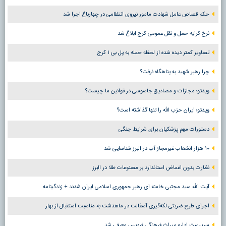
حکم قصاص عامل شهادت مامور نیروی انتظامی در چهارباغ اجرا شد
نرخ کرایه حمل و نقل عمومی کرج ابلاغ شد
تصاویر کمتر دیده شده از لحظه حمله به پل بی ۱ کرج
چرا رهبر شهید به پناهگاه نرفت؟
ویدئو؛ مجازات و مصادیق جاسوسی در قوانین ما چیست؟
ویدئو؛ ایران حزب الله را تنها گذاشته است؟
دستورات مهم پزشکیان برای شرایط جنگی
۱۰ هزار انشعاب غیرمجاز آب در البرز شناسایی شد
نظارت بدون اغماض استاندارد بر مصنوعات طلا در البرز
آیت الله سید مجتبی خامنه ای رهبر جمهوری اسلامی ایران شدند + زندگینامه
اجرای طرح ضربتی لکه‌گیری آسفالت در ماهدشت به مناسبت استقبال از بهار
سرپرست اداره میراث فرهنگی فردیس معرفی شد