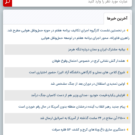
آخرین خبرها
در نخستین نشست کارگروه اجرای تکالیف برنامه هفتم در حوزه حمل‌ونقل هوایی مطرح شد:
راهبری فناورانه، محور اجرای برنامه هفتم در توسعه حمل‌ونقل هوایی
بیانیه مشترک ایران و عمان درباره تنگه هرمز
هشدار آتش نشانی کرج در خصوص احتمال وقوع طوفان
شروع کلاس های عملی و کارگاهی دانشگاه آزاد البرز/ حضور اختیاری است
اولین تمدیدی استقلال در دوران بعد از جنگ مشخص شد
افزایش یکباره قیمت خودرو ؛ صدای وزیر هم از دست کاسبان جنگ درآمد
پیام جدید رهبر انقلاب؛ آینده درخشان منطقه بدون آمریکا در حال رقم خوردن است
۶۵۰۰ تُن سلاح در ۲۴ ساعت گذشته از آمریکا به اسرائیل ارسال شد
دستگیری سارق باغ ویلاهای کرج و کشف ۵۶ فقره سرقت