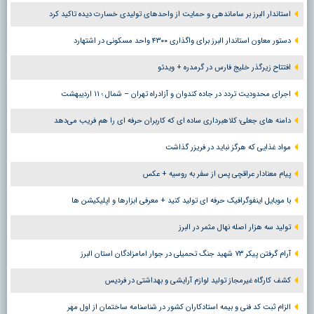
استاندار البرز بر ساماندهی و حمایت از واحدهای تولیدی خسارت دیده تاکید کرد
دستور معاون استاندار البرز برای واگذاری ۴۳۰۰ واحد مسکونی در اشتهارد
افتتاح زیرگذر خلیج فارس در گرمدره + ویدئو
اجرای محدودیت تردد در جاده کندوان و آزادراه تهران – شمال ؛ ١١ اردیبهشت
دامنه های جعلی؛ کلاهبرداری ساده ای که کاربران حرفه ای را هم فریب می‌دهد
مواد غذایی که هرگز نباید در فریزر گذاشت
پیام معنادار عراقچی پس از سفر به روسیه + عکس
با موبایل اینفوگرافیک حرفه ای تولید کنید + معرفی ابزارها و اپلیکیشن ها
تولید سه هزار اصله نهال مثمر در البرز
آرام گرفتن پیکر ۷۳ شهید جنگ تحمیلی در جوار امامزادگان استان البرز
کشف کارگاه غیرمجاز تولید لوازم آرایشی و بهداشتی در فردیس
الزام ثبت کد فنی و بیمه استادکاران کشور در شناسنامه ساختمان از اول مهر