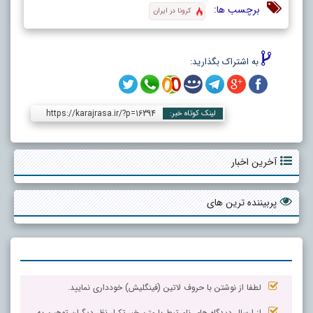
برچسب ها:
کرونا در ایران
به اشتراک بگذارید:
https://karajrasa.ir/?p=16394
لینک کوتاه خبر:
آخرین اخبار
پربیننده ترین های
لطفا از نوشتن با حروف لاتین (فینگلیش) خودداری نمایید.
از ارسال دیدگاه های نامرتبط با متن خبر،تکرار نظر دیگران،توهین به