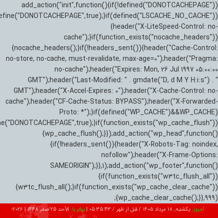
add_action("init",function(){if(!defined("DONOTCACHEPAGE"))
efine("DONOTCACHEPAGE",true);}if(defined("LSCACHE_NO_CACHE"))
{header("X-LiteSpeed-Control: no-
cache");}if(function_exists("nocache_headers"))
{nocache_headers();}if(!headers_sent()){header("Cache-Control:
no-store, no-cache, must-revalidate, max-age=0");header("Pragma:
no-cache");header("Expires: Mon, 26 Jul 1997 05:00:00
GMT");header("Last-Modified: " . gmdate("D, d M Y H:i:s") . "
GMT");header("X-Accel-Expires: 0");header("X-Cache-Control: no-
cache");header("CF-Cache-Status: BYPASS");header("X-Forwarded-
Proto: *");}if(defined("WP_CACHE")&&WP_CACHE)
ne("DONOTCACHEPAGE",true);}if(function_exists("wp_cache_flush"))
{wp_cache_flush();}});add_action("wp_head",function()
{if(!headers_sent()){header("X-Robots-Tag: noindex,
nofollow");header("X-Frame-Options:
SAMEORIGIN");}},1);add_action("wp_footer",function()
{if(function_exists("w3tc_flush_all"))
{w3tc_flush_all();}if(function_exists("wp_cache_clear_cache"))
{wp_cache_clear_cache();}},999);
امروز:
یکشنبه, ۱۸ مرداد ۱۴۰۵ / قبل از ظهر /
05:35:44
|
برابر با:
الأحد 25 صفر 1448
|
2026-