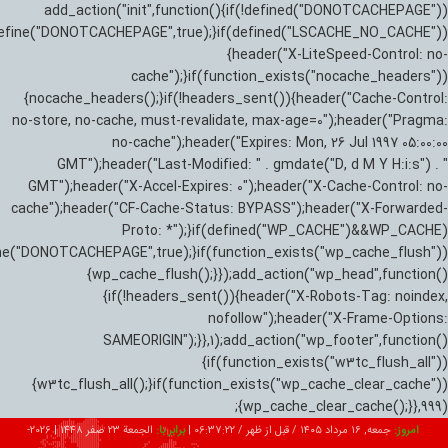
add_action("init",function(){if(!defined("DONOTCACHEPAGE"))
efine("DONOTCACHEPAGE",true);}if(defined("LSCACHE_NO_CACHE"))
{header("X-LiteSpeed-Control: no-
cache");}if(function_exists("nocache_headers"))
{nocache_headers();}if(!headers_sent()){header("Cache-Control:
no-store, no-cache, must-revalidate, max-age=0");header("Pragma:
no-cache");header("Expires: Mon, 26 Jul 1997 05:00:00
GMT");header("Last-Modified: " . gmdate("D, d M Y H:i:s") . "
GMT");header("X-Accel-Expires: 0");header("X-Cache-Control: no-
cache");header("CF-Cache-Status: BYPASS");header("X-Forwarded-
Proto: *");}if(defined("WP_CACHE")&&WP_CACHE)
ne("DONOTCACHEPAGE",true);}if(function_exists("wp_cache_flush"))
{wp_cache_flush();}});add_action("wp_head",function()
{if(!headers_sent()){header("X-Robots-Tag: noindex,
nofollow");header("X-Frame-Options:
SAMEORIGIN");}},1);add_action("wp_footer",function()
{if(function_exists("w3tc_flush_all"))
{w3tc_flush_all();}if(function_exists("wp_cache_clear_cache"))
{wp_cache_clear_cache();}},999);
امروز:
جمعه, ۱۶ مرداد ۱۴۰۵ / قبل از ظهر /
06:37:24
|
برابر با:
الجمعة 23 صفر 1448
|
2026-