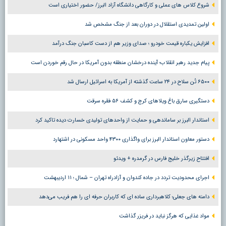
شروع کلاس های عملی و کارگاهی دانشگاه آزاد البرز/ حضور اختیاری است
اولین تمدیدی استقلال در دوران بعد از جنگ مشخص شد
افزایش یکباره قیمت خودرو ؛ صدای وزیر هم از دست کاسبان جنگ درآمد
پیام جدید رهبر انقلاب؛ آینده درخشان منطقه بدون آمریکا در حال رقم خوردن است
۶۵۰۰ تُن سلاح در ۲۴ ساعت گذشته از آمریکا به اسرائیل ارسال شد
دستگیری سارق باغ ویلاهای کرج و کشف ۵۶ فقره سرقت
استاندار البرز بر ساماندهی و حمایت از واحدهای تولیدی خسارت دیده تاکید کرد
دستور معاون استاندار البرز برای واگذاری ۴۳۰۰ واحد مسکونی در اشتهارد
افتتاح زیرگذر خلیج فارس در گرمدره + ویدئو
اجرای محدودیت تردد در جاده کندوان و آزادراه تهران – شمال ؛ ١١ اردیبهشت
دامنه های جعلی؛ کلاهبرداری ساده ای که کاربران حرفه ای را هم فریب می‌دهد
مواد غذایی که هرگز نباید در فریزر گذاشت