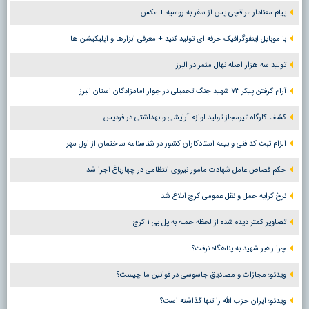
پیام معنادار عراقچی پس از سفر به روسیه + عکس
با موبایل اینفوگرافیک حرفه ای تولید کنید + معرفی ابزارها و اپلیکیشن ها
تولید سه هزار اصله نهال مثمر در البرز
آرام گرفتن پیکر ۷۳ شهید جنگ تحمیلی در جوار امامزادگان استان البرز
کشف کارگاه غیرمجاز تولید لوازم آرایشی و بهداشتی در فردیس
الزام ثبت کد فنی و بیمه استادکاران کشور در شناسنامه ساختمان از اول مهر
حکم قصاص عامل شهادت مامور نیروی انتظامی در چهارباغ اجرا شد
نرخ کرایه حمل و نقل عمومی کرج ابلاغ شد
تصاویر کمتر دیده شده از لحظه حمله به پل بی ۱ کرج
چرا رهبر شهید به پناهگاه نرفت؟
ویدئو؛ مجازات و مصادیق جاسوسی در قوانین ما چیست؟
ویدئو؛ ایران حزب الله را تنها گذاشته است؟