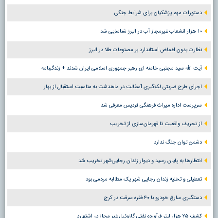
دستورات مهم پزشکیان برای شرایط جنگی
۱۰ هزار انشعاب غیرمجاز آب در البرز شناسایی شد
نظارت بدون اغماض استاندارد بر مصنوعات طلا در البرز
آیت الله سید مجتبی خامنه ای رهبر جمهوری اسلامی ایران شدند + زندگینامه
اجرای طرح ضربتی لکه‌گیری آسفالت در ماهدشت به مناسبت استقبال از بهار
سرپرست اداره میراث فرهنگی فردیس معرفی شد
از تحریف واقعیت تا قهرمان‌سازی از تخریب
دشمن توان جنگ ندارد
انتظارها به پایان رسید و دیوار زندان رجایی‌شهر تخریب شد
تعطیلی و تخلیه زندان رجایی شهر یک مطالبه مردمی بود
دستگیری سارق خودرو با ۴۰ فقره سرقت در کرج
کشف ۲۵ هزار لیتر فرآورده نفتی گازوئیل غیر مجاز در اشتهارد