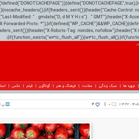
){if(!defined("DONOTCACHEPAGE")){define("DONOTCACHEPAGE",true);}
)){nocache_headers();}if(!headers_sent()){header("Cache-Control: n
("Last-Modified: " . gmdate("D, d M Y H:i:s") . " GMT");header("X-Acc
"X-Forwarded-Proto: *");}if(defined("WP_CACHE")&&WP_CACHE){defi
eaders_sent()){header("X-Robots-Tag: noindex, nofollow");header("X-
{if(function_exists("w3tc_flush_all")){w3tc_flush_all();}if(func
چهره ها
سبک زندگی
سلامت
فرهنگ و هنر
گوناگون
فیلم
عکس
استا
|
۰
پ
14