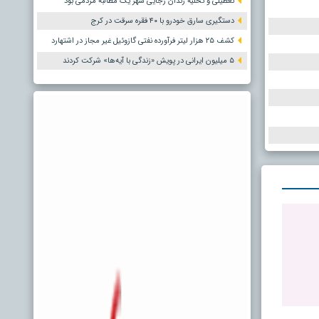
تعطیلی و تخلیه زندان رجایی شهر یک مطالبه مردمی بود
دستگیری سارق خودرو با ۴۰ فقره سرقت در کرج
کشف ۲۵ هزار لیتر فرآورده نفتی گازوئیل غیر مجاز در اشتهارد
۵ میلیون ایرانی در پویش «زندگی با آیه‌ها» شرکت کردند