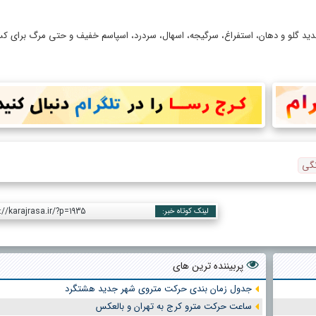
 گلو و دهان، استفراغ، سرگیجه، اسهال، سردرد، اسپاسم خفیف و حتی مرگ برای کسا
نگی
://karajrasa.ir/?p=1935
لینک کوتاه خبر:
پربیننده ترین های
جدول زمان بندی حرکت متروی شهر جدید هشتگرد
ساعت حرکت مترو کرج به تهران و بالعکس