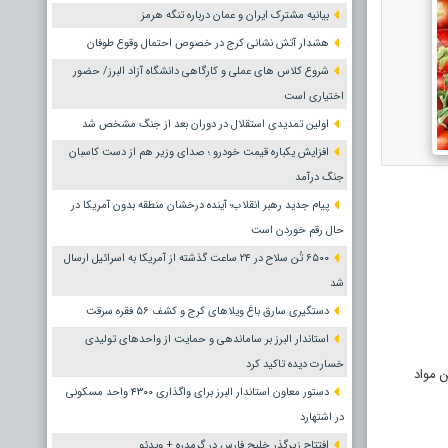
بیانیه مشترک ایران و عمان درباره تنگه هرمز
هشدار آتش نشانی کرج در خصوص احتمال وقوع طوفان
شروع کلاس های عملی و کارگاهی دانشگاه آزاد البرز/ حضور
اختیاری است
اولین تمدیدی استقلال در دوران بعد از جنگ مشخص شد
افزایش یکباره قیمت خودرو ؛ صدای وزیر هم از دست کاسبان
جنگ درآمد
پیام جدید رهبر انقلاب؛ آینده درخشان منطقه بدون آمریکا در
حال رقم خوردن است
۶۵۰۰ تُن سلاح در ۲۴ ساعت گذشته از آمریکا به اسرائیل ارسال
شد
دستگیری سارق باغ ویلاهای کرج و کشف ۵۶ فقره سرقت
استاندار البرز بر ساماندهی و حمایت از واحدهای تولیدی
خسارت دیده تاکید کرد
 مواد
دستور معاون استاندار البرز برای واگذاری ۴۳۰۰ واحد مسکونی
در اشتهارد
افتتاح زیرگذر خلیج فارس در گرمدره + ویدئو