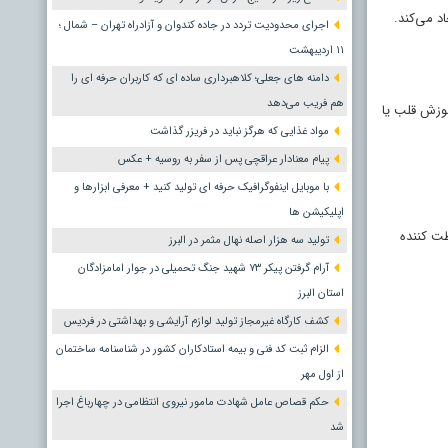
د می‌کند.
اجرای محدودیت تردد در جاده کندوان و آزادراه تهران – شمال ؛
١١ اردیبهشت
دامنه های جعلی؛ کلاهبرداری ساده ای که کاربران حرفه ای را
هم فریب می‌دهد
وزش قلب یا
مواد غذایی که هرگز نباید در فریزر گذاشت
پیام معنادار عراقچی پس از سفر به روسیه + عکس
با موبایل اینفوگرافیک حرفه ای تولید کنید + معرفی ابزارها و
اپلیکیشن ها
ظت کننده
تولید سه هزار اصله نهال مثمر در البرز
آرام گرفتن پیکر ۷۳ شهید جنگ تحمیلی در جوار امامزادگان
استان البرز
کشف کارگاه غیرمجاز تولید لوازم آرایشی و بهداشتی در فردیس
الزام ثبت کد فنی و بیمه استادکاران کشور در شناسنامه ساختمان
از اول مهر
حکم قصاص عامل شهادت مامور نیروی انتظامی در چهارباغ اجرا
شد