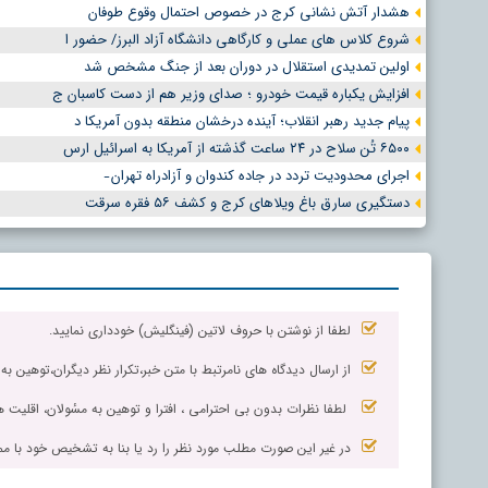
هشدار آتش نشانی کرج در خصوص احتمال وقوع طوفان
شروع کلاس های عملی و کارگاهی دانشگاه آزاد البرز/ حضور ا
اولین تمدیدی استقلال در دوران بعد از جنگ مشخص شد
افزایش یکباره قیمت خودرو ؛ صدای وزیر هم از دست کاسبان ج
پیام جدید رهبر انقلاب؛ آینده درخشان منطقه بدون آمریکا د
۶۵۰۰ تُن سلاح در ۲۴ ساعت گذشته از آمریکا به اسرائیل ارس
اجرای محدودیت تردد در جاده کندوان و آزادراه تهران ̵
دستگیری سارق باغ ویلاهای کرج و کشف ۵۶ فقره سرقت
لطفا از نوشتن با حروف لاتین (فینگلیش) خودداری نمایید.
از ارسال دیدگاه های نامرتبط با متن خبر،تکرار نظر دیگران،توهین به
لطفا نظرات بدون بی احترامی ، افترا و توهین به مسٔولان، اقلیت ها
در غیر این صورت مطلب مورد نظر را رد یا بنا به تشخیص خود با مم