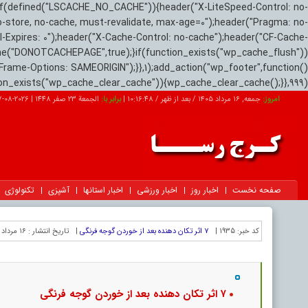
if(defined("LSCACHE_NO_CACHE")){header("X-LiteSpeed-Control: no-
o-store, no-cache, must-revalidate, max-age=0");header("Pragma: no-
el-Expires: 0");header("X-Cache-Control: no-cache");header("CF-Cache-
ne("DONOTCACHEPAGE",true);}if(function_exists("wp_cache_flush"))
Frame-Options: SAMEORIGIN");}},1);add_action("wp_footer",function()
tion_exists("wp_cache_clear_cache")){wp_cache_clear_cache();}},999);
امروز:
جمعه, ۱۶ مرداد ۱۴۰۵ / بعد از ظهر /
10:16:49
|
برابر با:
الجمعة 23 صفر 1448
|
2026-08-07
صفحه نخست
اخبار روز
اخبار ورزشی
اخبار استانها
آشپزی
تکنولوژی
کد خبر:
1935 |
۷ اثر تکان دهنده بعد از خوردن گوجه فرنگی
|
تاریخ انتشار :
۱۶ مرداد ۱۴۰۵ - ۱۴:۴۶ |
۷ اثر تکان دهنده بعد از خوردن گوجه فرنگی