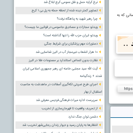
نرخ کرایه حمل و نقل عمومی کرج ابلاغ شد
تصاویر کمتر دیده شده از لحظه حمله به پل بی ۱ کرج
نی که به
چرا رهبر شهید به پناهگاه نرفت؟
ویدئو؛ مجازات و مصادیق جاسوسی در قوانین ما چیست؟
ویدئو؛ ایران حزب الله را تنها گذاشته است؟
دستورات مهم پزشکیان برای شرایط جنگی
۱۰ هزار انشعاب غیرمجاز آب در البرز شناسایی شد
نظارت بدون اغماض استاندارد بر مصنوعات طلا در البرز
آیت الله سید مجتبی خامنه ای رهبر جمهوری اسلامی ایران
شدند + زندگینامه
اجرای طرح ضربتی لکه‌گیری آسفالت در ماهدشت به مناسبت
https
استقبال از بهار
سرپرست اداره میراث فرهنگی فردیس معرفی شد
از تحریف واقعیت تا قهرمان‌سازی از تخریب
دشمن توان جنگ ندارد
انتظارها به پایان رسید و دیوار زندان رجایی‌شهر تخریب شد